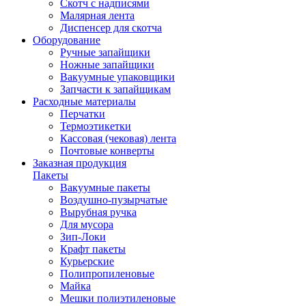
Скотч с надписями
Малярная лента
Диспенсер для скотча
Оборудование
Ручные запайщики
Ножные запайщики
Вакуумные упаковщики
Запчасти к запайщикам
Расходные материалы
Перчатки
Термоэтикетки
Кассовая (чековая) лента
Почтовые конверты
Заказная продукция
Пакеты
Вакуумные пакеты
Воздушно-пузырчатые
Вырубная ручка
Для мусора
Зип-Локи
Крафт пакеты
Курьерские
Полипропиленовые
Майка
Мешки полиэтиленовые