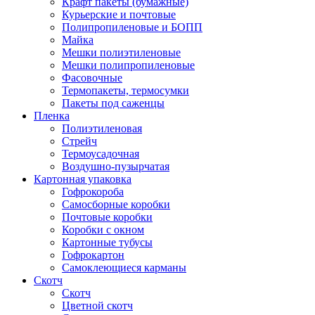
Крафт пакеты (бумажные)
Курьерские и почтовые
Полипропиленовые и БОПП
Майка
Мешки полиэтиленовые
Мешки полипропиленовые
Фасовочные
Термопакеты, термосумки
Пакеты под саженцы
Пленка
Полиэтиленовая
Стрейч
Термоусадочная
Воздушно-пузырчатая
Картонная упаковка
Гофрокороба
Самосборные коробки
Почтовые коробки
Коробки с окном
Картонные тубусы
Гофрокартон
Самоклеющиеся карманы
Скотч
Скотч
Цветной скотч