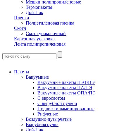
Мешки полипропиленовые
Термопакеты
Дой-Пак
Пленка
Полиэтиленовая пленка
Скотч
Скотч упаковочный
Картонная упаковка
Лента полипропиленовая
Пакеты
Вакуумные
Вакуумные пакеты ПЭТ/ПЭ
Вакуумные пакеты ПА/ПЭ
Вакуумные пакеты ОПА/ПЭ
С еврослотом
С вырубной ручкой
Подложки ламинированные
Рифленые
Воздушно-пузырчатые
Вырубная ручка
Дой-Пак