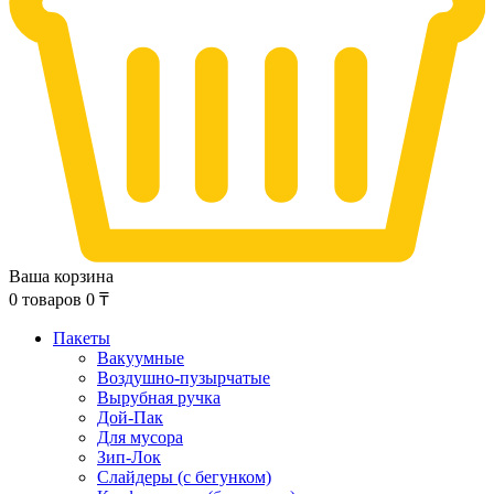
Ваша корзина
0
товаров
0
₸
Пакеты
Вакуумные
Воздушно-пузырчатые
Вырубная ручка
Дой-Пак
Для мусора
Зип-Лок
Слайдеры (с бегунком)