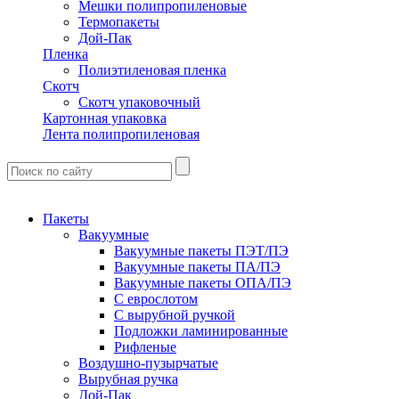
Мешки полипропиленовые
Термопакеты
Дой-Пак
Пленка
Полиэтиленовая пленка
Скотч
Скотч упаковочный
Картонная упаковка
Лента полипропиленовая
Пакеты
Вакуумные
Вакуумные пакеты ПЭТ/ПЭ
Вакуумные пакеты ПА/ПЭ
Вакуумные пакеты ОПА/ПЭ
С еврослотом
С вырубной ручкой
Подложки ламинированные
Рифленые
Воздушно-пузырчатые
Вырубная ручка
Дой-Пак