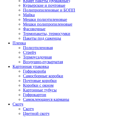
Крафт пакеты (бумажные)
Курьерские и почтовые
Полипропиленовые и БОПП
Майка
Мешки полиэтиленовые
Мешки полипропиленовые
Фасовочные
Термопакеты, термосумки
Пакеты под саженцы
Пленка
Полиэтиленовая
Стрейч
Термоусадочная
Воздушно-пузырчатая
Картонная упаковка
Гофрокороба
Самосборные коробки
Почтовые коробки
Коробки с окном
Картонные тубусы
Гофрокартон
Самоклеющиеся карманы
Скотч
Скотч
Цветной скотч