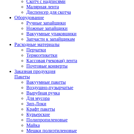
Скотч с надписями
Малярная лента
Диспенсер для скотча
Оборудование
Ручные запайщики
Ножные запайщики
Вакуумные упаковщики
Запчасти к запайщикам
Расходные материалы
Перчатки
Термоэтикетки
Кассовая (чековая) лента
Почтовые конверты
Заказная продукция
Пакеты
Вакуумные пакеты
Воздушно-пузырчатые
Вырубная ручка
Для мусора
Зип-Локи
Крафт пакеты
Курьерские
Полипропиленовые
Майка
Мешки полиэтиленовые