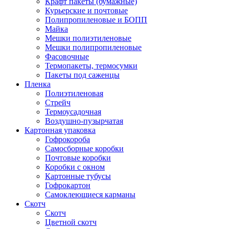
Крафт пакеты (бумажные)
Курьерские и почтовые
Полипропиленовые и БОПП
Майка
Мешки полиэтиленовые
Мешки полипропиленовые
Фасовочные
Термопакеты, термосумки
Пакеты под саженцы
Пленка
Полиэтиленовая
Стрейч
Термоусадочная
Воздушно-пузырчатая
Картонная упаковка
Гофрокороба
Самосборные коробки
Почтовые коробки
Коробки с окном
Картонные тубусы
Гофрокартон
Самоклеющиеся карманы
Скотч
Скотч
Цветной скотч