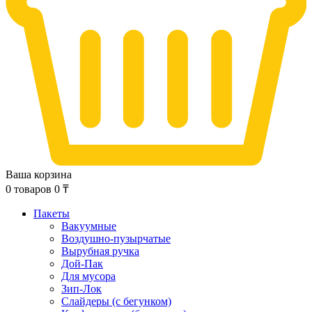
Ваша корзина
0
товаров
0
₸
Пакеты
Вакуумные
Воздушно-пузырчатые
Вырубная ручка
Дой-Пак
Для мусора
Зип-Лок
Слайдеры (с бегунком)