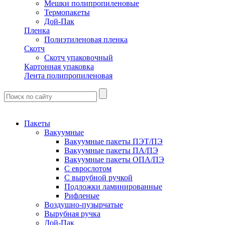
Мешки полипропиленовые
Термопакеты
Дой-Пак
Пленка
Полиэтиленовая пленка
Скотч
Скотч упаковочный
Картонная упаковка
Лента полипропиленовая
Пакеты
Вакуумные
Вакуумные пакеты ПЭТ/ПЭ
Вакуумные пакеты ПА/ПЭ
Вакуумные пакеты ОПА/ПЭ
С еврослотом
С вырубной ручкой
Подложки ламинированные
Рифленые
Воздушно-пузырчатые
Вырубная ручка
Дой-Пак