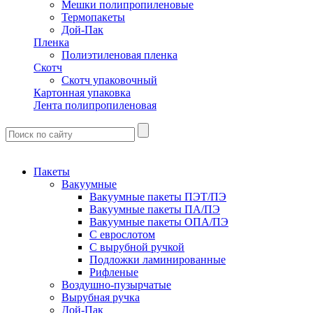
Мешки полипропиленовые
Термопакеты
Дой-Пак
Пленка
Полиэтиленовая пленка
Скотч
Скотч упаковочный
Картонная упаковка
Лента полипропиленовая
Пакеты
Вакуумные
Вакуумные пакеты ПЭТ/ПЭ
Вакуумные пакеты ПА/ПЭ
Вакуумные пакеты ОПА/ПЭ
С еврослотом
С вырубной ручкой
Подложки ламинированные
Рифленые
Воздушно-пузырчатые
Вырубная ручка
Дой-Пак