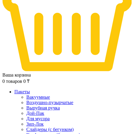
Ваша корзина
0
товаров
0
₸
Пакеты
Вакуумные
Воздушно-пузырчатые
Вырубная ручка
Дой-Пак
Для мусора
Зип-Лок
Слайдеры (с бегунком)