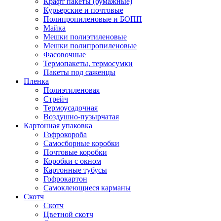
Крафт пакеты (бумажные)
Курьерские и почтовые
Полипропиленовые и БОПП
Майка
Мешки полиэтиленовые
Мешки полипропиленовые
Фасовочные
Термопакеты, термосумки
Пакеты под саженцы
Пленка
Полиэтиленовая
Стрейч
Термоусадочная
Воздушно-пузырчатая
Картонная упаковка
Гофрокороба
Самосборные коробки
Почтовые коробки
Коробки с окном
Картонные тубусы
Гофрокартон
Самоклеющиеся карманы
Скотч
Скотч
Цветной скотч