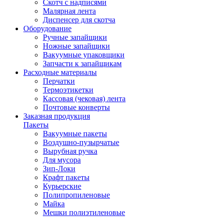
Скотч с надписями
Малярная лента
Диспенсер для скотча
Оборудование
Ручные запайщики
Ножные запайщики
Вакуумные упаковщики
Запчасти к запайщикам
Расходные материалы
Перчатки
Термоэтикетки
Кассовая (чековая) лента
Почтовые конверты
Заказная продукция
Пакеты
Вакуумные пакеты
Воздушно-пузырчатые
Вырубная ручка
Для мусора
Зип-Локи
Крафт пакеты
Курьерские
Полипропиленовые
Майка
Мешки полиэтиленовые