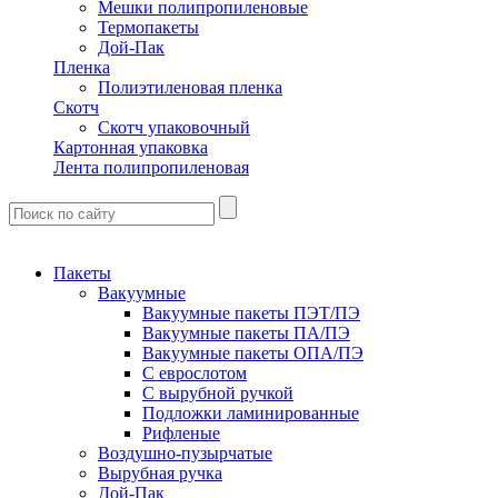
Мешки полипропиленовые
Термопакеты
Дой-Пак
Пленка
Полиэтиленовая пленка
Скотч
Скотч упаковочный
Картонная упаковка
Лента полипропиленовая
Пакеты
Вакуумные
Вакуумные пакеты ПЭТ/ПЭ
Вакуумные пакеты ПА/ПЭ
Вакуумные пакеты ОПА/ПЭ
С еврослотом
С вырубной ручкой
Подложки ламинированные
Рифленые
Воздушно-пузырчатые
Вырубная ручка
Дой-Пак