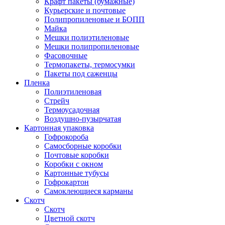
Крафт пакеты (бумажные)
Курьерские и почтовые
Полипропиленовые и БОПП
Майка
Мешки полиэтиленовые
Мешки полипропиленовые
Фасовочные
Термопакеты, термосумки
Пакеты под саженцы
Пленка
Полиэтиленовая
Стрейч
Термоусадочная
Воздушно-пузырчатая
Картонная упаковка
Гофрокороба
Самосборные коробки
Почтовые коробки
Коробки с окном
Картонные тубусы
Гофрокартон
Самоклеющиеся карманы
Скотч
Скотч
Цветной скотч