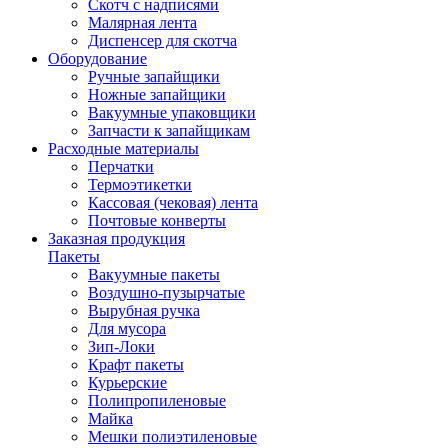
Скотч с надписями
Малярная лента
Диспенсер для скотча
Оборудование
Ручные запайщики
Ножные запайщики
Вакуумные упаковщики
Запчасти к запайщикам
Расходные материалы
Перчатки
Термоэтикетки
Кассовая (чековая) лента
Почтовые конверты
Заказная продукция
Пакеты
Вакуумные пакеты
Воздушно-пузырчатые
Вырубная ручка
Для мусора
Зип-Локи
Крафт пакеты
Курьерские
Полипропиленовые
Майка
Мешки полиэтиленовые