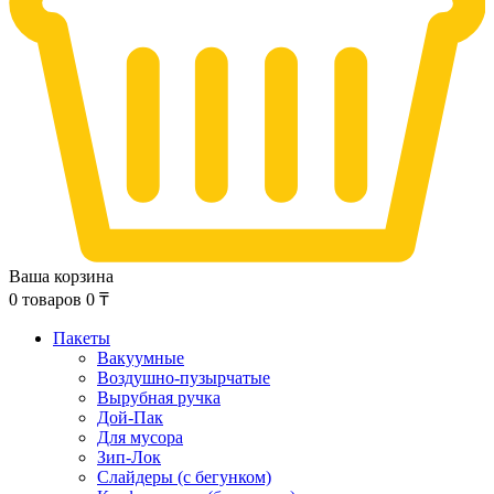
Ваша корзина
0
товаров
0
₸
Пакеты
Вакуумные
Воздушно-пузырчатые
Вырубная ручка
Дой-Пак
Для мусора
Зип-Лок
Слайдеры (с бегунком)