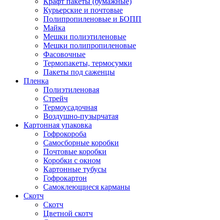
Крафт пакеты (бумажные)
Курьерские и почтовые
Полипропиленовые и БОПП
Майка
Мешки полиэтиленовые
Мешки полипропиленовые
Фасовочные
Термопакеты, термосумки
Пакеты под саженцы
Пленка
Полиэтиленовая
Стрейч
Термоусадочная
Воздушно-пузырчатая
Картонная упаковка
Гофрокороба
Самосборные коробки
Почтовые коробки
Коробки с окном
Картонные тубусы
Гофрокартон
Самоклеющиеся карманы
Скотч
Скотч
Цветной скотч