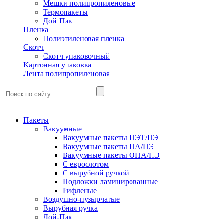
Мешки полипропиленовые
Термопакеты
Дой-Пак
Пленка
Полиэтиленовая пленка
Скотч
Скотч упаковочный
Картонная упаковка
Лента полипропиленовая
Пакеты
Вакуумные
Вакуумные пакеты ПЭТ/ПЭ
Вакуумные пакеты ПА/ПЭ
Вакуумные пакеты ОПА/ПЭ
С еврослотом
С вырубной ручкой
Подложки ламинированные
Рифленые
Воздушно-пузырчатые
Вырубная ручка
Дой-Пак