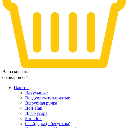
Ваша корзина
0
товаров
0
₸
Пакеты
Вакуумные
Воздушно-пузырчатые
Вырубная ручка
Дой-Пак
Для мусора
Зип-Лок
Слайдеры (с бегунком)