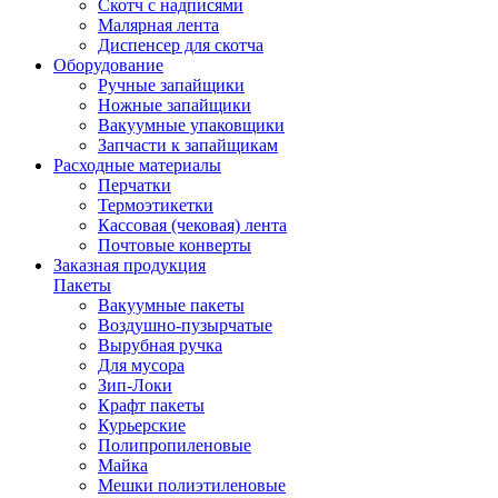
Скотч с надписями
Малярная лента
Диспенсер для скотча
Оборудование
Ручные запайщики
Ножные запайщики
Вакуумные упаковщики
Запчасти к запайщикам
Расходные материалы
Перчатки
Термоэтикетки
Кассовая (чековая) лента
Почтовые конверты
Заказная продукция
Пакеты
Вакуумные пакеты
Воздушно-пузырчатые
Вырубная ручка
Для мусора
Зип-Локи
Крафт пакеты
Курьерские
Полипропиленовые
Майка
Мешки полиэтиленовые