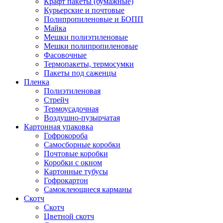
Крафт пакеты (бумажные)
Курьерские и почтовые
Полипропиленовые и БОПП
Майка
Мешки полиэтиленовые
Мешки полипропиленовые
Фасовочные
Термопакеты, термосумки
Пакеты под саженцы
Пленка
Полиэтиленовая
Стрейч
Термоусадочная
Воздушно-пузырчатая
Картонная упаковка
Гофрокороба
Самосборные коробки
Почтовые коробки
Коробки с окном
Картонные тубусы
Гофрокартон
Самоклеющиеся карманы
Скотч
Скотч
Цветной скотч