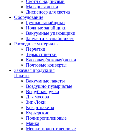
Скотч с надписями
Малярная лента
Диспенсер для скотча
Оборудование
Ручные запайщики
Ножные запайщики
Вакуумные упаковщики
Запчасти к запайщикам
Расходные материалы
Перчатки
Термоэтикетки
Кассовая (чековая) лента
Почтовые конверты
Заказная продукция
Пакеты
Вакуумные пакеты
Воздушно-пузырчатые
Вырубная ручка
Для мусора
Зип-Локи
Крафт пакеты
Курьерские
Полипропиленовые
Майка
Мешки полиэтиленовые