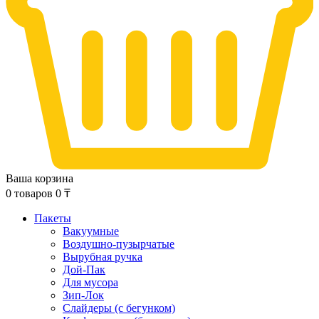
Ваша корзина
0
товаров
0
₸
Пакеты
Вакуумные
Воздушно-пузырчатые
Вырубная ручка
Дой-Пак
Для мусора
Зип-Лок
Слайдеры (с бегунком)