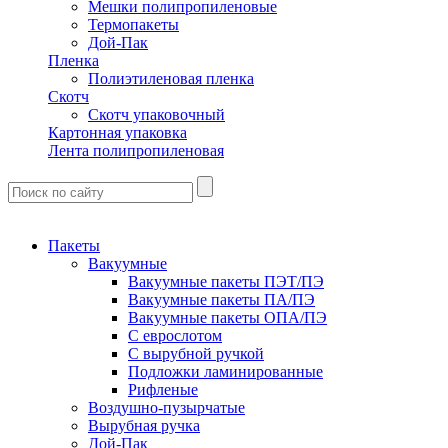
Мешки полипропиленовые
Термопакеты
Дой-Пак
Пленка
Полиэтиленовая пленка
Скотч
Скотч упаковочный
Картонная упаковка
Лента полипропиленовая
Пакеты
Вакуумные
Вакуумные пакеты ПЭТ/ПЭ
Вакуумные пакеты ПА/ПЭ
Вакуумные пакеты ОПА/ПЭ
С еврослотом
С вырубной ручкой
Подложки ламинированные
Рифленые
Воздушно-пузырчатые
Вырубная ручка
Дой-Пак