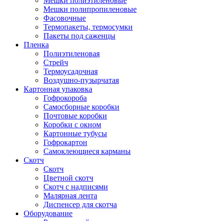
Мешки полиэтиленовые
Мешки полипропиленовые
Фасовочные
Термопакеты, термосумки
Пакеты под саженцы
Пленка
Полиэтиленовая
Стрейч
Термоусадочная
Воздушно-пузырчатая
Картонная упаковка
Гофрокороба
Самосборные коробки
Почтовые коробки
Коробки с окном
Картонные тубусы
Гофрокартон
Самоклеющиеся карманы
Скотч
Скотч
Цветной скотч
Скотч с надписями
Малярная лента
Диспенсер для скотча
Оборудование