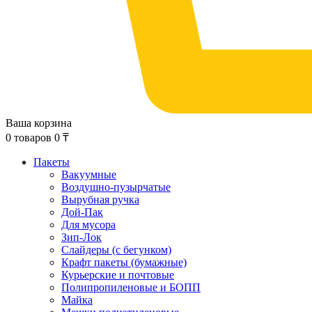
Ваша корзина
0
товаров
0
₸
Пакеты
Вакуумные
Воздушно-пузырчатые
Вырубная ручка
Дой-Пак
Для мусора
Зип-Лок
Слайдеры (с бегунком)
Крафт пакеты (бумажные)
Курьерские и почтовые
Полипропиленовые и БОПП
Майка