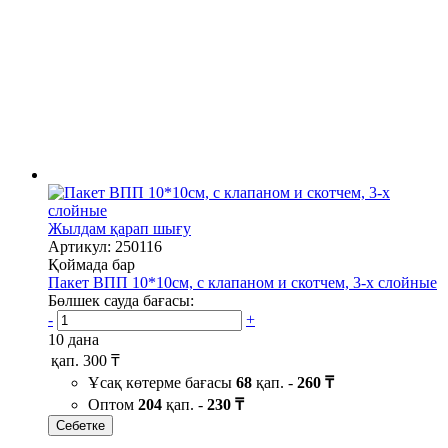
Жылдам қарап шығу
Артикул: 250116
Қоймада бар
Пакет ВПП 10*10см, с клапаном и скотчем, 3-х слойные
Бөлшек сауда бағасы:
-
+
10 дана
қап.
300 ₸
Ұсақ көтерме бағасы
68
қап. -
260 ₸
Оптом
204
қап. -
230 ₸
Себетке