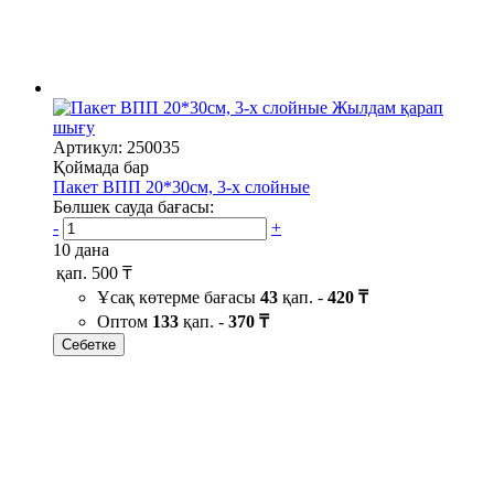
Жылдам қарап
шығу
Артикул: 250035
Қоймада бар
Пакет ВПП 20*30см, 3-х слойные
Бөлшек сауда бағасы:
-
+
10 дана
қап.
500 ₸
Ұсақ көтерме бағасы
43
қап. -
420 ₸
Оптом
133
қап. -
370 ₸
Себетке