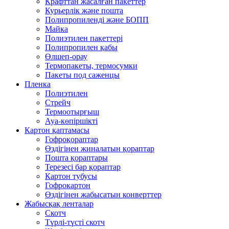
Крафттан жасалған пакеттер
Курьерлік және пошта
Полипропиленді және БОПП
Майка
Полиэтилен пакеттері
Полипропилен қабы
Өлшеп-орау
Термопакеты, термосумки
Пакеты под саженцы
Пленка
Полиэтилен
Стрейч
Термоотырғыш
Ауа-көпіршікті
Картон қаптамасы
Гофроқораптар
Өздігінен жиналатын қораптар
Пошта қораптары
Терезесі бар қораптар
Картон тубусы
Гофрокартон
Өздігінен жабысатын конверттер
Жабысқақ ленталар
Скотч
Түрлі-түсті скотч