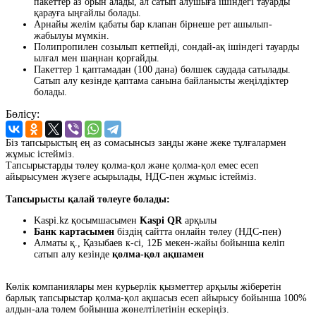
пакеттер аз орын алады, ал сатып алушыға ішіндегі тауарды
қарауға ыңғайлы болады.
Арнайы желім қабаты бар клапан бірнеше рет ашылып-
жабылуы мүмкін.
Полипропилен созылып кетпейді, сондай-ақ ішіндегі тауарды
ылғал мен шаңнан қорғайды.
Пакеттер 1 қаптамадан (100 дана) бөлшек саудада сатылады.
Сатып алу кезінде қаптама санына байланысты жеңілдіктер
болады.
Бөлісу:
Біз тапсырыстың ең аз сомасынсыз заңды және жеке тұлғалармен
жұмыс істейміз.
Тапсырыстарды төлеу қолма-қол және қолма-қол емес есеп
айырысумен жүзеге асырылады, НДС-пен жұмыс істейміз.
Тапсырысты қалай төлеуге болады:
Kaspi.kz қосымшасымен
Kaspi QR
арқылы
Банк картасымен
біздің сайтта онлайн төлеу (НДС-пен)
Алматы қ., Қазыбаев к-сі, 12Б мекен-жайы бойынша келіп
сатып алу кезінде
қолма-қол ақшамен
Көлік компаниялары мен курьерлік қызметтер арқылы жіберетін
барлық тапсырыстар қолма-қол ақшасыз есеп айырысу бойынша 100%
алдын-ала төлем бойынша жөнелтілетінін ескеріңіз.