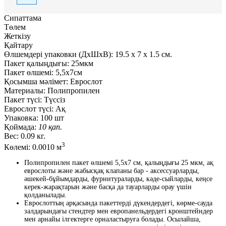
Сипаттама
Төлем
Жеткізу
Қайтару
Өлшемдері упаковки (ДxШxВ):
19.5
x
7
x
1.5 см.
Пакет қалыңдығы:
25мкм
Пакет өлшемі:
5,5x7см
Қосымша мәлімет:
Еврослот
Материалы:
Полипропилен
Пакет түсі:
Түссіз
Еврослот түсі:
Ақ
Упаковка:
100 шт
Қоймада:
10 қап.
Вес:
0.09 кг.
3
Көлемі:
0.0010 м
Полипропилен пакет өлшемі 5,5x7 см, қалыңдығы 25 мкм, ақ
еврослоты және жабысқақ клапаны бар - аксессуарларды,
әшекей-бұйымдарды, фурнитураларды, кәде-сыйларды, кеңсе
керек-жарақтарын және басқа да тауарларды орау үшін
қолданылады.
Еврослоттың арқасында пакеттерді дүкендердегі, көрме-сауда
залдарындағы стендтер мен европанельдердегі кронштейндер
мен арнайы ілгектерге орналастыруға болады. Осылайша,