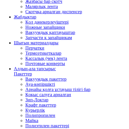
Жазбасы бар скотч
Малярлық лента
Скотчқа арналған диспенсер
Жабдықтар
Қол дәнекерлеуіштері
Ножные запайщики
Вакуумдық қаптауыштар
Запчасти к запайщикам
Шығын материалдары
Перчатки
Термоэтикеткалар
Кассалық (чек) лента
Почтовые конверты
Алдын-ала тапсырыс
Пакеттер
Вакуумдық пакеттер
Ауа-көпіршікті
Арнайы қолға ұстауыш тілігі бар
Қоқыс салуға арналған
Зип-Локтар
Крафт пакеттер
Курьерлік
Полипропилен
Майка
Полиэтилен пакеттері