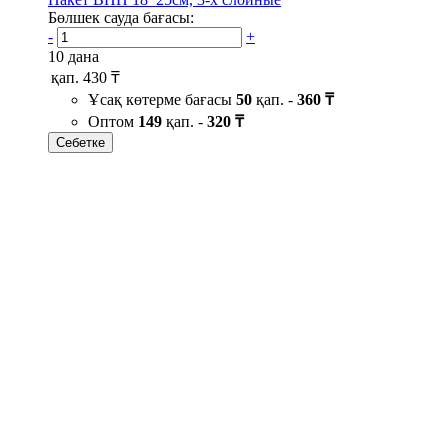
Бөлшек сауда бағасы:
-
+
10 дана
қап.
430 ₸
Ұсақ көтерме бағасы
50
қап. -
360 ₸
Оптом
149
қап. -
320 ₸
Себетке