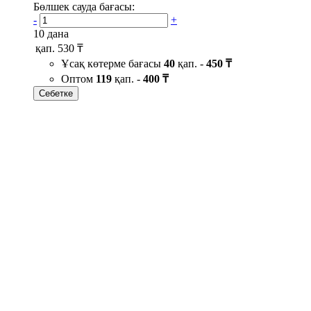
Бөлшек сауда бағасы:
-
+
10 дана
қап.
530 ₸
Ұсақ көтерме бағасы
40
қап. -
450 ₸
Оптом
119
қап. -
400 ₸
Себетке