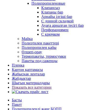
Полипропиленовые
Клапансыз
Клапаны бар
Арнайы ілгіші бар
С донной складкой
Ауаға арналған тесігі бар
Перфорациямен
С крючком
Майка
Полиэтилен пакеттері
Полипропилен қабы
Өлшеп-орау
Термопакеты, термосумки
Пакеты под саженцы
Пленка
Картон қаптамасы
Жабысқақ ленталар
Жабдықтар
Шығын материалдары
Показать все категории
Басты
Пакет
Полипропиленді және БОПП