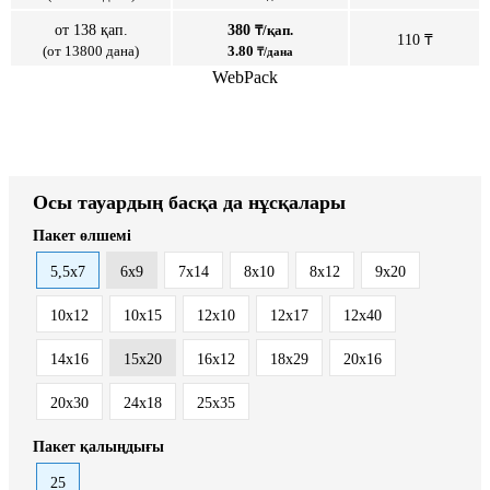
от 138 қап.
380
₸/қап.
110 ₸
(от 13800 дана)
3.80
₸/дана
WebPack
Осы тауардың басқа да нұсқалары
Пакет өлшемі
5,5x7
6x9
7x14
8x10
8x12
9x20
10x12
10x15
12x10
12x17
12x40
14x16
15x20
16x12
18x29
20x16
20x30
24x18
25x35
Пакет қалыңдығы
25