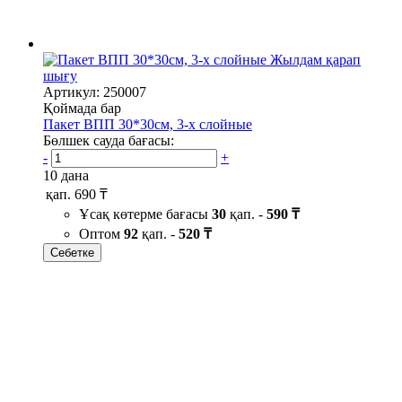
Жылдам қарап
шығу
Артикул: 250007
Қоймада бар
Пакет ВПП 30*30см, 3-х слойные
Бөлшек сауда бағасы:
-
+
10 дана
қап.
690 ₸
Ұсақ көтерме бағасы
30
қап. -
590 ₸
Оптом
92
қап. -
520 ₸
Себетке