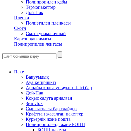
Полипропилен қабы
Термопакеттер
Дой-Пак
Пленка
Полиэтилен пленкасы
Скотч
Скотч упаковочный
Картон қаптамасы
Полипропилен лентасы
Пакет
Вакуумдық
Ауа-көпіршікті
Арнайы қолға ұстауыш тілігі бар
Дой-Пак
Қоқыс салуға арналған
Зип-Лок
Сырғытпасы бар слайдер
Крафттан жасалған пакеттер
Курьерлік және пошта
Полипропиленді және БОПП
БОПП пакеты