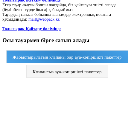
Толығырақ Жеткізу бөлімінде
Егер тауар ақаулы болған жағдайда, біз қайтаруға тиісті сапада
(бүлінбеген түрде болса) қабылдаймыз.
Тауардың сапасы бойынша шағымдар электрондық поштаға
қабылданады:
mail@webpack.kz
Толығырақ Қайтару бөлімінде
Осы тауармен бірге сатып алады
Жабыстырылатын клапаны бар ауа-көпіршікті пакеттер
Клапансыз ауа-көпіршікті пакеттер