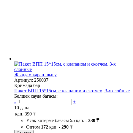
Жылдам қарап шығу
Артикул: 250037
Қоймада бар
Пакет ВПП 15*15см, с клапаном и скотчем, 3-х слойные
Бөлшек сауда бағасы:
-
+
10 дана
қап.
390 ₸
Ұсақ көтерме бағасы
55
қап. -
330 ₸
Оптом
172
қап. -
290 ₸