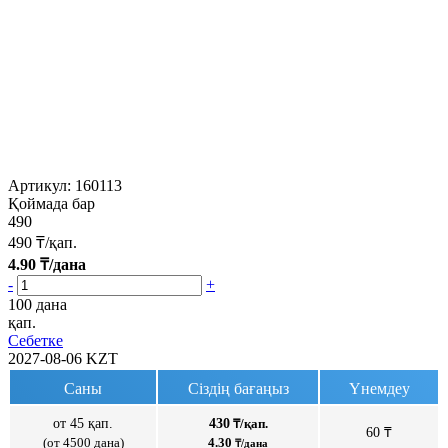
Артикул:
160113
Қоймада бар
490
490
₸/қап.
4.90
₸/дана
-
+
100 дана
қап.
Себетке
2027-08-06
KZT
Саны
Сіздің бағаңыз
Үнемдеу
от 45 қап.
430
₸/қап.
60 ₸
(от 4500 дана)
4.30
₸/дана