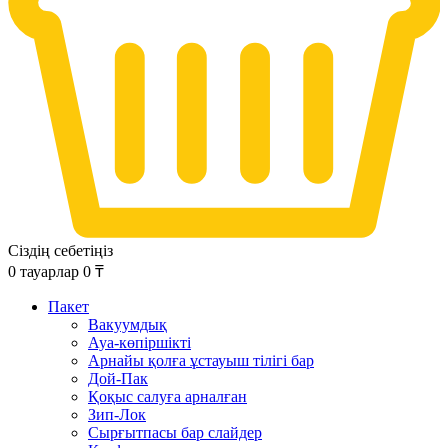
Сіздің себетіңіз
0
тауарлар
0
₸
Пакет
Вакуумдық
Ауа-көпіршікті
Арнайы қолға ұстауыш тілігі бар
Дой-Пак
Қоқыс салуға арналған
Зип-Лок
Сырғытпасы бар слайдер