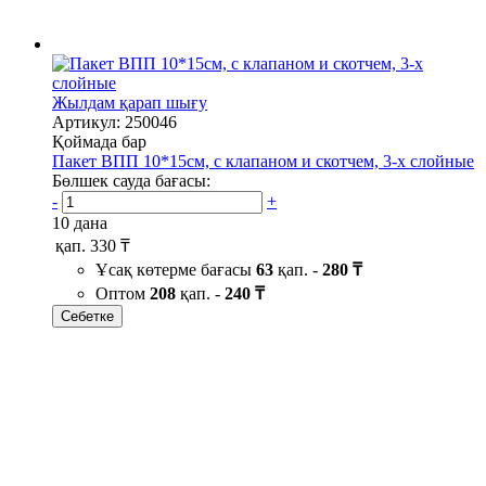
Жылдам қарап шығу
Артикул: 250046
Қоймада бар
Пакет ВПП 10*15см, с клапаном и скотчем, 3-х слойные
Бөлшек сауда бағасы:
-
+
10 дана
қап.
330 ₸
Ұсақ көтерме бағасы
63
қап. -
280 ₸
Оптом
208
қап. -
240 ₸
Себетке