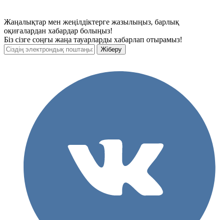
Жаңалықтар мен жеңілдіктерге жазылыңыз, барлық
оқиғалардан хабардар болыңыз!
Біз сізге соңғы жаңа тауарларды хабарлап отырамыз!