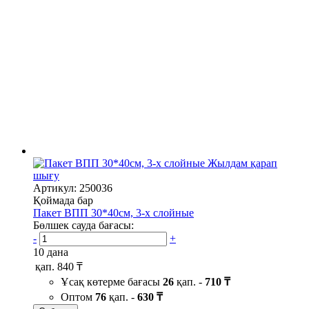
Жылдам қарап
шығу
Артикул: 250036
Қоймада бар
Пакет ВПП 30*40см, 3-х слойные
Бөлшек сауда бағасы:
-
+
10 дана
қап.
840 ₸
Ұсақ көтерме бағасы
26
қап. -
710 ₸
Оптом
76
қап. -
630 ₸