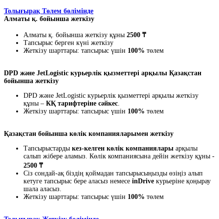
Толығырақ Төлем бөлімінде
Алматы қ. бойынша жеткізу
Алматы қ. бойынша жеткізу құны
2500 ₸
Тапсырыс берген күні жеткізу
Жеткізу шарттары: тапсырыс үшін
100%
төлем
DPD және JetLogistic курьерлік қызметтері арқылы Қазақстан
бойынша жеткізу
DPD және JetLogistic курьерлік қызметтері арқылы жеткізу
құны –
КҚ тарифтеріне сәйкес
.
Жеткізу шарттары: тапсырыс үшін
100%
төлем
Қазақстан бойынша көлік компанияларымен жеткізу
Тапсырыстарды
кез-келген көлік компаниялары
арқылы
салып жібере аламыз. Көлік компаниясына дейін жеткізу құны -
2500 ₸
Сіз сондай-ақ біздің қоймадан тапсырысыңызды өзіңіз алып
кетуге тапсырыс бере аласыз немесе
inDrive
курьеріне қоңырау
шала аласыз.
Жеткізу шарттары: тапсырыс үшін
100%
төлем