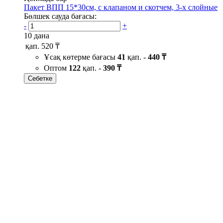
Пакет ВПП 15*30см, с клапаном и скотчем, 3-х слойные
Бөлшек сауда бағасы:
-
+
10 дана
қап.
520 ₸
Ұсақ көтерме бағасы
41
қап. -
440 ₸
Оптом
122
қап. -
390 ₸
Себетке