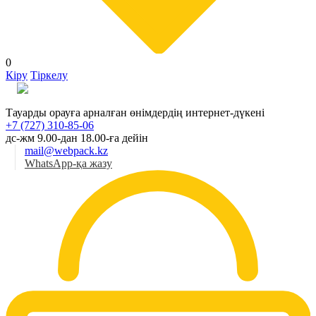
0
Кіру
Тіркелу
Қаз
Тауарды орауға арналған өнімдердің интернет-дүкені
+7 (727) 310-85-06
дс-жм 9.00-дан 18.00-ға дейін
mail@webpack.kz
WhatsApp-қа жазу