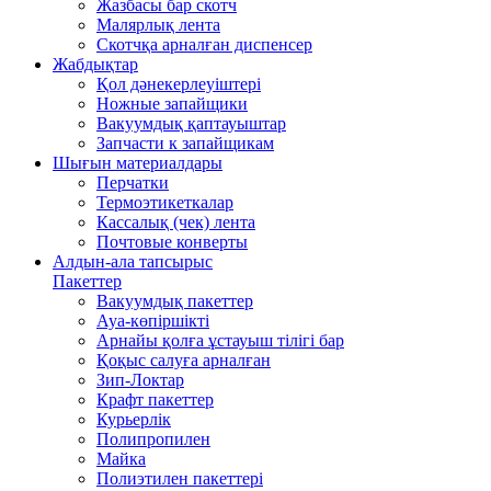
Жазбасы бар скотч
Малярлық лента
Скотчқа арналған диспенсер
Жабдықтар
Қол дәнекерлеуіштері
Ножные запайщики
Вакуумдық қаптауыштар
Запчасти к запайщикам
Шығын материалдары
Перчатки
Термоэтикеткалар
Кассалық (чек) лента
Почтовые конверты
Алдын-ала тапсырыс
Пакеттер
Вакуумдық пакеттер
Ауа-көпіршікті
Арнайы қолға ұстауыш тілігі бар
Қоқыс салуға арналған
Зип-Локтар
Крафт пакеттер
Курьерлік
Полипропилен
Майка
Полиэтилен пакеттері