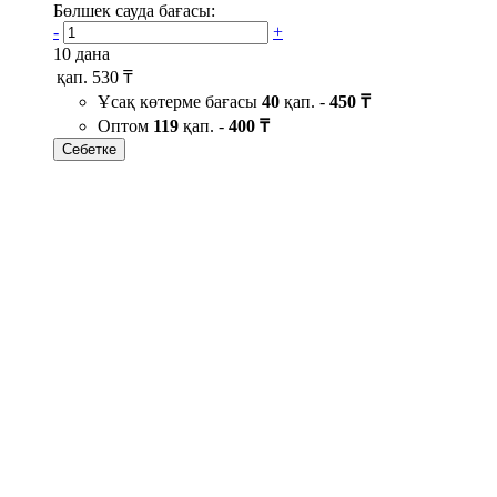
Бөлшек сауда бағасы:
-
+
10 дана
қап.
530 ₸
Ұсақ көтерме бағасы
40
қап. -
450 ₸
Оптом
119
қап. -
400 ₸
Себетке