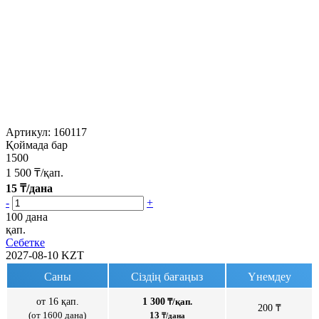
Артикул:
160117
Қоймада бар
1500
1 500
₸/қап.
15
₸/дана
-
+
100 дана
қап.
Себетке
2027-08-10
KZT
Саны
Сіздің бағаңыз
Үнемдеу
от 16 қап.
1 300
₸/қап.
200 ₸
(от 1600 дана)
13
₸/дана