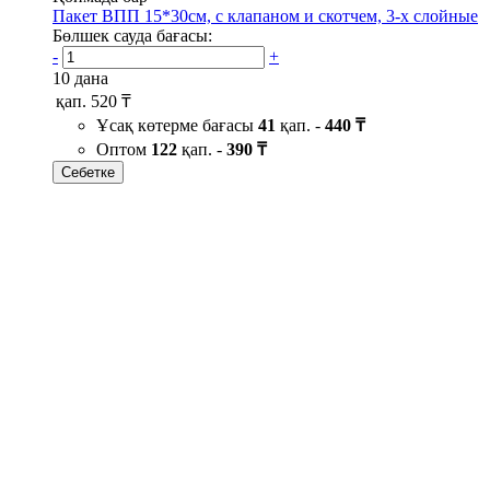
Пакет ВПП 15*30см, с клапаном и скотчем, 3-х слойные
Бөлшек сауда бағасы:
-
+
10 дана
қап.
520 ₸
Ұсақ көтерме бағасы
41
қап. -
440 ₸
Оптом
122
қап. -
390 ₸
Себетке