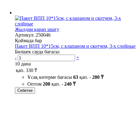
Жылдам қарап шығу
Артикул: 250046
Қоймада бар
Пакет ВПП 10*15см, с клапаном и скотчем, 3-х слойные
Бөлшек сауда бағасы:
-
+
10 дана
қап.
330 ₸
Ұсақ көтерме бағасы
63
қап. -
280 ₸
Оптом
208
қап. -
240 ₸
Себетке