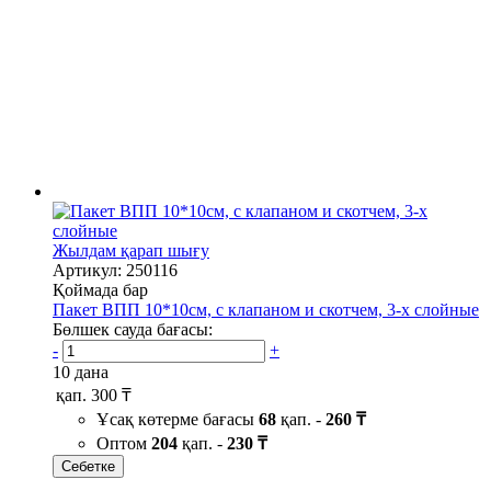
Жылдам қарап шығу
Артикул: 250116
Қоймада бар
Пакет ВПП 10*10см, с клапаном и скотчем, 3-х слойные
Бөлшек сауда бағасы:
-
+
10 дана
қап.
300 ₸
Ұсақ көтерме бағасы
68
қап. -
260 ₸
Оптом
204
қап. -
230 ₸
Себетке