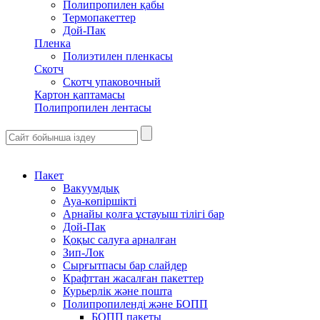
Полипропилен қабы
Термопакеттер
Дой-Пак
Пленка
Полиэтилен пленкасы
Скотч
Скотч упаковочный
Картон қаптамасы
Полипропилен лентасы
Пакет
Вакуумдық
Ауа-көпіршікті
Арнайы қолға ұстауыш тілігі бар
Дой-Пак
Қоқыс салуға арналған
Зип-Лок
Сырғытпасы бар слайдер
Крафттан жасалған пакеттер
Курьерлік және пошта
Полипропиленді және БОПП
БОПП пакеты