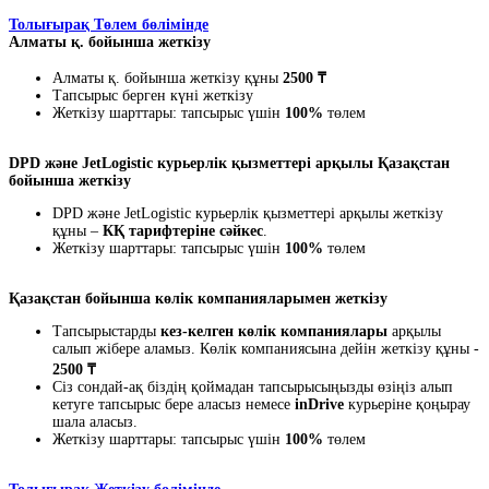
Толығырақ Төлем бөлімінде
Алматы қ. бойынша жеткізу
Алматы қ. бойынша жеткізу құны
2500 ₸
Тапсырыс берген күні жеткізу
Жеткізу шарттары: тапсырыс үшін
100%
төлем
DPD және JetLogistic курьерлік қызметтері арқылы Қазақстан
бойынша жеткізу
DPD және JetLogistic курьерлік қызметтері арқылы жеткізу
құны –
КҚ тарифтеріне сәйкес
.
Жеткізу шарттары: тапсырыс үшін
100%
төлем
Қазақстан бойынша көлік компанияларымен жеткізу
Тапсырыстарды
кез-келген көлік компаниялары
арқылы
салып жібере аламыз. Көлік компаниясына дейін жеткізу құны -
2500 ₸
Сіз сондай-ақ біздің қоймадан тапсырысыңызды өзіңіз алып
кетуге тапсырыс бере аласыз немесе
inDrive
курьеріне қоңырау
шала аласыз.
Жеткізу шарттары: тапсырыс үшін
100%
төлем