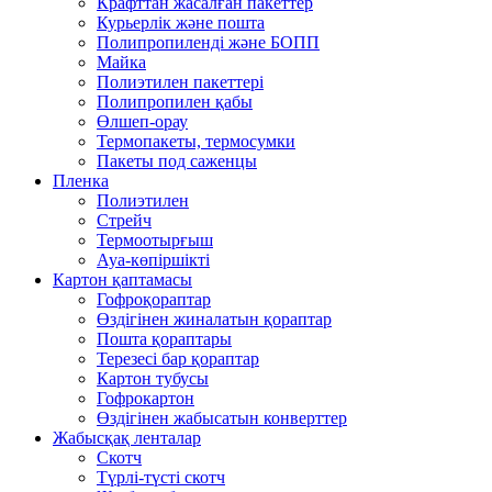
Крафттан жасалған пакеттер
Курьерлік және пошта
Полипропиленді және БОПП
Майка
Полиэтилен пакеттері
Полипропилен қабы
Өлшеп-орау
Термопакеты, термосумки
Пакеты под саженцы
Пленка
Полиэтилен
Стрейч
Термоотырғыш
Ауа-көпіршікті
Картон қаптамасы
Гофроқораптар
Өздігінен жиналатын қораптар
Пошта қораптары
Терезесі бар қораптар
Картон тубусы
Гофрокартон
Өздігінен жабысатын конверттер
Жабысқақ ленталар
Скотч
Түрлі-түсті скотч