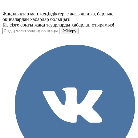
Жаңалықтар мен жеңілдіктерге жазылыңыз, барлық
оқиғалардан хабардар болыңыз!
Біз сізге соңғы жаңа тауарларды хабарлап отырамыз!