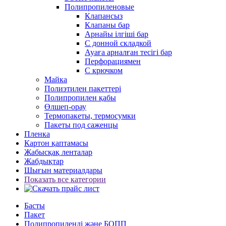
Полипропиленовые
Клапансыз
Клапаны бар
Арнайы ілгіші бар
С донной складкой
Ауаға арналған тесігі бар
Перфорациямен
С крючком
Майка
Полиэтилен пакеттері
Полипропилен қабы
Өлшеп-орау
Термопакеты, термосумки
Пакеты под саженцы
Пленка
Картон қаптамасы
Жабысқақ ленталар
Жабдықтар
Шығын материалдары
Показать все категории
Басты
Пакет
Полипропиленді және БОПП