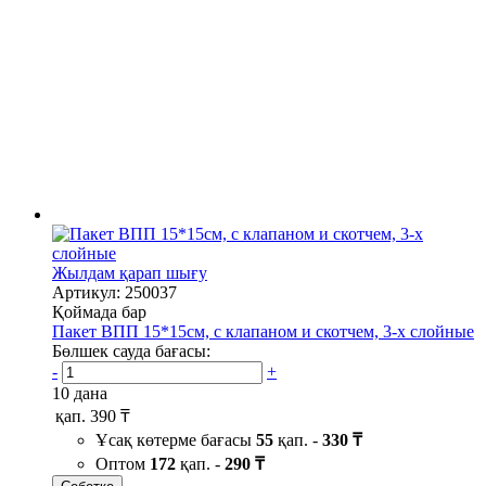
Жылдам қарап шығу
Артикул: 250037
Қоймада бар
Пакет ВПП 15*15см, с клапаном и скотчем, 3-х слойные
Бөлшек сауда бағасы:
-
+
10 дана
қап.
390 ₸
Ұсақ көтерме бағасы
55
қап. -
330 ₸
Оптом
172
қап. -
290 ₸