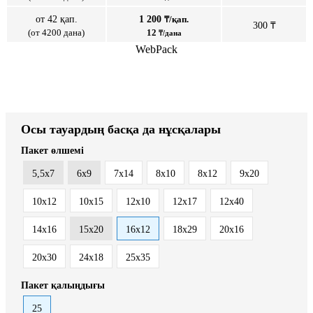
от 42 қап.
1 200
₸/қап.
300 ₸
(от 4200 дана)
12
₸/дана
WebPack
Осы тауардың басқа да нұсқалары
Пакет өлшемі
5,5x7
6x9
7x14
8x10
8x12
9x20
10x12
10x15
12x10
12x17
12x40
14x16
15x20
16x12
18x29
20x16
20x30
24x18
25x35
Пакет қалыңдығы
25