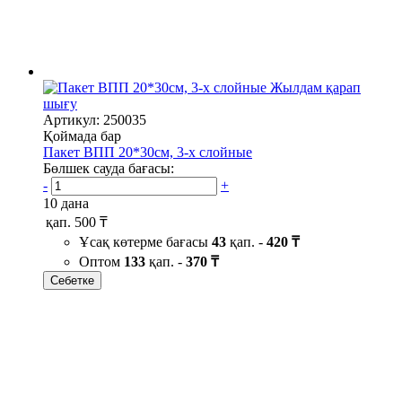
Жылдам қарап
шығу
Артикул: 250035
Қоймада бар
Пакет ВПП 20*30см, 3-х слойные
Бөлшек сауда бағасы:
-
+
10 дана
қап.
500 ₸
Ұсақ көтерме бағасы
43
қап. -
420 ₸
Оптом
133
қап. -
370 ₸
Себетке