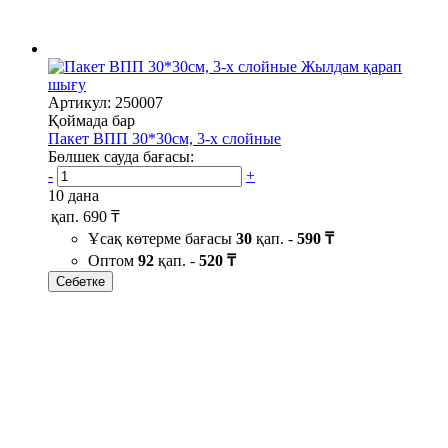
Жылдам қарап
шығу
Артикул: 250007
Қоймада бар
Пакет ВПП 30*30см, 3-х слойные
Бөлшек сауда бағасы:
-
+
10 дана
қап.
690 ₸
Ұсақ көтерме бағасы
30
қап. -
590 ₸
Оптом
92
қап. -
520 ₸
Себетке