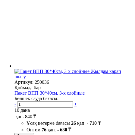
Жылдам қарап
шығу
Артикул: 250036
Қоймада бар
Пакет ВПП 30*40см, 3-х слойные
Бөлшек сауда бағасы:
-
+
10 дана
қап.
840 ₸
Ұсақ көтерме бағасы
26
қап. -
710 ₸
Оптом
76
қап. -
630 ₸