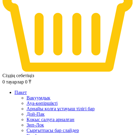
Сіздің себетіңіз
0
тауарлар
0
₸
Пакет
Вакуумдық
Ауа-көпіршікті
Арнайы қолға ұстауыш тілігі бар
Дой-Пак
Қоқыс салуға арналған
Зип-Лок
Сырғытпасы бар слайдер