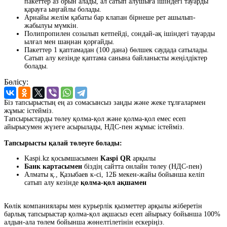
пакеттер аз орын алады, ал сатып алушыға ішіндегі тауарды
қарауға ыңғайлы болады.
Арнайы желім қабаты бар клапан бірнеше рет ашылып-
жабылуы мүмкін.
Полипропилен созылып кетпейді, сондай-ақ ішіндегі тауарды
ылғал мен шаңнан қорғайды.
Пакеттер 1 қаптамадан (100 дана) бөлшек саудада сатылады.
Сатып алу кезінде қаптама санына байланысты жеңілдіктер
болады.
Бөлісу:
Біз тапсырыстың ең аз сомасынсыз заңды және жеке тұлғалармен
жұмыс істейміз.
Тапсырыстарды төлеу қолма-қол және қолма-қол емес есеп
айырысумен жүзеге асырылады, НДС-пен жұмыс істейміз.
Тапсырысты қалай төлеуге болады:
Kaspi.kz қосымшасымен
Kaspi QR
арқылы
Банк картасымен
біздің сайтта онлайн төлеу (НДС-пен)
Алматы қ., Қазыбаев к-сі, 12Б мекен-жайы бойынша келіп
сатып алу кезінде
қолма-қол ақшамен
Көлік компаниялары мен курьерлік қызметтер арқылы жіберетін
барлық тапсырыстар қолма-қол ақшасыз есеп айырысу бойынша 100%
алдын-ала төлем бойынша жөнелтілетінін ескеріңіз.