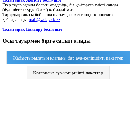
Толығырақ Жеткізу бөлімінде
Егер тауар ақаулы болған жағдайда, біз қайтаруға тиісті сапада
(бүлінбеген түрде болса) қабылдаймыз.
Тауардың сапасы бойынша шағымдар электрондық поштаға
қабылданады:
mail@webpack.kz
Толығырақ Қайтару бөлімінде
Осы тауармен бірге сатып алады
Жабыстырылатын клапаны бар ауа-көпіршікті пакеттер
Клапансыз ауа-көпіршікті пакеттер