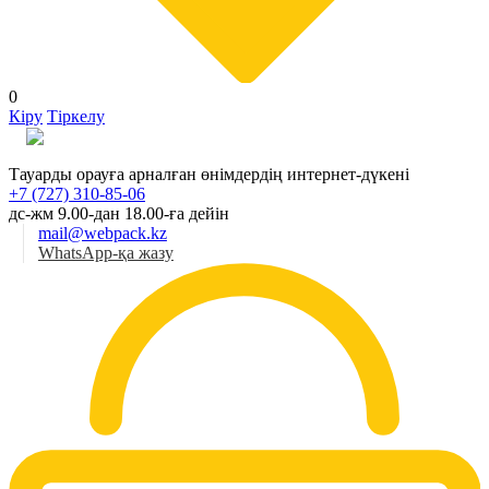
0
Кіру
Тіркелу
Қаз
Тауарды орауға арналған өнімдердің интернет-дүкені
+7 (727) 310-85-06
дс-жм 9.00-дан 18.00-ға дейін
mail@webpack.kz
WhatsApp-қа жазу