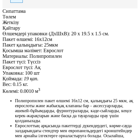
Сипаттама
Төлем
Жеткізу
Қайтару
Өлшемдері упаковки (ДxШxВ):
20
x
19.5
x
1.5 см.
Пакет өлшемі:
16x12см
Пакет қалыңдығы:
25мкм
Қосымша мәлімет:
Еврослот
Материалы:
Полипропилен
Пакет түсі:
Түссіз
Еврослот түсі:
Ақ
Упаковка:
100 шт
Қоймада:
19 қап.
Вес:
0.15 кг.
3
Көлемі:
0.0010 м
Полипропилен пакет өлшемі 16x12 см, қалыңдығы 25 мкм, ақ
еврослоты және жабысқақ клапаны бар - аксессуарларды,
әшекей-бұйымдарды, фурнитураларды, кәде-сыйларды, кеңсе
керек-жарақтарын және басқа да тауарларды орау үшін
қолданылады.
Еврослоттың арқасында пакеттерді дүкендердегі, көрме-сауда
залдарындағы стендтер мен европанельдердегі кронштейндер
мен арнайы ілгектерге орналастыруға болады. Осылайша,