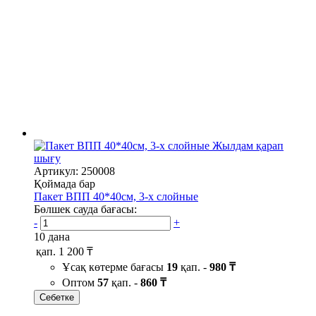
Жылдам қарап
шығу
Артикул: 250008
Қоймада бар
Пакет ВПП 40*40см, 3-х слойные
Бөлшек сауда бағасы:
-
+
10 дана
қап.
1 200 ₸
Ұсақ көтерме бағасы
19
қап. -
980 ₸
Оптом
57
қап. -
860 ₸
Себетке