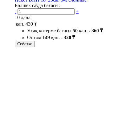
Бөлшек сауда бағасы:
-
+
10 дана
қап.
430 ₸
Ұсақ көтерме бағасы
50
қап. -
360 ₸
Оптом
149
қап. -
320 ₸
Себетке