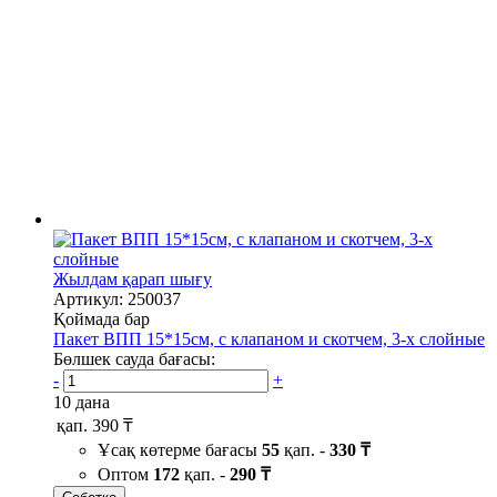
Жылдам қарап шығу
Артикул: 250037
Қоймада бар
Пакет ВПП 15*15см, с клапаном и скотчем, 3-х слойные
Бөлшек сауда бағасы:
-
+
10 дана
қап.
390 ₸
Ұсақ көтерме бағасы
55
қап. -
330 ₸
Оптом
172
қап. -
290 ₸