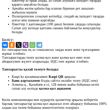
пакеттер аз орын алады, ал сатып алушыға ішіндегі тауарды
қарауға ыңғайлы болады.
Арнайы желім қабаты бар клапан бірнеше рет ашылып-
жабылуы мүмкін.
Полипропилен созылып кетпейді, сондай-ақ ішіндегі тауарды
ылғал мен шаңнан қорғайды.
Пакеттер 1 қаптамадан (100 дана) бөлшек саудада сатылады.
Сатып алу кезінде қаптама санына байланысты жеңілдіктер
болады.
Бөлісу:
Біз тапсырыстың ең аз сомасынсыз заңды және жеке тұлғалармен
жұмыс істейміз.
Тапсырыстарды төлеу қолма-қол және қолма-қол емес есеп
айырысумен жүзеге асырылады, НДС-пен жұмыс істейміз.
Тапсырысты қалай төлеуге болады:
Kaspi.kz қосымшасымен
Kaspi QR
арқылы
Банк картасымен
біздің сайтта онлайн төлеу (НДС-пен)
Алматы қ., Қазыбаев к-сі, 12Б мекен-жайы бойынша келіп
сатып алу кезінде
қолма-қол ақшамен
Көлік компаниялары мен курьерлік қызметтер арқылы жіберетін
барлық тапсырыстар қолма-қол ақшасыз есеп айырысу бойынша 100%
алдын-ала төлем бойынша жөнелтілетінін ескеріңіз.