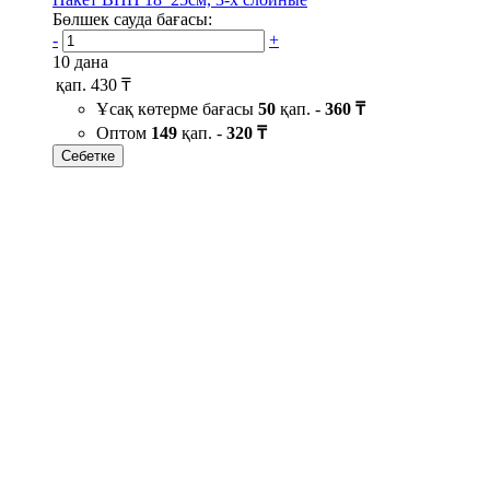
Бөлшек сауда бағасы:
-
+
10 дана
қап.
430 ₸
Ұсақ көтерме бағасы
50
қап. -
360 ₸
Оптом
149
қап. -
320 ₸
Себетке