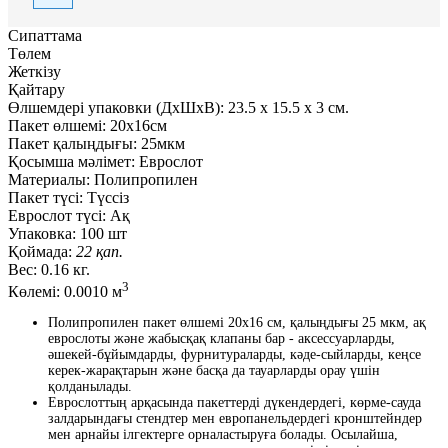
Сипаттама
Төлем
Жеткізу
Қайтару
Өлшемдері упаковки (ДxШxВ):
23.5
x
15.5
x
3 см.
Пакет өлшемі:
20x16см
Пакет қалыңдығы:
25мкм
Қосымша мәлімет:
Еврослот
Материалы:
Полипропилен
Пакет түсі:
Түссіз
Еврослот түсі:
Ақ
Упаковка:
100 шт
Қоймада:
22 қап.
Вес:
0.16 кг.
3
Көлемі:
0.0010 м
Полипропилен пакет өлшемі 20x16 см, қалыңдығы 25 мкм, ақ
еврослоты және жабысқақ клапаны бар - аксессуарларды,
әшекей-бұйымдарды, фурнитураларды, кәде-сыйларды, кеңсе
керек-жарақтарын және басқа да тауарларды орау үшін
қолданылады.
Еврослоттың арқасында пакеттерді дүкендердегі, көрме-сауда
залдарындағы стендтер мен европанельдердегі кронштейндер
мен арнайы ілгектерге орналастыруға болады. Осылайша,