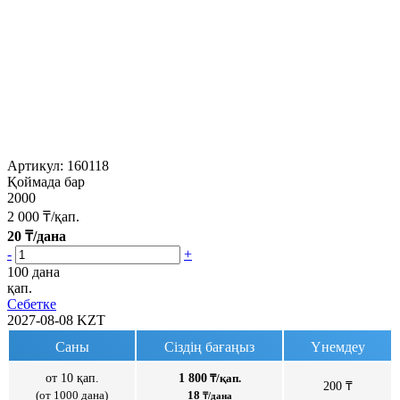
Артикул:
160118
Қоймада бар
2000
2 000
₸/қап.
20
₸/дана
-
+
100 дана
қап.
Себетке
2027-08-08
KZT
Саны
Сіздің бағаңыз
Үнемдеу
от 10 қап.
1 800
₸/қап.
200 ₸
(от 1000 дана)
18
₸/дана