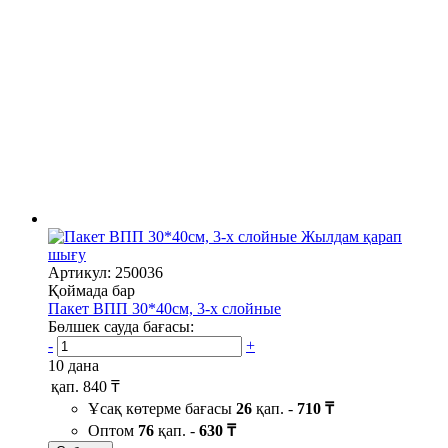
Жылдам қарап
шығу
Артикул: 250036
Қоймада бар
Пакет ВПП 30*40см, 3-х слойные
Бөлшек сауда бағасы:
-
+
10 дана
қап.
840 ₸
Ұсақ көтерме бағасы
26
қап. -
710 ₸
Оптом
76
қап. -
630 ₸