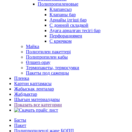
Полипропиленовые
Клапансыз
Клапаны бар
Арнайы ілгіші бар
С донной складкой
Ауаға арналған тесігі бар
Перфорациямен
С крючком
Майка
Полиэтилен пакеттері
Полипропилен қабы
Өлшеп-орау
Термопакеты, термосумки
Пакеты под саженцы
Пленка
Картон қаптамасы
Жабысқақ ленталар
Жабдықтар
Шығын материалдары
Показать все категории
Басты
Пакет
Полипропиленді және БОПП