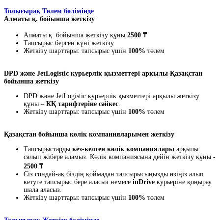
Толығырақ Төлем бөлімінде
Алматы қ. бойынша жеткізу
Алматы қ. бойынша жеткізу құны
2500 ₸
Тапсырыс берген күні жеткізу
Жеткізу шарттары: тапсырыс үшін
100%
төлем
DPD және JetLogistic курьерлік қызметтері арқылы Қазақстан
бойынша жеткізу
DPD және JetLogistic курьерлік қызметтері арқылы жеткізу
құны –
КҚ тарифтеріне сәйкес
.
Жеткізу шарттары: тапсырыс үшін
100%
төлем
Қазақстан бойынша көлік компанияларымен жеткізу
Тапсырыстарды
кез-келген көлік компаниялары
арқылы
салып жібере аламыз. Көлік компаниясына дейін жеткізу құны -
2500 ₸
Сіз сондай-ақ біздің қоймадан тапсырысыңызды өзіңіз алып
кетуге тапсырыс бере аласыз немесе
inDrive
курьеріне қоңырау
шала аласыз.
Жеткізу шарттары: тапсырыс үшін
100%
төлем