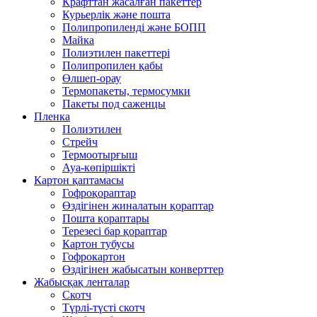
Крафттан жасалған пакеттер
Курьерлік және пошта
Полипропиленді және БОПП
Майка
Полиэтилен пакеттері
Полипропилен қабы
Өлшеп-орау
Термопакеты, термосумки
Пакеты под саженцы
Пленка
Полиэтилен
Стрейч
Термоотырғыш
Ауа-көпіршікті
Картон қаптамасы
Гофроқораптар
Өздігінен жиналатын қораптар
Пошта қораптары
Терезесі бар қораптар
Картон тубусы
Гофрокартон
Өздігінен жабысатын конверттер
Жабысқақ ленталар
Скотч
Түрлі-түсті скотч