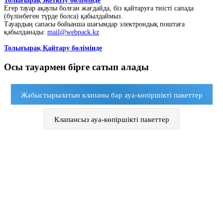
Толығырақ Жеткізу бөлімінде
Егер тауар ақаулы болған жағдайда, біз қайтаруға тиісті сапада
(бүлінбеген түрде болса) қабылдаймыз.
Тауардың сапасы бойынша шағымдар электрондық поштаға
қабылданады:
mail@webpack.kz
Толығырақ Қайтару бөлімінде
Осы тауармен бірге сатып алады
Жабыстырылатын клапаны бар ауа-көпіршікті пакеттер
Клапансыз ауа-көпіршікті пакеттер