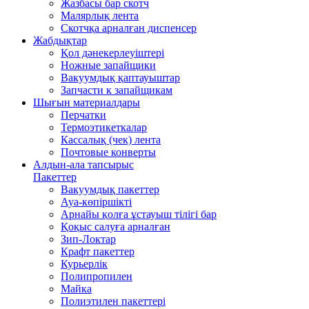
Жазбасы бар скотч
Малярлық лента
Скотчқа арналған диспенсер
Жабдықтар
Қол дәнекерлеуіштері
Ножные запайщики
Вакуумдық қаптауыштар
Запчасти к запайщикам
Шығын материалдары
Перчатки
Термоэтикеткалар
Кассалық (чек) лента
Почтовые конверты
Алдын-ала тапсырыс
Пакеттер
Вакуумдық пакеттер
Ауа-көпіршікті
Арнайы қолға ұстауыш тілігі бар
Қоқыс салуға арналған
Зип-Локтар
Крафт пакеттер
Курьерлік
Полипропилен
Майка
Полиэтилен пакеттері