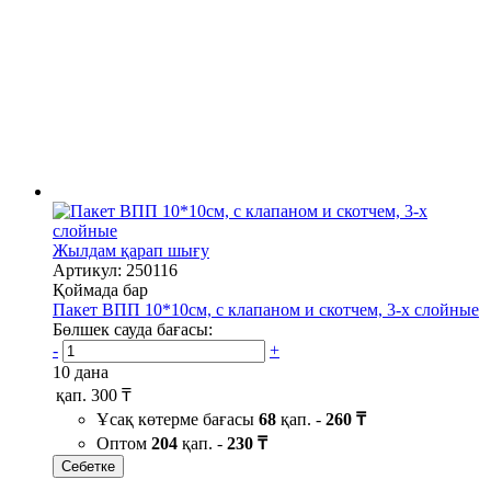
Жылдам қарап шығу
Артикул: 250116
Қоймада бар
Пакет ВПП 10*10см, с клапаном и скотчем, 3-х слойные
Бөлшек сауда бағасы:
-
+
10 дана
қап.
300 ₸
Ұсақ көтерме бағасы
68
қап. -
260 ₸
Оптом
204
қап. -
230 ₸
Себетке