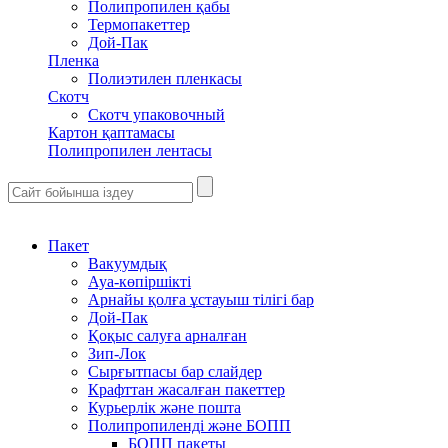
Полипропилен қабы
Термопакеттер
Дой-Пак
Пленка
Полиэтилен пленкасы
Скотч
Скотч упаковочный
Картон қаптамасы
Полипропилен лентасы
Пакет
Вакуумдық
Ауа-көпіршікті
Арнайы қолға ұстауыш тілігі бар
Дой-Пак
Қоқыс салуға арналған
Зип-Лок
Сырғытпасы бар слайдер
Крафттан жасалған пакеттер
Курьерлік және пошта
Полипропиленді және БОПП
БОПП пакеты