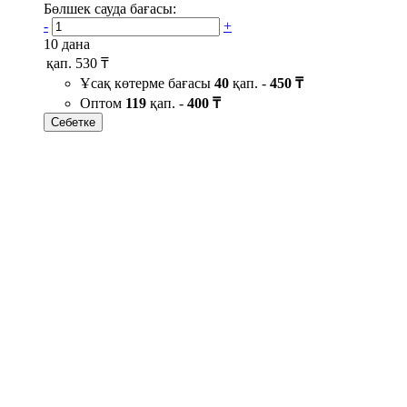
Бөлшек сауда бағасы:
-
+
10 дана
қап.
530 ₸
Ұсақ көтерме бағасы
40
қап. -
450 ₸
Оптом
119
қап. -
400 ₸
Себетке