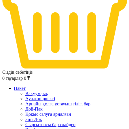
Сіздің себетіңіз
0
тауарлар
0
₸
Пакет
Вакуумдық
Ауа-көпіршікті
Арнайы қолға ұстауыш тілігі бар
Дой-Пак
Қоқыс салуға арналған
Зип-Лок
Сырғытпасы бар слайдер