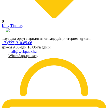
0
Кіру
Тіркелу
Қаз
Тауарды орауға арналған өнімдердің интернет-дүкені
+7 (727) 310-85-06
дс-жм 9.00-дан 18.00-ға дейін
mail@webpack.kz
WhatsApp-қа жазу