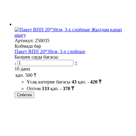
Жылдам қарап
шығу
Артикул: 250035
Қоймада бар
Пакет ВПП 20*30см, 3-х слойные
Бөлшек сауда бағасы:
-
+
10 дана
қап.
500 ₸
Ұсақ көтерме бағасы
43
қап. -
420 ₸
Оптом
133
қап. -
370 ₸
Себетке