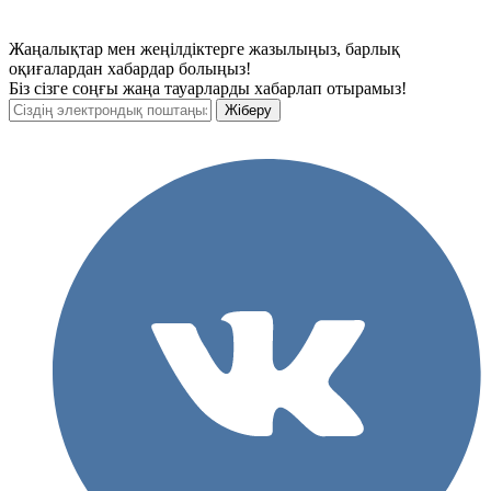
Жаңалықтар мен жеңілдіктерге жазылыңыз, барлық
оқиғалардан хабардар болыңыз!
Біз сізге соңғы жаңа тауарларды хабарлап отырамыз!