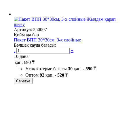
Жылдам қарап
шығу
Артикул: 250007
Қоймада бар
Пакет ВПП 30*30см, 3-х слойные
Бөлшек сауда бағасы:
-
+
10 дана
қап.
690 ₸
Ұсақ көтерме бағасы
30
қап. -
590 ₸
Оптом
92
қап. -
520 ₸
Себетке