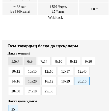
от 38 қап.
1 500
₸/қап.
500 ₸
(от 3800 дана)
15
₸/дана
WebPack
Осы тауардың басқа да нұсқалары
Пакет өлшемі
5,5x7
6x9
7x14
8x10
8x12
9x20
10x12
10x15
12x10
12x17
12x40
14x16
15x20
16x12
18x29
20x16
20x30
24x18
25x35
Пакет қалыңдығы
25