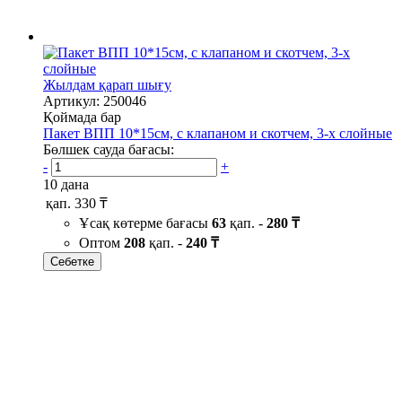
Жылдам қарап шығу
Артикул: 250046
Қоймада бар
Пакет ВПП 10*15см, с клапаном и скотчем, 3-х слойные
Бөлшек сауда бағасы:
-
+
10 дана
қап.
330 ₸
Ұсақ көтерме бағасы
63
қап. -
280 ₸
Оптом
208
қап. -
240 ₸
Себетке