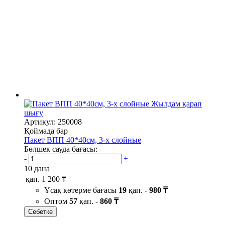
Жылдам қарап
шығу
Артикул: 250008
Қоймада бар
Пакет ВПП 40*40см, 3-х слойные
Бөлшек сауда бағасы:
-
+
10 дана
қап.
1 200 ₸
Ұсақ көтерме бағасы
19
қап. -
980 ₸
Оптом
57
қап. -
860 ₸
Себетке