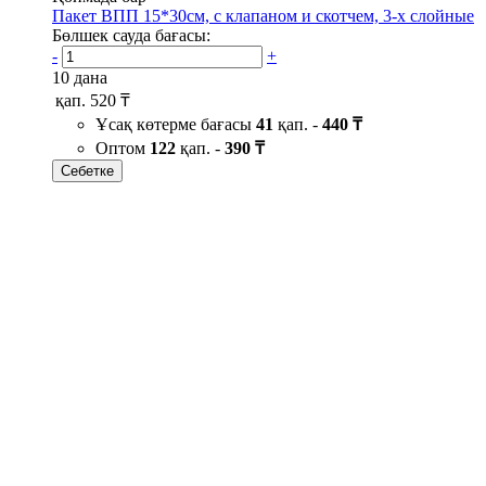
Пакет ВПП 15*30см, с клапаном и скотчем, 3-х слойные
Бөлшек сауда бағасы:
-
+
10 дана
қап.
520 ₸
Ұсақ көтерме бағасы
41
қап. -
440 ₸
Оптом
122
қап. -
390 ₸
Себетке