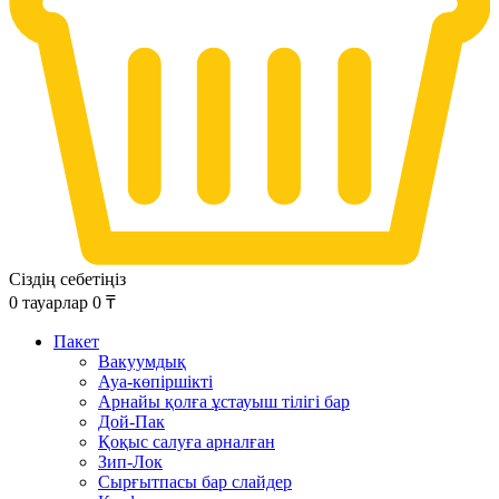
Сіздің себетіңіз
0
тауарлар
0
₸
Пакет
Вакуумдық
Ауа-көпіршікті
Арнайы қолға ұстауыш тілігі бар
Дой-Пак
Қоқыс салуға арналған
Зип-Лок
Сырғытпасы бар слайдер