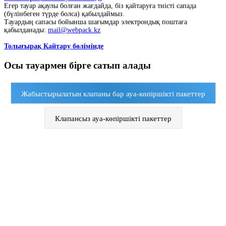
Егер тауар ақаулы болған жағдайда, біз қайтаруға тиісті сапада
(бүлінбеген түрде болса) қабылдаймыз.
Тауардың сапасы бойынша шағымдар электрондық поштаға
қабылданады:
mail@webpack.kz
Толығырақ Қайтару бөлімінде
Осы тауармен бірге сатып алады
Жабыстырылатын клапаны бар ауа-көпіршікті пакеттер
Клапансыз ауа-көпіршікті пакеттер