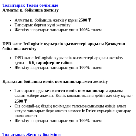
Толығырақ Төлем бөлімінде
Алматы қ. бойынша жеткізу
Алматы қ. бойынша жеткізу құны
2500 ₸
Тапсырыс берген күні жеткізу
Жеткізу шарттары: тапсырыс үшін
100%
төлем
DPD және JetLogistic курьерлік қызметтері арқылы Қазақстан
бойынша жеткізу
DPD және JetLogistic курьерлік қызметтері арқылы жеткізу
құны –
КҚ тарифтеріне сәйкес
.
Жеткізу шарттары: тапсырыс үшін
100%
төлем
Қазақстан бойынша көлік компанияларымен жеткізу
Тапсырыстарды
кез-келген көлік компаниялары
арқылы
салып жібере аламыз. Көлік компаниясына дейін жеткізу құны -
2500 ₸
Сіз сондай-ақ біздің қоймадан тапсырысыңызды өзіңіз алып
кетуге тапсырыс бере аласыз немесе
inDrive
курьеріне қоңырау
шала аласыз.
Жеткізу шарттары: тапсырыс үшін
100%
төлем
Толығырақ Жеткізу бөлімінде