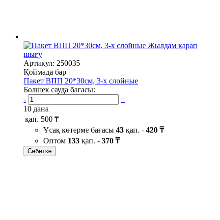
Жылдам қарап
шығу
Артикул: 250035
Қоймада бар
Пакет ВПП 20*30см, 3-х слойные
Бөлшек сауда бағасы:
-
+
10 дана
қап.
500 ₸
Ұсақ көтерме бағасы
43
қап. -
420 ₸
Оптом
133
қап. -
370 ₸
Себетке