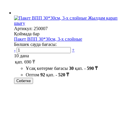
Жылдам қарап
шығу
Артикул: 250007
Қоймада бар
Пакет ВПП 30*30см, 3-х слойные
Бөлшек сауда бағасы:
-
+
10 дана
қап.
690 ₸
Ұсақ көтерме бағасы
30
қап. -
590 ₸
Оптом
92
қап. -
520 ₸
Себетке