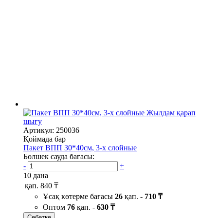
Жылдам қарап
шығу
Артикул: 250036
Қоймада бар
Пакет ВПП 30*40см, 3-х слойные
Бөлшек сауда бағасы:
-
+
10 дана
қап.
840 ₸
Ұсақ көтерме бағасы
26
қап. -
710 ₸
Оптом
76
қап. -
630 ₸
Себетке