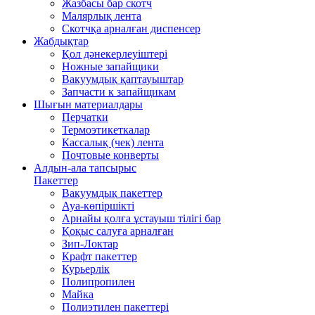
Жазбасы бар скотч
Малярлық лента
Скотчқа арналған диспенсер
Жабдықтар
Қол дәнекерлеуіштері
Ножные запайщики
Вакуумдық қаптауыштар
Запчасти к запайщикам
Шығын материалдары
Перчатки
Термоэтикеткалар
Кассалық (чек) лента
Почтовые конверты
Алдын-ала тапсырыс
Пакеттер
Вакуумдық пакеттер
Ауа-көпіршікті
Арнайы қолға ұстауыш тілігі бар
Қоқыс салуға арналған
Зип-Локтар
Крафт пакеттер
Курьерлік
Полипропилен
Майка
Полиэтилен пакеттері