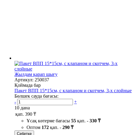
Жылдам қарап шығу
Артикул: 250037
Қоймада бар
Пакет ВПП 15*15см, с клапаном и скотчем, 3-х слойные
Бөлшек сауда бағасы:
-
+
10 дана
қап.
390 ₸
Ұсақ көтерме бағасы
55
қап. -
330 ₸
Оптом
172
қап. -
290 ₸
Себетке