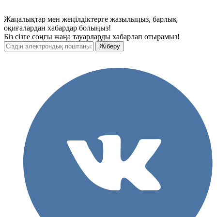
Жаңалықтар мен жеңілдіктерге жазылыңыз, барлық
оқиғалардан хабардар болыңыз!
Біз сізге соңғы жаңа тауарларды хабарлап отырамыз!