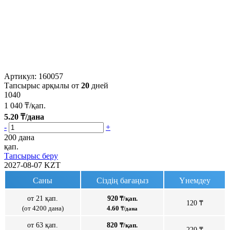
Артикул:
160057
Тапсырыс арқылы от
20
дней
1040
1 040
₸/қап.
5.20
₸/дана
-
+
200 дана
қап.
Тапсырыс беру
2027-08-07
KZT
Саны
Сіздің бағаңыз
Үнемдеу
от 21 қап.
920
₸/қап.
120 ₸
(от 4200 дана)
4.60
₸/дана
от 63 қап.
820
₸/қап.
220 ₸