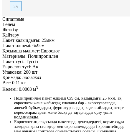
25
Сипаттама
Төлем
Жеткізу
Қайтару
Пакет қалыңдығы:
25мкм
Пакет өлшемі:
6x9см
Қосымша мәлімет:
Еврослот
Материалы:
Полипропилен
Пакет түсі:
Түссіз
Еврослот түсі:
Ақ
Упаковка:
200 шт
Қоймада:
под заказ
Вес:
0.11 кг.
3
Көлемі:
0.0003 м
Полипропилен пакет өлшемі 6x9 см, қалыңдығы 25 мкм, ақ
еврослоты және жабысқақ клапаны бар - аксессуарларды,
әшекей-бұйымдарды, фурнитураларды, кәде-сыйларды, кеңсе
керек-жарақтарын және басқа да тауарларды орау үшін
қолданылады.
Еврослоттың арқасында пакеттерді дүкендердегі, көрме-сауда
залдарындағы стендтер мен европанельдердегі кронштейндер
мен арнайы ілгектерге орналастыруға болады. Осылайша,