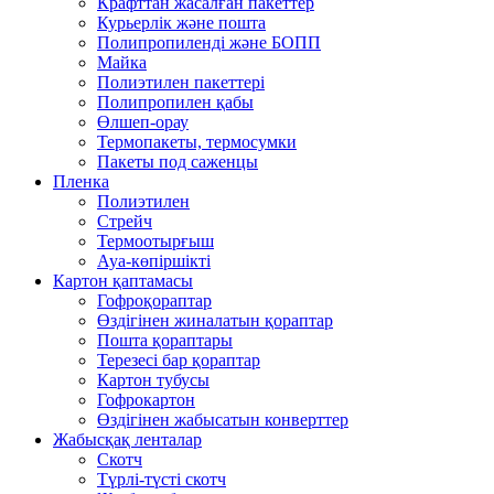
Крафттан жасалған пакеттер
Курьерлік және пошта
Полипропиленді және БОПП
Майка
Полиэтилен пакеттері
Полипропилен қабы
Өлшеп-орау
Термопакеты, термосумки
Пакеты под саженцы
Пленка
Полиэтилен
Стрейч
Термоотырғыш
Ауа-көпіршікті
Картон қаптамасы
Гофроқораптар
Өздігінен жиналатын қораптар
Пошта қораптары
Терезесі бар қораптар
Картон тубусы
Гофрокартон
Өздігінен жабысатын конверттер
Жабысқақ ленталар
Скотч
Түрлі-түсті скотч