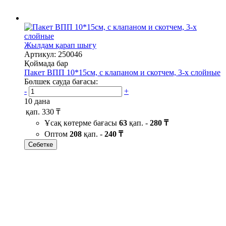
Жылдам қарап шығу
Артикул: 250046
Қоймада бар
Пакет ВПП 10*15см, с клапаном и скотчем, 3-х слойные
Бөлшек сауда бағасы:
-
+
10 дана
қап.
330 ₸
Ұсақ көтерме бағасы
63
қап. -
280 ₸
Оптом
208
қап. -
240 ₸
Себетке