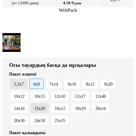
(от 12600 дана)
4.10
₸/дана
WebPack
Осы тауардың басқа да нұсқалары
Пакет өлшемі
5,5x7
6x9
7x14
8x10
8x12
9x20
10x12
10x15
12x10
12x17
12x40
14x16
15x20
16x12
18x29
20x16
20x30
24x18
25x35
Пакет қалыңдығы