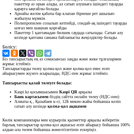
пакеттер аз орын алады, ал сатып алушыға ішіндегі тауарды
қарауға ыңғайлы болады.
Арнайы желім қабаты бар клапан бірнеше рет ашылып-
жабылуы мүмкін.
Полипропилен созылып кетпейді, сондай-ақ ішіндегі тауарды
ылғал мен шаңнан қорғайды.
Пакеттер 1 қаптамадан бөлшек саудада сатылады. Сатып алу
кезінде қаптама санына байланысты жеңілдіктер болады.
Бөлісу:
Біз тапсырыстың ең аз сомасынсыз заңды және жеке тұлғалармен
жұмыс істейміз.
Тапсырыстарды төлеу қолма-қол және қолма-қол емес есеп
айырысумен жүзеге асырылады, НДС-пен жұмыс істейміз.
Тапсырысты қалай төлеуге болады:
Kaspi.kz қосымшасымен
Kaspi QR
арқылы
Банк картасымен
біздің сайтта онлайн төлеу (НДС-пен)
Алматы қ., Қазыбаев к-сі, 12Б мекен-жайы бойынша келіп
сатып алу кезінде
қолма-қол ақшамен
Көлік компаниялары мен курьерлік қызметтер арқылы жіберетін
барлық тапсырыстар қолма-қол ақшасыз есеп айырысу бойынша 100%
алдын-ала төлем бойынша жөнелтілетінін ескеріңіз.