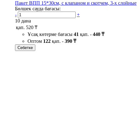
Пакет ВПП 15*30см, с клапаном и скотчем, 3-х слойные
Бөлшек сауда бағасы:
-
+
10 дана
қап.
520 ₸
Ұсақ көтерме бағасы
41
қап. -
440 ₸
Оптом
122
қап. -
390 ₸
Себетке