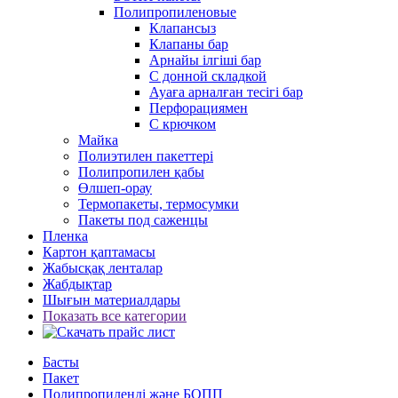
Полипропиленовые
Клапансыз
Клапаны бар
Арнайы ілгіші бар
С донной складкой
Ауаға арналған тесігі бар
Перфорациямен
С крючком
Майка
Полиэтилен пакеттері
Полипропилен қабы
Өлшеп-орау
Термопакеты, термосумки
Пакеты под саженцы
Пленка
Картон қаптамасы
Жабысқақ ленталар
Жабдықтар
Шығын материалдары
Показать все категории
Басты
Пакет
Полипропиленді және БОПП