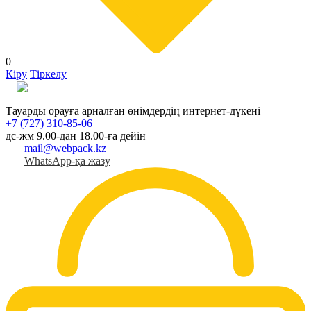
0
Кіру
Тіркелу
Қаз
Тауарды орауға арналған өнімдердің интернет-дүкені
+7 (727) 310-85-06
дс-жм 9.00-дан 18.00-ға дейін
mail@webpack.kz
WhatsApp-қа жазу