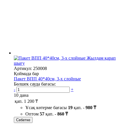
Жылдам қарап
шығу
Артикул: 250008
Қоймада бар
Пакет ВПП 40*40см, 3-х слойные
Бөлшек сауда бағасы:
-
+
10 дана
қап.
1 200 ₸
Ұсақ көтерме бағасы
19
қап. -
980 ₸
Оптом
57
қап. -
860 ₸
Себетке