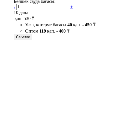
Бөлшек сауда бағасы:
-
+
10 дана
қап.
530 ₸
Ұсақ көтерме бағасы
40
қап. -
450 ₸
Оптом
119
қап. -
400 ₸
Себетке