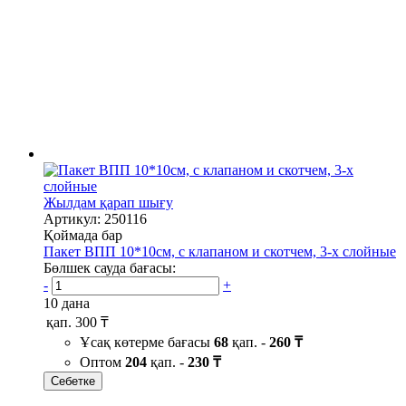
Жылдам қарап шығу
Артикул: 250116
Қоймада бар
Пакет ВПП 10*10см, с клапаном и скотчем, 3-х слойные
Бөлшек сауда бағасы:
-
+
10 дана
қап.
300 ₸
Ұсақ көтерме бағасы
68
қап. -
260 ₸
Оптом
204
қап. -
230 ₸
Себетке