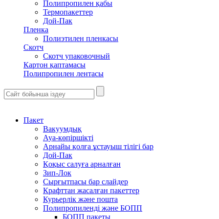
Полипропилен қабы
Термопакеттер
Дой-Пак
Пленка
Полиэтилен пленкасы
Скотч
Скотч упаковочный
Картон қаптамасы
Полипропилен лентасы
Пакет
Вакуумдық
Ауа-көпіршікті
Арнайы қолға ұстауыш тілігі бар
Дой-Пак
Қоқыс салуға арналған
Зип-Лок
Сырғытпасы бар слайдер
Крафттан жасалған пакеттер
Курьерлік және пошта
Полипропиленді және БОПП
БОПП пакеты