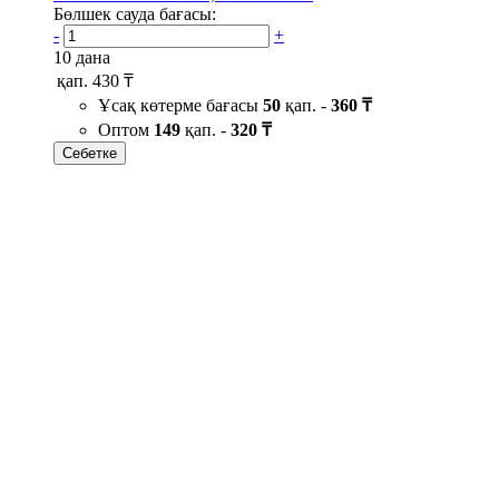
Бөлшек сауда бағасы:
-
+
10 дана
қап.
430 ₸
Ұсақ көтерме бағасы
50
қап. -
360 ₸
Оптом
149
қап. -
320 ₸
Себетке