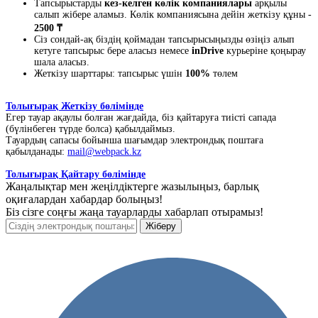
Тапсырыстарды
кез-келген көлік компаниялары
арқылы
салып жібере аламыз. Көлік компаниясына дейін жеткізу құны -
2500 ₸
Сіз сондай-ақ біздің қоймадан тапсырысыңызды өзіңіз алып
кетуге тапсырыс бере аласыз немесе
inDrive
курьеріне қоңырау
шала аласыз.
Жеткізу шарттары: тапсырыс үшін
100%
төлем
Толығырақ Жеткізу бөлімінде
Егер тауар ақаулы болған жағдайда, біз қайтаруға тиісті сапада
(бүлінбеген түрде болса) қабылдаймыз.
Тауардың сапасы бойынша шағымдар электрондық поштаға
қабылданады:
mail@webpack.kz
Толығырақ Қайтару бөлімінде
Жаңалықтар мен жеңілдіктерге жазылыңыз, барлық
оқиғалардан хабардар болыңыз!
Біз сізге соңғы жаңа тауарларды хабарлап отырамыз!