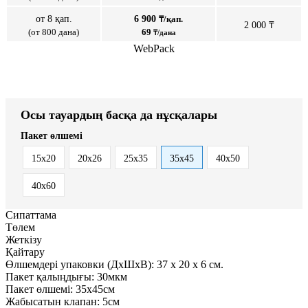
от 8 қап.
6 900
₸/қап.
2 000 ₸
(от 800 дана)
69
₸/дана
WebPack
Осы тауардың басқа да нұсқалары
Пакет өлшемі
15x20
20x26
25x35
35x45
40x50
40x60
Сипаттама
Төлем
Жеткізу
Қайтару
Өлшемдері упаковки (ДxШxВ):
37
x
20
x
6 см.
Пакет қалыңдығы:
30мкм
Пакет өлшемі:
35x45см
Жабысатын клапан:
5см