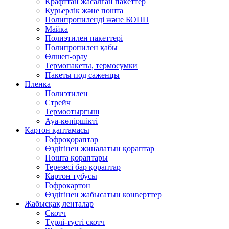
Крафттан жасалған пакеттер
Курьерлік және пошта
Полипропиленді және БОПП
Майка
Полиэтилен пакеттері
Полипропилен қабы
Өлшеп-орау
Термопакеты, термосумки
Пакеты под саженцы
Пленка
Полиэтилен
Стрейч
Термоотырғыш
Ауа-көпіршікті
Картон қаптамасы
Гофроқораптар
Өздігінен жиналатын қораптар
Пошта қораптары
Терезесі бар қораптар
Картон тубусы
Гофрокартон
Өздігінен жабысатын конверттер
Жабысқақ ленталар
Скотч
Түрлі-түсті скотч