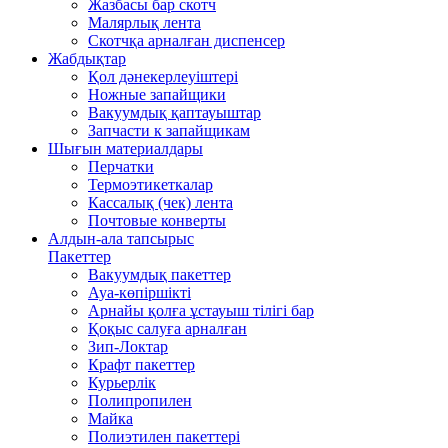
Жазбасы бар скотч
Малярлық лента
Скотчқа арналған диспенсер
Жабдықтар
Қол дәнекерлеуіштері
Ножные запайщики
Вакуумдық қаптауыштар
Запчасти к запайщикам
Шығын материалдары
Перчатки
Термоэтикеткалар
Кассалық (чек) лента
Почтовые конверты
Алдын-ала тапсырыс
Пакеттер
Вакуумдық пакеттер
Ауа-көпіршікті
Арнайы қолға ұстауыш тілігі бар
Қоқыс салуға арналған
Зип-Локтар
Крафт пакеттер
Курьерлік
Полипропилен
Майка
Полиэтилен пакеттері