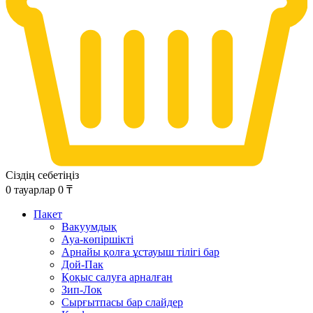
Сіздің себетіңіз
0
тауарлар
0
₸
Пакет
Вакуумдық
Ауа-көпіршікті
Арнайы қолға ұстауыш тілігі бар
Дой-Пак
Қоқыс салуға арналған
Зип-Лок
Сырғытпасы бар слайдер