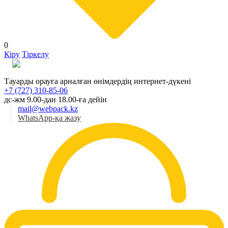
0
Кіру
Тіркелу
Қаз
Тауарды орауға арналған өнімдердің интернет-дүкені
+7 (727) 310-85-06
дс-жм 9.00-дан 18.00-ға дейін
mail@webpack.kz
WhatsApp-қа жазу