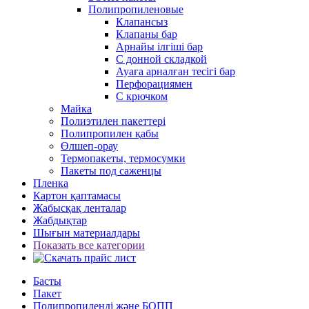
Полипропиленовые
Клапансыз
Клапаны бар
Арнайы ілгіші бар
С донной складкой
Ауаға арналған тесігі бар
Перфорациямен
С крючком
Майка
Полиэтилен пакеттері
Полипропилен қабы
Өлшеп-орау
Термопакеты, термосумки
Пакеты под саженцы
Пленка
Картон қаптамасы
Жабысқақ ленталар
Жабдықтар
Шығын материалдары
Показать все категории
Басты
Пакет
Полипропиленді және БОПП