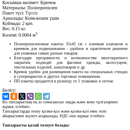
Қосымша мәлімет:
Крючок
Материалы:
Полипропилен
Пакет түсі:
Түссіз
Арналады:
Киім-кешек үшін
Қоймада:
2 қап.
Вес:
0.15 кг.
3
Көлемі:
0.0004 м
Полипропиленовые пакеты 35x45 см с клеевым клапаном и
крючком для подвешивания - удобное и практичное решение
для упаковки самых разных товаров.
Благодаря прозрачности и возможностям многократного
закрытия, подходят для фасовки одежды, аксессуаров,
текстильных изделий, канцтоваров и др.
Крючок удобен для размещения пакета на специальных стендах
в супермаркетах и других торговых помещениях.
ПП-пакеты продаются в розницу от 1 упаковки и оптом.
Бөлісу:
Біз тапсырыстың ең аз сомасынсыз заңды және жеке тұлғалармен
жұмыс істейміз.
Тапсырыстарды төлеу қолма-қол және қолма-қол емес есеп
айырысумен жүзеге асырылады, НДС-пен жұмыс істейміз.
Тапсырысты қалай төлеуге болады: