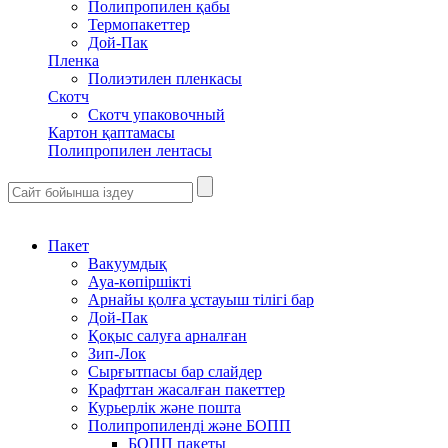
Полипропилен қабы
Термопакеттер
Дой-Пак
Пленка
Полиэтилен пленкасы
Скотч
Скотч упаковочный
Картон қаптамасы
Полипропилен лентасы
Пакет
Вакуумдық
Ауа-көпіршікті
Арнайы қолға ұстауыш тілігі бар
Дой-Пак
Қоқыс салуға арналған
Зип-Лок
Сырғытпасы бар слайдер
Крафттан жасалған пакеттер
Курьерлік және пошта
Полипропиленді және БОПП
БОПП пакеты