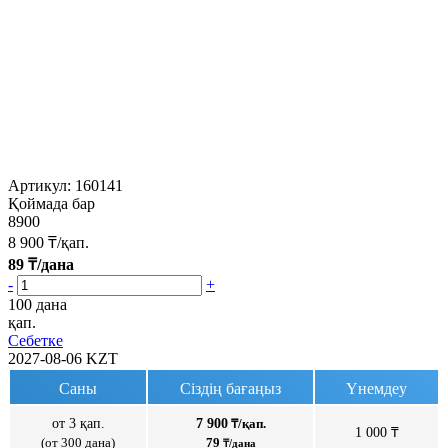
Артикул:
160141
Қоймада бар
8900
8 900
₸/қап.
89
₸/дана
-
+
100 дана
қап.
Себетке
2027-08-06
KZT
Саны
Сіздің бағаңыз
Үнемдеу
от 3 қап.
7 900
₸/қап.
1 000 ₸
(от 300 дана)
79
₸/дана