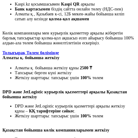
Kaspi.kz қосымшасымен
Kaspi QR
арқылы
Банк картасымен
біздің сайтта онлайн төлеу (НДС-пен)
Алматы қ., Қазыбаев к-сі, 12Б мекен-жайы бойынша келіп
сатып алу кезінде
қолма-қол ақшамен
Көлік компаниялары мен курьерлік қызметтер арқылы жіберетін
барлық тапсырыстар қолма-қол ақшасыз есеп айырысу бойынша 100%
алдын-ала төлем бойынша жөнелтілетінін ескеріңіз.
Толығырақ Төлем бөлімінде
Алматы қ. бойынша жеткізу
Алматы қ. бойынша жеткізу құны
2500 ₸
Тапсырыс берген күні жеткізу
Жеткізу шарттары: тапсырыс үшін
100%
төлем
DPD және JetLogistic курьерлік қызметтері арқылы Қазақстан
бойынша жеткізу
DPD және JetLogistic курьерлік қызметтері арқылы жеткізу
құны –
КҚ тарифтеріне сәйкес
.
Жеткізу шарттары: тапсырыс үшін
100%
төлем
Қазақстан бойынша көлік компанияларымен жеткізу