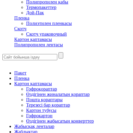
Полипропилен қабы
Термопакеттер
Дой-Пак
Пленка
Полиэтилен пленкасы
Скотч
Скотч упаковочный
Картон қаптамасы
Полипропилен лентасы
Пакет
Пленка
Картон қаптамасы
Гофроқораптар
Өздігінен жиналатын қораптар
Пошта қораптары
Терезесі бар қораптар
Картон тубусы
Гофрокартон
Өздігінен жабысатын конверттер
Жабысқақ ленталар
Жабдықтар