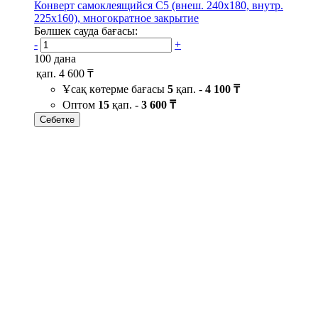
Конверт самоклеящийся С5 (внеш. 240х180, внутр.
225х160), многократное закрытие
Бөлшек сауда бағасы:
-
+
100 дана
қап.
4 600 ₸
Ұсақ көтерме бағасы
5
қап. -
4 100 ₸
Оптом
15
қап. -
3 600 ₸
Себетке