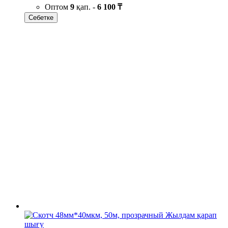
Оптом
9
қап. -
6 100 ₸
Себетке
Жылдам қарап
шығу