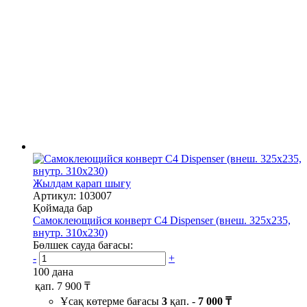
Жылдам қарап шығу
Артикул: 103007
Қоймада бар
Самоклеющийся конверт С4 Dispenser (внеш. 325х235,
внутр. 310х230)
Бөлшек сауда бағасы:
-
+
100 дана
қап.
7 900 ₸
Ұсақ көтерме бағасы
3
қап. -
7 000 ₸