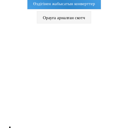
Өздігінен жабысатын конверттер
Орауға арналған скотч