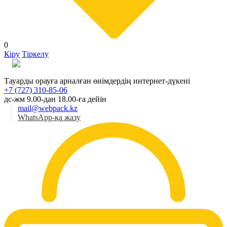
0
Кіру
Тіркелу
Қаз
Тауарды орауға арналған өнімдердің интернет-дүкені
+7 (727) 310-85-06
дс-жм 9.00-дан 18.00-ға дейін
mail@webpack.kz
WhatsApp-қа жазу