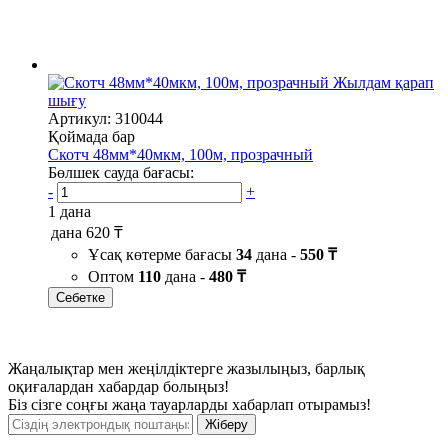
Жылдам қарап
шығу
Артикул: 310044
Қоймада бар
Скотч 48мм*40мкм, 100м, прозрачный
Бөлшек сауда бағасы:
-
+
1 дана
дана
620 ₸
Ұсақ көтерме бағасы
34
дана -
550 ₸
Оптом
110
дана -
480 ₸
Себетке
Жаңалықтар мен жеңілдіктерге жазылыңыз, барлық
оқиғалардан хабардар болыңыз!
Біз сізге соңғы жаңа тауарларды хабарлап отырамыз!