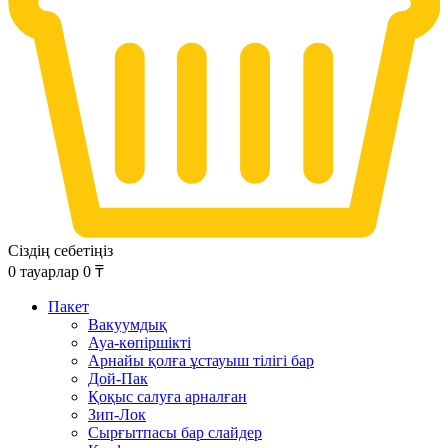
Сіздің себетіңіз
0
тауарлар
0
₸
Пакет
Вакуумдық
Ауа-көпіршікті
Арнайы қолға ұстауыш тілігі бар
Дой-Пак
Қоқыс салуға арналған
Зип-Лок
Сырғытпасы бар слайдер