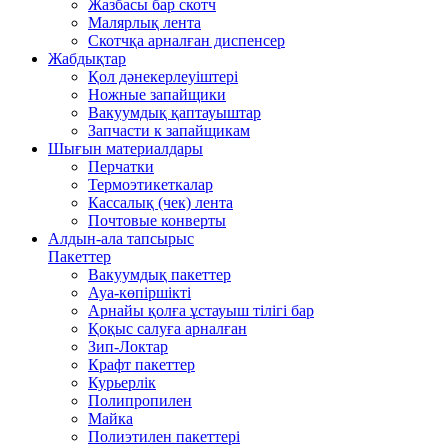
Жазбасы бар скотч
Малярлық лента
Скотчқа арналған диспенсер
Жабдықтар
Қол дәнекерлеуіштері
Ножные запайщики
Вакуумдық қаптауыштар
Запчасти к запайщикам
Шығын материалдары
Перчатки
Термоэтикеткалар
Кассалық (чек) лента
Почтовые конверты
Алдын-ала тапсырыс
Пакеттер
Вакуумдық пакеттер
Ауа-көпіршікті
Арнайы қолға ұстауыш тілігі бар
Қоқыс салуға арналған
Зип-Локтар
Крафт пакеттер
Курьерлік
Полипропилен
Майка
Полиэтилен пакеттері