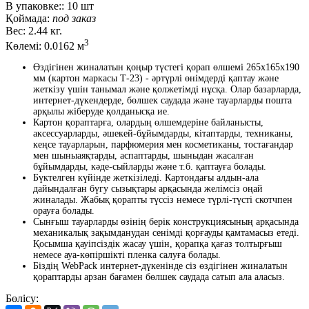
В упаковке::
10 шт
Қоймада:
под заказ
Вес:
2.44 кг.
3
Көлемі:
0.0162 м
Өздігінен жиналатын қоңыр түстегі қорап өлшемі 265x165x190
мм (картон маркасы Т-23) - әртүрлі өнімдерді қаптау және
жеткізу үшін танымал және қолжетімді нұсқа. Олар базарларда,
интернет-дүкендерде, бөлшек саудада және тауарларды пошта
арқылы жіберуде қолданысқа ие.
Картон қораптарға, олардың өлшемдеріне байланысты,
аксессуарларды, әшекей-бұйымдарды, кітаптарды, техниканы,
кеңсе тауарларын, парфюмерия мен косметиканы, тостағандар
мен шыныаяқтарды, аспаптарды, шыныдан жасалған
бұйымдарды, кәде-сыйларды және т.б. қаптауға болады.
Бүктелген күйінде жеткізіледі. Картондағы алдын-ала
дайындалған бүгу сызықтары арқасында желімсіз оңай
жиналады. Жабық қорапты түссіз немесе түрлі-түсті скотчпен
орауға болады.
Сынғыш тауарларды өзінің берік конструкциясының арқасында
механикалық зақымданудан сенімді қорғауды қамтамасыз етеді.
Қосымша қауіпсіздік жасау үшін, қорапқа қағаз толтырғыш
немесе ауа-көпіршікті пленка салуға болады.
Біздің WebPack интернет-дүкенінде сіз өздігінен жиналатын
қораптарды арзан бағамен бөлшек саудада сатып ала аласыз.
Бөлісу: