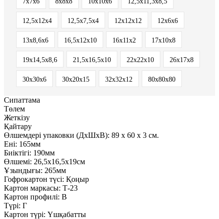
7х7х6
8х8х8
10х10х6
12,5x11,3x8,5
12,5x12x4
12,5x7,5x4
12х12х12
12х6х6
13x8,6x6
16,5x12x10
16x11x2
17х10х8
19х14,5х8,6
21,5x16,5x10
22x22x10
26х17х8
30x30x6
30х20х15
32х32х12
80х80х80
Сипаттама
Төлем
Жеткізу
Қайтару
Өлшемдері упаковки (ДxШxВ):
89
x
60
x
3 см.
Ені:
165мм
Биіктігі:
190мм
Өлшемі:
26,5х16,5х19см
Ұзындығы:
265мм
Гофрокартон түсі:
Қоңыр
Картон маркасы:
Т-23
Картон профилі:
В
Түрі:
Г
Картон түрі:
Үшқабатты