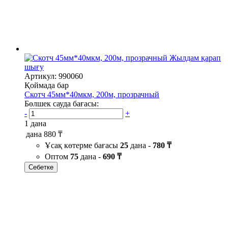
Жылдам қарап
шығу
Артикул: 990060
Қоймада бар
Скотч 45мм*40мкм, 200м, прозрачный
Бөлшек сауда бағасы:
-
+
1 дана
дана
880 ₸
Ұсақ көтерме бағасы
25
дана -
780 ₸
Оптом
75
дана -
690 ₸
Себетке