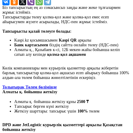
Біз тапсырыстың ең аз сомасынсыз заңды және жеке тұлғалармен
жұмыс істейміз.
Тапсырыстарды төлеу қолма-қол және қолма-қол емес есеп
айырысумен жүзеге асырылады, НДС-пен жұмыс істейміз.
Тапсырысты қалай төлеуге болады:
Kaspi.kz қосымшасымен
Kaspi QR
арқылы
Банк картасымен
біздің сайтта онлайн төлеу (НДС-пен)
Алматы қ., Қазыбаев к-сі, 12Б мекен-жайы бойынша келіп
сатып алу кезінде
қолма-қол ақшамен
Көлік компаниялары мен курьерлік қызметтер арқылы жіберетін
барлық тапсырыстар қолма-қол ақшасыз есеп айырысу бойынша 100%
алдын-ала төлем бойынша жөнелтілетінін ескеріңіз.
Толығырақ Төлем бөлімінде
Алматы қ. бойынша жеткізу
Алматы қ. бойынша жеткізу құны
2500 ₸
Тапсырыс берген күні жеткізу
Жеткізу шарттары: тапсырыс үшін
100%
төлем
DPD және JetLogistic курьерлік қызметтері арқылы Қазақстан
бойынша жеткізу