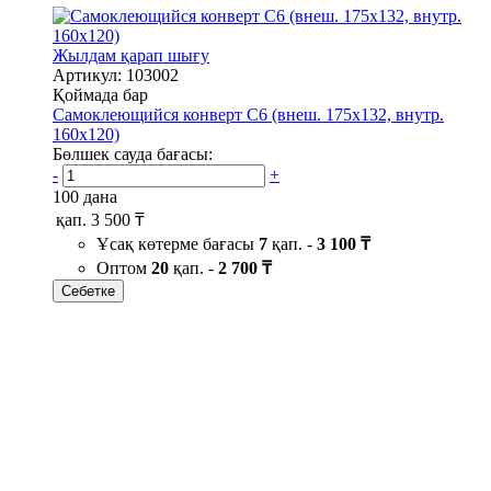
Жылдам қарап шығу
Артикул: 103002
Қоймада бар
Самоклеющийся конверт С6 (внеш. 175х132, внутр.
160х120)
Бөлшек сауда бағасы:
-
+
100 дана
қап.
3 500 ₸
Ұсақ көтерме бағасы
7
қап. -
3 100 ₸
Оптом
20
қап. -
2 700 ₸
Себетке