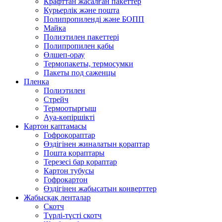
Крафттан жасалған пакеттер
Курьерлік және пошта
Полипропиленді және БОПП
Майка
Полиэтилен пакеттері
Полипропилен қабы
Өлшеп-орау
Термопакеты, термосумки
Пакеты под саженцы
Пленка
Полиэтилен
Стрейч
Термоотырғыш
Ауа-көпіршікті
Картон қаптамасы
Гофроқораптар
Өздігінен жиналатын қораптар
Пошта қораптары
Терезесі бар қораптар
Картон тубусы
Гофрокартон
Өздігінен жабысатын конверттер
Жабысқақ ленталар
Скотч
Түрлі-түсті скотч