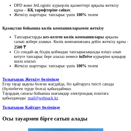
DPD және JetLogistic курьерлік қызметтері арқылы жеткізу
құны –
КҚ тарифтеріне сәйкес
.
Жеткізу шарттары: тапсырыс үшін
100%
төлем
Қазақстан бойынша көлік компанияларымен жеткізу
Тапсырыстарды
кез-келген көлік компаниялары
арқылы
салып жібере аламыз. Көлік компаниясына дейін жеткізу құны -
2500 ₸
Сіз сондай-ақ біздің қоймадан тапсырысыңызды өзіңіз алып
кетуге тапсырыс бере аласыз немесе
inDrive
курьеріне қоңырау
шала аласыз.
Жеткізу шарттары: тапсырыс үшін
100%
төлем
Толығырақ Жеткізу бөлімінде
Егер тауар ақаулы болған жағдайда, біз қайтаруға тиісті сапада
(бүлінбеген түрде болса) қабылдаймыз.
Тауардың сапасы бойынша шағымдар электрондық поштаға
қабылданады:
mail@webpack.kz
Толығырақ Қайтару бөлімінде
Осы тауармен бірге сатып алады