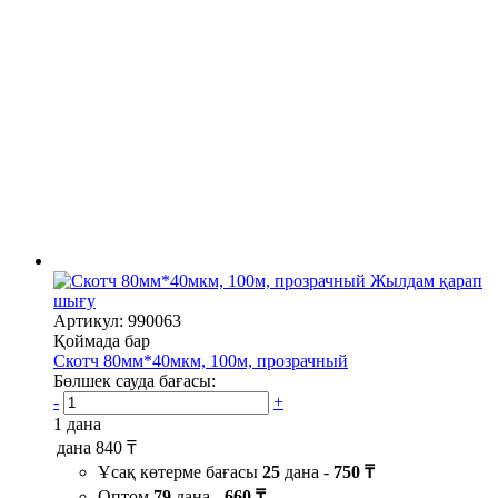
Жылдам қарап
шығу
Артикул: 990063
Қоймада бар
Скотч 80мм*40мкм, 100м, прозрачный
Бөлшек сауда бағасы:
-
+
1 дана
дана
840 ₸
Ұсақ көтерме бағасы
25
дана -
750 ₸
Оптом
79
дана -
660 ₸