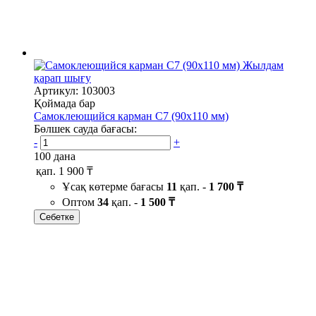
Жылдам
қарап шығу
Артикул: 103003
Қоймада бар
Самоклеющийся карман C7 (90х110 мм)
Бөлшек сауда бағасы:
-
+
100 дана
қап.
1 900 ₸
Ұсақ көтерме бағасы
11
қап. -
1 700 ₸
Оптом
34
қап. -
1 500 ₸
Себетке