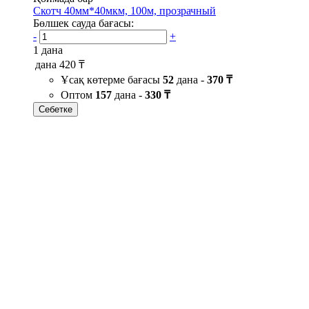
Скотч 40мм*40мкм, 100м, прозрачный
Бөлшек сауда бағасы:
-
+
1 дана
дана
420 ₸
Ұсақ көтерме бағасы
52
дана -
370 ₸
Оптом
157
дана -
330 ₸
Себетке