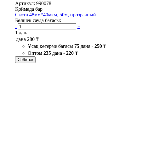
Артикул: 990078
Қоймада бар
Скотч 48мм*40мкм, 50м, прозрачный
Бөлшек сауда бағасы:
-
+
1 дана
дана
280 ₸
Ұсақ көтерме бағасы
75
дана -
250 ₸
Оптом
235
дана -
220 ₸
Себетке