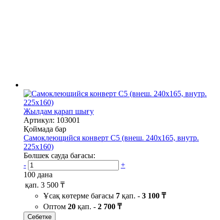
Жылдам қарап шығу
Артикул: 103001
Қоймада бар
Самоклеющийся конверт С5 (внеш. 240х165, внутр.
225х160)
Бөлшек сауда бағасы:
-
+
100 дана
қап.
3 500 ₸
Ұсақ көтерме бағасы
7
қап. -
3 100 ₸
Оптом
20
қап. -
2 700 ₸
Себетке