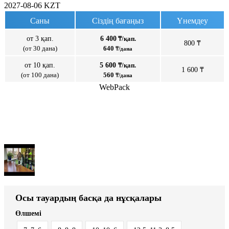
2027-08-06
KZT
Саны
Сіздің бағаңыз
Үнемдеу
от 3 қап.
6 400
₸/қап.
800 ₸
(от 30 дана)
640
₸/дана
от 10 қап.
5 600
₸/қап.
1 600 ₸
(от 100 дана)
560
₸/дана
WebPack
Осы тауардың басқа да нұсқалары
Өлшемі