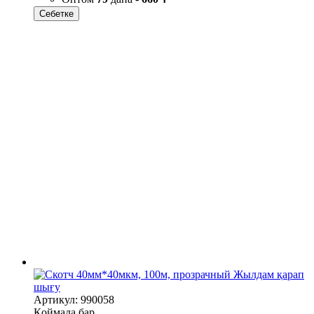
Себетке
Жылдам қарап
шығу
Артикул: 990058
Қоймада бар