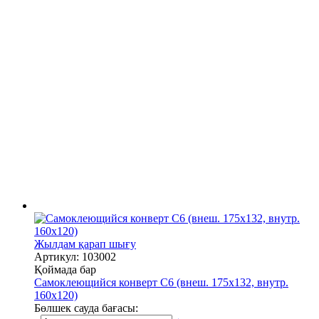
Жылдам қарап шығу
Артикул: 103002
Қоймада бар
Самоклеющийся конверт С6 (внеш. 175х132, внутр.
160х120)
Бөлшек сауда бағасы: