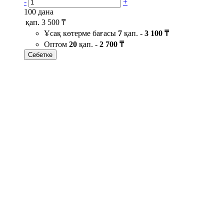
-
+
100 дана
қап.
3 500 ₸
Ұсақ көтерме бағасы
7
қап. -
3 100 ₸
Оптом
20
қап. -
2 700 ₸
Себетке