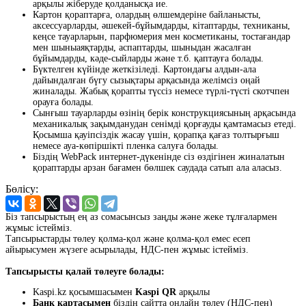
арқылы жіберуде қолданысқа ие.
Картон қораптарға, олардың өлшемдеріне байланысты,
аксессуарларды, әшекей-бұйымдарды, кітаптарды, техниканы,
кеңсе тауарларын, парфюмерия мен косметиканы, тостағандар
мен шыныаяқтарды, аспаптарды, шыныдан жасалған
бұйымдарды, кәде-сыйларды және т.б. қаптауға болады.
Бүктелген күйінде жеткізіледі. Картондағы алдын-ала
дайындалған бүгу сызықтары арқасында желімсіз оңай
жиналады. Жабық қорапты түссіз немесе түрлі-түсті скотчпен
орауға болады.
Сынғыш тауарларды өзінің берік конструкциясының арқасында
механикалық зақымданудан сенімді қорғауды қамтамасыз етеді.
Қосымша қауіпсіздік жасау үшін, қорапқа қағаз толтырғыш
немесе ауа-көпіршікті пленка салуға болады.
Біздің WebPack интернет-дүкенінде сіз өздігінен жиналатын
қораптарды арзан бағамен бөлшек саудада сатып ала аласыз.
Бөлісу:
Біз тапсырыстың ең аз сомасынсыз заңды және жеке тұлғалармен
жұмыс істейміз.
Тапсырыстарды төлеу қолма-қол және қолма-қол емес есеп
айырысумен жүзеге асырылады, НДС-пен жұмыс істейміз.
Тапсырысты қалай төлеуге болады:
Kaspi.kz қосымшасымен
Kaspi QR
арқылы
Банк картасымен
біздің сайтта онлайн төлеу (НДС-пен)