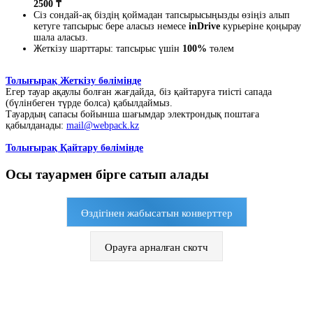
2500 ₸
Сіз сондай-ақ біздің қоймадан тапсырысыңызды өзіңіз алып
кетуге тапсырыс бере аласыз немесе
inDrive
курьеріне қоңырау
шала аласыз.
Жеткізу шарттары: тапсырыс үшін
100%
төлем
Толығырақ Жеткізу бөлімінде
Егер тауар ақаулы болған жағдайда, біз қайтаруға тиісті сапада
(бүлінбеген түрде болса) қабылдаймыз.
Тауардың сапасы бойынша шағымдар электрондық поштаға
қабылданады:
mail@webpack.kz
Толығырақ Қайтару бөлімінде
Осы тауармен бірге сатып алады
Өздігінен жабысатын конверттер
Орауға арналған скотч