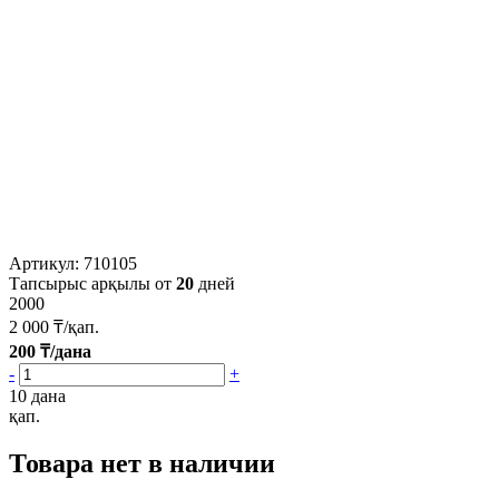
Артикул:
710105
Тапсырыс арқылы от
20
дней
2000
2 000
₸/қап.
200
₸/дана
-
+
10 дана
қап.
Товара нет в наличии