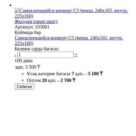
Жылдам қарап шығу
Артикул: 103001
Қоймада бар
Самоклеющийся конверт С5 (внеш. 240х165, внутр.
225х160)
Бөлшек сауда бағасы:
-
+
100 дана
қап.
3 500 ₸
Ұсақ көтерме бағасы
7
қап. -
3 100 ₸
Оптом
20
қап. -
2 700 ₸
Себетке