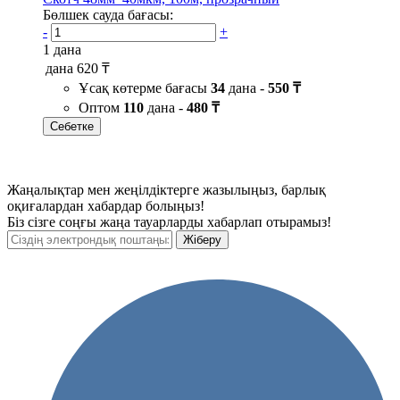
Бөлшек сауда бағасы:
-
+
1 дана
дана
620 ₸
Ұсақ көтерме бағасы
34
дана -
550 ₸
Оптом
110
дана -
480 ₸
Себетке
Жаңалықтар мен жеңілдіктерге жазылыңыз, барлық
оқиғалардан хабардар болыңыз!
Біз сізге соңғы жаңа тауарларды хабарлап отырамыз!