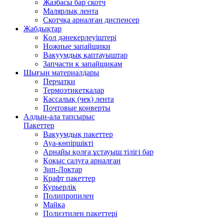
Жазбасы бар скотч
Малярлық лента
Скотчқа арналған диспенсер
Жабдықтар
Қол дәнекерлеуіштері
Ножные запайщики
Вакуумдық қаптауыштар
Запчасти к запайщикам
Шығын материалдары
Перчатки
Термоэтикеткалар
Кассалық (чек) лента
Почтовые конверты
Алдын-ала тапсырыс
Пакеттер
Вакуумдық пакеттер
Ауа-көпіршікті
Арнайы қолға ұстауыш тілігі бар
Қоқыс салуға арналған
Зип-Локтар
Крафт пакеттер
Курьерлік
Полипропилен
Майка
Полиэтилен пакеттері