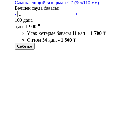
Самоклеющийся карман C7 (90х110 мм)
Бөлшек сауда бағасы:
-
+
100 дана
қап.
1 900 ₸
Ұсақ көтерме бағасы
11
қап. -
1 700 ₸
Оптом
34
қап. -
1 500 ₸
Себетке