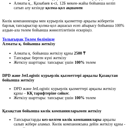
Алматы қ., Қазыбаев к-сі, 12Б мекен-жайы бойынша келіп
сатып алу кезінде
қолма-қол ақшамен
Көлік компаниялары мен курьерлік қызметтер арқылы жіберетін
барлық тапсырыстар қолма-қол ақшасыз есеп айырысу бойынша 100%
алдын-ала төлем бойынша жөнелтілетінін ескеріңіз.
Толығырақ Төлем бөлімінде
Алматы қ. бойынша жеткізу
Алматы қ. бойынша жеткізу құны
2500 ₸
Тапсырыс берген күні жеткізу
Жеткізу шарттары: тапсырыс үшін
100%
төлем
DPD және JetLogistic курьерлік қызметтері арқылы Қазақстан
бойынша жеткізу
DPD және JetLogistic курьерлік қызметтері арқылы жеткізу
құны –
КҚ тарифтеріне сәйкес
.
Жеткізу шарттары: тапсырыс үшін
100%
төлем
Қазақстан бойынша көлік компанияларымен жеткізу
Тапсырыстарды
кез-келген көлік компаниялары
арқылы
салып жібере аламыз. Көлік компаниясына дейін жеткізу құны -