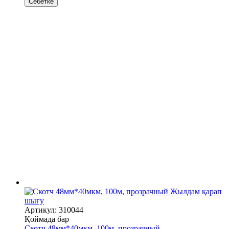
Себетке
Жылдам қарап
шығу
Артикул: 310044
Қоймада бар
Скотч 48мм*40мкм, 100м, прозрачный