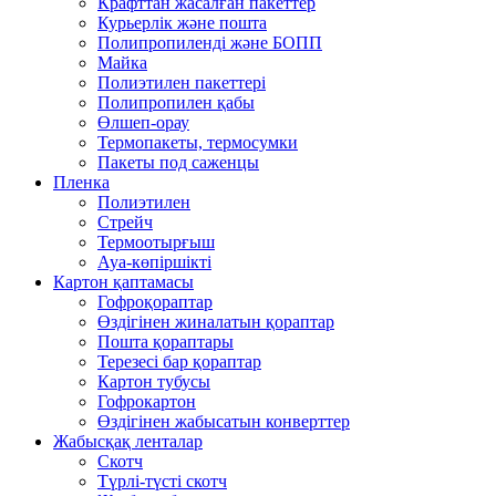
Крафттан жасалған пакеттер
Курьерлік және пошта
Полипропиленді және БОПП
Майка
Полиэтилен пакеттері
Полипропилен қабы
Өлшеп-орау
Термопакеты, термосумки
Пакеты под саженцы
Пленка
Полиэтилен
Стрейч
Термоотырғыш
Ауа-көпіршікті
Картон қаптамасы
Гофроқораптар
Өздігінен жиналатын қораптар
Пошта қораптары
Терезесі бар қораптар
Картон тубусы
Гофрокартон
Өздігінен жабысатын конверттер
Жабысқақ ленталар
Скотч
Түрлі-түсті скотч