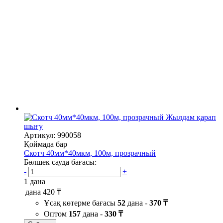
Жылдам қарап
шығу
Артикул: 990058
Қоймада бар
Скотч 40мм*40мкм, 100м, прозрачный
Бөлшек сауда бағасы:
-
+
1 дана
дана
420 ₸
Ұсақ көтерме бағасы
52
дана -
370 ₸
Оптом
157
дана -
330 ₸