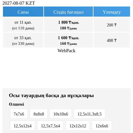
2027-08-07
KZT
Саны
Сіздің бағаңыз
Үнемдеу
от 11 қап.
1 800
₸/қап.
200 ₸
(от 110 дана)
180
₸/дана
от 33 қап.
1 600
₸/қап.
400 ₸
(от 330 дана)
160
₸/дана
WebPack
Осы тауардың басқа да нұсқалары
Өлшемі
7х7х6
8х8х8
10х10х6
12,5x11,3x8,5
12,5x12x4
12,5x7,5x4
12х12х12
12х6х6