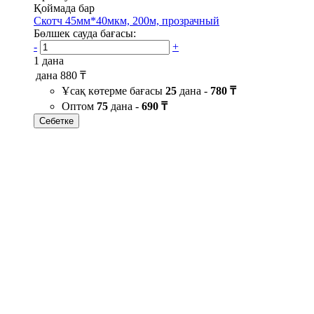
Қоймада бар
Скотч 45мм*40мкм, 200м, прозрачный
Бөлшек сауда бағасы:
-
+
1 дана
дана
880 ₸
Ұсақ көтерме бағасы
25
дана -
780 ₸
Оптом
75
дана -
690 ₸
Себетке