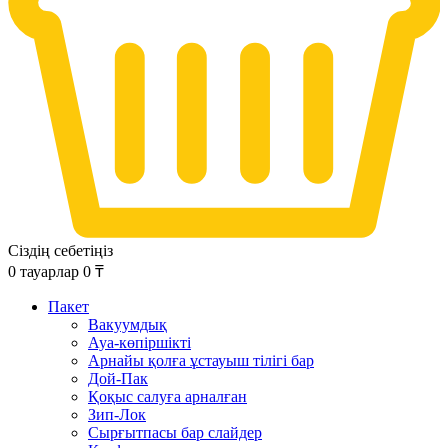
Сіздің себетіңіз
0
тауарлар
0
₸
Пакет
Вакуумдық
Ауа-көпіршікті
Арнайы қолға ұстауыш тілігі бар
Дой-Пак
Қоқыс салуға арналған
Зип-Лок
Сырғытпасы бар слайдер