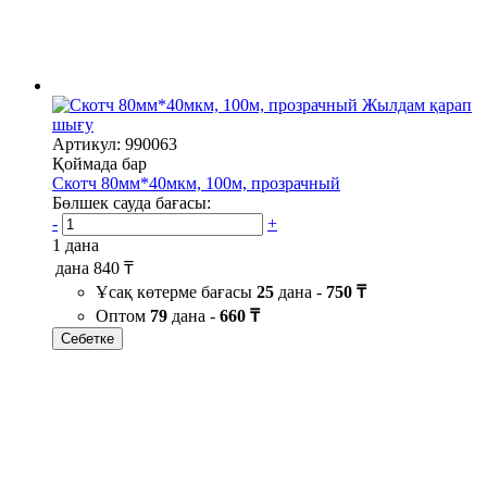
Жылдам қарап
шығу
Артикул: 990063
Қоймада бар
Скотч 80мм*40мкм, 100м, прозрачный
Бөлшек сауда бағасы:
-
+
1 дана
дана
840 ₸
Ұсақ көтерме бағасы
25
дана -
750 ₸
Оптом
79
дана -
660 ₸
Себетке