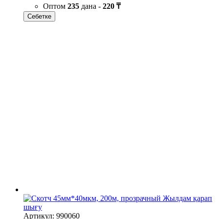
Оптом
235
дана -
220 ₸
Себетке
Жылдам қарап
шығу
Артикул: 990060