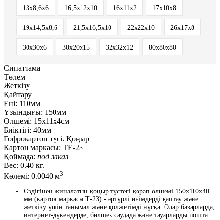
13x8,6x6
16,5x12x10
16x11x2
17х10х8
19х14,5х8,6
21,5x16,5x10
22x22x10
26х17х8
30x30x6
30х20х15
32х32х12
80х80х80
Сипаттама
Төлем
Жеткізу
Қайтару
Ені:
110мм
Ұзындығы:
150мм
Өлшемі:
15х11х4см
Биіктігі:
40мм
Гофрокартон түсі:
Қоңыр
Картон маркасы:
ТЕ-23
Қоймада:
под заказ
Вес:
0.40 кг.
3
Көлемі:
0.0040 м
Өздігінен жиналатын қоңыр түстегі қорап өлшемі 150x110x40
мм (картон маркасы Т-23) - әртүрлі өнімдерді қаптау және
жеткізу үшін танымал және қолжетімді нұсқа. Олар базарларда,
интернет-дүкендерде, бөлшек саудада және тауарларды пошта