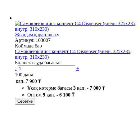
Жылдам қарап шығу
Артикул: 103007
Қоймада бар
Самоклеющийся конверт С4 Dispenser (внеш. 325х235,
внутр. 310х230)
Бөлшек сауда бағасы:
-
+
100 дана
қап.
7 900 ₸
Ұсақ көтерме бағасы
3
қап. -
7 000 ₸
Оптом
9
қап. -
6 100 ₸
Себетке