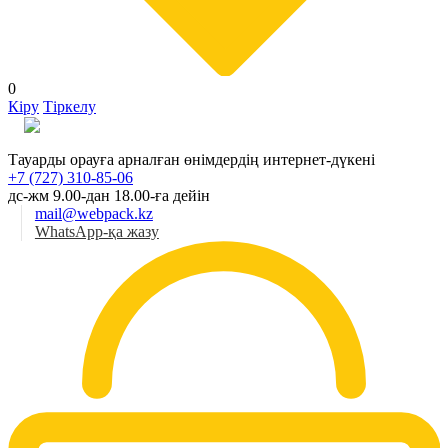
0
Кіру
Тіркелу
Қаз
Тауарды орауға арналған өнімдердің интернет-дүкені
+7 (727) 310-85-06
дс-жм 9.00-дан 18.00-ға дейін
mail@webpack.kz
WhatsApp-қа жазу