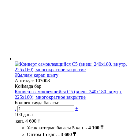
Жылдам қарап шығу
Артикул: 103008
Қоймада бар
Конверт самоклеящийся С5 (внеш. 240х180, внутр.
225х160), многократное закрытие
Бөлшек сауда бағасы:
-
+
100 дана
қап.
4 600 ₸
Ұсақ көтерме бағасы
5
қап. -
4 100 ₸
Оптом
15
қап. -
3 600 ₸