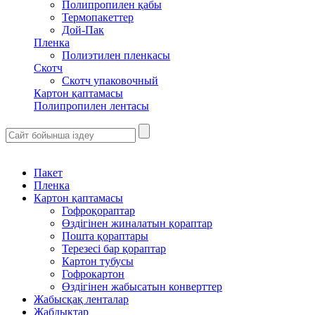
Полипропилен қабы
Термопакеттер
Дой-Пак
Пленка
Полиэтилен пленкасы
Скотч
Скотч упаковочный
Картон қаптамасы
Полипропилен лентасы
Пакет
Пленка
Картон қаптамасы
Гофроқораптар
Өздігінен жиналатын қораптар
Пошта қораптары
Терезесі бар қораптар
Картон тубусы
Гофрокартон
Өздігінен жабысатын конверттер
Жабысқақ ленталар
Жабдықтар