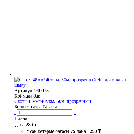
Жылдам қарап
шығу
Артикул: 990078
Қоймада бар
Скотч 48мм*40мкм, 50м, прозрачный
Бөлшек сауда бағасы:
-
+
1 дана
дана
280 ₸
Ұсақ көтерме бағасы
75
дана -
250 ₸