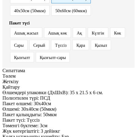
40x50см (50мкм)
50x60см (60мкм)
Пакет түсі
Ашық жасыл
Ашық көк
Ақ
Күлгін
Көк
Сары
Серый
Түссіз
Қара
Қызыл
Қызғылт
Қызғылт-сары
Сипаттама
Төлем
Жеткізу
Қайтару
Өлшемдері упаковки (ДxШxВ):
35
x
21.5
x
6 см.
Полиэтилен түрі:
ПСД
Пакет өлшемі:
30x40см
Өлшемі:
30x40см (50мкм)
Пакет қалыңдығы:
50мкм
Пакет түсі:
Түссіз
Төменгі бүктеме:
3см
Жүк көтергіштігі:
3 дейінкг
Қолға ұстауышты күшейту:
Бар