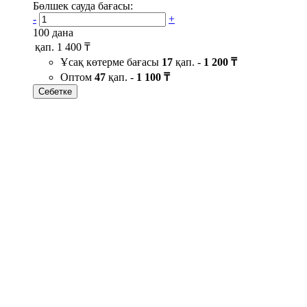
Бөлшек сауда бағасы:
-
+
100 дана
қап.
1 400 ₸
Ұсақ көтерме бағасы
17
қап. -
1 200 ₸
Оптом
47
қап. -
1 100 ₸
Себетке