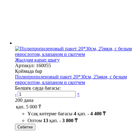
Жылдам қарап шығу
Артикул: 160055
Қоймада бар
Полипропиленовый пакет 20*30см, 25мкм, с белым
еврослотом, клапаном и скотчем
Бөлшек сауда бағасы:
-
+
200 дана
қап.
5 000 ₸
Ұсақ көтерме бағасы
4
қап. -
4 400 ₸
Оптом
13
қап. -
3 800 ₸
Себетке