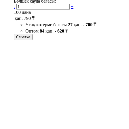
Бөлшек сауда бағасы:
-
+
100 дана
қап.
790 ₸
Ұсақ көтерме бағасы
27
қап. -
700 ₸
Оптом
84
қап. -
620 ₸
Себетке