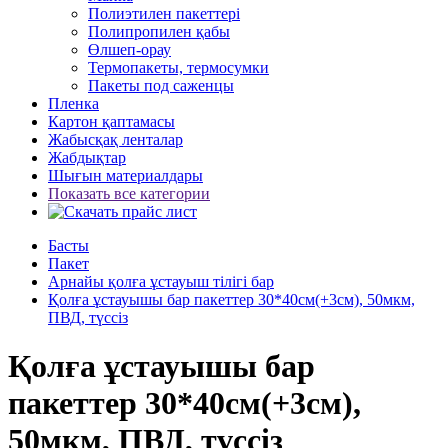
Полиэтилен пакеттері
Полипропилен қабы
Өлшеп-орау
Термопакеты, термосумки
Пакеты под саженцы
Пленка
Картон қаптамасы
Жабысқақ ленталар
Жабдықтар
Шығын материалдары
Показать все категории
Басты
Пакет
Арнайы қолға ұстауыш тілігі бар
Қолға ұстауышы бар пакеттер 30*40см(+3см), 50мкм,
ПВД, түссіз
Қолға ұстауышы бар
пакеттер 30*40см(+3см),
50мкм, ПВД, түссіз