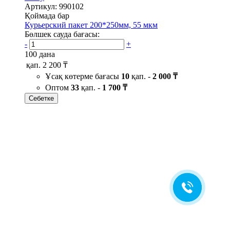
Артикул: 990102
Қоймада бар
Курьерский пакет 200*250мм, 55 мкм
Бөлшек сауда бағасы:
-
+
100 дана
қап.
2 200 ₸
Ұсақ көтерме бағасы
10
қап. -
2 000 ₸
Оптом
33
қап. -
1 700 ₸
Себетке