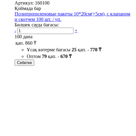
Артикул: 160100
Қоймада бар
Полипропиленовые пакеты 10*20см(+5см), с клапаном
и скотчем 100 шт. / уп.
Бөлшек сауда бағасы:
-
+
100 дана
қап.
860 ₸
Ұсақ көтерме бағасы
25
қап. -
770 ₸
Оптом
79
қап. -
670 ₸
Себетке