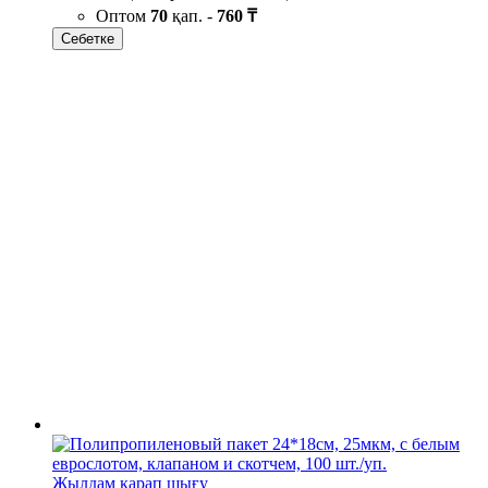
Оптом
70
қап. -
760 ₸
Себетке
Жылдам қарап шығу