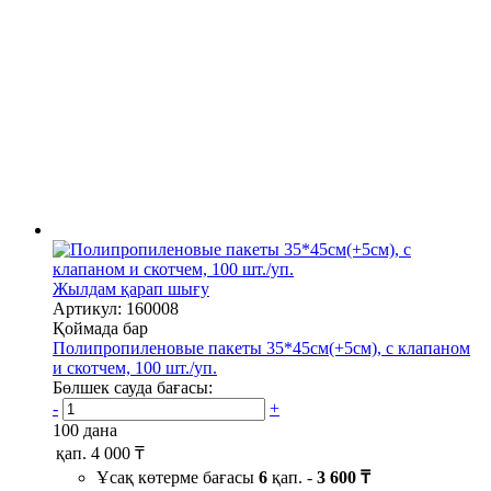
Жылдам қарап шығу
Артикул: 160008
Қоймада бар
Полипропиленовые пакеты 35*45см(+5см), с клапаном
и скотчем, 100 шт./уп.
Бөлшек сауда бағасы:
-
+
100 дана
қап.
4 000 ₸
Ұсақ көтерме бағасы
6
қап. -
3 600 ₸