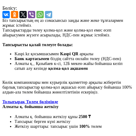
Бөлісу:
Біз тапсырыстың ең аз сомасынсыз заңды және жеке тұлғалармен
жұмыс істейміз.
Тапсырыстарды төлеу қолма-қол және қолма-қол емес есеп
айырысумен жүзеге асырылады, НДС-пен жұмыс істейміз.
Тапсырысты қалай төлеуге болады:
Kaspi.kz қосымшасымен
Kaspi QR
арқылы
Банк картасымен
біздің сайтта онлайн төлеу (НДС-пен)
Алматы қ., Қазыбаев к-сі, 12Б мекен-жайы бойынша келіп
сатып алу кезінде
қолма-қол ақшамен
Көлік компаниялары мен курьерлік қызметтер арқылы жіберетін
барлық тапсырыстар қолма-қол ақшасыз есеп айырысу бойынша 100%
алдын-ала төлем бойынша жөнелтілетінін ескеріңіз.
Толығырақ Төлем бөлімінде
Алматы қ. бойынша жеткізу
Алматы қ. бойынша жеткізу құны
2500 ₸
Тапсырыс берген күні жеткізу
Жеткізу шарттары: тапсырыс үшін
100%
төлем