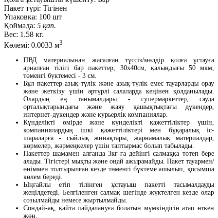
Пакет түрі:
Тігінен
Упаковка:
100 шт
Қоймада:
5 қап.
Вес:
1.58 кг.
3
Көлемі:
0.0033 м
ПВД материалынан жасалған түссіз/мөлдір қолға ұстауға
арналған тілігі бар пакеттер, 30х40см, қалыңдығы 50 мкм,
төменгі бүктемесі - 3 см.
Бұл пакеттер азық-түлік және азық-түлік емес тауарларды орау
және жеткізу үшін әртүрлі салаларда кеңінен қолданылады.
Олардың ең танымалдары - супермаркеттер, сауда
орталықтарындағы және жаяу қашықтықтағы дүкендер,
интернет-дүкендер және курьерлік компаниялар.
Күнделікті өмірде және күнделікті қажеттіліктер үшін,
компаниялардың ішкі қажеттіліктері мен бұқаралық іс-
шараларға - сыйлық жинақтары, жарнамалық материалдар,
көрмелер, жәрмеңкелер үшін таптырмас болып табылады.
Пакеттер шамамен алғанда 3кг-ға дейінгі салмаққа төтеп бере
алады. Тігістері мықты және оңай ажырамайды. Пакет тауармен/
өніммен толтырылған кезде төменгі бүктеме ашылып, қосымша
көлем береді.
Ыңғайлы етіп тілінген ұстауыш пакетті тасымалдауды
жеңілдетеді. Белгіленген салмақ шегінде жүктелген кезде олар
созылмайды немесе жыртылмайды.
Сондай-ақ, қайта пайдалануға болатын мүмкіндігін атап өткен
жөн.