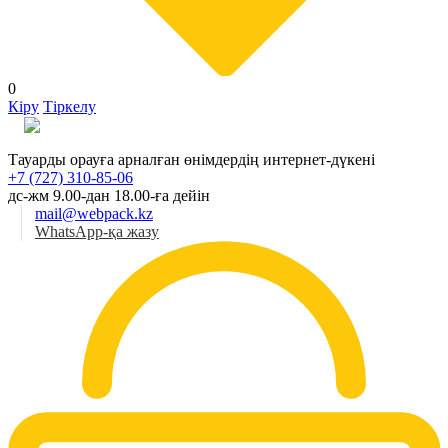
0
Кіру
Тіркелу
Қаз
Тауарды орауға арналған өнімдердің интернет-дүкені
+7 (727) 310-85-06
дс-жм 9.00-дан 18.00-ға дейін
mail@webpack.kz
WhatsApp-қа жазу