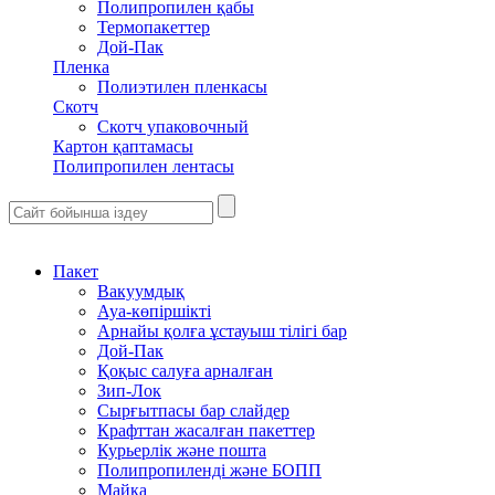
Полипропилен қабы
Термопакеттер
Дой-Пак
Пленка
Полиэтилен пленкасы
Скотч
Скотч упаковочный
Картон қаптамасы
Полипропилен лентасы
Пакет
Вакуумдық
Ауа-көпіршікті
Арнайы қолға ұстауыш тілігі бар
Дой-Пак
Қоқыс салуға арналған
Зип-Лок
Сырғытпасы бар слайдер
Крафттан жасалған пакеттер
Курьерлік және пошта
Полипропиленді және БОПП
Майка