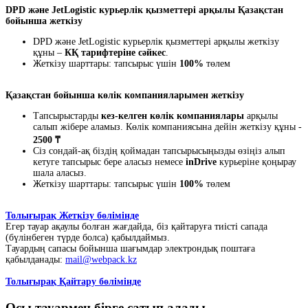
DPD және JetLogistic курьерлік қызметтері арқылы Қазақстан
бойынша жеткізу
DPD және JetLogistic курьерлік қызметтері арқылы жеткізу
құны –
КҚ тарифтеріне сәйкес
.
Жеткізу шарттары: тапсырыс үшін
100%
төлем
Қазақстан бойынша көлік компанияларымен жеткізу
Тапсырыстарды
кез-келген көлік компаниялары
арқылы
салып жібере аламыз. Көлік компаниясына дейін жеткізу құны -
2500 ₸
Сіз сондай-ақ біздің қоймадан тапсырысыңызды өзіңіз алып
кетуге тапсырыс бере аласыз немесе
inDrive
курьеріне қоңырау
шала аласыз.
Жеткізу шарттары: тапсырыс үшін
100%
төлем
Толығырақ Жеткізу бөлімінде
Егер тауар ақаулы болған жағдайда, біз қайтаруға тиісті сапада
(бүлінбеген түрде болса) қабылдаймыз.
Тауардың сапасы бойынша шағымдар электрондық поштаға
қабылданады:
mail@webpack.kz
Толығырақ Қайтару бөлімінде
Осы тауармен бірге сатып алады