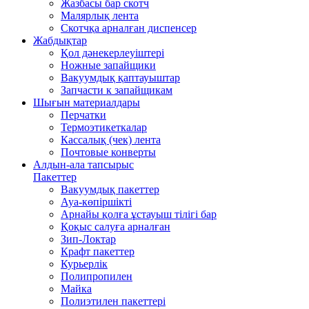
Жазбасы бар скотч
Малярлық лента
Скотчқа арналған диспенсер
Жабдықтар
Қол дәнекерлеуіштері
Ножные запайщики
Вакуумдық қаптауыштар
Запчасти к запайщикам
Шығын материалдары
Перчатки
Термоэтикеткалар
Кассалық (чек) лента
Почтовые конверты
Алдын-ала тапсырыс
Пакеттер
Вакуумдық пакеттер
Ауа-көпіршікті
Арнайы қолға ұстауыш тілігі бар
Қоқыс салуға арналған
Зип-Локтар
Крафт пакеттер
Курьерлік
Полипропилен
Майка
Полиэтилен пакеттері