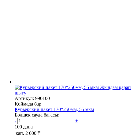
Жылдам қарап
шығу
Артикул: 990100
Қоймада бар
Курьерский пакет 170*250мм, 55 мкм
Бөлшек сауда бағасы:
-
+
100 дана
қап.
2 000 ₸