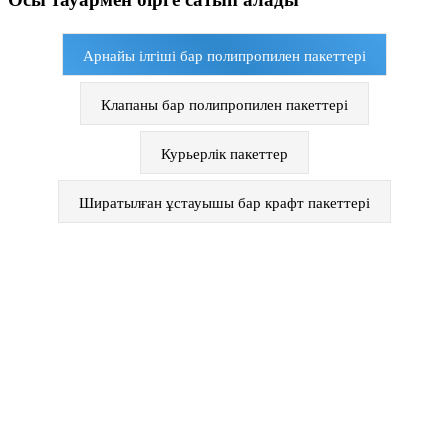
Арнайы ілгіші бар полипропилен пакеттері
Клапаны бар полипропилен пакеттері
Курьерлік пакеттер
Ширатылған ұстауышы бар крафт пакеттері