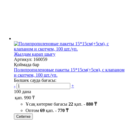
Жылдам қарап шығу
Артикул: 160059
Қоймада бар
Полипропиленовые пакеты 15*15см(+5см), с клапаном
и скотчем, 100 шт./уп.
Бөлшек сауда бағасы:
-
+
100 дана
қап.
990 ₸
Ұсақ көтерме бағасы
22
қап. -
880 ₸
Оптом
69
қап. -
770 ₸
Себетке