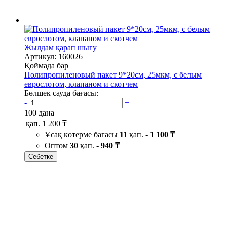
Жылдам қарап шығу
Артикул: 160026
Қоймада бар
Полипропиленовый пакет 9*20см, 25мкм, с белым
еврослотом, клапаном и скотчем
Бөлшек сауда бағасы:
-
+
100 дана
қап.
1 200 ₸
Ұсақ көтерме бағасы
11
қап. -
1 100 ₸
Оптом
30
қап. -
940 ₸
Себетке