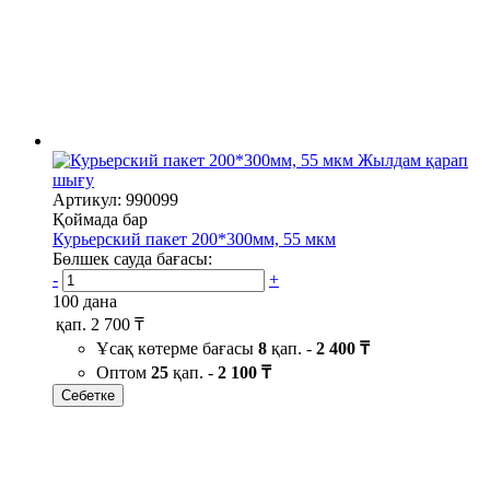
Жылдам қарап
шығу
Артикул: 990099
Қоймада бар
Курьерский пакет 200*300мм, 55 мкм
Бөлшек сауда бағасы:
-
+
100 дана
қап.
2 700 ₸
Ұсақ көтерме бағасы
8
қап. -
2 400 ₸
Оптом
25
қап. -
2 100 ₸
Себетке