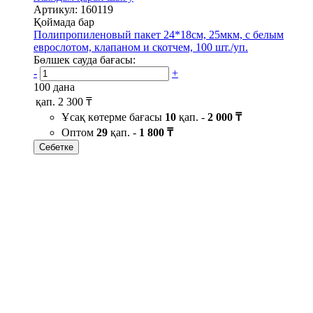
Артикул: 160119
Қоймада бар
Полипропиленовый пакет 24*18см, 25мкм, с белым
еврослотом, клапаном и скотчем, 100 шт./уп.
Бөлшек сауда бағасы:
-
+
100 дана
қап.
2 300 ₸
Ұсақ көтерме бағасы
10
қап. -
2 000 ₸
Оптом
29
қап. -
1 800 ₸
Себетке