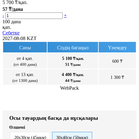
5 700
₸/қап.
57
₸/дана
-
+
100 дана
қап.
Себетке
2027-08-08
KZT
Саны
Сіздің бағаңыз
Үнемдеу
от 4 қап.
5 100
₸/қап.
600 ₸
(от 400 дана)
51
₸/дана
от 13 қап.
4 400
₸/қап.
1 300 ₸
(от 1300 дана)
44
₸/дана
WebPack
Осы тауардың басқа да нұсқалары
Өлшемі
20x30см (45мкм)
30x40см (50мкм)