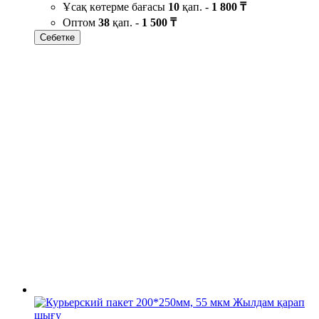
Ұсақ көтерме бағасы
10
қап. -
1 800 ₸
Оптом
38
қап. -
1 500 ₸
Себетке
Жылдам қарап
шығу