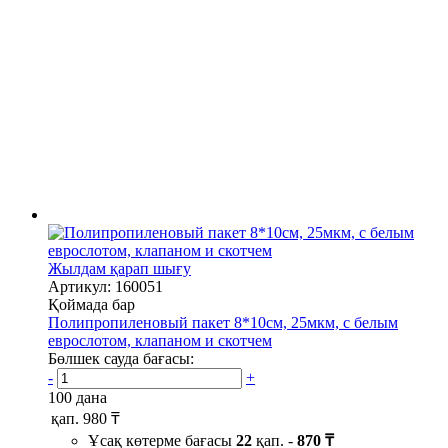
Жылдам қарап шығу
Артикул: 160051
Қоймада бар
Полипропиленовый пакет 8*10см, 25мкм, с белым
еврослотом, клапаном и скотчем
Бөлшек сауда бағасы:
-
+
100 дана
қап.
980 ₸
Ұсақ көтерме бағасы
22
қап. -
870 ₸