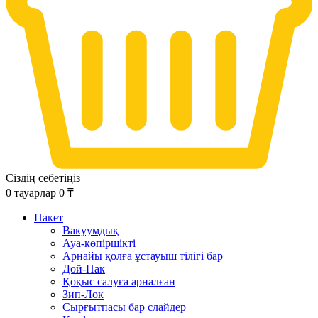
Сіздің себетіңіз
0
тауарлар
0
₸
Пакет
Вакуумдық
Ауа-көпіршікті
Арнайы қолға ұстауыш тілігі бар
Дой-Пак
Қоқыс салуға арналған
Зип-Лок
Сырғытпасы бар слайдер