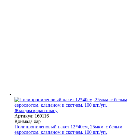
Жылдам қарап шығу
Артикул: 160116
Қоймада бар
Полипропиленовый пакет 12*40см, 25мкм, с белым
еврослотом, клапаном и скотчем, 100 шт./уп.