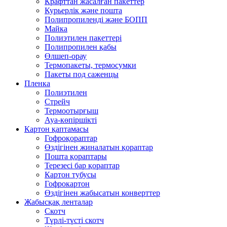
Крафттан жасалған пакеттер
Курьерлік және пошта
Полипропиленді және БОПП
Майка
Полиэтилен пакеттері
Полипропилен қабы
Өлшеп-орау
Термопакеты, термосумки
Пакеты под саженцы
Пленка
Полиэтилен
Стрейч
Термоотырғыш
Ауа-көпіршікті
Картон қаптамасы
Гофроқораптар
Өздігінен жиналатын қораптар
Пошта қораптары
Терезесі бар қораптар
Картон тубусы
Гофрокартон
Өздігінен жабысатын конверттер
Жабысқақ ленталар
Скотч
Түрлі-түсті скотч