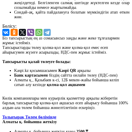
жеңілдетеді. Белгіленген салмақ шегінде жүктелген кезде олар
созылмайды немесе жыртылмайды.
Сондай-ақ, қайта пайдалануға болатын мүмкіндігін атап өткен
жөн.
Бөлісу:
Біз тапсырыстың ең аз сомасынсыз заңды және жеке тұлғалармен
жұмыс істейміз.
Тапсырыстарды төлеу қолма-қол және қолма-қол емес есеп
айырысумен жүзеге асырылады, НДС-пен жұмыс істейміз.
Тапсырысты қалай төлеуге болады:
Kaspi.kz қосымшасымен
Kaspi QR
арқылы
Банк картасымен
біздің сайтта онлайн төлеу (НДС-пен)
Алматы қ., Қазыбаев к-сі, 12Б мекен-жайы бойынша келіп
сатып алу кезінде
қолма-қол ақшамен
Көлік компаниялары мен курьерлік қызметтер арқылы жіберетін
барлық тапсырыстар қолма-қол ақшасыз есеп айырысу бойынша 100%
алдын-ала төлем бойынша жөнелтілетінін ескеріңіз.
Толығырақ Төлем бөлімінде
Алматы қ. бойынша жеткізу
Алматы қ. бойынша жеткізу құны
2500 ₸