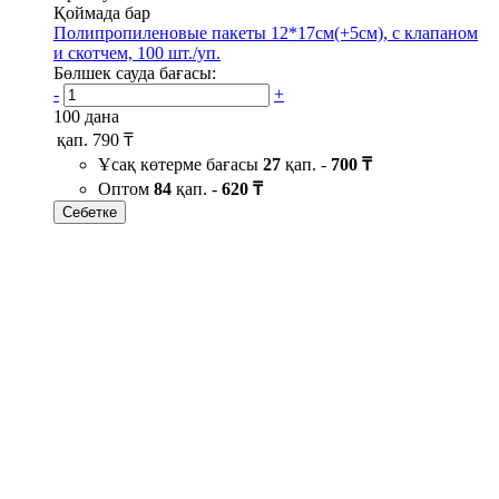
Қоймада бар
Полипропиленовые пакеты 12*17см(+5см), с клапаном
и скотчем, 100 шт./уп.
Бөлшек сауда бағасы:
-
+
100 дана
қап.
790 ₸
Ұсақ көтерме бағасы
27
қап. -
700 ₸
Оптом
84
қап. -
620 ₸
Себетке