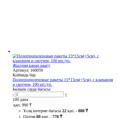
Жылдам қарап шығу
Артикул: 160059
Қоймада бар
Полипропиленовые пакеты 15*15см(+5см), с клапаном
и скотчем, 100 шт./уп.
Бөлшек сауда бағасы:
-
+
100 дана
қап.
990 ₸
Ұсақ көтерме бағасы
22
қап. -
880 ₸
Оптом
69
қап. -
770 ₸