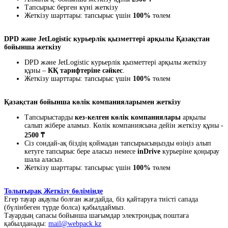
Тапсырыс берген күні жеткізу
Жеткізу шарттары: тапсырыс үшін
100%
төлем
DPD және JetLogistic курьерлік қызметтері арқылы Қазақстан
бойынша жеткізу
DPD және JetLogistic курьерлік қызметтері арқылы жеткізу
құны –
КҚ тарифтеріне сәйкес
.
Жеткізу шарттары: тапсырыс үшін
100%
төлем
Қазақстан бойынша көлік компанияларымен жеткізу
Тапсырыстарды
кез-келген көлік компаниялары
арқылы
салып жібере аламыз. Көлік компаниясына дейін жеткізу құны -
2500 ₸
Сіз сондай-ақ біздің қоймадан тапсырысыңызды өзіңіз алып
кетуге тапсырыс бере аласыз немесе
inDrive
курьеріне қоңырау
шала аласыз.
Жеткізу шарттары: тапсырыс үшін
100%
төлем
Толығырақ Жеткізу бөлімінде
Егер тауар ақаулы болған жағдайда, біз қайтаруға тиісті сапада
(бүлінбеген түрде болса) қабылдаймыз.
Тауардың сапасы бойынша шағымдар электрондық поштаға
қабылданады:
mail@webpack.kz