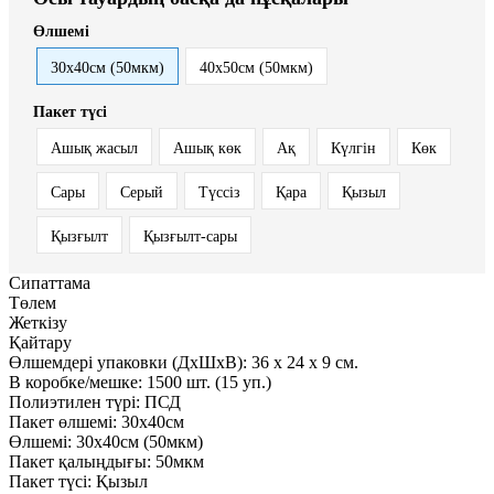
Өлшемі
30x40см (50мкм)
40x50см (50мкм)
Пакет түсі
Ашық жасыл
Ашық көк
Ақ
Күлгін
Көк
Сары
Серый
Түссіз
Қара
Қызыл
Қызғылт
Қызғылт-сары
Сипаттама
Төлем
Жеткізу
Қайтару
Өлшемдері упаковки (ДxШxВ):
36
x
24
x
9 см.
В коробке/мешке:
1500 шт. (15 уп.)
Полиэтилен түрі:
ПСД
Пакет өлшемі:
30x40см
Өлшемі:
30x40см (50мкм)
Пакет қалыңдығы:
50мкм
Пакет түсі:
Қызыл