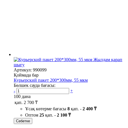
Жылдам қарап
шығу
Артикул: 990099
Қоймада бар
Курьерский пакет 200*300мм, 55 мкм
Бөлшек сауда бағасы:
-
+
100 дана
қап.
2 700 ₸
Ұсақ көтерме бағасы
8
қап. -
2 400 ₸
Оптом
25
қап. -
2 100 ₸
Себетке