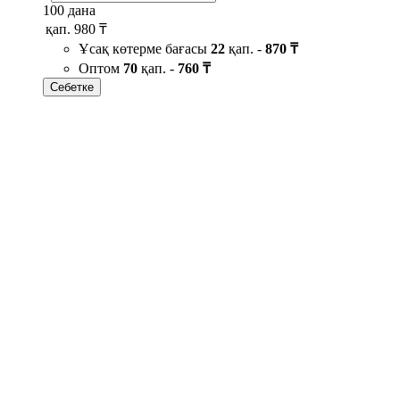
100 дана
қап.
980 ₸
Ұсақ көтерме бағасы
22
қап. -
870 ₸
Оптом
70
қап. -
760 ₸
Себетке