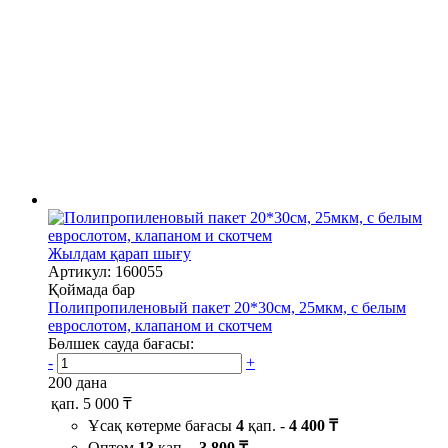
Жылдам қарап шығу
Артикул: 160055
Қоймада бар
Полипропиленовый пакет 20*30см, 25мкм, с белым
еврослотом, клапаном и скотчем
Бөлшек сауда бағасы:
-
+
200 дана
қап.
5 000 ₸
Ұсақ көтерме бағасы
4
қап. -
4 400 ₸
Оптом
13
қап. -
3 800 ₸