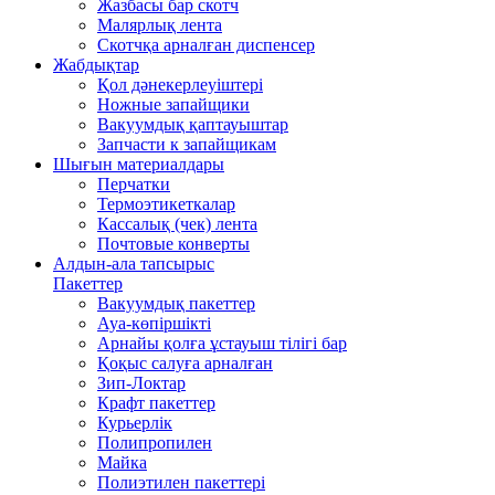
Жазбасы бар скотч
Малярлық лента
Скотчқа арналған диспенсер
Жабдықтар
Қол дәнекерлеуіштері
Ножные запайщики
Вакуумдық қаптауыштар
Запчасти к запайщикам
Шығын материалдары
Перчатки
Термоэтикеткалар
Кассалық (чек) лента
Почтовые конверты
Алдын-ала тапсырыс
Пакеттер
Вакуумдық пакеттер
Ауа-көпіршікті
Арнайы қолға ұстауыш тілігі бар
Қоқыс салуға арналған
Зип-Локтар
Крафт пакеттер
Курьерлік
Полипропилен
Майка
Полиэтилен пакеттері