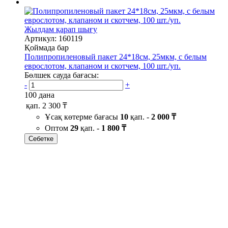
Жылдам қарап шығу
Артикул: 160119
Қоймада бар
Полипропиленовый пакет 24*18см, 25мкм, с белым
еврослотом, клапаном и скотчем, 100 шт./уп.
Бөлшек сауда бағасы:
-
+
100 дана
қап.
2 300 ₸
Ұсақ көтерме бағасы
10
қап. -
2 000 ₸
Оптом
29
қап. -
1 800 ₸
Себетке