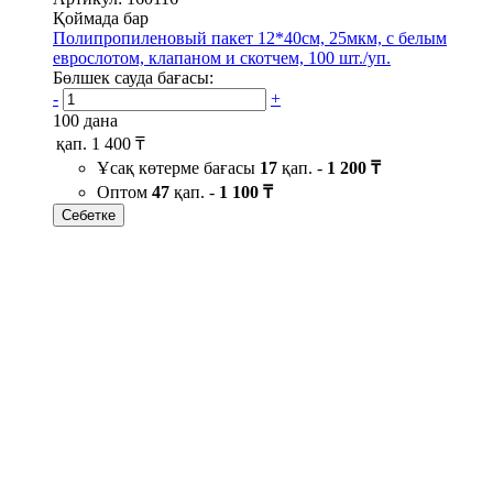
Қоймада бар
Полипропиленовый пакет 12*40см, 25мкм, с белым
еврослотом, клапаном и скотчем, 100 шт./уп.
Бөлшек сауда бағасы:
-
+
100 дана
қап.
1 400 ₸
Ұсақ көтерме бағасы
17
қап. -
1 200 ₸
Оптом
47
қап. -
1 100 ₸
Себетке