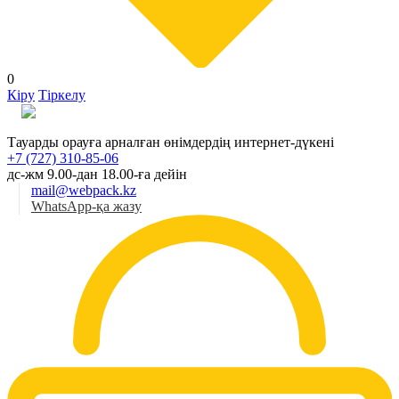
0
Кіру
Тіркелу
Қаз
Тауарды орауға арналған өнімдердің интернет-дүкені
+7 (727) 310-85-06
дс-жм 9.00-дан 18.00-ға дейін
mail@webpack.kz
WhatsApp-қа жазу