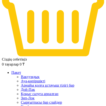
Сіздің себетіңіз
0
тауарлар
0
₸
Пакет
Вакуумдық
Ауа-көпіршікті
Арнайы қолға ұстауыш тілігі бар
Дой-Пак
Қоқыс салуға арналған
Зип-Лок
Сырғытпасы бар слайдер