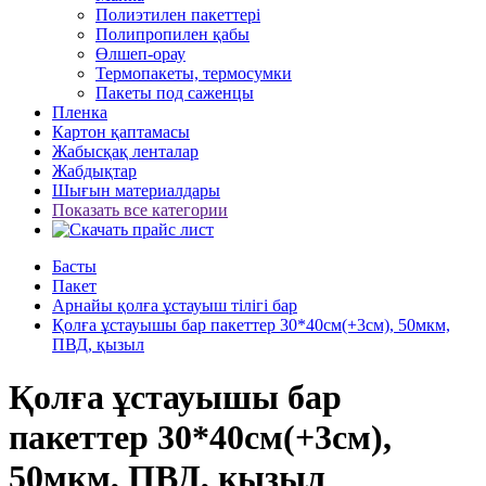
Полиэтилен пакеттері
Полипропилен қабы
Өлшеп-орау
Термопакеты, термосумки
Пакеты под саженцы
Пленка
Картон қаптамасы
Жабысқақ ленталар
Жабдықтар
Шығын материалдары
Показать все категории
Басты
Пакет
Арнайы қолға ұстауыш тілігі бар
Қолға ұстауышы бар пакеттер 30*40см(+3см), 50мкм,
ПВД, қызыл
Қолға ұстауышы бар
пакеттер 30*40см(+3см),
50мкм, ПВД, қызыл