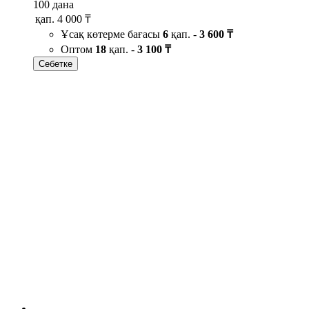
100 дана
қап.
4 000 ₸
Ұсақ көтерме бағасы
6
қап. -
3 600 ₸
Оптом
18
қап. -
3 100 ₸
Себетке