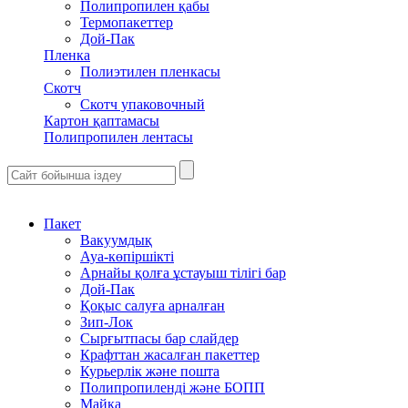
Полипропилен қабы
Термопакеттер
Дой-Пак
Пленка
Полиэтилен пленкасы
Скотч
Скотч упаковочный
Картон қаптамасы
Полипропилен лентасы
Пакет
Вакуумдық
Ауа-көпіршікті
Арнайы қолға ұстауыш тілігі бар
Дой-Пак
Қоқыс салуға арналған
Зип-Лок
Сырғытпасы бар слайдер
Крафттан жасалған пакеттер
Курьерлік және пошта
Полипропиленді және БОПП
Майка