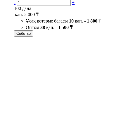
-
+
100 дана
қап.
2 000 ₸
Ұсақ көтерме бағасы
10
қап. -
1 800 ₸
Оптом
38
қап. -
1 500 ₸
Себетке