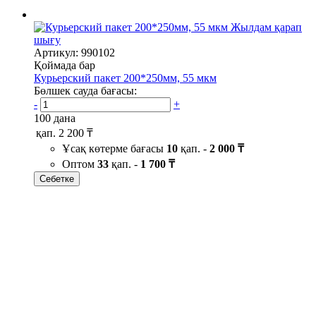
Жылдам қарап
шығу
Артикул: 990102
Қоймада бар
Курьерский пакет 200*250мм, 55 мкм
Бөлшек сауда бағасы:
-
+
100 дана
қап.
2 200 ₸
Ұсақ көтерме бағасы
10
қап. -
2 000 ₸
Оптом
33
қап. -
1 700 ₸
Себетке