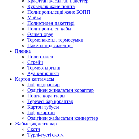
Крафттан жасалған пакеттер
Курьерлік және пошта
Полипропиленді және БОПП
Майка
Полиэтилен пакеттері
Полипропилен қабы
Өлшеп-орау
Термопакеты, термосумки
Пакеты под саженцы
Пленка
Полиэтилен
Стрейч
Термоотырғыш
Ауа-көпіршікті
Картон қаптамасы
Гофроқораптар
Өздігінен жиналатын қораптар
Пошта қораптары
Терезесі бар қораптар
Картон тубусы
Гофрокартон
Өздігінен жабысатын конверттер
Жабысқақ ленталар
Скотч
Түрлі-түсті скотч