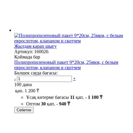
Жылдам қарап шығу
Артикул: 160026
Қоймада бар
Полипропиленовый пакет 9*20см, 25мкм, с белым
еврослотом, клапаном и скотчем
Бөлшек сауда бағасы:
-
+
100 дана
қап.
1 200 ₸
Ұсақ көтерме бағасы
11
қап. -
1 100 ₸
Оптом
30
қап. -
940 ₸
Себетке