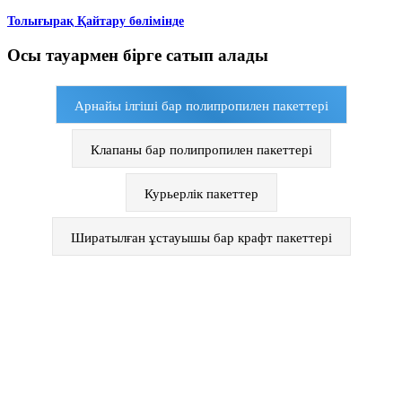
Толығырақ Қайтару бөлімінде
Осы тауармен бірге сатып алады
Арнайы ілгіші бар полипропилен пакеттері
Клапаны бар полипропилен пакеттері
Курьерлік пакеттер
Ширатылған ұстауышы бар крафт пакеттері