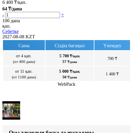
6 400
₸/қап.
64
₸/дана
-
+
100 дана
қап.
Себетке
2027-08-08
KZT
Саны
Сіздің бағаңыз
Үнемдеу
от 4 қап.
5 700
₸/қап.
700 ₸
(от 400 дана)
57
₸/дана
от 11 қап.
5 000
₸/қап.
1 400 ₸
(от 1100 дана)
50
₸/дана
WebPack
Осы тауардың басқа да нұсқалары