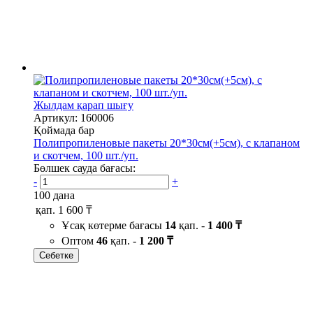
Жылдам қарап шығу
Артикул: 160006
Қоймада бар
Полипропиленовые пакеты 20*30см(+5см), с клапаном
и скотчем, 100 шт./уп.
Бөлшек сауда бағасы:
-
+
100 дана
қап.
1 600 ₸
Ұсақ көтерме бағасы
14
қап. -
1 400 ₸
Оптом
46
қап. -
1 200 ₸
Себетке