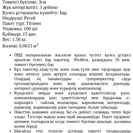
Төменгі бүктеме:
3см
Жүк көтергіштігі:
3 дейінкг
Қолға ұстауышты күшейту:
Бар
Өндіруші:
Ресей
Пакет түрі:
Тігінен
Упаковка:
100 шт
Қоймада:
15 қап.
Вес:
1.58 кг.
3
Көлемі:
0.0033 м
ПВД материалынан жасалған қызыл түстегі қолға ұстауға
арналған тілігі бар пакеттер, 30х40см, қалыңдығы 50 мкм,
төменгі бүктемесі бар.
Бұл пакеттер азық-түлік және азық-түлік емес тауарларды орау
және жеткізу үшін әртүрлі салаларда кеңінен қолданылады.
Олардың ең танымалдары - супермаркеттер, сауда
орталықтарындағы және жаяу қашықтықтағы дүкендер,
интернет-дүкендер және курьерлік компаниялар.
Күнделікті өмірде және күнделікті қажеттіліктер үшін,
компаниялардың ішкі қажеттіліктері мен бұқаралық іс-
шараларға - сыйлық жинақтары, жарнамалық материалдар,
көрмелер, жәрмеңкелер үшін таптырмас болып табылады.
Пакеттер шамамен алғанда 3кг-ға дейінгі салмаққа төтеп бере
алады. Тігістері мықты және оңай ажырамайды. Пакет тауармен/
өніммен толтырылған кезде төменгі бүктеме ашылып, қосымша
көлем береді.
Ыңғайлы етіп тілінген ұстауыш пакетті тасымалдауды