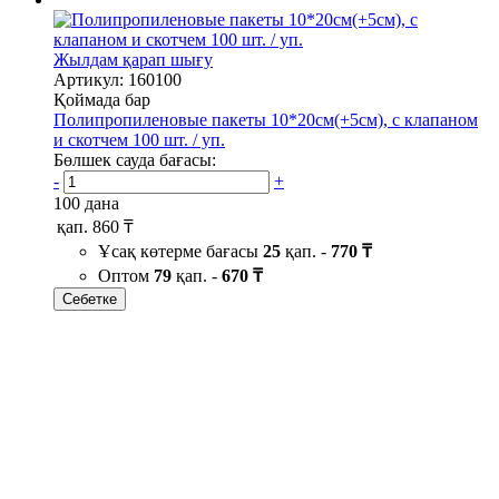
Жылдам қарап шығу
Артикул: 160100
Қоймада бар
Полипропиленовые пакеты 10*20см(+5см), с клапаном
и скотчем 100 шт. / уп.
Бөлшек сауда бағасы:
-
+
100 дана
қап.
860 ₸
Ұсақ көтерме бағасы
25
қап. -
770 ₸
Оптом
79
қап. -
670 ₸
Себетке