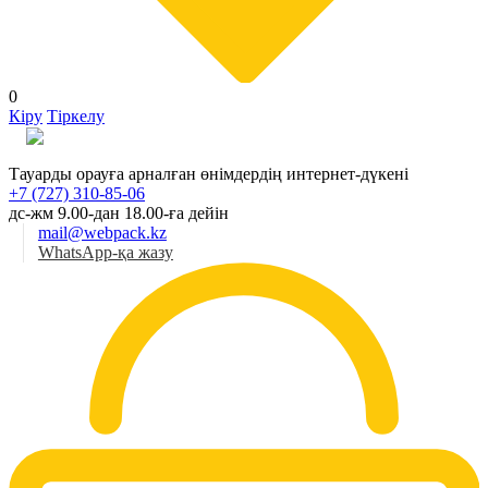
0
Кіру
Тіркелу
Қаз
Тауарды орауға арналған өнімдердің интернет-дүкені
+7 (727) 310-85-06
дс-жм 9.00-дан 18.00-ға дейін
mail@webpack.kz
WhatsApp-қа жазу