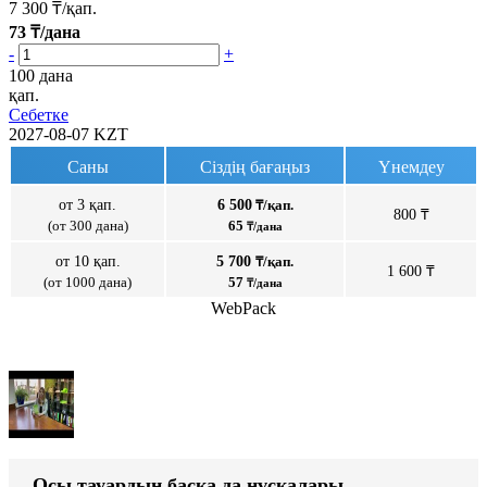
7 300
₸/қап.
73
₸/дана
-
+
100 дана
қап.
Себетке
2027-08-07
KZT
Саны
Сіздің бағаңыз
Үнемдеу
от 3 қап.
6 500
₸/қап.
800 ₸
(от 300 дана)
65
₸/дана
от 10 қап.
5 700
₸/қап.
1 600 ₸
(от 1000 дана)
57
₸/дана
WebPack
Осы тауардың басқа да нұсқалары