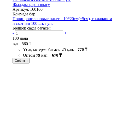
Жылдам қарап шығу
Артикул: 160100
Қоймада бар
Полипропиленовые пакеты 10*20см(+5см), с клапаном
и скотчем 100 шт. / уп.
Бөлшек сауда бағасы:
-
+
100 дана
қап.
860 ₸
Ұсақ көтерме бағасы
25
қап. -
770 ₸
Оптом
79
қап. -
670 ₸
Себетке