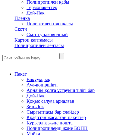
Полипропилен қабы
Термопакеттер
Дой-Пак
Пленка
Полиэтилен пленкасы
Скотч
Скотч упаковочный
Картон қаптамасы
Полипропилен лентасы
Пакет
Вакуумдық
Ауа-көпіршікті
Арнайы қолға ұстауыш тілігі бар
Дой-Пак
Қоқыс салуға арналған
Зип-Лок
Сырғытпасы бар слайдер
Крафттан жасалған пакеттер
Курьерлік және пошта
Полипропиленді және БОПП
Майка