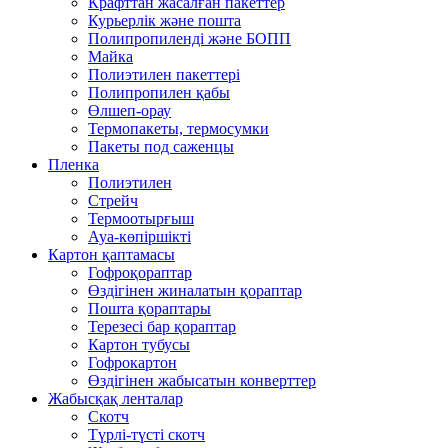
Крафттан жасалған пакеттер
Курьерлік және пошта
Полипропиленді және БОПП
Майка
Полиэтилен пакеттері
Полипропилен қабы
Өлшеп-орау
Термопакеты, термосумки
Пакеты под саженцы
Пленка
Полиэтилен
Стрейч
Термоотырғыш
Ауа-көпіршікті
Картон қаптамасы
Гофроқораптар
Өздігінен жиналатын қораптар
Пошта қораптары
Терезесі бар қораптар
Картон тубусы
Гофрокартон
Өздігінен жабысатын конверттер
Жабысқақ ленталар
Скотч
Түрлі-түсті скотч