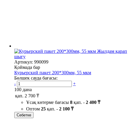
Жылдам қарап
шығу
Артикул: 990099
Қоймада бар
Курьерский пакет 200*300мм, 55 мкм
Бөлшек сауда бағасы:
-
+
100 дана
қап.
2 700 ₸
Ұсақ көтерме бағасы
8
қап. -
2 400 ₸
Оптом
25
қап. -
2 100 ₸
Себетке