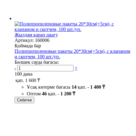
Жылдам қарап шығу
Артикул: 160006
Қоймада бар
Полипропиленовые пакеты 20*30см(+5см), с клапаном
и скотчем, 100 шт./уп.
Бөлшек сауда бағасы:
-
+
100 дана
қап.
1 600 ₸
Ұсақ көтерме бағасы
14
қап. -
1 400 ₸
Оптом
46
қап. -
1 200 ₸
Себетке