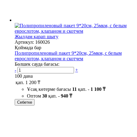
Жылдам қарап шығу
Артикул: 160026
Қоймада бар
Полипропиленовый пакет 9*20см, 25мкм, с белым
еврослотом, клапаном и скотчем
Бөлшек сауда бағасы:
-
+
100 дана
қап.
1 200 ₸
Ұсақ көтерме бағасы
11
қап. -
1 100 ₸
Оптом
30
қап. -
940 ₸
Себетке