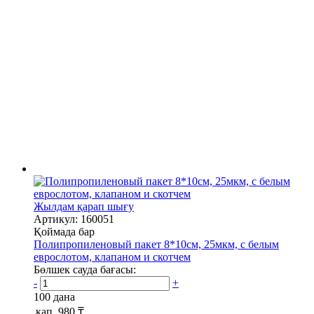
Жылдам қарап шығу
Артикул: 160051
Қоймада бар
Полипропиленовый пакет 8*10см, 25мкм, с белым
еврослотом, клапаном и скотчем
Бөлшек сауда бағасы:
-
+
100 дана
қап.
980 ₸