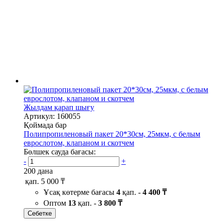
Жылдам қарап шығу
Артикул: 160055
Қоймада бар
Полипропиленовый пакет 20*30см, 25мкм, с белым
еврослотом, клапаном и скотчем
Бөлшек сауда бағасы:
-
+
200 дана
қап.
5 000 ₸
Ұсақ көтерме бағасы
4
қап. -
4 400 ₸
Оптом
13
қап. -
3 800 ₸
Себетке