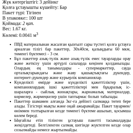
Жүк көтергіштігі:
3 дейінкг
Қолға ұстауышты күшейту:
Бар
Пакет түрі:
Тігінен
В упаковке::
100 шт
Қоймада:
2 қап.
Вес:
1.67 кг.
3
Көлемі:
0.0041 м
ПВД материалынан жасалған қызғылт сары түстегі қолға ұстауға
арналған тілігі бар пакеттер, 30х40см, қалыңдығы 60 мкм,
төменгі бүктемесі - 3 см.
Бұл пакеттер азық-түлік және азық-түлік емес тауарларды орау
және жеткізу үшін әртүрлі салаларда кеңінен қолданылады.
Олардың ең танымалдары - супермаркеттер, сауда
орталықтарындағы және жаяу қашықтықтағы дүкендер,
интернет-дүкендер және курьерлік компаниялар.
Күнделікті өмірде және күнделікті қажеттіліктер үшін,
компаниялардың ішкі қажеттіліктері мен бұқаралық іс-
шараларға - сыйлық жинақтары, жарнамалық материалдар,
көрмелер, жәрмеңкелер үшін таптырмас болып табылады.
Пакеттер шамамен алғанда 3кг-ға дейінгі салмаққа төтеп бере
алады. Тігістері мықты және оңай ажырамайды. Пакет тауармен/
өніммен толтырылған кезде төменгі бүктеме ашылып, қосымша
көлем береді.
Ыңғайлы етіп тілінген ұстауыш пакетті тасымалдауды
жеңілдетеді. Белгіленген салмақ шегінде жүктелген кезде олар
созылмайды немесе жыртылмайды.