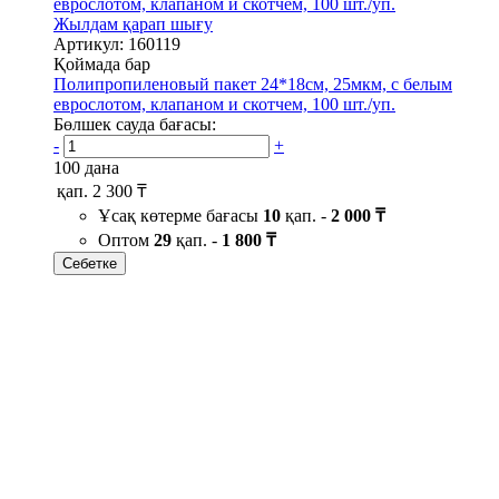
Жылдам қарап шығу
Артикул: 160119
Қоймада бар
Полипропиленовый пакет 24*18см, 25мкм, с белым
еврослотом, клапаном и скотчем, 100 шт./уп.
Бөлшек сауда бағасы:
-
+
100 дана
қап.
2 300 ₸
Ұсақ көтерме бағасы
10
қап. -
2 000 ₸
Оптом
29
қап. -
1 800 ₸
Себетке