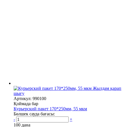
Жылдам қарап
шығу
Артикул: 990100
Қоймада бар
Курьерский пакет 170*250мм, 55 мкм
Бөлшек сауда бағасы:
-
+
100 дана