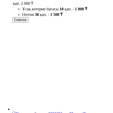
қап.
2 000 ₸
Ұсақ көтерме бағасы
10
қап. -
1 800 ₸
Оптом
38
қап. -
1 500 ₸
Себетке