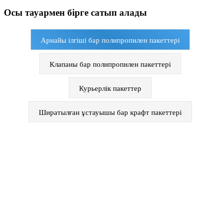
Осы тауармен бірге сатып алады
Арнайы ілгіші бар полипропилен пакеттері
Клапаны бар полипропилен пакеттері
Курьерлік пакеттер
Ширатылған ұстауышы бар крафт пакеттері