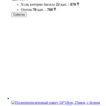
Ұсақ көтерме бағасы
22
қап. -
870 ₸
Оптом
70
қап. -
760 ₸
Себетке