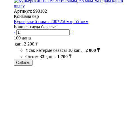
Жылдам қарап
шығу
Артикул: 990102
Қоймада бар
Курьерский пакет 200*250мм, 55 мкм
Бөлшек сауда бағасы:
-
+
100 дана
қап.
2 200 ₸
Ұсақ көтерме бағасы
10
қап. -
2 000 ₸
Оптом
33
қап. -
1 700 ₸
Себетке