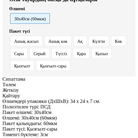
Өлшемі
30x40см (60мкм)
Пакет түсі
Ашық жасыл
Ашық көк
Ақ
Күлгін
Көк
Сары
Серый
Түссіз
Қара
Қызыл
Қызғылт
Қызғылт-сары
Сипаттама
Төлем
Жеткізу
Қайтару
Өлшемдері упаковки (ДxШxВ):
34
x
24
x
7 см.
Полиэтилен түрі:
ПСД
Пакет өлшемі:
30x40см
Өлшемі:
30x40см (60мкм)
Пакет қалыңдығы:
60мкм
Пакет түсі:
Қызғылт-сары
Төменгі бүктеме:
3см