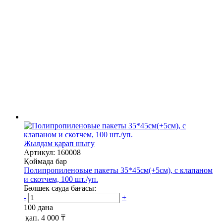
Жылдам қарап шығу
Артикул: 160008
Қоймада бар
Полипропиленовые пакеты 35*45см(+5см), с клапаном
и скотчем, 100 шт./уп.
Бөлшек сауда бағасы:
-
+
100 дана
қап.
4 000 ₸