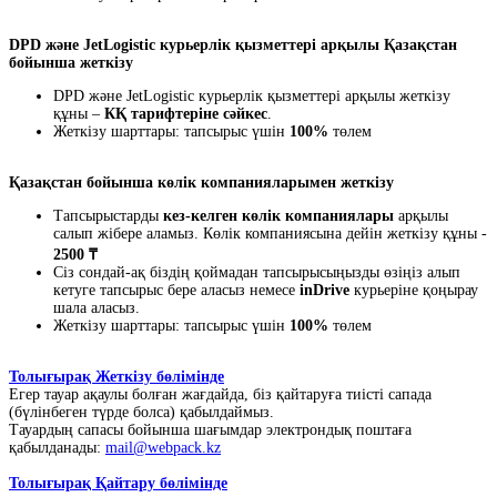
DPD және JetLogistic курьерлік қызметтері арқылы Қазақстан
бойынша жеткізу
DPD және JetLogistic курьерлік қызметтері арқылы жеткізу
құны –
КҚ тарифтеріне сәйкес
.
Жеткізу шарттары: тапсырыс үшін
100%
төлем
Қазақстан бойынша көлік компанияларымен жеткізу
Тапсырыстарды
кез-келген көлік компаниялары
арқылы
салып жібере аламыз. Көлік компаниясына дейін жеткізу құны -
2500 ₸
Сіз сондай-ақ біздің қоймадан тапсырысыңызды өзіңіз алып
кетуге тапсырыс бере аласыз немесе
inDrive
курьеріне қоңырау
шала аласыз.
Жеткізу шарттары: тапсырыс үшін
100%
төлем
Толығырақ Жеткізу бөлімінде
Егер тауар ақаулы болған жағдайда, біз қайтаруға тиісті сапада
(бүлінбеген түрде болса) қабылдаймыз.
Тауардың сапасы бойынша шағымдар электрондық поштаға
қабылданады:
mail@webpack.kz
Толығырақ Қайтару бөлімінде