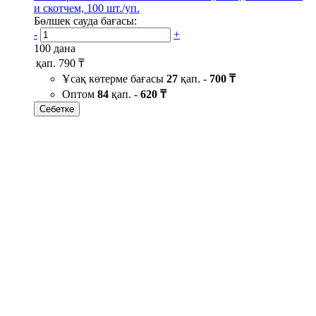
и скотчем, 100 шт./уп.
Бөлшек сауда бағасы:
-
+
100 дана
қап.
790 ₸
Ұсақ көтерме бағасы
27
қап. -
700 ₸
Оптом
84
қап. -
620 ₸
Себетке