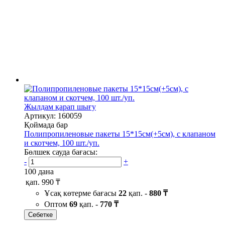
Жылдам қарап шығу
Артикул: 160059
Қоймада бар
Полипропиленовые пакеты 15*15см(+5см), с клапаном
и скотчем, 100 шт./уп.
Бөлшек сауда бағасы:
-
+
100 дана
қап.
990 ₸
Ұсақ көтерме бағасы
22
қап. -
880 ₸
Оптом
69
қап. -
770 ₸
Себетке