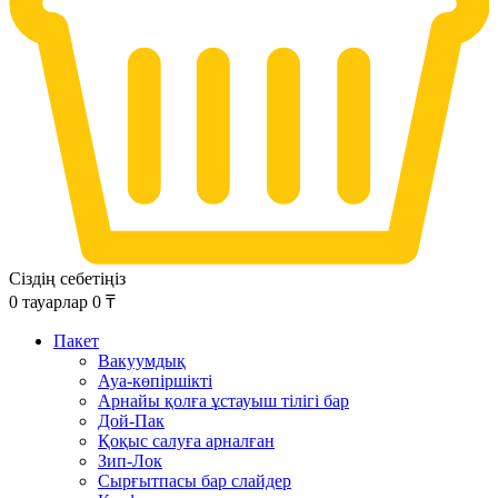
Сіздің себетіңіз
0
тауарлар
0
₸
Пакет
Вакуумдық
Ауа-көпіршікті
Арнайы қолға ұстауыш тілігі бар
Дой-Пак
Қоқыс салуға арналған
Зип-Лок
Сырғытпасы бар слайдер