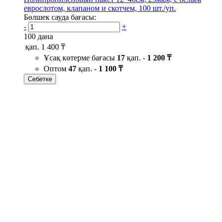
еврослотом, клапаном и скотчем, 100 шт./уп.
Бөлшек сауда бағасы:
-
+
100 дана
қап.
1 400 ₸
Ұсақ көтерме бағасы
17
қап. -
1 200 ₸
Оптом
47
қап. -
1 100 ₸
Себетке