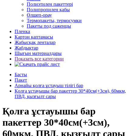
Полиэтилен пакеттері
Полипропилен қабы
Өлшеп-орау
Термопакеты, термосумки
Пакеты под саженцы
Пленка
Картон қаптамасы
Жабысқақ ленталар
Жабдықтар
Шығын материалдары
Показать все категории
Басты
Пакет
Арнайы қолға ұстауыш тілігі бар
Қолға ұстауышы бар пакеттер 30*40см(+3см), 60мкм,
ПВД, қызғылт сары
Қолға ұстауышы бар
пакеттер 30*40см(+3см),
60мкм, ПВД, қызғылт сары