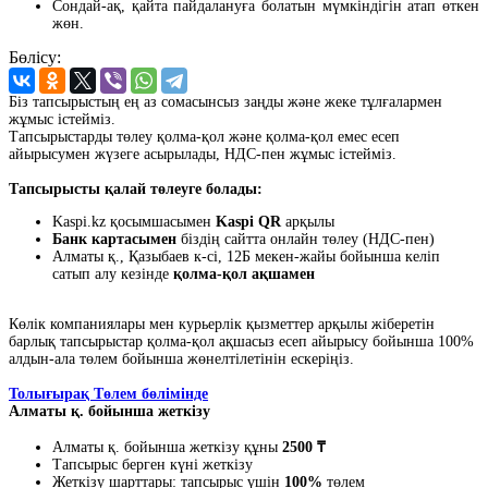
Сондай-ақ, қайта пайдалануға болатын мүмкіндігін атап өткен
жөн.
Бөлісу:
Біз тапсырыстың ең аз сомасынсыз заңды және жеке тұлғалармен
жұмыс істейміз.
Тапсырыстарды төлеу қолма-қол және қолма-қол емес есеп
айырысумен жүзеге асырылады, НДС-пен жұмыс істейміз.
Тапсырысты қалай төлеуге болады:
Kaspi.kz қосымшасымен
Kaspi QR
арқылы
Банк картасымен
біздің сайтта онлайн төлеу (НДС-пен)
Алматы қ., Қазыбаев к-сі, 12Б мекен-жайы бойынша келіп
сатып алу кезінде
қолма-қол ақшамен
Көлік компаниялары мен курьерлік қызметтер арқылы жіберетін
барлық тапсырыстар қолма-қол ақшасыз есеп айырысу бойынша 100%
алдын-ала төлем бойынша жөнелтілетінін ескеріңіз.
Толығырақ Төлем бөлімінде
Алматы қ. бойынша жеткізу
Алматы қ. бойынша жеткізу құны
2500 ₸
Тапсырыс берген күні жеткізу
Жеткізу шарттары: тапсырыс үшін
100%
төлем