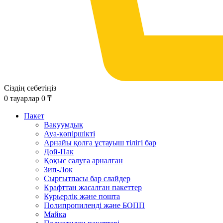
Сіздің себетіңіз
0
тауарлар
0
₸
Пакет
Вакуумдық
Ауа-көпіршікті
Арнайы қолға ұстауыш тілігі бар
Дой-Пак
Қоқыс салуға арналған
Зип-Лок
Сырғытпасы бар слайдер
Крафттан жасалған пакеттер
Курьерлік және пошта
Полипропиленді және БОПП
Майка