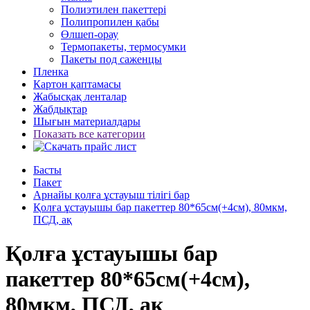
Полиэтилен пакеттері
Полипропилен қабы
Өлшеп-орау
Термопакеты, термосумки
Пакеты под саженцы
Пленка
Картон қаптамасы
Жабысқақ ленталар
Жабдықтар
Шығын материалдары
Показать все категории
Басты
Пакет
Арнайы қолға ұстауыш тілігі бар
Қолға ұстауышы бар пакеттер 80*65см(+4см), 80мкм,
ПСД, ақ
Қолға ұстауышы бар
пакеттер 80*65см(+4см),
80мкм, ПСД, ақ