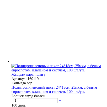
Жылдам қарап шығу
Артикул: 160119
Қоймада бар
Полипропиленовый пакет 24*18см, 25мкм, с белым
еврослотом, клапаном и скотчем, 100 шт./уп.
Бөлшек сауда бағасы:
-
+
100 дана