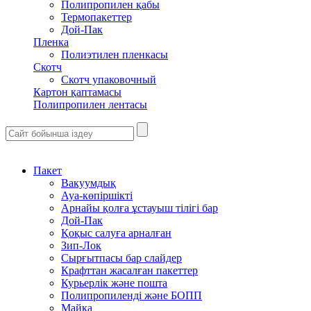
Полипропилен қабы
Термопакеттер
Дой-Пак
Пленка
Полиэтилен пленкасы
Скотч
Скотч упаковочный
Картон қаптамасы
Полипропилен лентасы
Пакет
Вакуумдық
Ауа-көпіршікті
Арнайы қолға ұстауыш тілігі бар
Дой-Пак
Қоқыс салуға арналған
Зип-Лок
Сырғытпасы бар слайдер
Крафттан жасалған пакеттер
Курьерлік және пошта
Полипропиленді және БОПП
Майка