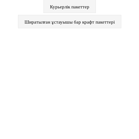
Курьерлік пакеттер
Ширатылған ұстауышы бар крафт пакеттері