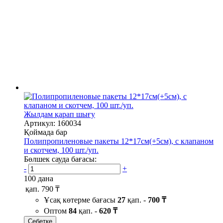
Жылдам қарап шығу
Артикул: 160034
Қоймада бар
Полипропиленовые пакеты 12*17см(+5см), с клапаном
и скотчем, 100 шт./уп.
Бөлшек сауда бағасы:
-
+
100 дана
қап.
790 ₸
Ұсақ көтерме бағасы
27
қап. -
700 ₸
Оптом
84
қап. -
620 ₸
Себетке