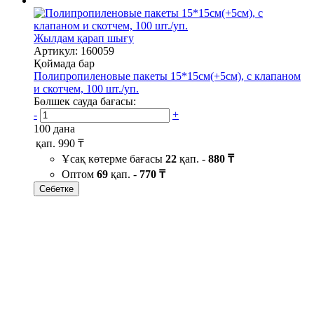
Жылдам қарап шығу
Артикул: 160059
Қоймада бар
Полипропиленовые пакеты 15*15см(+5см), с клапаном
и скотчем, 100 шт./уп.
Бөлшек сауда бағасы:
-
+
100 дана
қап.
990 ₸
Ұсақ көтерме бағасы
22
қап. -
880 ₸
Оптом
69
қап. -
770 ₸
Себетке