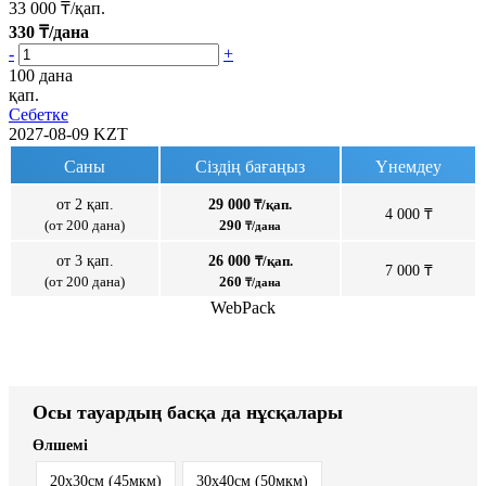
33 000
₸/қап.
330
₸/дана
-
+
100 дана
қап.
Себетке
2027-08-09
KZT
Саны
Сіздің бағаңыз
Үнемдеу
от 2 қап.
29 000
₸/қап.
4 000 ₸
(от 200 дана)
290
₸/дана
от 3 қап.
26 000
₸/қап.
7 000 ₸
(от 200 дана)
260
₸/дана
WebPack
Осы тауардың басқа да нұсқалары
Өлшемі
20x30см (45мкм)
30x40см (50мкм)