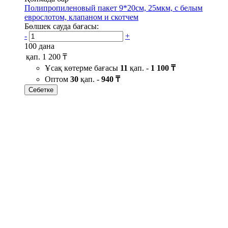
Полипропиленовый пакет 9*20см, 25мкм, с белым
еврослотом, клапаном и скотчем
Бөлшек сауда бағасы:
-
+
100 дана
қап.
1 200 ₸
Ұсақ көтерме бағасы
11
қап. -
1 100 ₸
Оптом
30
қап. -
940 ₸
Себетке