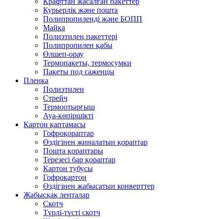
Крафттан жасалған пакеттер
Курьерлік және пошта
Полипропиленді және БОПП
Майка
Полиэтилен пакеттері
Полипропилен қабы
Өлшеп-орау
Термопакеты, термосумки
Пакеты под саженцы
Пленка
Полиэтилен
Стрейч
Термоотырғыш
Ауа-көпіршікті
Картон қаптамасы
Гофроқораптар
Өздігінен жиналатын қораптар
Пошта қораптары
Терезесі бар қораптар
Картон тубусы
Гофрокартон
Өздігінен жабысатын конверттер
Жабысқақ ленталар
Скотч
Түрлі-түсті скотч