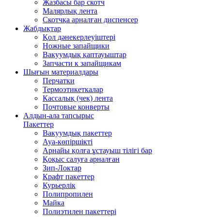
Жазбасы бар скотч
Малярлық лента
Скотчқа арналған диспенсер
Жабдықтар
Қол дәнекерлеуіштері
Ножные запайщики
Вакуумдық қаптауыштар
Запчасти к запайщикам
Шығын материалдары
Перчатки
Термоэтикеткалар
Кассалық (чек) лента
Почтовые конверты
Алдын-ала тапсырыс
Пакеттер
Вакуумдық пакеттер
Ауа-көпіршікті
Арнайы қолға ұстауыш тілігі бар
Қоқыс салуға арналған
Зип-Локтар
Крафт пакеттер
Курьерлік
Полипропилен
Майка
Полиэтилен пакеттері