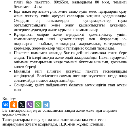
тілігі бар пакеттер, 80х65см, қалыңдығы 80 мкм, төменгі
бүктемесі - 4 см.
Бұл пакеттер азық-түлік және азық-түлік емес тауарларды орау
және жеткізу үшін әртүрлі салаларда кеңінен қолданылады.
Олардың ең танымалдары - супермаркеттер, сауда
орталықтарындағы және жаяу қашықтықтағы дүкендер,
интернет-дүкендер және курьерлік компаниялар.
Күнделікті өмірде және күнделікті қажеттіліктер үшін,
компаниялардың ішкі қажеттіліктері мен бұқаралық іс-
шараларға - сыйлық жинақтары, жарнамалық материалдар,
көрмелер, жәрмеңкелер үшін таптырмас болып табылады.
Пакеттер шамамен алғанда 5кг-ға дейінгі салмаққа төтеп бере
алады. Тігістері мықты және оңай ажырамайды. Пакет тауармен/
өніммен толтырылған кезде төменгі бүктеме ашылып, қосымша
көлем береді.
Ыңғайлы етіп тілінген ұстауыш пакетті тасымалдауды
жеңілдетеді. Белгіленген салмақ шегінде жүктелген кезде олар
созылмайды немесе жыртылмайды.
Сондай-ақ, қайта пайдалануға болатын мүмкіндігін атап өткен
жөн.
Бөлісу:
Біз тапсырыстың ең аз сомасынсыз заңды және жеке тұлғалармен
жұмыс істейміз.
Тапсырыстарды төлеу қолма-қол және қолма-қол емес есеп
айырысумен жүзеге асырылады, НДС-пен жұмыс істейміз.