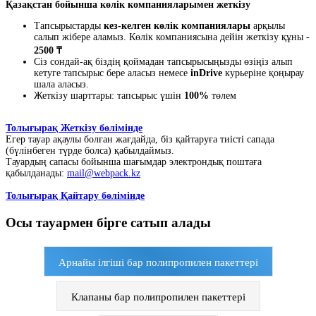
Қазақстан бойынша көлік компанияларымен жеткізу
Тапсырыстарды
кез-келген көлік компаниялары
арқылы
салып жібере аламыз. Көлік компаниясына дейін жеткізу құны -
2500 ₸
Сіз сондай-ақ біздің қоймадан тапсырысыңызды өзіңіз алып
кетуге тапсырыс бере аласыз немесе
inDrive
курьеріне қоңырау
шала аласыз.
Жеткізу шарттары: тапсырыс үшін
100%
төлем
Толығырақ Жеткізу бөлімінде
Егер тауар ақаулы болған жағдайда, біз қайтаруға тиісті сапада
(бүлінбеген түрде болса) қабылдаймыз.
Тауардың сапасы бойынша шағымдар электрондық поштаға
қабылданады:
mail@webpack.kz
Толығырақ Қайтару бөлімінде
Осы тауармен бірге сатып алады
Арнайы ілгіші бар полипропилен пакеттері
Клапаны бар полипропилен пакеттері