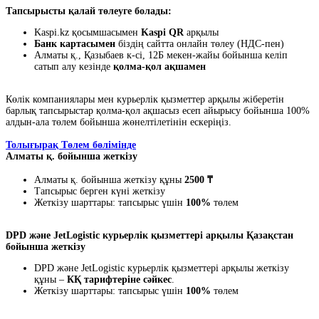
Тапсырысты қалай төлеуге болады:
Kaspi.kz қосымшасымен
Kaspi QR
арқылы
Банк картасымен
біздің сайтта онлайн төлеу (НДС-пен)
Алматы қ., Қазыбаев к-сі, 12Б мекен-жайы бойынша келіп
сатып алу кезінде
қолма-қол ақшамен
Көлік компаниялары мен курьерлік қызметтер арқылы жіберетін
барлық тапсырыстар қолма-қол ақшасыз есеп айырысу бойынша 100%
алдын-ала төлем бойынша жөнелтілетінін ескеріңіз.
Толығырақ Төлем бөлімінде
Алматы қ. бойынша жеткізу
Алматы қ. бойынша жеткізу құны
2500 ₸
Тапсырыс берген күні жеткізу
Жеткізу шарттары: тапсырыс үшін
100%
төлем
DPD және JetLogistic курьерлік қызметтері арқылы Қазақстан
бойынша жеткізу
DPD және JetLogistic курьерлік қызметтері арқылы жеткізу
құны –
КҚ тарифтеріне сәйкес
.
Жеткізу шарттары: тапсырыс үшін
100%
төлем