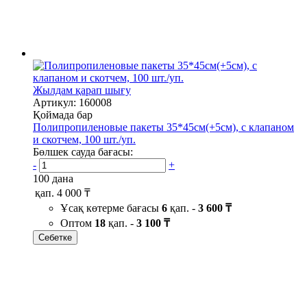
Жылдам қарап шығу
Артикул: 160008
Қоймада бар
Полипропиленовые пакеты 35*45см(+5см), с клапаном
и скотчем, 100 шт./уп.
Бөлшек сауда бағасы:
-
+
100 дана
қап.
4 000 ₸
Ұсақ көтерме бағасы
6
қап. -
3 600 ₸
Оптом
18
қап. -
3 100 ₸
Себетке