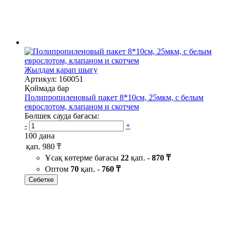
Жылдам қарап шығу
Артикул: 160051
Қоймада бар
Полипропиленовый пакет 8*10см, 25мкм, с белым
еврослотом, клапаном и скотчем
Бөлшек сауда бағасы:
-
+
100 дана
қап.
980 ₸
Ұсақ көтерме бағасы
22
қап. -
870 ₸
Оптом
70
қап. -
760 ₸
Себетке