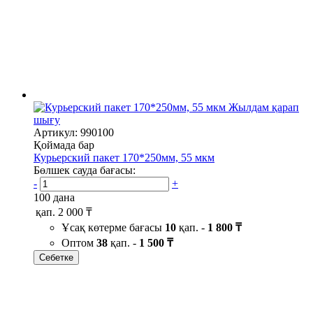
Жылдам қарап
шығу
Артикул: 990100
Қоймада бар
Курьерский пакет 170*250мм, 55 мкм
Бөлшек сауда бағасы:
-
+
100 дана
қап.
2 000 ₸
Ұсақ көтерме бағасы
10
қап. -
1 800 ₸
Оптом
38
қап. -
1 500 ₸
Себетке