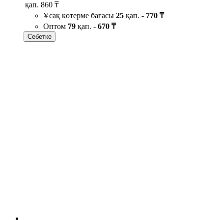
қап.
860 ₸
Ұсақ көтерме бағасы
25
қап. -
770 ₸
Оптом
79
қап. -
670 ₸
Себетке