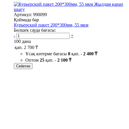
Жылдам қарап
шығу
Артикул: 990099
Қоймада бар
Курьерский пакет 200*300мм, 55 мкм
Бөлшек сауда бағасы:
-
+
100 дана
қап.
2 700 ₸
Ұсақ көтерме бағасы
8
қап. -
2 400 ₸
Оптом
25
қап. -
2 100 ₸
Себетке