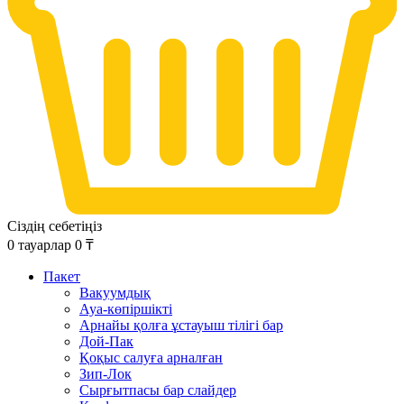
Сіздің себетіңіз
0
тауарлар
0
₸
Пакет
Вакуумдық
Ауа-көпіршікті
Арнайы қолға ұстауыш тілігі бар
Дой-Пак
Қоқыс салуға арналған
Зип-Лок
Сырғытпасы бар слайдер