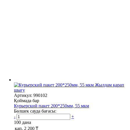
Жылдам қарап
шығу
Артикул: 990102
Қоймада бар
Курьерский пакет 200*250мм, 55 мкм
Бөлшек сауда бағасы:
-
+
100 дана
қап.
2 200 ₸