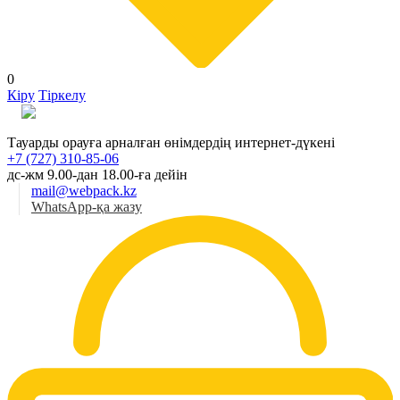
0
Кіру
Тіркелу
Қаз
Тауарды орауға арналған өнімдердің интернет-дүкені
+7 (727) 310-85-06
дс-жм 9.00-дан 18.00-ға дейін
mail@webpack.kz
WhatsApp-қа жазу