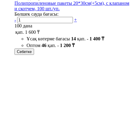
Полипропиленовые пакеты 20*30см(+5см), с клапаном
и скотчем, 100 шт./уп.
Бөлшек сауда бағасы:
-
+
100 дана
қап.
1 600 ₸
Ұсақ көтерме бағасы
14
қап. -
1 400 ₸
Оптом
46
қап. -
1 200 ₸
Себетке