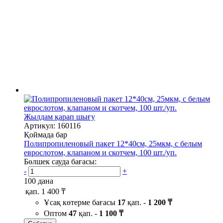
Жылдам қарап шығу
Артикул: 160116
Қоймада бар
Полипропиленовый пакет 12*40см, 25мкм, с белым
еврослотом, клапаном и скотчем, 100 шт./уп.
Бөлшек сауда бағасы:
-
+
100 дана
қап.
1 400 ₸
Ұсақ көтерме бағасы
17
қап. -
1 200 ₸
Оптом
47
қап. -
1 100 ₸