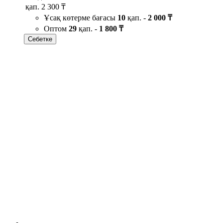
қап.
2 300 ₸
Ұсақ көтерме бағасы
10
қап. -
2 000 ₸
Оптом
29
қап. -
1 800 ₸
Себетке