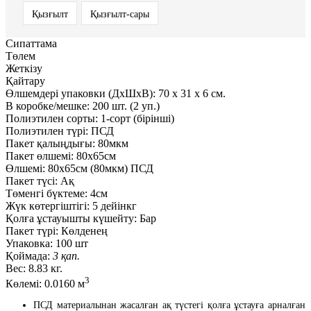
Қызғылт
Қызғылт-сары
Сипаттама
Төлем
Жеткізу
Қайтару
Өлшемдері упаковки (ДxШxВ):
70
x
31
x
6 см.
В коробке/мешке:
200 шт. (2 уп.)
Полиэтилен сорты:
1-сорт (бірінші)
Полиэтилен түрі:
ПСД
Пакет қалыңдығы:
80мкм
Пакет өлшемі:
80x65см
Өлшемі:
80x65см (80мкм) ПСД
Пакет түсі:
Ақ
Төменгі бүктеме:
4см
Жүк көтергіштігі:
5 дейінкг
Қолға ұстауышты күшейту:
Бар
Пакет түрі:
Көлденең
Упаковка:
100 шт
Қоймада:
3 қап.
Вес:
8.83 кг.
3
Көлемі:
0.0160 м
ПСД материалынан жасалған ақ түстегі қолға ұстауға арналған