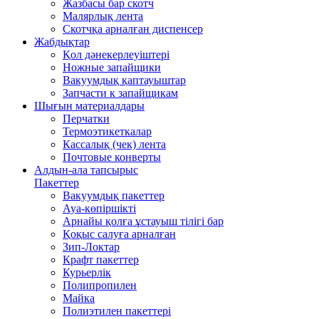
Жазбасы бар скотч
Малярлық лента
Скотчқа арналған диспенсер
Жабдықтар
Қол дәнекерлеуіштері
Ножные запайщики
Вакуумдық қаптауыштар
Запчасти к запайщикам
Шығын материалдары
Перчатки
Термоэтикеткалар
Кассалық (чек) лента
Почтовые конверты
Алдын-ала тапсырыс
Пакеттер
Вакуумдық пакеттер
Ауа-көпіршікті
Арнайы қолға ұстауыш тілігі бар
Қоқыс салуға арналған
Зип-Локтар
Крафт пакеттер
Курьерлік
Полипропилен
Майка
Полиэтилен пакеттері