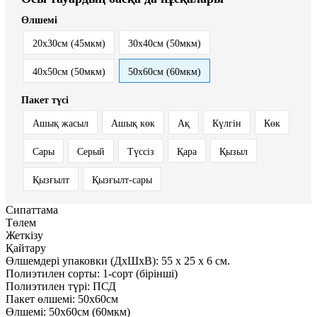
Өлшемі
20x30см (45мкм)
30x40см (50мкм)
40x50см (50мкм)
50x60см (60мкм)
Пакет түсі
Ашық жасыл
Ашық көк
Ақ
Күлгін
Көк
Сары
Серый
Түссіз
Қара
Қызыл
Қызғылт
Қызғылт-сары
Сипаттама
Төлем
Жеткізу
Қайтару
Өлшемдері упаковки (ДxШxВ):
55
x
25
x
6 см.
Полиэтилен сорты:
1-сорт (бірінші)
Полиэтилен түрі:
ПСД
Пакет өлшемі:
50x60см
Өлшемі:
50x60см (60мкм)