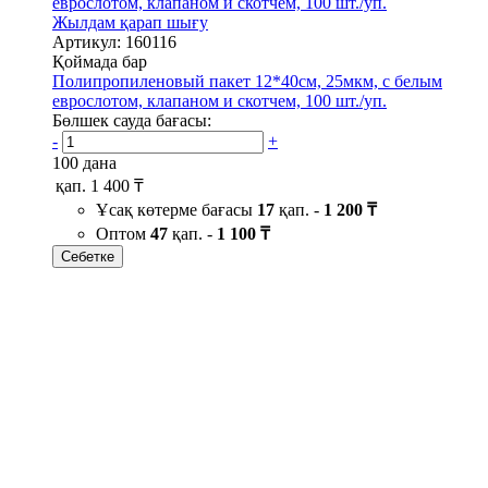
Жылдам қарап шығу
Артикул: 160116
Қоймада бар
Полипропиленовый пакет 12*40см, 25мкм, с белым
еврослотом, клапаном и скотчем, 100 шт./уп.
Бөлшек сауда бағасы:
-
+
100 дана
қап.
1 400 ₸
Ұсақ көтерме бағасы
17
қап. -
1 200 ₸
Оптом
47
қап. -
1 100 ₸
Себетке