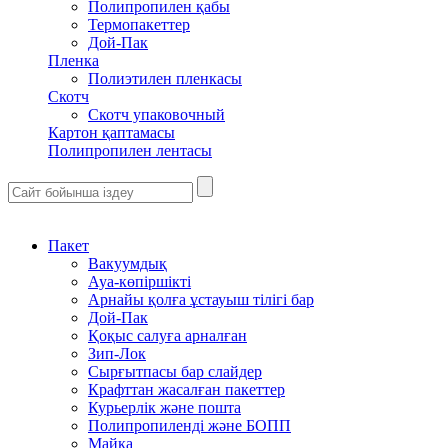
Полипропилен қабы
Термопакеттер
Дой-Пак
Пленка
Полиэтилен пленкасы
Скотч
Скотч упаковочный
Картон қаптамасы
Полипропилен лентасы
Пакет
Вакуумдық
Ауа-көпіршікті
Арнайы қолға ұстауыш тілігі бар
Дой-Пак
Қоқыс салуға арналған
Зип-Лок
Сырғытпасы бар слайдер
Крафттан жасалған пакеттер
Курьерлік және пошта
Полипропиленді және БОПП
Майка