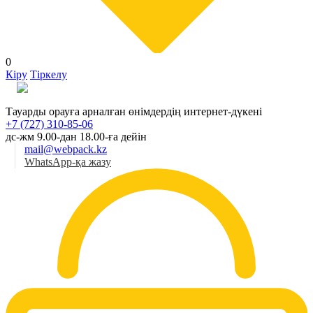
0
Кіру
Тіркелу
Қаз
Тауарды орауға арналған өнімдердің интернет-дүкені
+7 (727) 310-85-06
дс-жм 9.00-дан 18.00-ға дейін
mail@webpack.kz
WhatsApp-қа жазу