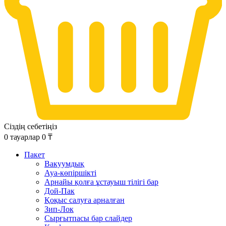
Сіздің себетіңіз
0
тауарлар
0
₸
Пакет
Вакуумдық
Ауа-көпіршікті
Арнайы қолға ұстауыш тілігі бар
Дой-Пак
Қоқыс салуға арналған
Зип-Лок
Сырғытпасы бар слайдер