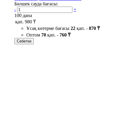
Бөлшек сауда бағасы:
-
+
100 дана
қап.
980 ₸
Ұсақ көтерме бағасы
22
қап. -
870 ₸
Оптом
70
қап. -
760 ₸
Себетке