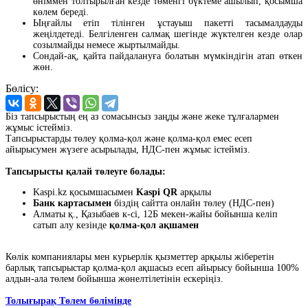
өніммен толтырылған кезде төменгі бүктеме ашылып, қосымша
көлем береді.
Ыңғайлы етіп тілінген ұстауыш пакетті тасымалдауды
жеңілдетеді. Белгіленген салмақ шегінде жүктелген кезде олар
созылмайды немесе жыртылмайды.
Сондай-ақ, қайта пайдалануға болатын мүмкіндігін атап өткен
жөн.
Бөлісу:
Біз тапсырыстың ең аз сомасынсыз заңды және жеке тұлғалармен
жұмыс істейміз.
Тапсырыстарды төлеу қолма-қол және қолма-қол емес есеп
айырысумен жүзеге асырылады, НДС-пен жұмыс істейміз.
Тапсырысты қалай төлеуге болады:
Kaspi.kz қосымшасымен
Kaspi QR
арқылы
Банк картасымен
біздің сайтта онлайн төлеу (НДС-пен)
Алматы қ., Қазыбаев к-сі, 12Б мекен-жайы бойынша келіп
сатып алу кезінде
қолма-қол ақшамен
Көлік компаниялары мен курьерлік қызметтер арқылы жіберетін
барлық тапсырыстар қолма-қол ақшасыз есеп айырысу бойынша 100%
алдын-ала төлем бойынша жөнелтілетінін ескеріңіз.
Толығырақ Төлем бөлімінде