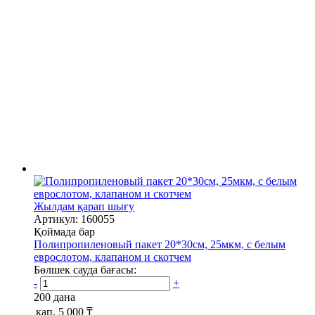
Жылдам қарап шығу
Артикул: 160055
Қоймада бар
Полипропиленовый пакет 20*30см, 25мкм, с белым
еврослотом, клапаном и скотчем
Бөлшек сауда бағасы:
-
+
200 дана
қап.
5 000 ₸