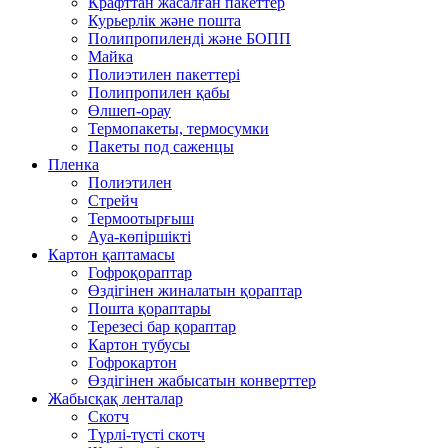
Крафттан жасалған пакеттер
Курьерлік және пошта
Полипропиленді және БОПП
Майка
Полиэтилен пакеттері
Полипропилен қабы
Өлшеп-орау
Термопакеты, термосумки
Пакеты под саженцы
Пленка
Полиэтилен
Стрейч
Термоотырғыш
Ауа-көпіршікті
Картон қаптамасы
Гофроқораптар
Өздігінен жиналатын қораптар
Пошта қораптары
Терезесі бар қораптар
Картон тубусы
Гофрокартон
Өздігінен жабысатын конверттер
Жабысқақ ленталар
Скотч
Түрлі-түсті скотч