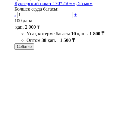
Курьерский пакет 170*250мм, 55 мкм
Бөлшек сауда бағасы:
-
+
100 дана
қап.
2 000 ₸
Ұсақ көтерме бағасы
10
қап. -
1 800 ₸
Оптом
38
қап. -
1 500 ₸
Себетке