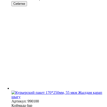
Себетке
Жылдам қарап
шығу
Артикул: 990100
Қоймада бар