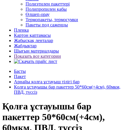
Полиэтилен пакеттері
Полипропилен қабы
Өлшеп-орау
Термопакеты, термосумки
Пакеты под саженцы
Пленка
Картон қаптамасы
Жабысқақ ленталар
Жабдықтар
Шығын материалдары
Показать все категории
Басты
Пакет
Арнайы қолға ұстауыш тілігі бар
Қолға ұстауышы бар пакеттер 50*60см(+4см), 60мкм,
ПВД, түссіз
Қолға ұстауышы бар
пакеттер 50*60см(+4см),
60мкм, ПВД, түссіз