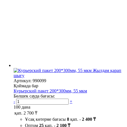
Жылдам қарап
шығу
Артикул: 990099
Қоймада бар
Курьерский пакет 200*300мм, 55 мкм
Бөлшек сауда бағасы:
-
+
100 дана
қап.
2 700 ₸
Ұсақ көтерме бағасы
8
қап. -
2 400 ₸
Оптом
25
қап. -
2 100 ₸