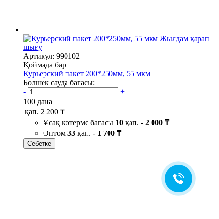
Жылдам қарап
шығу
Артикул: 990102
Қоймада бар
Курьерский пакет 200*250мм, 55 мкм
Бөлшек сауда бағасы:
-
+
100 дана
қап.
2 200 ₸
Ұсақ көтерме бағасы
10
қап. -
2 000 ₸
Оптом
33
қап. -
1 700 ₸
Себетке