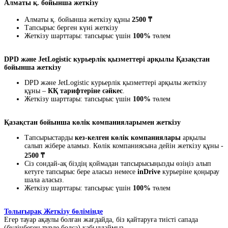
Алматы қ. бойынша жеткізу
Алматы қ. бойынша жеткізу құны
2500 ₸
Тапсырыс берген күні жеткізу
Жеткізу шарттары: тапсырыс үшін
100%
төлем
DPD және JetLogistic курьерлік қызметтері арқылы Қазақстан
бойынша жеткізу
DPD және JetLogistic курьерлік қызметтері арқылы жеткізу
құны –
КҚ тарифтеріне сәйкес
.
Жеткізу шарттары: тапсырыс үшін
100%
төлем
Қазақстан бойынша көлік компанияларымен жеткізу
Тапсырыстарды
кез-келген көлік компаниялары
арқылы
салып жібере аламыз. Көлік компаниясына дейін жеткізу құны -
2500 ₸
Сіз сондай-ақ біздің қоймадан тапсырысыңызды өзіңіз алып
кетуге тапсырыс бере аласыз немесе
inDrive
курьеріне қоңырау
шала аласыз.
Жеткізу шарттары: тапсырыс үшін
100%
төлем
Толығырақ Жеткізу бөлімінде
Егер тауар ақаулы болған жағдайда, біз қайтаруға тиісті сапада
(бүлінбеген түрде болса) қабылдаймыз.