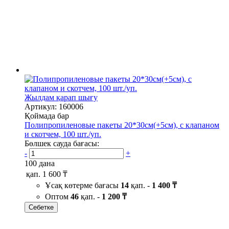
Жылдам қарап шығу
Артикул: 160006
Қоймада бар
Полипропиленовые пакеты 20*30см(+5см), с клапаном
и скотчем, 100 шт./уп.
Бөлшек сауда бағасы:
-
+
100 дана
қап.
1 600 ₸
Ұсақ көтерме бағасы
14
қап. -
1 400 ₸
Оптом
46
қап. -
1 200 ₸
Себетке