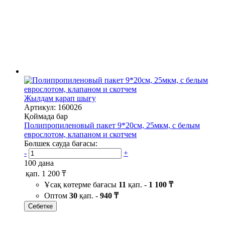
Жылдам қарап шығу
Артикул: 160026
Қоймада бар
Полипропиленовый пакет 9*20см, 25мкм, с белым
еврослотом, клапаном и скотчем
Бөлшек сауда бағасы:
-
+
100 дана
қап.
1 200 ₸
Ұсақ көтерме бағасы
11
қап. -
1 100 ₸
Оптом
30
қап. -
940 ₸
Себетке