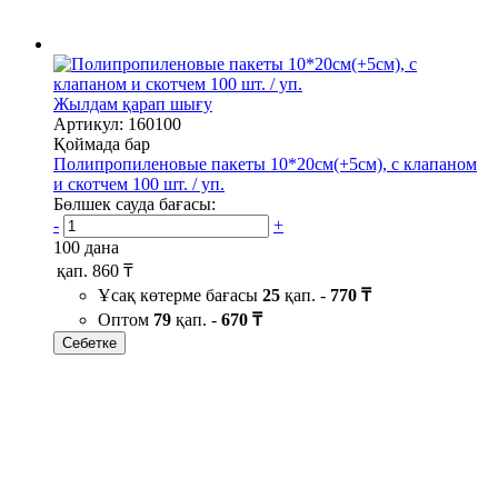
Жылдам қарап шығу
Артикул: 160100
Қоймада бар
Полипропиленовые пакеты 10*20см(+5см), с клапаном
и скотчем 100 шт. / уп.
Бөлшек сауда бағасы:
-
+
100 дана
қап.
860 ₸
Ұсақ көтерме бағасы
25
қап. -
770 ₸
Оптом
79
қап. -
670 ₸
Себетке