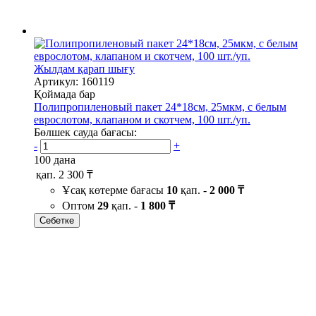
Жылдам қарап шығу
Артикул: 160119
Қоймада бар
Полипропиленовый пакет 24*18см, 25мкм, с белым
еврослотом, клапаном и скотчем, 100 шт./уп.
Бөлшек сауда бағасы:
-
+
100 дана
қап.
2 300 ₸
Ұсақ көтерме бағасы
10
қап. -
2 000 ₸
Оптом
29
қап. -
1 800 ₸
Себетке