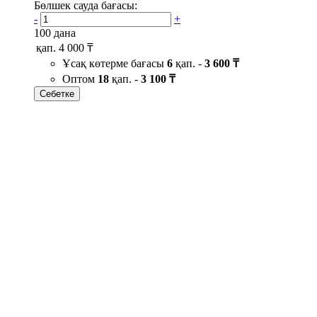
Бөлшек сауда бағасы:
-
+
100 дана
қап.
4 000 ₸
Ұсақ көтерме бағасы
6
қап. -
3 600 ₸
Оптом
18
қап. -
3 100 ₸
Себетке