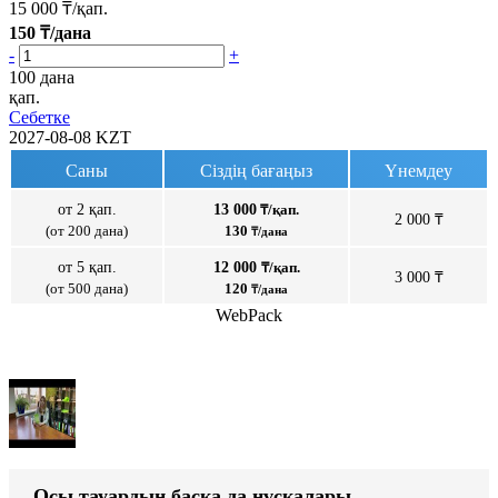
15 000
₸/қап.
150
₸/дана
-
+
100 дана
қап.
Себетке
2027-08-08
KZT
Саны
Сіздің бағаңыз
Үнемдеу
от 2 қап.
13 000
₸/қап.
2 000 ₸
(от 200 дана)
130
₸/дана
от 5 қап.
12 000
₸/қап.
3 000 ₸
(от 500 дана)
120
₸/дана
WebPack
Осы тауардың басқа да нұсқалары