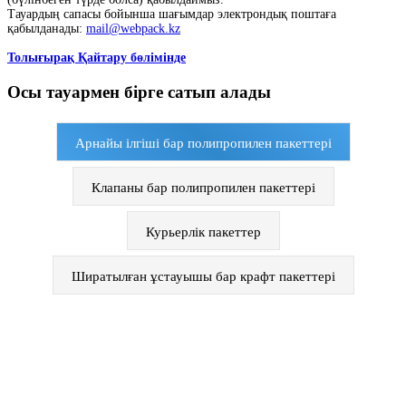
Тауардың сапасы бойынша шағымдар электрондық поштаға
қабылданады:
mail@webpack.kz
Толығырақ Қайтару бөлімінде
Осы тауармен бірге сатып алады
Арнайы ілгіші бар полипропилен пакеттері
Клапаны бар полипропилен пакеттері
Курьерлік пакеттер
Ширатылған ұстауышы бар крафт пакеттері