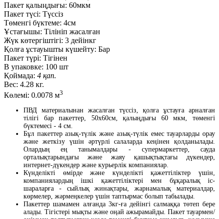
Пакет қалыңдығы:
60мкм
Пакет түсі:
Түссіз
Төменгі бүктеме:
4см
Ұстағышы:
Тілініп жасалған
Жүк көтергіштігі:
3 дейінкг
Қолға ұстауышты күшейту:
Бар
Пакет түрі:
Тігінен
В упаковке:
100 шт
Қоймада:
4 қап.
Вес:
4.28 кг.
3
Көлемі:
0.0078 м
ПВД материалынан жасалған түссіз, қолға ұстауға арналған
тілігі бар пакеттер, 50х60см, қалыңдығы 60 мкм, төменгі
бүктемесі - 4 см.
Бұл пакеттер азық-түлік және азық-түлік емес тауарларды орау
және жеткізу үшін әртүрлі салаларда кеңінен қолданылады.
Олардың ең танымалдары - супермаркеттер, сауда
орталықтарындағы және жаяу қашықтықтағы дүкендер,
интернет-дүкендер және курьерлік компаниялар.
Күнделікті өмірде және күнделікті қажеттіліктер үшін,
компаниялардың ішкі қажеттіліктері мен бұқаралық іс-
шараларға - сыйлық жинақтары, жарнамалық материалдар,
көрмелер, жәрмеңкелер үшін таптырмас болып табылады.
Пакеттер шамамен алғанда 3кг-ға дейінгі салмаққа төтеп бере
алады. Тігістері мықты және оңай ажырамайды. Пакет тауармен/