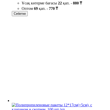
Ұсақ көтерме бағасы
22
қап. -
880 ₸
Оптом
69
қап. -
770 ₸
Себетке