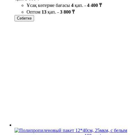
Ұсақ көтерме бағасы
4
қап. -
4 400 ₸
Оптом
13
қап. -
3 800 ₸
Себетке