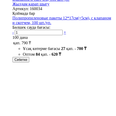
Жылдам қарап шығу
Артикул: 160034
Қоймада бар
Полипропиленовые пакеты 12*17см(+5см), с клапаном
и скотчем, 100 шт./уп.
Бөлшек сауда бағасы:
-
+
100 дана
қап.
790 ₸
Ұсақ көтерме бағасы
27
қап. -
700 ₸
Оптом
84
қап. -
620 ₸
Себетке