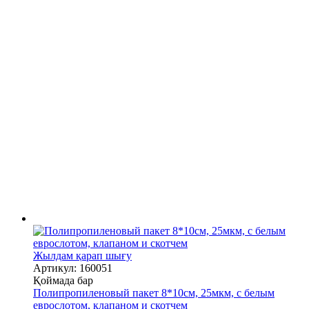
Жылдам қарап шығу
Артикул: 160051
Қоймада бар
Полипропиленовый пакет 8*10см, 25мкм, с белым
еврослотом, клапаном и скотчем