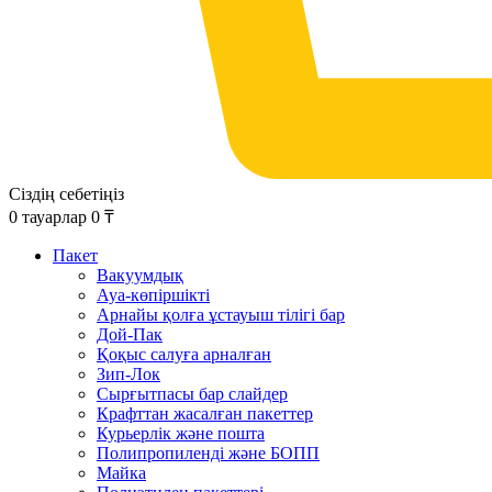
Сіздің себетіңіз
0
тауарлар
0
₸
Пакет
Вакуумдық
Ауа-көпіршікті
Арнайы қолға ұстауыш тілігі бар
Дой-Пак
Қоқыс салуға арналған
Зип-Лок
Сырғытпасы бар слайдер
Крафттан жасалған пакеттер
Курьерлік және пошта
Полипропиленді және БОПП
Майка