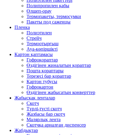
Полиэтилен пакеттері
Полипропилен қабы
Өлшеп-орау
Термопакеты, термосумки
Пакеты под саженцы
Пленка
Полиэтилен
Стрейч
Термоотырғыш
Ауа-көпіршікті
Картон қаптамасы
Гофроқораптар
Өздігінен жиналатын қораптар
Пошта қораптары
Терезесі бар қораптар
Картон тубусы
Гофрокартон
Өздігінен жабысатын конверттер
Жабысқақ ленталар
Скотч
Түрлі-түсті скотч
Жазбасы бар скотч
Малярлық лента
Скотчқа арналған диспенсер
Жабдықтар