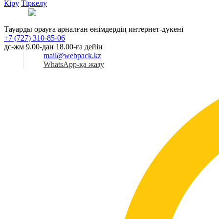
Кіру
Тіркелу
Қаз
Тауарды орауға арналған өнімдердің интернет-дүкені
+7 (727) 310-85-06
дс-жм 9.00-дан 18.00-ға дейін
mail@webpack.kz
WhatsApp-қа жазу