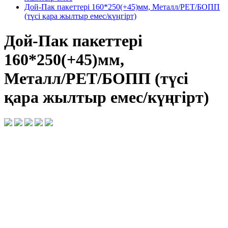
Дой-Пак пакеттері 160*250(+45)мм, Металл/PET/БОПП
(түсі қара жылтыр емес/күңгірт)
Дой-Пак пакеттері
160*250(+45)мм,
Металл/PET/БОПП (түсі
қара жылтыр емес/күңгірт)