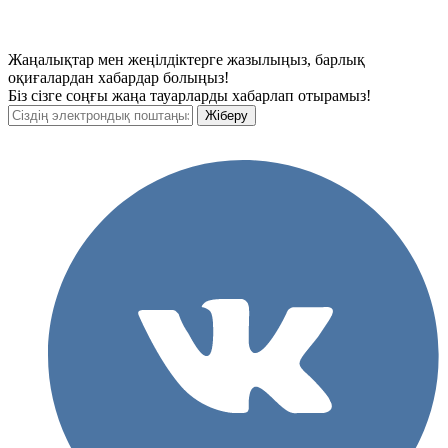
Жаңалықтар мен жеңілдіктерге жазылыңыз, барлық
оқиғалардан хабардар болыңыз!
Біз сізге соңғы жаңа тауарларды хабарлап отырамыз!