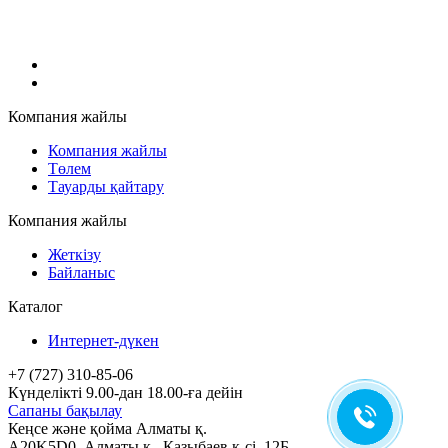
Компания жайлы
Компания жайлы
Төлем
Тауарды қайтару
Компания жайлы
Жеткізу
Байланыс
Каталог
Интернет-дүкен
+7 (727) 310-85-06
Күнделікті 9.00-дан 18.00-ға дейін
Сапаны бақылау
Кеңсе және қойма Алматы қ.
A20K5D0
,
Алматы
қ.,
Қазыбаев к-сі, 12Б