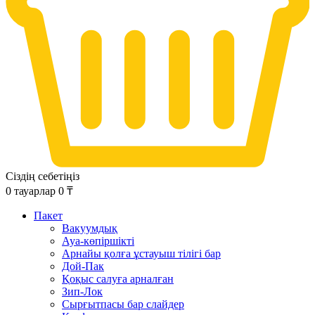
Сіздің себетіңіз
0
тауарлар
0
₸
Пакет
Вакуумдық
Ауа-көпіршікті
Арнайы қолға ұстауыш тілігі бар
Дой-Пак
Қоқыс салуға арналған
Зип-Лок
Сырғытпасы бар слайдер