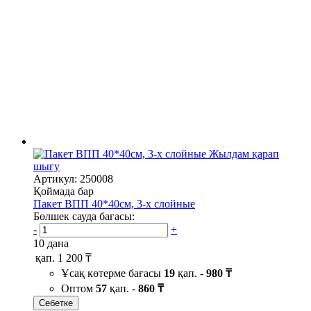
Жылдам қарап
шығу
Артикул: 250008
Қоймада бар
Пакет ВПП 40*40см, 3-х слойные
Бөлшек сауда бағасы:
-
+
10 дана
қап.
1 200 ₸
Ұсақ көтерме бағасы
19
қап. -
980 ₸
Оптом
57
қап. -
860 ₸
Себетке