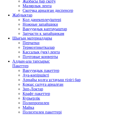
Жазбасы бар скотч
Малярлық лента
Скотчқа арналған диспенсер
Жабдықтар
Қол дәнекерлеуіштері
Ножные запайщики
Вакуумдық қаптауыштар
Запчасти к запайщикам
Шығын материалдары
Перчатки
Термоэтикеткалар
Кассалық (чек) лента
Почтовые конверты
Алдын-ала тапсырыс
Пакеттер
Вакуумдық пакеттер
Ауа-көпіршікті
Арнайы қолға ұстауыш тілігі бар
Қоқыс салуға арналған
Зип-Локтар
Крафт пакеттер
Курьерлік
Полипропилен
Майка
Полиэтилен пакеттері