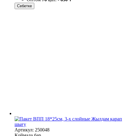
Себетке
Жылдам қарап
шығу
Артикул: 250048
Қоймада бар