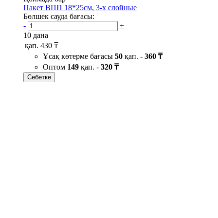
Пакет ВПП 18*25см, 3-х слойные
Бөлшек сауда бағасы:
-
+
10 дана
қап.
430 ₸
Ұсақ көтерме бағасы
50
қап. -
360 ₸
Оптом
149
қап. -
320 ₸
Себетке