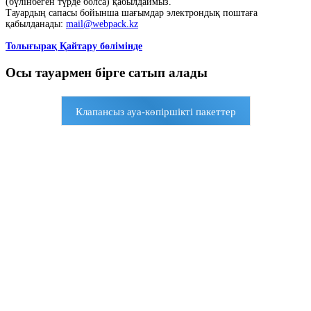
(бүлінбеген түрде болса) қабылдаймыз.
Тауардың сапасы бойынша шағымдар электрондық поштаға
қабылданады:
mail@webpack.kz
Толығырақ Қайтару бөлімінде
Осы тауармен бірге сатып алады
Клапансыз ауа-көпіршікті пакеттер