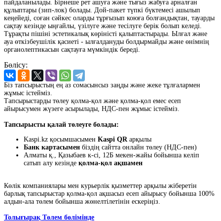
пайдаланылады. Бірнеше рет ашуға және тығыз жабуға арналған
құлыптары (зип-лок) болады. Дой-пакет түпкі бүктемесі ашылып
кеңейеді, соған сәйкес оларды тұрғызып коюға болғандықтан, тауарды
сақтау кезінде ыңғайлы, үзілуге және тесілуге берік болып келеді.
Тұрақты пішіні эстетикалық көріністі қалыптастырады. Ылғал және
ауа өткізбеушілік қасиеті - ылғалдануды болдырмайды және өнімнің
органолептикасын сақтауға мүмкіндік береді.
Бөлісу:
Біз тапсырыстың ең аз сомасынсыз заңды және жеке тұлғалармен
жұмыс істейміз.
Тапсырыстарды төлеу қолма-қол және қолма-қол емес есеп
айырысумен жүзеге асырылады, НДС-пен жұмыс істейміз.
Тапсырысты қалай төлеуге болады:
Kaspi.kz қосымшасымен
Kaspi QR
арқылы
Банк картасымен
біздің сайтта онлайн төлеу (НДС-пен)
Алматы қ., Қазыбаев к-сі, 12Б мекен-жайы бойынша келіп
сатып алу кезінде
қолма-қол ақшамен
Көлік компаниялары мен курьерлік қызметтер арқылы жіберетін
барлық тапсырыстар қолма-қол ақшасыз есеп айырысу бойынша 100%
алдын-ала төлем бойынша жөнелтілетінін ескеріңіз.
Толығырақ Төлем бөлімінде