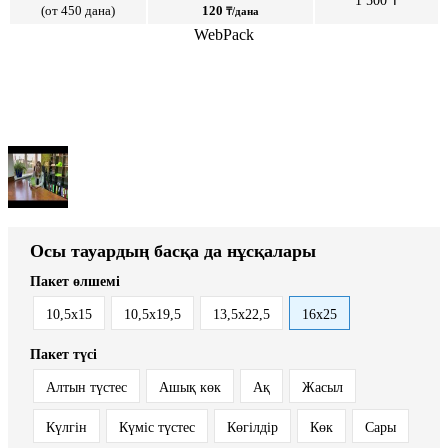
1 500 ₸
(от 450 дана)
120
₸/дана
WebPack
Осы тауардың басқа да нұсқалары
Пакет өлшемі
10,5х15
10,5х19,5
13,5х22,5
16х25
Пакет түсі
Алтын түстес
Ашық көк
Ақ
Жасыл
Күлгін
Күміс түстес
Көгілдір
Көк
Сары