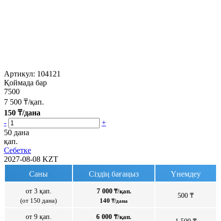
Артикул:
104121
Қоймада бар
7500
7 500
₸/қап.
150
₸/дана
-
+
50 дана
қап.
Себетке
2027-08-08
KZT
Саны
Сіздің бағаңыз
Үнемдеу
от 3 қап.
7 000
₸/қап.
500 ₸
(от 150 дана)
140
₸/дана
от 9 қап.
6 000
₸/қап.