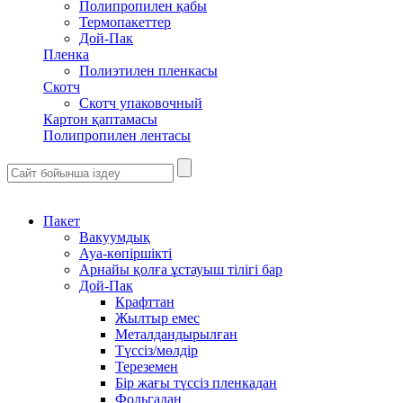
Полипропилен қабы
Термопакеттер
Дой-Пак
Пленка
Полиэтилен пленкасы
Скотч
Скотч упаковочный
Картон қаптамасы
Полипропилен лентасы
Пакет
Вакуумдық
Ауа-көпіршікті
Арнайы қолға ұстауыш тілігі бар
Дой-Пак
Крафттан
Жылтыр емес
Металдандырылған
Түссіз/мөлдір
Тереземен
Бір жағы түссіз пленкадан
Фольгадан