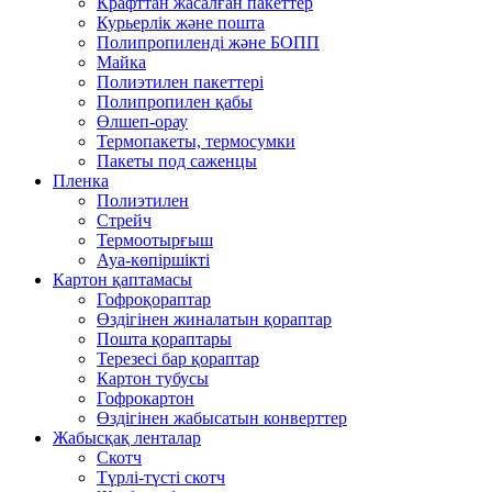
Крафттан жасалған пакеттер
Курьерлік және пошта
Полипропиленді және БОПП
Майка
Полиэтилен пакеттері
Полипропилен қабы
Өлшеп-орау
Термопакеты, термосумки
Пакеты под саженцы
Пленка
Полиэтилен
Стрейч
Термоотырғыш
Ауа-көпіршікті
Картон қаптамасы
Гофроқораптар
Өздігінен жиналатын қораптар
Пошта қораптары
Терезесі бар қораптар
Картон тубусы
Гофрокартон
Өздігінен жабысатын конверттер
Жабысқақ ленталар
Скотч
Түрлі-түсті скотч