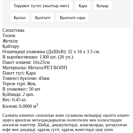
Терракот түстес (жылтыр емес)
Қара
Қоңыр
Қызыл
Қызғылт
Қызғылт-сары
Сипаттама
Төлем
Жеткізу
Қайтару
Өлшемдері упаковки (ДxШxВ):
32
x
16
x
3.5 см.
В коробке/мешке:
1300 шт. (26 уп.)
Пакет өлшемі:
16х25см
Материалы:
Металл/PET/БОПП
Пакет түсі:
Қара
Төменгі бүктеме:
45мм
Терезе түрі:
Жоқ
В упаковке::
50 шт
Қоймада:
2 қап.
Вес:
0.45 кг.
3
Көлемі:
0.0006 м
Салмағы өлшеніп сатылатын және сусымалы өнімдерді зауытта өлшеп-
орауға арналған металдандырылған полиэтилен мен полиэстерден
жасалған пакеттер. Шәйді, дәмдеуіштерді, жаңғақтарды, ұнтақталған
кофе мен дәндерді, құрғақ сүтті, құрғақ жемістерді орау үшін