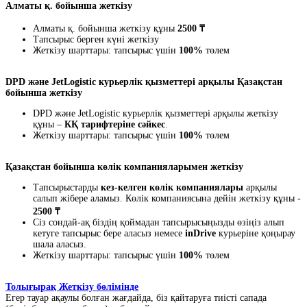
Алматы қ. бойынша жеткізу
Алматы қ. бойынша жеткізу құны
2500 ₸
Тапсырыс берген күні жеткізу
Жеткізу шарттары: тапсырыс үшін
100%
төлем
DPD және JetLogistic курьерлік қызметтері арқылы Қазақстан
бойынша жеткізу
DPD және JetLogistic курьерлік қызметтері арқылы жеткізу
құны –
КҚ тарифтеріне сәйкес
.
Жеткізу шарттары: тапсырыс үшін
100%
төлем
Қазақстан бойынша көлік компанияларымен жеткізу
Тапсырыстарды
кез-келген көлік компаниялары
арқылы
салып жібере аламыз. Көлік компаниясына дейін жеткізу құны -
2500 ₸
Сіз сондай-ақ біздің қоймадан тапсырысыңызды өзіңіз алып
кетуге тапсырыс бере аласыз немесе
inDrive
курьеріне қоңырау
шала аласыз.
Жеткізу шарттары: тапсырыс үшін
100%
төлем
Толығырақ Жеткізу бөлімінде
Егер тауар ақаулы болған жағдайда, біз қайтаруға тиісті сапада