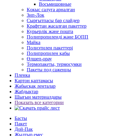
Восьмишовные
Қоқыс салуға арналған
Зип-Лок
Сырғытпасы бар слайдер
Крафттан жасалған пакеттер
Курьерлік және пошта
Полипропиленді және БОПП
Майка
Полиэтилен пакеттері
Полипропилен қабы
Өлшеп-орау
Термопакеты, термосумки
Пакеты под саженцы
Пленка
Картон қаптамасы
Жабысқақ ленталар
Жабдықтар
Шығын материалдары
Показать все категории
Басты
Пакет
Дой-Пак
Жылтыр емес