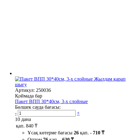
Жылдам қарап
шығу
Артикул: 250036
Қоймада бар
Пакет ВПП 30*40см, 3-х слойные
Бөлшек сауда бағасы:
-
+
10 дана
қап.
840 ₸
Ұсақ көтерме бағасы
26
қап. -
710 ₸
Оптом
76
қап. -
630 ₸