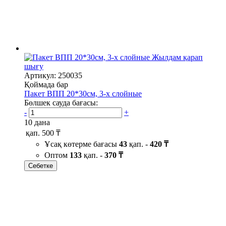
Жылдам қарап
шығу
Артикул: 250035
Қоймада бар
Пакет ВПП 20*30см, 3-х слойные
Бөлшек сауда бағасы:
-
+
10 дана
қап.
500 ₸
Ұсақ көтерме бағасы
43
қап. -
420 ₸
Оптом
133
қап. -
370 ₸
Себетке