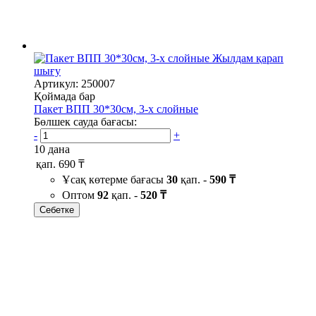
Жылдам қарап
шығу
Артикул: 250007
Қоймада бар
Пакет ВПП 30*30см, 3-х слойные
Бөлшек сауда бағасы:
-
+
10 дана
қап.
690 ₸
Ұсақ көтерме бағасы
30
қап. -
590 ₸
Оптом
92
қап. -
520 ₸
Себетке