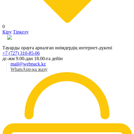
0
Кіру
Тіркелу
Қаз
Тауарды орауға арналған өнімдердің интернет-дүкені
+7 (727) 310-85-06
дс-жм 9.00-дан 18.00-ға дейін
mail@webpack.kz
WhatsApp-қа жазу