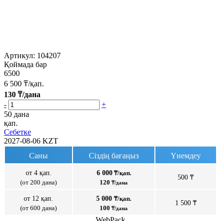
Артикул:
104207
Қоймада бар
6500
6 500
₸/қап.
130
₸/дана
-
+
50 дана
қап.
Себетке
2027-08-06
KZT
Саны
Сіздің бағаңыз
Үнемдеу
от 4 қап.
6 000
₸/қап.
500 ₸
(от 200 дана)
120
₸/дана
от 12 қап.
5 000
₸/қап.
1 500 ₸
(от 600 дана)
100
₸/дана
WebPack