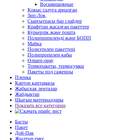
Восьмишовные
Қоқыс салуға арналған
Зип-Лок
Сырғытпасы бар слайдер
Крафттан жасалған пакеттер
Курьерлік және пошта
Полипропиленді және БОПП
Майка
Полиэтилен пакеттері
Полипропилен қабы
Өлшеп-орау
Термопакеты, термосумки
Пакеты под саженцы
Пленка
Картон қаптамасы
Жабысқақ ленталар
Жабдықтар
Шығын материалдары
Показать все категории
Басты
Пакет
Дой-Пак
Жылтыр емес