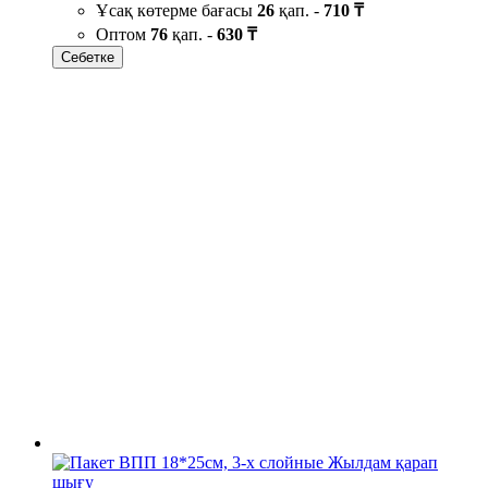
Ұсақ көтерме бағасы
26
қап. -
710 ₸
Оптом
76
қап. -
630 ₸
Себетке
Жылдам қарап
шығу