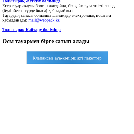
Толығырақ Жеткізу бөлімінде
Егер тауар ақаулы болған жағдайда, біз қайтаруға тиісті сапада
(бүлінбеген түрде болса) қабылдаймыз.
Тауардың сапасы бойынша шағымдар электрондық поштаға
қабылданады:
mail@webpack.kz
Толығырақ Қайтару бөлімінде
Осы тауармен бірге сатып алады
Клапансыз ауа-көпіршікті пакеттер