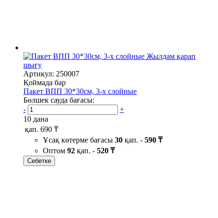
Жылдам қарап
шығу
Артикул: 250007
Қоймада бар
Пакет ВПП 30*30см, 3-х слойные
Бөлшек сауда бағасы:
-
+
10 дана
қап.
690 ₸
Ұсақ көтерме бағасы
30
қап. -
590 ₸
Оптом
92
қап. -
520 ₸
Себетке