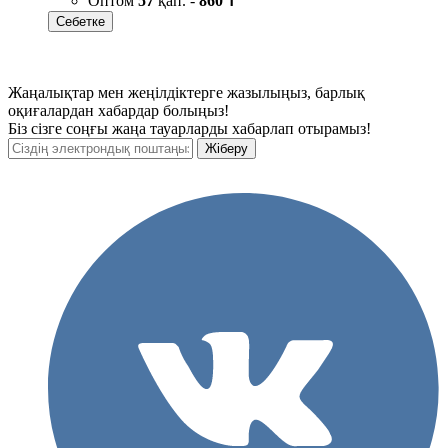
Оптом
57
қап. -
860 ₸
Себетке
Жаңалықтар мен жеңілдіктерге жазылыңыз, барлық
оқиғалардан хабардар болыңыз!
Біз сізге соңғы жаңа тауарларды хабарлап отырамыз!