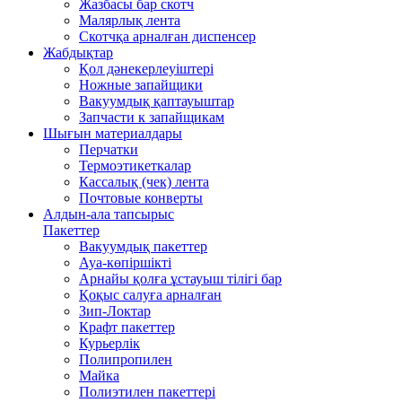
Жазбасы бар скотч
Малярлық лента
Скотчқа арналған диспенсер
Жабдықтар
Қол дәнекерлеуіштері
Ножные запайщики
Вакуумдық қаптауыштар
Запчасти к запайщикам
Шығын материалдары
Перчатки
Термоэтикеткалар
Кассалық (чек) лента
Почтовые конверты
Алдын-ала тапсырыс
Пакеттер
Вакуумдық пакеттер
Ауа-көпіршікті
Арнайы қолға ұстауыш тілігі бар
Қоқыс салуға арналған
Зип-Локтар
Крафт пакеттер
Курьерлік
Полипропилен
Майка
Полиэтилен пакеттері