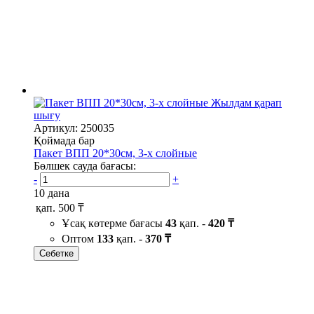
Жылдам қарап
шығу
Артикул: 250035
Қоймада бар
Пакет ВПП 20*30см, 3-х слойные
Бөлшек сауда бағасы:
-
+
10 дана
қап.
500 ₸
Ұсақ көтерме бағасы
43
қап. -
420 ₸
Оптом
133
қап. -
370 ₸
Себетке