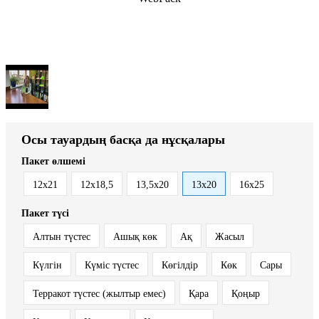
Осы тауардың басқа да нұсқалары
Пакет өлшемі
12x21
12х18,5
13,5х20
13x20
16х25
Пакет түсі
Алтын түстес
Ашық көк
Ақ
Жасыл
Күлгін
Күміс түстес
Көгілдір
Көк
Сары
Терракот түстес (жылтыр емес)
Қара
Қоңыр