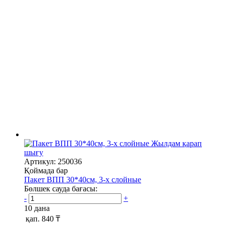
Жылдам қарап
шығу
Артикул: 250036
Қоймада бар
Пакет ВПП 30*40см, 3-х слойные
Бөлшек сауда бағасы:
-
+
10 дана
қап.
840 ₸