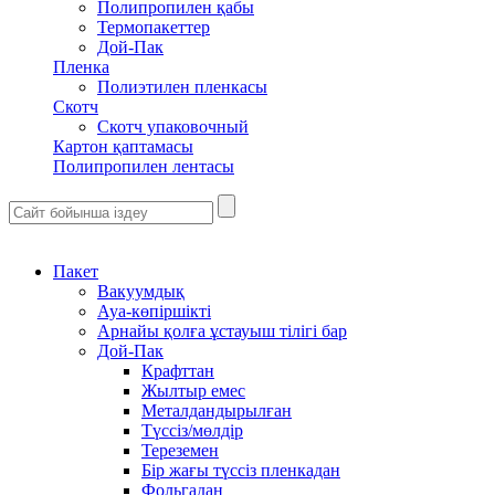
Полипропилен қабы
Термопакеттер
Дой-Пак
Пленка
Полиэтилен пленкасы
Скотч
Скотч упаковочный
Картон қаптамасы
Полипропилен лентасы
Пакет
Вакуумдық
Ауа-көпіршікті
Арнайы қолға ұстауыш тілігі бар
Дой-Пак
Крафттан
Жылтыр емес
Металдандырылған
Түссіз/мөлдір
Тереземен
Бір жағы түссіз пленкадан
Фольгадан