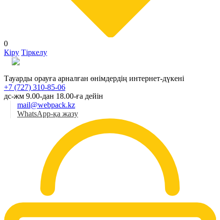
0
Кіру
Тіркелу
Қаз
Тауарды орауға арналған өнімдердің интернет-дүкені
+7 (727) 310-85-06
дс-жм 9.00-дан 18.00-ға дейін
mail@webpack.kz
WhatsApp-қа жазу