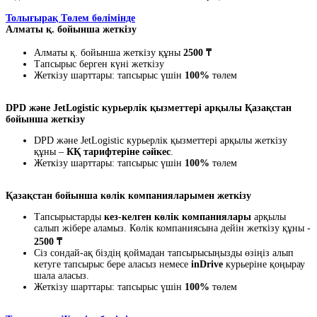
Толығырақ Төлем бөлімінде
Алматы қ. бойынша жеткізу
Алматы қ. бойынша жеткізу құны
2500 ₸
Тапсырыс берген күні жеткізу
Жеткізу шарттары: тапсырыс үшін
100%
төлем
DPD және JetLogistic курьерлік қызметтері арқылы Қазақстан
бойынша жеткізу
DPD және JetLogistic курьерлік қызметтері арқылы жеткізу
құны –
КҚ тарифтеріне сәйкес
.
Жеткізу шарттары: тапсырыс үшін
100%
төлем
Қазақстан бойынша көлік компанияларымен жеткізу
Тапсырыстарды
кез-келген көлік компаниялары
арқылы
салып жібере аламыз. Көлік компаниясына дейін жеткізу құны -
2500 ₸
Сіз сондай-ақ біздің қоймадан тапсырысыңызды өзіңіз алып
кетуге тапсырыс бере аласыз немесе
inDrive
курьеріне қоңырау
шала аласыз.
Жеткізу шарттары: тапсырыс үшін
100%
төлем