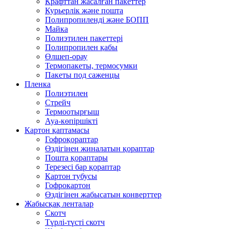
Крафттан жасалған пакеттер
Курьерлік және пошта
Полипропиленді және БОПП
Майка
Полиэтилен пакеттері
Полипропилен қабы
Өлшеп-орау
Термопакеты, термосумки
Пакеты под саженцы
Пленка
Полиэтилен
Стрейч
Термоотырғыш
Ауа-көпіршікті
Картон қаптамасы
Гофроқораптар
Өздігінен жиналатын қораптар
Пошта қораптары
Терезесі бар қораптар
Картон тубусы
Гофрокартон
Өздігінен жабысатын конверттер
Жабысқақ ленталар
Скотч
Түрлі-түсті скотч