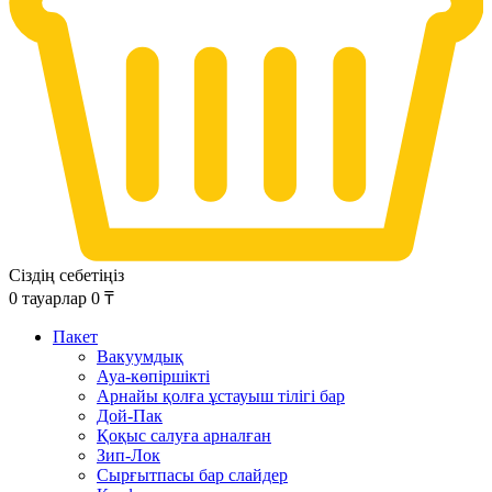
Сіздің себетіңіз
0
тауарлар
0
₸
Пакет
Вакуумдық
Ауа-көпіршікті
Арнайы қолға ұстауыш тілігі бар
Дой-Пак
Қоқыс салуға арналған
Зип-Лок
Сырғытпасы бар слайдер