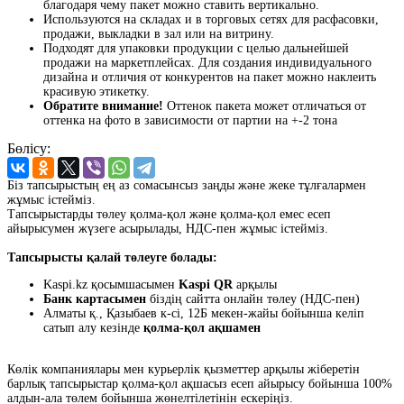
благодаря чему пакет можно ставить вертикально.
Используются на складах и в торговых сетях для расфасовки,
продажи, выкладки в зал или на витрину.
Подходят для упаковки продукции с целью дальнейшей
продажи на маркетплейсах. Для создания индивидуального
дизайна и отличия от конкурентов на пакет можно наклеить
красивую этикетку.
Обратите внимание!
Оттенок пакета может отличаться от
оттенка на фото в зависимости от партии на +-2 тона
Бөлісу:
Біз тапсырыстың ең аз сомасынсыз заңды және жеке тұлғалармен
жұмыс істейміз.
Тапсырыстарды төлеу қолма-қол және қолма-қол емес есеп
айырысумен жүзеге асырылады, НДС-пен жұмыс істейміз.
Тапсырысты қалай төлеуге болады:
Kaspi.kz қосымшасымен
Kaspi QR
арқылы
Банк картасымен
біздің сайтта онлайн төлеу (НДС-пен)
Алматы қ., Қазыбаев к-сі, 12Б мекен-жайы бойынша келіп
сатып алу кезінде
қолма-қол ақшамен
Көлік компаниялары мен курьерлік қызметтер арқылы жіберетін
барлық тапсырыстар қолма-қол ақшасыз есеп айырысу бойынша 100%
алдын-ала төлем бойынша жөнелтілетінін ескеріңіз.