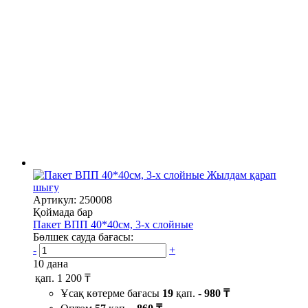
Жылдам қарап
шығу
Артикул: 250008
Қоймада бар
Пакет ВПП 40*40см, 3-х слойные
Бөлшек сауда бағасы:
-
+
10 дана
қап.
1 200 ₸
Ұсақ көтерме бағасы
19
қап. -
980 ₸