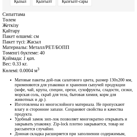
Қызыл
Қызғылт
Қызғылт-сары
Сипаттама
Төлем
Жеткізу
Қайтару
Пакет өлшемі:
см
Пакет түсі:
Жасыл
Материалы:
Металл/PET/БОПП
Төменгі бүктеме:
40
Қоймада:
1 қап.
Вес:
0.33 кг.
3
Көлемі:
0.0004 м
Матовые пакеты дой-пак салатового цвета, размер 130x200 мм,
применяются для упаковки и хранения сыпучей продукции
(кофе, чай, крупа, специи, орехи, сухофрукты, сладости, снэки,
морская соль, скраб для тела, бытовая химия, корм для
животных и др.).
Изготовлены из многослойного материала. Не пропускают
влагу и сторонние запахи. Сохраняют свойства и качества
продукта.
Удобный замок зип-лок позволяет многократно открывать и
закрывать упаковку. Zip-lock плотно закрывается, товар не
рассыпется случайно.
Донная складка расширяется при заполнении содержимым,