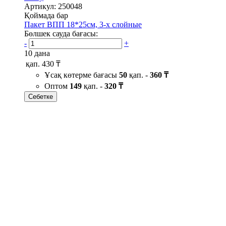
Артикул: 250048
Қоймада бар
Пакет ВПП 18*25см, 3-х слойные
Бөлшек сауда бағасы:
-
+
10 дана
қап.
430 ₸
Ұсақ көтерме бағасы
50
қап. -
360 ₸
Оптом
149
қап. -
320 ₸
Себетке