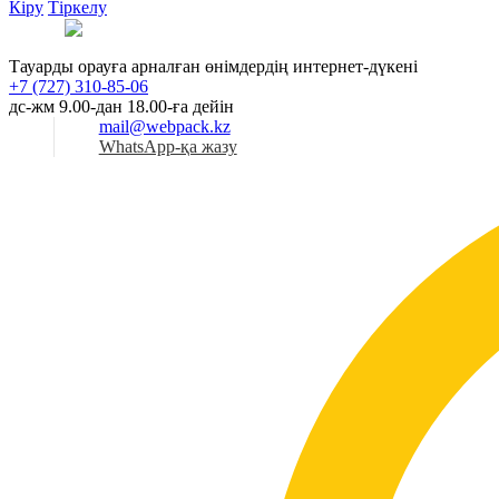
Кіру
Тіркелу
Қаз
Тауарды орауға арналған өнімдердің интернет-дүкені
+7 (727) 310-85-06
дс-жм 9.00-дан 18.00-ға дейін
mail@webpack.kz
WhatsApp-қа жазу