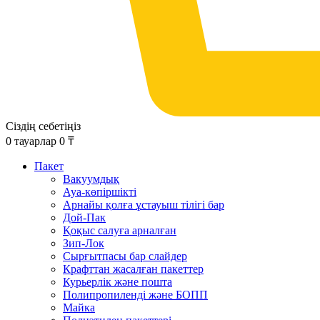
Сіздің себетіңіз
0
тауарлар
0
₸
Пакет
Вакуумдық
Ауа-көпіршікті
Арнайы қолға ұстауыш тілігі бар
Дой-Пак
Қоқыс салуға арналған
Зип-Лок
Сырғытпасы бар слайдер
Крафттан жасалған пакеттер
Курьерлік және пошта
Полипропиленді және БОПП
Майка