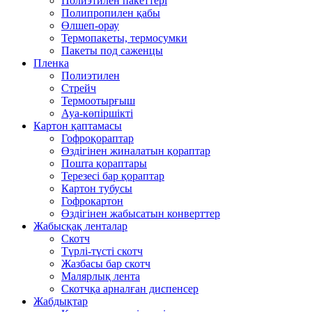
Полиэтилен пакеттері
Полипропилен қабы
Өлшеп-орау
Термопакеты, термосумки
Пакеты под саженцы
Пленка
Полиэтилен
Стрейч
Термоотырғыш
Ауа-көпіршікті
Картон қаптамасы
Гофроқораптар
Өздігінен жиналатын қораптар
Пошта қораптары
Терезесі бар қораптар
Картон тубусы
Гофрокартон
Өздігінен жабысатын конверттер
Жабысқақ ленталар
Скотч
Түрлі-түсті скотч
Жазбасы бар скотч
Малярлық лента
Скотчқа арналған диспенсер
Жабдықтар