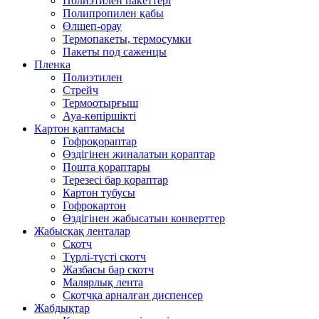
Полиэтилен пакеттері
Полипропилен қабы
Өлшеп-орау
Термопакеты, термосумки
Пакеты под саженцы
Пленка
Полиэтилен
Стрейч
Термоотырғыш
Ауа-көпіршікті
Картон қаптамасы
Гофроқораптар
Өздігінен жиналатын қораптар
Пошта қораптары
Терезесі бар қораптар
Картон тубусы
Гофрокартон
Өздігінен жабысатын конверттер
Жабысқақ ленталар
Скотч
Түрлі-түсті скотч
Жазбасы бар скотч
Малярлық лента
Скотчқа арналған диспенсер
Жабдықтар