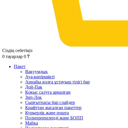
Сіздің себетіңіз
0
тауарлар
0
₸
Пакет
Вакуумдық
Ауа-көпіршікті
Арнайы қолға ұстауыш тілігі бар
Дой-Пак
Қоқыс салуға арналған
Зип-Лок
Сырғытпасы бар слайдер
Крафттан жасалған пакеттер
Курьерлік және пошта
Полипропиленді және БОПП
Майка