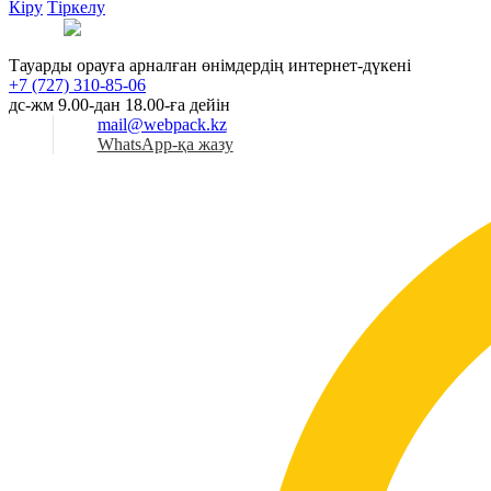
Кіру
Тіркелу
Қаз
Тауарды орауға арналған өнімдердің интернет-дүкені
+7 (727) 310-85-06
дс-жм 9.00-дан 18.00-ға дейін
mail@webpack.kz
WhatsApp-қа жазу