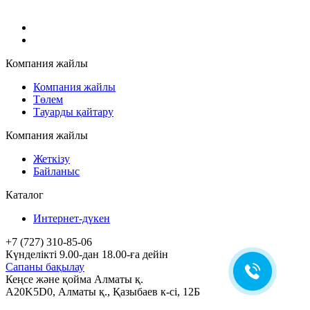
Компания жайлы
Компания жайлы
Төлем
Тауарды қайтару
Компания жайлы
Жеткізу
Байланыс
Каталог
Интернет-дүкен
+7 (727) 310-85-06
Күнделікті 9.00-дан 18.00-ға дейін
Сапаны бақылау
Кеңсе және қойма Алматы қ.
A20K5D0
,
Алматы
қ.,
Қазыбаев к-сі, 12Б