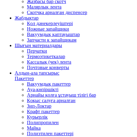
Жазбасы бар скотч
Малярлық лента
Скотчқа арналған диспенсер
Жабдықтар
Қол дәнекерлеуіштері
Ножные запайщики
Вакуумдық қаптауыштар
Запчасти к запайщикам
Шығын материалдары
Перчатки
Термоэтикеткалар
Кассалық (чек) лента
Почтовые конверты
Алдын-ала тапсырыс
Пакеттер
Вакуумдық пакеттер
Ауа-көпіршікті
Арнайы қолға ұстауыш тілігі бар
Қоқыс салуға арналған
Зип-Локтар
Крафт пакеттер
Курьерлік
Полипропилен
Майка
Полиэтилен пакеттері