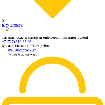
0
Кіру
Тіркелу
Қаз
Тауарды орауға арналған өнімдердің интернет-дүкені
+7 (727) 310-85-06
дс-жм 9.00-дан 18.00-ға дейін
mail@webpack.kz
WhatsApp-қа жазу