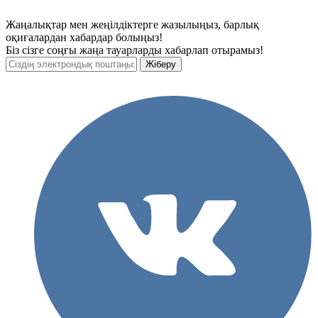
Жаңалықтар мен жеңілдіктерге жазылыңыз, барлық
оқиғалардан хабардар болыңыз!
Біз сізге соңғы жаңа тауарларды хабарлап отырамыз!