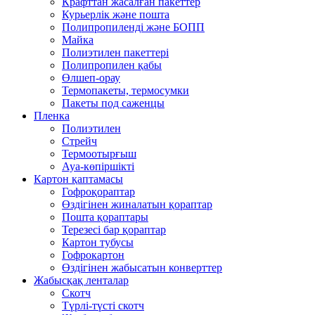
Крафттан жасалған пакеттер
Курьерлік және пошта
Полипропиленді және БОПП
Майка
Полиэтилен пакеттері
Полипропилен қабы
Өлшеп-орау
Термопакеты, термосумки
Пакеты под саженцы
Пленка
Полиэтилен
Стрейч
Термоотырғыш
Ауа-көпіршікті
Картон қаптамасы
Гофроқораптар
Өздігінен жиналатын қораптар
Пошта қораптары
Терезесі бар қораптар
Картон тубусы
Гофрокартон
Өздігінен жабысатын конверттер
Жабысқақ ленталар
Скотч
Түрлі-түсті скотч