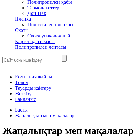
Полипропилен қабы
Термопакеттер
Дой-Пак
Пленка
Полиэтилен пленкасы
Скотч
Скотч упаковочный
Картон қаптамасы
Полипропилен лентасы
Компания жайлы
Төлем
Тауарды қайтару
Жеткізу
Байланыс
Басты
Жаңалықтар мен мақалалар
Жаңалықтар мен мақалалар