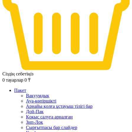
Сіздің себетіңіз
0
тауарлар
0
₸
Пакет
Вакуумдық
Ауа-көпіршікті
Арнайы қолға ұстауыш тілігі бар
Дой-Пак
Қоқыс салуға арналған
Зип-Лок
Сырғытпасы бар слайдер