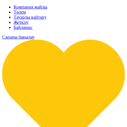
Компания жайлы
Төлем
Тауарды қайтару
Жеткізу
Байланыс
Сапаны бақылау