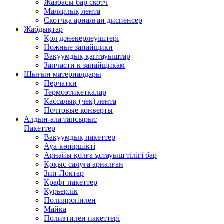
Жазбасы бар скотч
Малярлық лента
Скотчқа арналған диспенсер
Жабдықтар
Қол дәнекерлеуіштері
Ножные запайщики
Вакуумдық қаптауыштар
Запчасти к запайщикам
Шығын материалдары
Перчатки
Термоэтикеткалар
Кассалық (чек) лента
Почтовые конверты
Алдын-ала тапсырыс
Пакеттер
Вакуумдық пакеттер
Ауа-көпіршікті
Арнайы қолға ұстауыш тілігі бар
Қоқыс салуға арналған
Зип-Локтар
Крафт пакеттер
Курьерлік
Полипропилен
Майка
Полиэтилен пакеттері