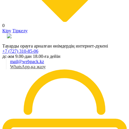
0
Кіру
Тіркелу
Қаз
Тауарды орауға арналған өнімдердің интернет-дүкені
+7 (727) 310-85-06
дс-жм 9.00-дан 18.00-ға дейін
mail@webpack.kz
WhatsApp-қа жазу