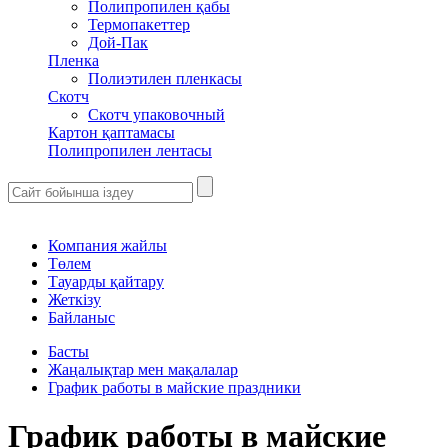
Полипропилен қабы
Термопакеттер
Дой-Пак
Пленка
Полиэтилен пленкасы
Скотч
Скотч упаковочный
Картон қаптамасы
Полипропилен лентасы
Компания жайлы
Төлем
Тауарды қайтару
Жеткізу
Байланыс
Басты
Жаңалықтар мен мақалалар
График работы в майские праздники
График работы в майские