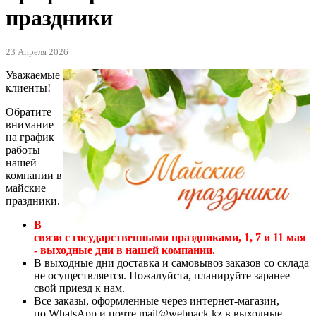
праздники
23 Апреля 2026
Уважаемые
клиенты!
Обратите
внимание
на график
работы
нашей
компании в
майские
праздники.
В
связи с государственными праздниками, 1, 7 и 11 мая
- выходные дни в нашей компании.
В выходные дни доставка и самовывоз заказов со склада
не осуществляется. Пожалуйста, планируйте заранее
свой приезд к нам.
Все заказы, оформленные через интернет-магазин,
по
WhatsApp
и почте
mail@webpack.kz
в выходные