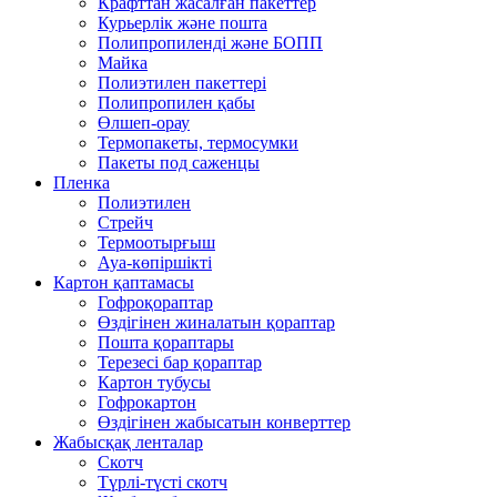
Крафттан жасалған пакеттер
Курьерлік және пошта
Полипропиленді және БОПП
Майка
Полиэтилен пакеттері
Полипропилен қабы
Өлшеп-орау
Термопакеты, термосумки
Пакеты под саженцы
Пленка
Полиэтилен
Стрейч
Термоотырғыш
Ауа-көпіршікті
Картон қаптамасы
Гофроқораптар
Өздігінен жиналатын қораптар
Пошта қораптары
Терезесі бар қораптар
Картон тубусы
Гофрокартон
Өздігінен жабысатын конверттер
Жабысқақ ленталар
Скотч
Түрлі-түсті скотч