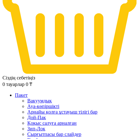
Сіздің себетіңіз
0
тауарлар
0
₸
Пакет
Вакуумдық
Ауа-көпіршікті
Арнайы қолға ұстауыш тілігі бар
Дой-Пак
Қоқыс салуға арналған
Зип-Лок
Сырғытпасы бар слайдер