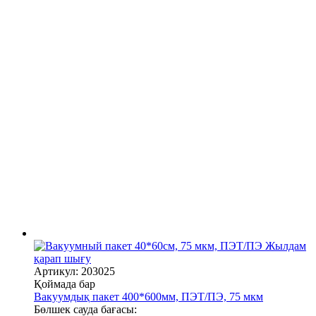
Жылдам
қарап шығу
Артикул: 203025
Қоймада бар
Вакуумдық пакет 400*600мм, ПЭТ/ПЭ, 75 мкм
Бөлшек сауда бағасы: