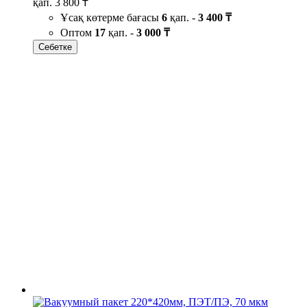
қап.
3 800 ₸
Ұсақ көтерме бағасы
6
қап. -
3 400 ₸
Оптом
17
қап. -
3 000 ₸
Себетке