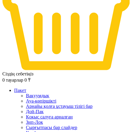
Сіздің себетіңіз
0
тауарлар
0
₸
Пакет
Вакуумдық
Ауа-көпіршікті
Арнайы қолға ұстауыш тілігі бар
Дой-Пак
Қоқыс салуға арналған
Зип-Лок
Сырғытпасы бар слайдер