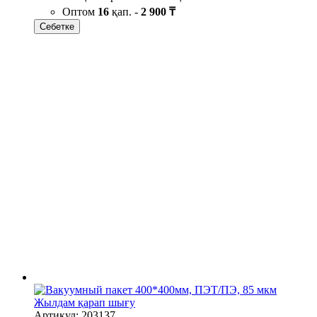
Оптом
16
қап. -
2 900 ₸
Себетке
Жылдам қарап шығу
Артикул: 203137