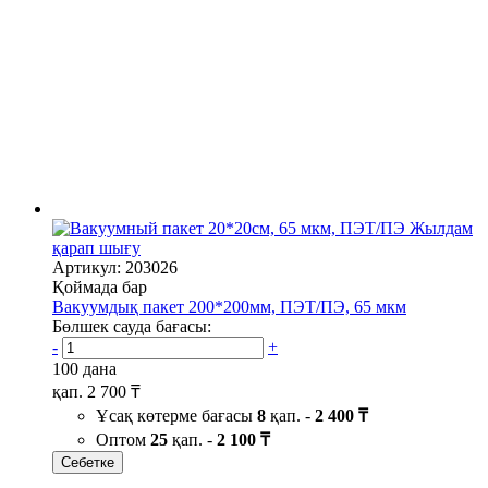
Жылдам
қарап шығу
Артикул: 203026
Қоймада бар
Вакуумдық пакет 200*200мм, ПЭТ/ПЭ, 65 мкм
Бөлшек сауда бағасы:
-
+
100 дана
қап.
2 700 ₸
Ұсақ көтерме бағасы
8
қап. -
2 400 ₸
Оптом
25
қап. -
2 100 ₸
Себетке