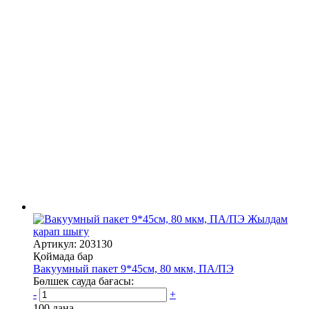
Жылдам
қарап шығу
Артикул: 203130
Қоймада бар
Вакуумный пакет 9*45см, 80 мкм, ПА/ПЭ
Бөлшек сауда бағасы:
-
+
100 дана