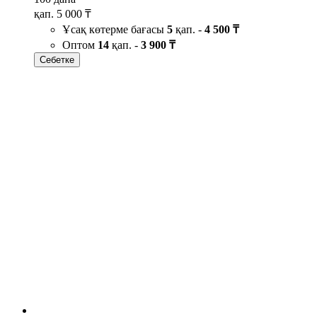
қап.
5 000 ₸
Ұсақ көтерме бағасы
5
қап. -
4 500 ₸
Оптом
14
қап. -
3 900 ₸
Себетке