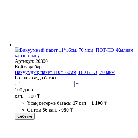
Жылдам
қарап шығу
Артикул: 203001
Қоймада бар
Вакуумдық пакет 110*160мм, ПЭТ/ПЭ, 70 мкм
Бөлшек сауда бағасы:
-
+
100 дана
қап.
1 200 ₸
Ұсақ көтерме бағасы
17
қап. -
1 100 ₸
Оптом
56
қап. -
950 ₸
Себетке