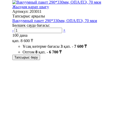
Жылдам қарап шығу
Артикул: 203011
Тапсырыс арқылы
Вакуумный пакет 290*330мм, ОПА/ПЭ, 70 мкм
Бөлшек сауда бағасы:
-
+
100 дана
қап.
8 600 ₸
Ұсақ көтерме бағасы
3
қап. -
7 600 ₸
Оптом
8
қап. -
6 700 ₸
Тапсырыс беру