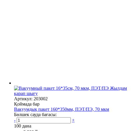
Жылдам
қарап шығу
Артикул: 203002
Қоймада бар
Вакуумдық пакет 160*350мм, ПЭТ/ПЭ, 70 мкм
Бөлшек сауда бағасы:
-
+
100 дана