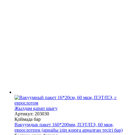
Жылдам қарап шығу
Артикул: 203030
Қоймада бар
Вакуумдық пакет 160*200мм, ПЭТ/ПЭ, 60 мкм,
еврослотпен (арнайы іліп қоюға арналған тесігі бар)