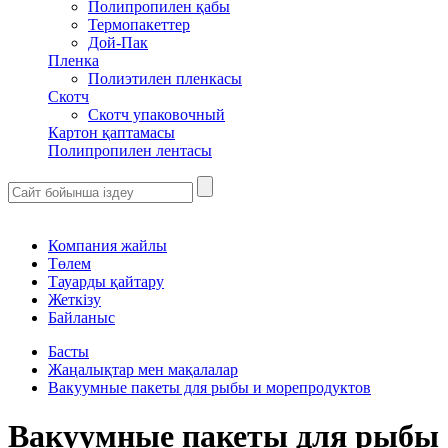
Полипропилен қабы
Термопакеттер
Дой-Пак
Пленка
Полиэтилен пленкасы
Скотч
Скотч упаковочный
Картон қаптамасы
Полипропилен лентасы
Компания жайлы
Төлем
Тауарды қайтару
Жеткізу
Байланыс
Басты
Жаңалықтар мен мақалалар
Вакуумные пакеты для рыбы и морепродуктов
Вакуумные пакеты для рыбы