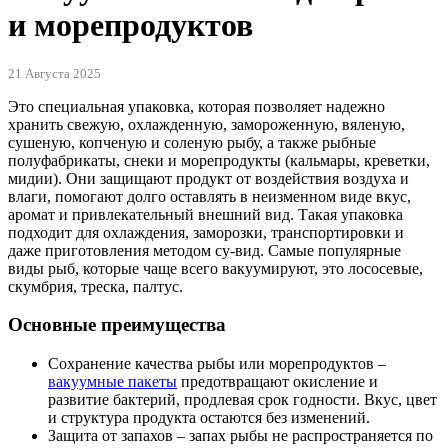
и морепродуктов
21 Августа 2025
Это специальная упаковка, которая позволяет надежно
хранить свежую, охлажденную, замороженную, вяленую,
сушеную, копченую и соленую рыбу, а также рыбные
полуфабрикаты, снеки и морепродукты (кальмары, креветки,
мидии). Они защищают продукт от воздействия воздуха и
влаги, помогают долго оставлять в неизменном виде вкус,
аромат и привлекательный внешний вид. Такая упаковка
подходит для охлаждения, заморозки, транспортировки и
даже приготовления методом су-вид. Самые популярные
виды рыб, которые чаще всего вакуумируют, это лососевые,
скумбрия, треска, палтус.
Основные преимущества
Сохранение качества рыбы или морепродуктов –
вакуумные пакеты
предотвращают окисление и
развитие бактерий, продлевая срок годности. Вкус, цвет
и структура продукта остаются без изменений.
Защита от запахов – запах рыбы не распространяется по