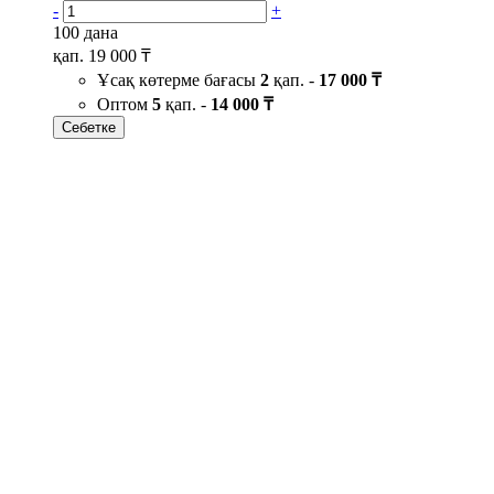
-
+
100 дана
қап.
19 000 ₸
Ұсақ көтерме бағасы
2
қап. -
17 000 ₸
Оптом
5
қап. -
14 000 ₸
Себетке