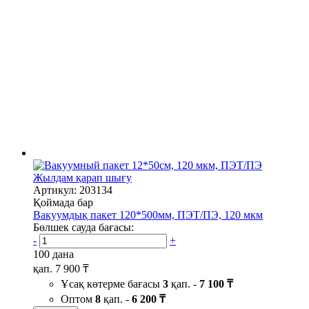
Жылдам қарап шығу
Артикул: 203134
Қоймада бар
Вакуумдық пакет 120*500мм, ПЭТ/ПЭ, 120 мкм
Бөлшек сауда бағасы:
-
+
100 дана
қап.
7 900 ₸
Ұсақ көтерме бағасы
3
қап. -
7 100 ₸
Оптом
8
қап. -
6 200 ₸