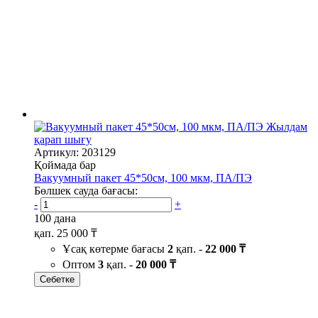
Жылдам
қарап шығу
Артикул: 203129
Қоймада бар
Вакуумный пакет 45*50см, 100 мкм, ПА/ПЭ
Бөлшек сауда бағасы:
-
+
100 дана
қап.
25 000 ₸
Ұсақ көтерме бағасы
2
қап. -
22 000 ₸
Оптом
3
қап. -
20 000 ₸
Себетке