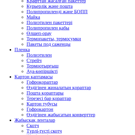
Крафттан жасалған пакеттер
Курьерлік және пошта
Полипропиленді және БОПП
Майка
Полиэтилен пакеттері
Полипропилен қабы
Өлшеп-орау
Термопакеты, термосумки
Пакеты под саженцы
Пленка
Полиэтилен
Стрейч
Термоотырғыш
Ауа-көпіршікті
Картон қаптамасы
Гофроқораптар
Өздігінен жиналатын қораптар
Пошта қораптары
Терезесі бар қораптар
Картон тубусы
Гофрокартон
Өздігінен жабысатын конверттер
Жабысқақ ленталар
Скотч
Түрлі-түсті скотч