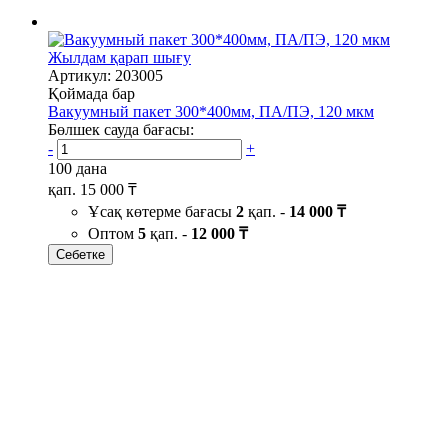
Жылдам қарап шығу
Артикул: 203005
Қоймада бар
Вакуумный пакет 300*400мм, ПА/ПЭ, 120 мкм
Бөлшек сауда бағасы:
-
+
100 дана
қап.
15 000 ₸
Ұсақ көтерме бағасы
2
қап. -
14 000 ₸
Оптом
5
қап. -
12 000 ₸
Себетке