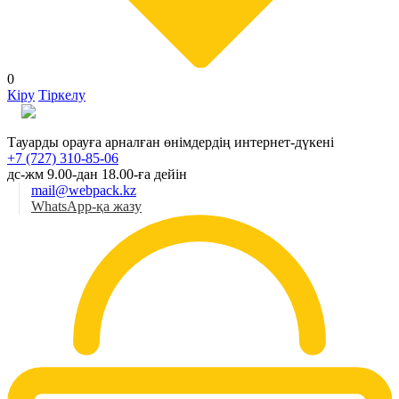
0
Кіру
Тіркелу
Қаз
Тауарды орауға арналған өнімдердің интернет-дүкені
+7 (727) 310-85-06
дс-жм 9.00-дан 18.00-ға дейін
mail@webpack.kz
WhatsApp-қа жазу