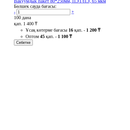
Вакуумдық пакет 80*250мм, ПЭТ/ПЭ, 65 мкм
Бөлшек сауда бағасы:
-
+
100 дана
қап.
1 400 ₸
Ұсақ көтерме бағасы
16
қап. -
1 200 ₸
Оптом
45
қап. -
1 100 ₸
Себетке