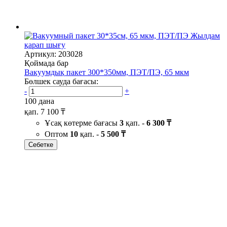
Жылдам
қарап шығу
Артикул: 203028
Қоймада бар
Вакуумдық пакет 300*350мм, ПЭТ/ПЭ, 65 мкм
Бөлшек сауда бағасы:
-
+
100 дана
қап.
7 100 ₸
Ұсақ көтерме бағасы
3
қап. -
6 300 ₸
Оптом
10
қап. -
5 500 ₸
Себетке