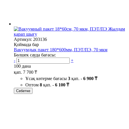
Жылдам
қарап шығу
Артикул: 203136
Қоймада бар
Вакуумдық пакет 180*600мм, ПЭТ/ПЭ, 70 мкм
Бөлшек сауда бағасы:
-
+
100 дана
қап.
7 700 ₸
Ұсақ көтерме бағасы
3
қап. -
6 900 ₸
Оптом
8
қап. -
6 100 ₸
Себетке