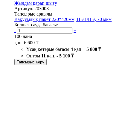
Жылдам қарап шығу
Артикул: 203003
Тапсырыс арқылы
Вакуумдық пакет 220*420мм, ПЭТ/ПЭ, 70 мкм
Бөлшек сауда бағасы:
-
+
100 дана
қап.
6 600 ₸
Ұсақ көтерме бағасы
4
қап. -
5 800 ₸
Оптом
11
қап. -
5 100 ₸
Тапсырыс беру