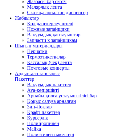
Жазбасы бар скотч
Малярлық лента
Скотчқа арналған диспенсер
Жабдықтар
Қол дәнекерлеуіштері
Ножные запайщики
Вакуумдық қаптауыштар
Запчасти к запайщикам
Шығын материалдары
Перчатки
Термоэтикеткалар
Кассалық (чек) лента
Почтовые конверты
Алдын-ала тапсырыс
Пакеттер
Вакуумдық пакеттер
Ауа-көпіршікті
Арнайы қолға ұстауыш тілігі бар
Қоқыс салуға арналған
Зип-Локтар
Крафт пакеттер
Курьерлік
Полипропилен
Майка
Полиэтилен пакеттері