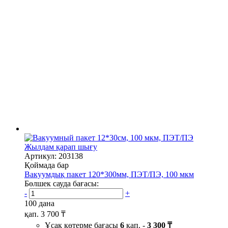
Жылдам қарап шығу
Артикул: 203138
Қоймада бар
Вакуумдық пакет 120*300мм, ПЭТ/ПЭ, 100 мкм
Бөлшек сауда бағасы:
-
+
100 дана
қап.
3 700 ₸
Ұсақ көтерме бағасы
6
қап. -
3 300 ₸