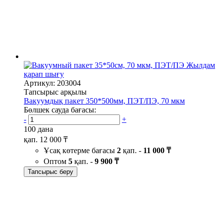
Жылдам
қарап шығу
Артикул: 203004
Тапсырыс арқылы
Вакуумдық пакет 350*500мм, ПЭТ/ПЭ, 70 мкм
Бөлшек сауда бағасы:
-
+
100 дана
қап.
12 000 ₸
Ұсақ көтерме бағасы
2
қап. -
11 000 ₸
Оптом
5
қап. -
9 900 ₸
Тапсырыс беру