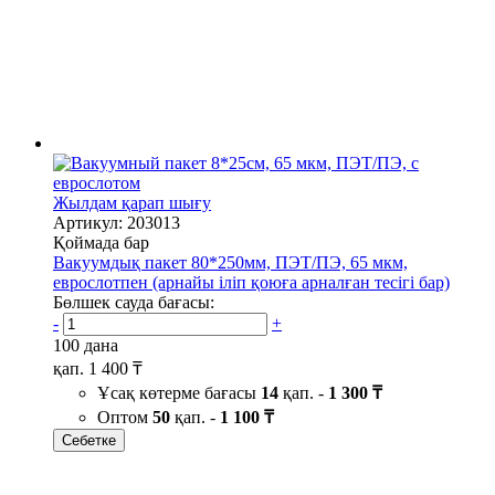
Жылдам қарап шығу
Артикул: 203013
Қоймада бар
Вакуумдық пакет 80*250мм, ПЭТ/ПЭ, 65 мкм,
еврослотпен (арнайы іліп қоюға арналған тесігі бар)
Бөлшек сауда бағасы:
-
+
100 дана
қап.
1 400 ₸
Ұсақ көтерме бағасы
14
қап. -
1 300 ₸
Оптом
50
қап. -
1 100 ₸
Себетке