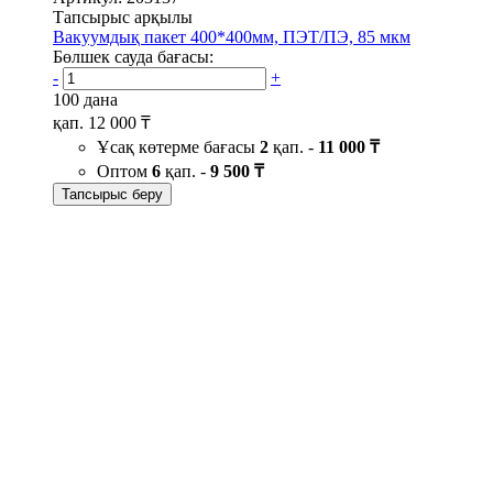
Тапсырыс арқылы
Вакуумдық пакет 400*400мм, ПЭТ/ПЭ, 85 мкм
Бөлшек сауда бағасы:
-
+
100 дана
қап.
12 000 ₸
Ұсақ көтерме бағасы
2
қап. -
11 000 ₸
Оптом
6
қап. -
9 500 ₸
Тапсырыс беру