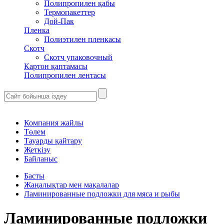
Полипропилен қабы
Термопакеттер
Дой-Пак
Пленка
Полиэтилен пленкасы
Скотч
Скотч упаковочный
Картон қаптамасы
Полипропилен лентасы
Компания жайлы
Төлем
Тауарды қайтару
Жеткізу
Байланыс
Басты
Жаңалықтар мен мақалалар
Ламинированные подложки для мяса и рыбы
Ламинированные подложки