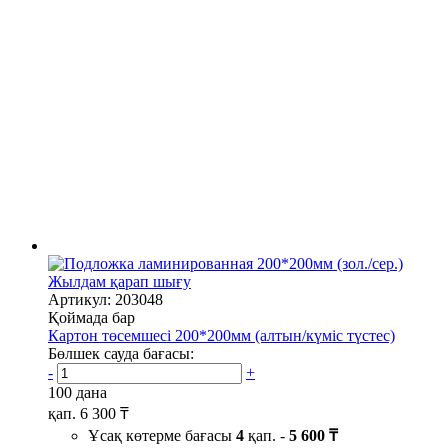
Жылдам қарап шығу
Артикул: 203048
Қоймада бар
Картон төсемшесі 200*200мм (алтын/күміс түстес)
Бөлшек сауда бағасы:
-
+
100 дана
қап.
6 300 ₸
Ұсақ көтерме бағасы
4
қап. -
5 600 ₸