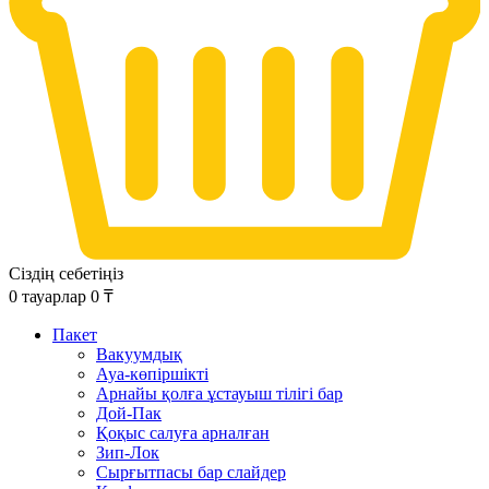
Сіздің себетіңіз
0
тауарлар
0
₸
Пакет
Вакуумдық
Ауа-көпіршікті
Арнайы қолға ұстауыш тілігі бар
Дой-Пак
Қоқыс салуға арналған
Зип-Лок
Сырғытпасы бар слайдер