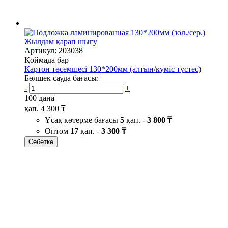
Жылдам қарап шығу
Артикул: 203038
Қоймада бар
Картон төсемшесі 130*200мм (алтын/күміс түстес)
Бөлшек сауда бағасы:
-
+
100 дана
қап.
4 300 ₸
Ұсақ көтерме бағасы
5
қап. -
3 800 ₸
Оптом
17
қап. -
3 300 ₸
Себетке