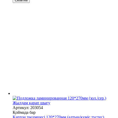
Себетке
Жылдам қарап шығу
Артикул: 203054
Қоймада бар
Картон төсемшесі 120*270мм (алтын/күміс түстес)