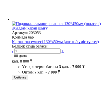
Жылдам қарап шығу
Артикул: 203053
Қоймада бар
Картон төсемшесі 130*450мм (алтын/күміс түстес)
Бөлшек сауда бағасы:
-
+
100 дана
қап.
8 800 ₸
Ұсақ көтерме бағасы
3
қап. -
7 900 ₸
Оптом
7
қап. -
7 000 ₸
Себетке