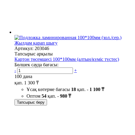
Жылдам қарап шығу
Артикул: 203046
Тапсырыс арқылы
Картон төсемшесі 100*100мм (алтын/күміс түстес)
Бөлшек сауда бағасы:
-
+
100 дана
қап.
1 300 ₸
Ұсақ көтерме бағасы
18
қап. -
1 100 ₸
Оптом
54
қап. -
980 ₸
Тапсырыс беру