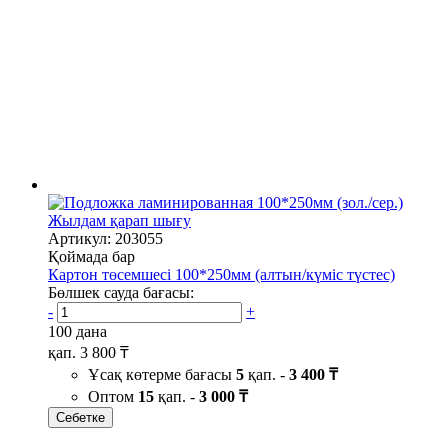
Жылдам қарап шығу
Артикул: 203055
Қоймада бар
Картон төсемшесі 100*250мм (алтын/күміс түстес)
Бөлшек сауда бағасы:
-
+
100 дана
қап.
3 800 ₸
Ұсақ көтерме бағасы
5
қап. -
3 400 ₸
Оптом
15
қап. -
3 000 ₸
Себетке