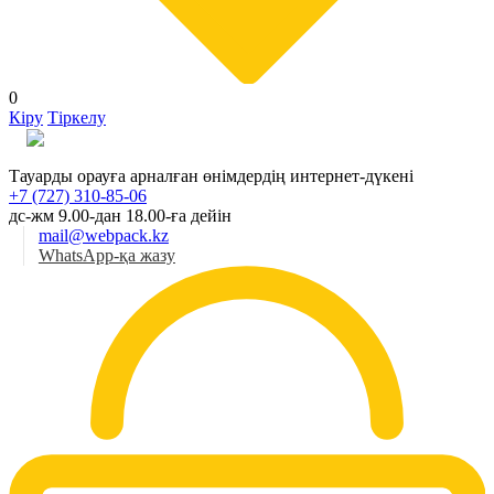
0
Кіру
Тіркелу
Қаз
Тауарды орауға арналған өнімдердің интернет-дүкені
+7 (727) 310-85-06
дс-жм 9.00-дан 18.00-ға дейін
mail@webpack.kz
WhatsApp-қа жазу