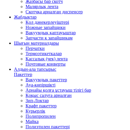
Жазбасы бар скотч
Малярлық лента
Скотчқа арналған диспенсер
Жабдықтар
Қол дәнекерлеуіштері
Ножные запайщики
Вакуумдық қаптауыштар
Запчасти к запайщикам
Шығын материалдары
Перчатки
Термоэтикеткалар
Кассалық (чек) лента
Почтовые конверты
Алдын-ала тапсырыс
Пакеттер
Вакуумдық пакеттер
Ауа-көпіршікті
Арнайы қолға ұстауыш тілігі бар
Қоқыс салуға арналған
Зип-Локтар
Крафт пакеттер
Курьерлік
Полипропилен
Майка
Полиэтилен пакеттері