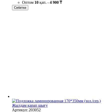
Оптом
10
қап. -
4 900 ₸
Себетке
Жылдам қарап шығу
Артикул: 203052