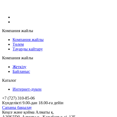
Компания жайлы
Компания жайлы
Төлем
Тауарды қайтару
Компания жайлы
Жеткізу
Байланыс
Каталог
Интернет-дүкен
+7 (727) 310-85-06
Күнделікті 9.00-дан 18.00-ға дейін
Сапаны бақылау
Кеңсе және қойма Алматы қ.
A20K5D0
,
Алматы
қ.,
Қазыбаев к-сі, 12Б