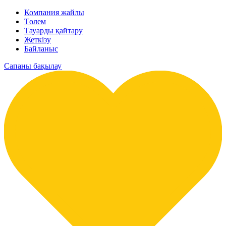
Компания жайлы
Төлем
Тауарды қайтару
Жеткізу
Байланыс
Сапаны бақылау