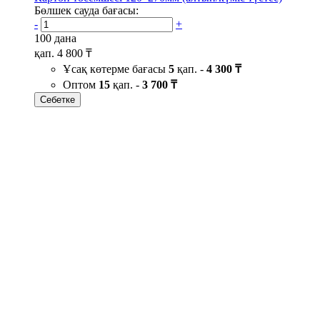
Бөлшек сауда бағасы:
-
+
100 дана
қап.
4 800 ₸
Ұсақ көтерме бағасы
5
қап. -
4 300 ₸
Оптом
15
қап. -
3 700 ₸
Себетке