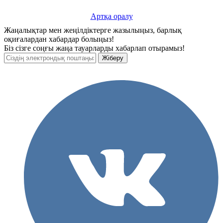
Артқа оралу
Жаңалықтар мен жеңілдіктерге жазылыңыз, барлық
оқиғалардан хабардар болыңыз!
Біз сізге соңғы жаңа тауарларды хабарлап отырамыз!