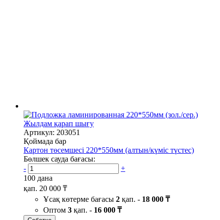
Жылдам қарап шығу
Артикул: 203051
Қоймада бар
Картон төсемшесі 220*550мм (алтын/күміс түстес)
Бөлшек сауда бағасы:
-
+
100 дана
қап.
20 000 ₸
Ұсақ көтерме бағасы
2
қап. -
18 000 ₸
Оптом
3
қап. -
16 000 ₸