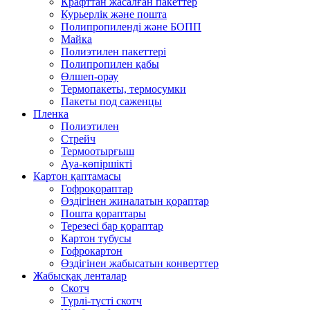
Крафттан жасалған пакеттер
Курьерлік және пошта
Полипропиленді және БОПП
Майка
Полиэтилен пакеттері
Полипропилен қабы
Өлшеп-орау
Термопакеты, термосумки
Пакеты под саженцы
Пленка
Полиэтилен
Стрейч
Термоотырғыш
Ауа-көпіршікті
Картон қаптамасы
Гофроқораптар
Өздігінен жиналатын қораптар
Пошта қораптары
Терезесі бар қораптар
Картон тубусы
Гофрокартон
Өздігінен жабысатын конверттер
Жабысқақ ленталар
Скотч
Түрлі-түсті скотч