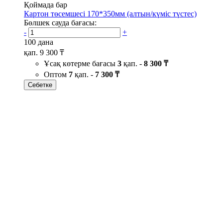
Қоймада бар
Картон төсемшесі 170*350мм (алтын/күміс түстес)
Бөлшек сауда бағасы:
-
+
100 дана
қап.
9 300 ₸
Ұсақ көтерме бағасы
3
қап. -
8 300 ₸
Оптом
7
қап. -
7 300 ₸
Себетке