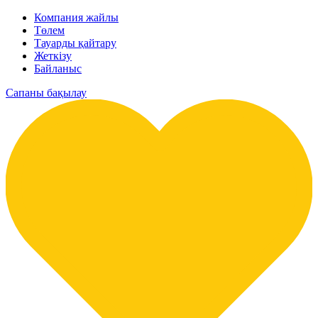
Компания жайлы
Төлем
Тауарды қайтару
Жеткізу
Байланыс
Сапаны бақылау