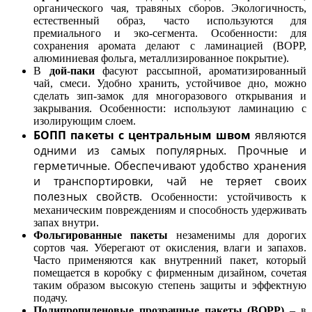
органического чая, травяных сборов. Экологичность,
естественный образ, часто используются для
премиального и эко-сегмента. Особенности:
для
сохранения аромата делают с ламинацией (BOPP,
алюминиевая фольга, металлизированное покрытие).
В
д
ой-паки
фасуют рассыпной, ароматизированный
чай, смеси. Удобно хранить, устойчивое дно, можно
сделать зип-замок для многоразового открывания и
закрывания. Особенности: используют ламинацию с
изолирующим слоем.
БОПП пакеты с центральным швом
являются
одними из самых популярных. Прочные и
герметичные. Обеспечивают удобство хранения
и транспортировки, чай не теряет своих
полезных свойств.
Особенности: устойчивость к
механическим повреждениям и способность удерживать
запах внутри.
Фольгированные пакеты
незаменимы для дорогих
сортов чая. Уберегают от окисления, влаги и запахов.
Часто применяются как внутренний пакет, который
помещается в коробку с фирменным дизайном, сочетая
таким образом высокую степень защиты и эффектную
подачу.
Полипропиленовые прозрачные пакеты (BOPP)
– в