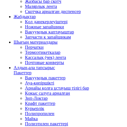
Жазбасы бар скотч
Малярлық лента
Скотчқа арналған диспенсер
Жабдықтар
Қол дәнекерлеуіштері
Ножные запайщики
Вакуумдық қаптауыштар
Запчасти к запайщикам
Шығын материалдары
Перчатки
Термоэтикеткалар
Кассалық (чек) лента
Почтовые конверты
Алдын-ала тапсырыс
Пакеттер
Вакуумдық пакеттер
Ауа-көпіршікті
Арнайы қолға ұстауыш тілігі бар
Қоқыс салуға арналған
Зип-Локтар
Крафт пакеттер
Курьерлік
Полипропилен
Майка
Полиэтилен пакеттері