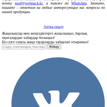
почту
mail@webpack.kz
, а также по
WhatsApp
. Звоните,
пишите – ответим на любые интересующие вас вопросы по
нашей продукции.
Артқа оралу
Жаңалықтар мен жеңілдіктерге жазылыңыз, барлық
оқиғалардан хабардар болыңыз!
Біз сізге соңғы жаңа тауарларды хабарлап отырамыз!