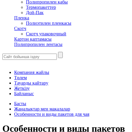
Полипропилен қабы
Термопакеттер
Дой-Пак
Пленка
Полиэтилен пленкасы
Скотч
Скотч упаковочный
Картон қаптамасы
Полипропилен лентасы
Компания жайлы
Төлем
Тауарды қайтару
Жеткізу
Байланыс
Басты
Жаңалықтар мен мақалалар
Особенности и виды пакетов для чая
Особенности и виды пакетов