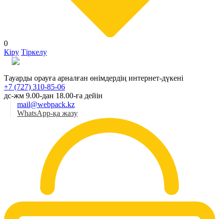
0
Кіру
Тіркелу
Қаз
Тауарды орауға арналған өнімдердің интернет-дүкені
+7 (727) 310-85-06
дс-жм 9.00-дан 18.00-ға дейін
mail@webpack.kz
WhatsApp-қа жазу