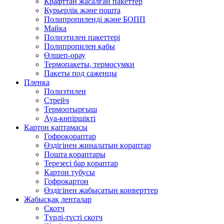
Крафттан жасалған пакеттер
Курьерлік және пошта
Полипропиленді және БОПП
Майка
Полиэтилен пакеттері
Полипропилен қабы
Өлшеп-орау
Термопакеты, термосумки
Пакеты под саженцы
Пленка
Полиэтилен
Стрейч
Термоотырғыш
Ауа-көпіршікті
Картон қаптамасы
Гофроқораптар
Өздігінен жиналатын қораптар
Пошта қораптары
Терезесі бар қораптар
Картон тубусы
Гофрокартон
Өздігінен жабысатын конверттер
Жабысқақ ленталар
Скотч
Түрлі-түсті скотч