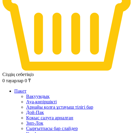
Сіздің себетіңіз
0
тауарлар
0
₸
Пакет
Вакуумдық
Ауа-көпіршікті
Арнайы қолға ұстауыш тілігі бар
Дой-Пак
Қоқыс салуға арналған
Зип-Лок
Сырғытпасы бар слайдер