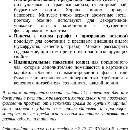
них упаковывают травяные миксы, сувенирный чай,
бюджетные сорта. Хорошо видно продукт,
недорогие. Минусы: плохо держат ароматные ноты,
поэтому обычно используют для декоративной
упаковки или в комбинации с внутренним
фольгированным пакетом.
Пакеты с окном (крафт + прозрачная вставка)
подойдут для сочетаний с красивым внешним видом
(сухофрукты, лепестки, травы). Можно рассмотреть
содержимое, при этом присутствует часть изолирующих
свойств.
Индивидуальные пакетики (саше)
для порционного
чая, которые дополнительно помещаются в картонные
коробки. Обычно из ламинированной фольги или
бумаги с полиэтиленовым поверхностью. Удобство для
конечного потребителя, сохранность каждой порции.
В нашем интернет-магазине webpack.kz пакетики для чая
доступны в различных размерах и материалах, что позволяет
фасовать продукт от нескольких грамм до крупных партий.
Это особенно удобно для производителей и продавцов,
которые могут предложить своим клиентам упаковки под
разные объемы и типы чая.
Оформляйте заказы по телефону +7 (727) 310-85-06, через