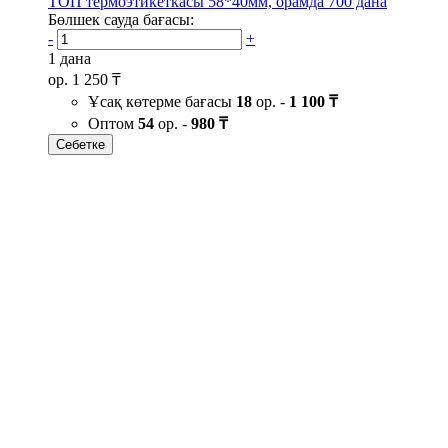
ТОП термоэтикеткасы 58*40мм, орамда 700 дана
Бөлшек сауда бағасы:
-
+
1 дана
ор.
1 250 ₸
Ұсақ көтерме бағасы
18
ор. -
1 100 ₸
Оптом
54
ор. -
980 ₸
Себетке