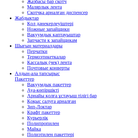
Жазбасы бар скотч
Малярлық лента
Скотчқа арналған диспенсер
Жабдықтар
Қол дәнекерлеуіштері
Ножные запайщики
Вакуумдық қаптауыштар
Запчасти к запайщикам
Шығын материалдары
Перчатки
Термоэтикеткалар
Кассалық (чек) лента
Почтовые конверты
Алдын-ала тапсырыс
Пакеттер
Вакуумдық пакеттер
Ауа-көпіршікті
Арнайы қолға ұстауыш тілігі бар
Қоқыс салуға арналған
Зип-Локтар
Крафт пакеттер
Курьерлік
Полипропилен
Майка
Полиэтилен пакеттері