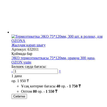
Жылдам қарап шығу
Артикул: 632011
Қоймада бар
ЭКО термоэтикеткасы 75*120мм, орамда 300 дана,
OZON үшін
Бөлшек сауда бағасы:
-
+
1 дана
ор.
1 950 ₸
Ұсақ көтерме бағасы
40
ор. -
1 750 ₸
Оптом
80
ор. -
1 550 ₸
Себетке