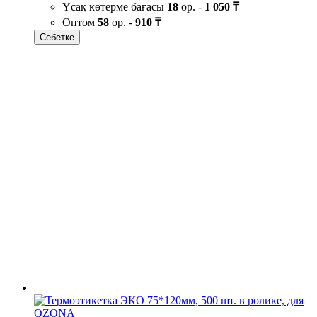
Ұсақ көтерме бағасы
18
ор. -
1 050 ₸
Оптом
58
ор. -
910 ₸
Себетке