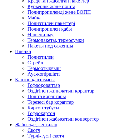
Крафттан жасалған пакеттер
Курьерлік және пошта
Полипропиленді және БОПП
Майка
Полиэтилен пакеттері
Полипропилен қабы
Өлшеп-орау
Термопакеты, термосумки
Пакеты под саженцы
Пленка
Полиэтилен
Стрейч
Термоотырғыш
Ауа-көпіршікті
Картон қаптамасы
Гофроқораптар
Өздігінен жиналатын қораптар
Пошта қораптары
Терезесі бар қораптар
Картон тубусы
Гофрокартон
Өздігінен жабысатын конверттер
Жабысқақ ленталар
Скотч
Түрлі-түсті скотч