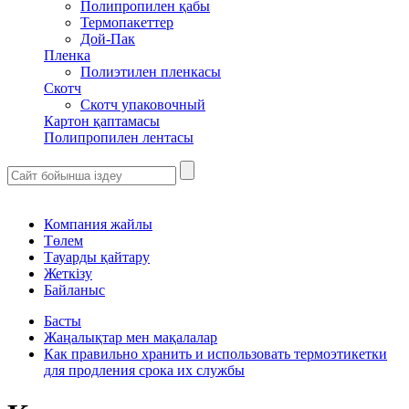
Полипропилен қабы
Термопакеттер
Дой-Пак
Пленка
Полиэтилен пленкасы
Скотч
Скотч упаковочный
Картон қаптамасы
Полипропилен лентасы
Компания жайлы
Төлем
Тауарды қайтару
Жеткізу
Байланыс
Басты
Жаңалықтар мен мақалалар
Как правильно хранить и использовать термоэтикетки
для продления срока их службы