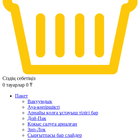
Сіздің себетіңіз
0
тауарлар
0
₸
Пакет
Вакуумдық
Ауа-көпіршікті
Арнайы қолға ұстауыш тілігі бар
Дой-Пак
Қоқыс салуға арналған
Зип-Лок
Сырғытпасы бар слайдер