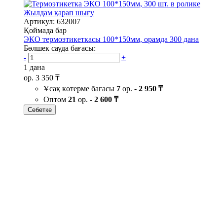
Жылдам қарап шығу
Артикул: 632007
Қоймада бар
ЭКО термоэтикеткасы 100*150мм, орамда 300 дана
Бөлшек сауда бағасы:
-
+
1 дана
ор.
3 350 ₸
Ұсақ көтерме бағасы
7
ор. -
2 950 ₸
Оптом
21
ор. -
2 600 ₸
Себетке