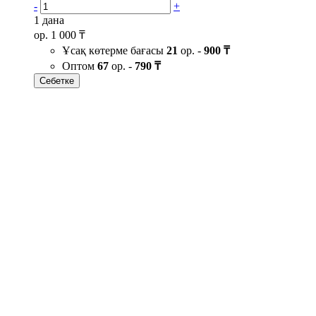
-
+
1 дана
ор.
1 000 ₸
Ұсақ көтерме бағасы
21
ор. -
900 ₸
Оптом
67
ор. -
790 ₸
Себетке