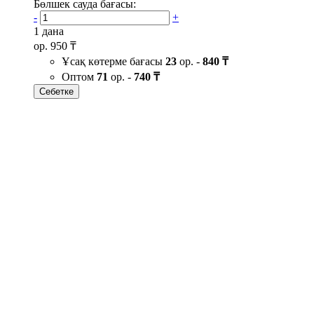
Бөлшек сауда бағасы:
-
+
1 дана
ор.
950 ₸
Ұсақ көтерме бағасы
23
ор. -
840 ₸
Оптом
71
ор. -
740 ₸
Себетке