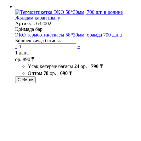
Жылдам қарап шығу
Артикул: 632002
Қоймада бар
ЭКО термоэтикеткасы 58*30мм, орамда 700 дана
Бөлшек сауда бағасы:
-
+
1 дана
ор.
890 ₸
Ұсақ көтерме бағасы
24
ор. -
790 ₸
Оптом
78
ор. -
690 ₸
Себетке