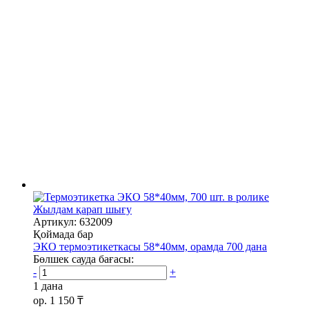
Жылдам қарап шығу
Артикул: 632009
Қоймада бар
ЭКО термоэтикеткасы 58*40мм, орамда 700 дана
Бөлшек сауда бағасы:
-
+
1 дана
ор.
1 150 ₸