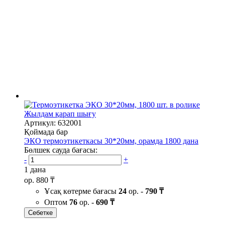
Жылдам қарап шығу
Артикул: 632001
Қоймада бар
ЭКО термоэтикеткасы 30*20мм, орамда 1800 дана
Бөлшек сауда бағасы:
-
+
1 дана
ор.
880 ₸
Ұсақ көтерме бағасы
24
ор. -
790 ₸
Оптом
76
ор. -
690 ₸
Себетке