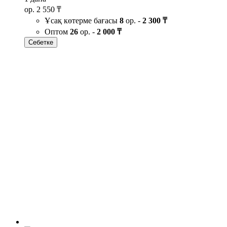
ор.
2 550 ₸
Ұсақ көтерме бағасы
8
ор. -
2 300 ₸
Оптом
26
ор. -
2 000 ₸
Себетке