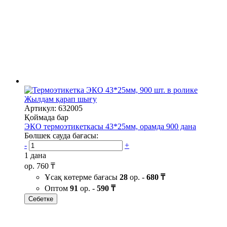
Жылдам қарап шығу
Артикул: 632005
Қоймада бар
ЭКО термоэтикеткасы 43*25мм, орамда 900 дана
Бөлшек сауда бағасы:
-
+
1 дана
ор.
760 ₸
Ұсақ көтерме бағасы
28
ор. -
680 ₸
Оптом
91
ор. -
590 ₸
Себетке