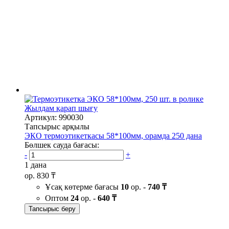
Жылдам қарап шығу
Артикул: 990030
Тапсырыс арқылы
ЭКО термоэтикеткасы 58*100мм, орамда 250 дана
Бөлшек сауда бағасы:
-
+
1 дана
ор.
830 ₸
Ұсақ көтерме бағасы
10
ор. -
740 ₸
Оптом
24
ор. -
640 ₸
Тапсырыс беру