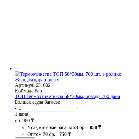
Жылдам қарап шығу
Артикул: 631002
Қоймада бар
ТОП термоэтикеткасы 58*30мм, орамда 700 дана
Бөлшек сауда бағасы:
-
+
1 дана
ор.
960 ₸
Ұсақ көтерме бағасы
23
ор. -
850 ₸
Оптом
70
ор. -
750 ₸