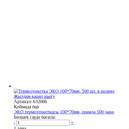
Жылдам қарап шығу
Артикул: 632006
Қоймада бар
ЭКО термоэтикеткасы 100*70мм, орамда 500 дана
Бөлшек сауда бағасы:
-
+
1 дана