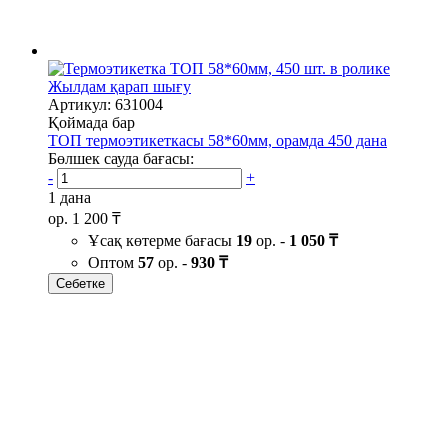
Жылдам қарап шығу
Артикул: 631004
Қоймада бар
ТОП термоэтикеткасы 58*60мм, орамда 450 дана
Бөлшек сауда бағасы:
-
+
1 дана
ор.
1 200 ₸
Ұсақ көтерме бағасы
19
ор. -
1 050 ₸
Оптом
57
ор. -
930 ₸
Себетке