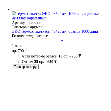
Жылдам қарап шығу
Артикул: 990029
Тапсырыс арқылы
ЭКО термоэтикеткасы 43*25мм, орамда 1000 дана
Бөлшек сауда бағасы:
-
+
1 дана
ор.
790 ₸
Ұсақ көтерме бағасы
10
ор. -
700 ₸
Оптом
25
ор. -
620 ₸
Тапсырыс беру