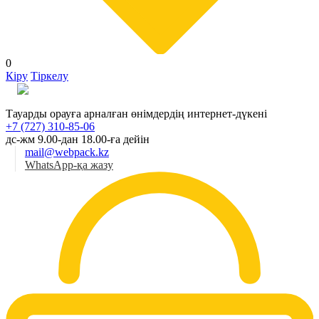
0
Кіру
Тіркелу
Қаз
Тауарды орауға арналған өнімдердің интернет-дүкені
+7 (727) 310-85-06
дс-жм 9.00-дан 18.00-ға дейін
mail@webpack.kz
WhatsApp-қа жазу