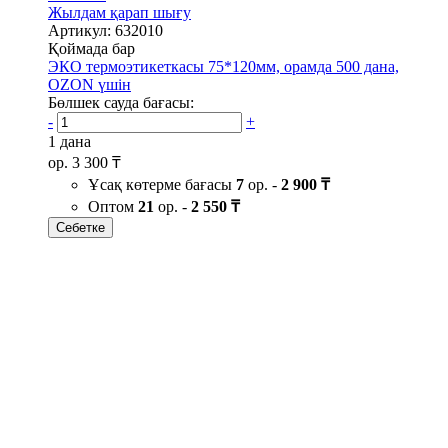
Жылдам қарап шығу
Артикул: 632010
Қоймада бар
ЭКО термоэтикеткасы 75*120мм, орамда 500 дана,
OZON үшін
Бөлшек сауда бағасы:
-
+
1 дана
ор.
3 300 ₸
Ұсақ көтерме бағасы
7
ор. -
2 900 ₸
Оптом
21
ор. -
2 550 ₸
Себетке