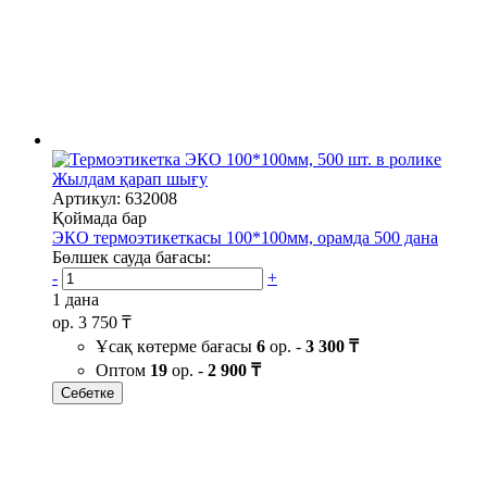
Жылдам қарап шығу
Артикул: 632008
Қоймада бар
ЭКО термоэтикеткасы 100*100мм, орамда 500 дана
Бөлшек сауда бағасы:
-
+
1 дана
ор.
3 750 ₸
Ұсақ көтерме бағасы
6
ор. -
3 300 ₸
Оптом
19
ор. -
2 900 ₸
Себетке