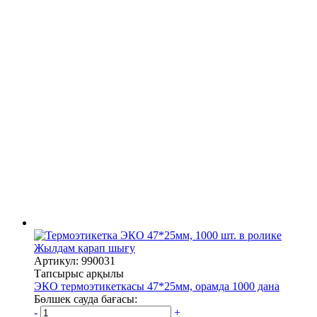
Жылдам қарап шығу
Артикул: 990031
Тапсырыс арқылы
ЭКО термоэтикеткасы 47*25мм, орамда 1000 дана
Бөлшек сауда бағасы:
-
+