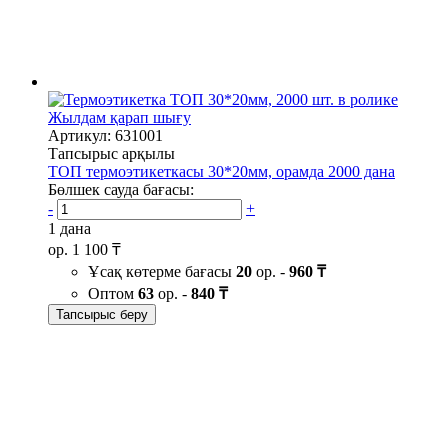
Жылдам қарап шығу
Артикул: 631001
Тапсырыс арқылы
ТОП термоэтикеткасы 30*20мм, орамда 2000 дана
Бөлшек сауда бағасы:
-
+
1 дана
ор.
1 100 ₸
Ұсақ көтерме бағасы
20
ор. -
960 ₸
Оптом
63
ор. -
840 ₸
Тапсырыс беру