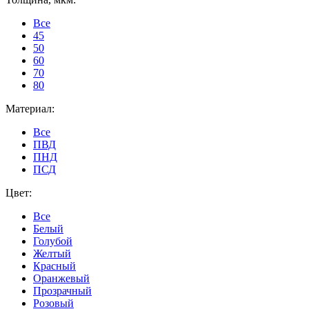
Все
45
50
60
70
80
Материал:
Все
ПВД
ПНД
ПСД
Цвет:
Все
Белый
Голубой
Желтый
Красный
Оранжевый
Прозрачный
Розовый