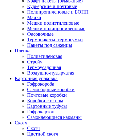
Крафт пакеты (бумажные)
Курьерские и почтовые
Полипропиленовые и БОПП
Майка
Мешки полиэтиленовые
Мешки полипропиленовые
Фасовочные
Термопакеты, термосумки
Пакеты под саженцы
Пленка
Полиэтиленовая
Стрейч
Термоусадочная
Воздушно-пузырчатая
Картонная упаковка
Гофрокороба
Самосборные коробки
Почтовые коробки
Коробки с окном
Картонные тубусы
Гофрокартон
Самоклеющиеся карманы
Скотч
Скотч
Цветной скотч