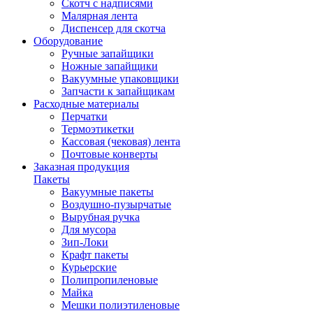
Скотч с надписями
Малярная лента
Диспенсер для скотча
Оборудование
Ручные запайщики
Ножные запайщики
Вакуумные упаковщики
Запчасти к запайщикам
Расходные материалы
Перчатки
Термоэтикетки
Кассовая (чековая) лента
Почтовые конверты
Заказная продукция
Пакеты
Вакуумные пакеты
Воздушно-пузырчатые
Вырубная ручка
Для мусора
Зип-Локи
Крафт пакеты
Курьерские
Полипропиленовые
Майка
Мешки полиэтиленовые