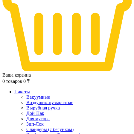
Ваша корзина
0
товаров
0
₸
Пакеты
Вакуумные
Воздушно-пузырчатые
Вырубная ручка
Дой-Пак
Для мусора
Зип-Лок
Слайдеры (с бегунком)