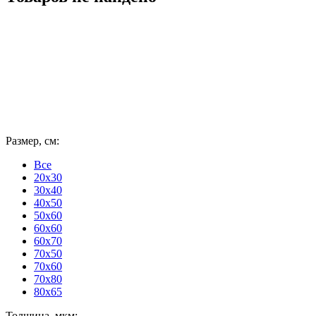
Размер, см:
Все
20x30
30x40
40x50
50x60
60x60
60x70
70x50
70x60
70x80
80x65
Толщина, мкм: