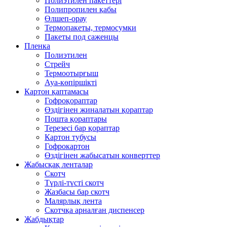
Полиэтилен пакеттері
Полипропилен қабы
Өлшеп-орау
Термопакеты, термосумки
Пакеты под саженцы
Пленка
Полиэтилен
Стрейч
Термоотырғыш
Ауа-көпіршікті
Картон қаптамасы
Гофроқораптар
Өздігінен жиналатын қораптар
Пошта қораптары
Терезесі бар қораптар
Картон тубусы
Гофрокартон
Өздігінен жабысатын конверттер
Жабысқақ ленталар
Скотч
Түрлі-түсті скотч
Жазбасы бар скотч
Малярлық лента
Скотчқа арналған диспенсер
Жабдықтар