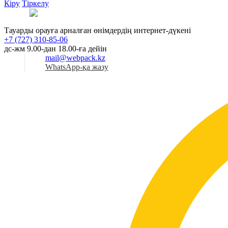
Кіру
Тіркелу
Қаз
Тауарды орауға арналған өнімдердің интернет-дүкені
+7 (727) 310-85-06
дс-жм 9.00-дан 18.00-ға дейін
mail@webpack.kz
WhatsApp-қа жазу