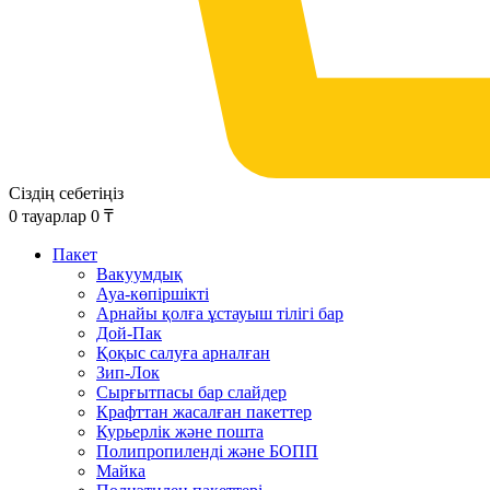
Сіздің себетіңіз
0
тауарлар
0
₸
Пакет
Вакуумдық
Ауа-көпіршікті
Арнайы қолға ұстауыш тілігі бар
Дой-Пак
Қоқыс салуға арналған
Зип-Лок
Сырғытпасы бар слайдер
Крафттан жасалған пакеттер
Курьерлік және пошта
Полипропиленді және БОПП
Майка