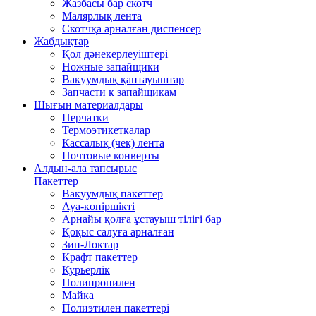
Жазбасы бар скотч
Малярлық лента
Скотчқа арналған диспенсер
Жабдықтар
Қол дәнекерлеуіштері
Ножные запайщики
Вакуумдық қаптауыштар
Запчасти к запайщикам
Шығын материалдары
Перчатки
Термоэтикеткалар
Кассалық (чек) лента
Почтовые конверты
Алдын-ала тапсырыс
Пакеттер
Вакуумдық пакеттер
Ауа-көпіршікті
Арнайы қолға ұстауыш тілігі бар
Қоқыс салуға арналған
Зип-Локтар
Крафт пакеттер
Курьерлік
Полипропилен
Майка
Полиэтилен пакеттері