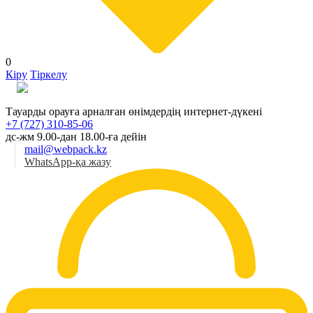
0
Кіру
Тіркелу
Қаз
Тауарды орауға арналған өнімдердің интернет-дүкені
+7 (727) 310-85-06
дс-жм 9.00-дан 18.00-ға дейін
mail@webpack.kz
WhatsApp-қа жазу