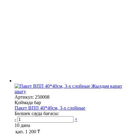
Жылдам қарап
шығу
Артикул: 250008
Қоймада бар
Пакет ВПП 40*40см, 3-х слойные
Бөлшек сауда бағасы:
-
+
10 дана
қап.
1 200 ₸