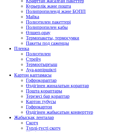
Крафттан жасалған пакеттер
Курьерлік және пошта
Полипропиленді және БОПП
Майка
Полиэтилен пакеттері
Полипропилен қабы
Өлшеп-орау
Термопакеты, термосумки
Пакеты под саженцы
Пленка
Полиэтилен
Стрейч
Термоотырғыш
Ауа-көпіршікті
Картон қаптамасы
Гофроқораптар
Өздігінен жиналатын қораптар
Пошта қораптары
Терезесі бар қораптар
Картон тубусы
Гофрокартон
Өздігінен жабысатын конверттер
Жабысқақ ленталар
Скотч
Түрлі-түсті скотч