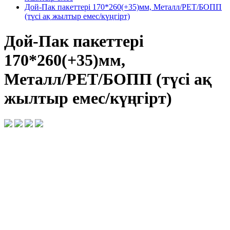
Дой-Пак пакеттері 170*260(+35)мм, Металл/PET/БОПП
(түсі ақ жылтыр емес/күңгірт)
Дой-Пак пакеттері
170*260(+35)мм,
Металл/PET/БОПП (түсі ақ
жылтыр емес/күңгірт)