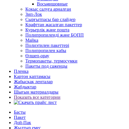
Восьмишовные
Қоқыс салуға арналған
Зип-Лок
Сырғытпасы бар слайдер
Крафттан жасалған пакеттер
Курьерлік және пошта
Полипропиленді және БОПП
Майка
Полиэтилен пакеттері
Полипропилен қабы
Өлшеп-орау
Термопакеты, термосумки
Пакеты под саженцы
Пленка
Картон қаптамасы
Жабысқақ ленталар
Жабдықтар
Шығын материалдары
Показать все категории
Басты
Пакет
Дой-Пак
Жылтыр емес