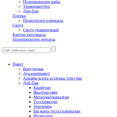
Полипропилен қабы
Термопакеттер
Дой-Пак
Пленка
Полиэтилен пленкасы
Скотч
Скотч упаковочный
Картон қаптамасы
Полипропилен лентасы
Пакет
Вакуумдық
Ауа-көпіршікті
Арнайы қолға ұстауыш тілігі бар
Дой-Пак
Крафттан
Жылтыр емес
Металдандырылған
Түссіз/мөлдір
Тереземен
Бір жағы түссіз пленкадан
Фольгадан