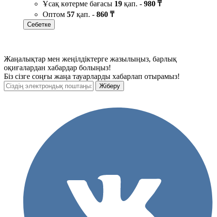
Ұсақ көтерме бағасы
19
қап. -
980 ₸
Оптом
57
қап. -
860 ₸
Себетке
Жаңалықтар мен жеңілдіктерге жазылыңыз, барлық
оқиғалардан хабардар болыңыз!
Біз сізге соңғы жаңа тауарларды хабарлап отырамыз!