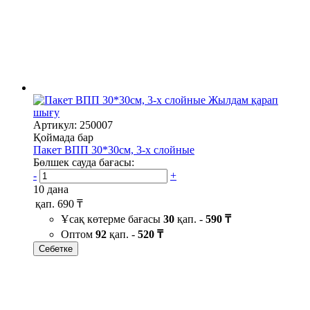
Жылдам қарап
шығу
Артикул: 250007
Қоймада бар
Пакет ВПП 30*30см, 3-х слойные
Бөлшек сауда бағасы:
-
+
10 дана
қап.
690 ₸
Ұсақ көтерме бағасы
30
қап. -
590 ₸
Оптом
92
қап. -
520 ₸
Себетке