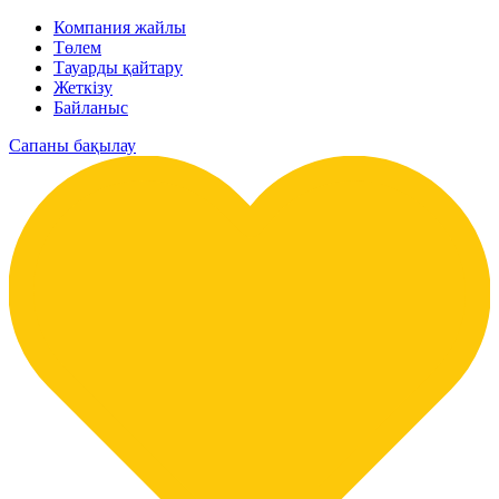
Компания жайлы
Төлем
Тауарды қайтару
Жеткізу
Байланыс
Сапаны бақылау