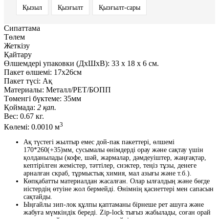
Қызыл
Қызғылт
Қызғылт-сары
Сипаттама
Төлем
Жеткізу
Қайтару
Өлшемдері упаковки (ДxШxВ):
33
x
18
x
6 см.
Пакет өлшемі:
17х26см
Пакет түсі:
Ақ
Материалы:
Металл/PET/БОПП
Төменгі бүктеме:
35мм
Қоймада:
2 қап.
Вес:
0.67 кг.
3
Көлемі:
0.0010 м
Ақ түстегі жылтыр емес дой-пак пакеттері, өлшемі
170*260(+35)мм, сусымалы өнімдерді орау және сақтау үшін
қолданылады (кофе, шәй, жармалар, дәмдеуіштер, жаңғақтар,
кептірілген жемістер, тәттілер, снэктер, теңіз тұзы, денеге
арналған скраб, тұрмыстық химия, мал азығы және т.б.).
Көпқабатты материалдан жасалған. Олар ылғалдың және бөгде
иістердің өтуіне жол бермейді. Өнімнің қасиеттері мен сапасын
сақтайды.
Ыңғайлы зип-лок құлпы қаптаманы бірнеше рет ашуға және
жабуға мүмкіндік береді. Zip-lock тығыз жабылады, соған орай