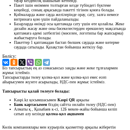
тауар кездейсоқ шашылып кетпейді.
Пакет ішін өніммен толтырған кезде түбіндегі бүктеме
кеңейеді, соның арқасында пакетті тігінен қоюға болады.
Қоймаларда және сауда желілерінде орау, сату, залға немесе
витринаға қою үшін пайдаланылады.
Базарларда өнімді осы қаптамада сату үшін өте қолайлы. Жеке
дизайн жасау және оны бәсекелестерден ерекшелеу мақсатында
қаптамаға әдемі затбелгіні (мәселен, логотипы бар жапсырма)
жабыстыруға болады.
Пакеттер 1 қаптамадан бастап бөлшек саудада және көтерме
саудада сатылады. Қазақстан бойынша жеткізу бар.
Бөлісу:
Біз тапсырыстың ең аз сомасынсыз заңды және жеке тұлғалармен
жұмыс істейміз.
Тапсырыстарды төлеу қолма-қол және қолма-қол емес есеп
айырысумен жүзеге асырылады, НДС-пен жұмыс істейміз.
Тапсырысты қалай төлеуге болады:
Kaspi.kz қосымшасымен
Kaspi QR
арқылы
Банк картасымен
біздің сайтта онлайн төлеу (НДС-пен)
Алматы қ., Қазыбаев к-сі, 12Б мекен-жайы бойынша келіп
сатып алу кезінде
қолма-қол ақшамен
Көлік компаниялары мен курьерлік қызметтер арқылы жіберетін