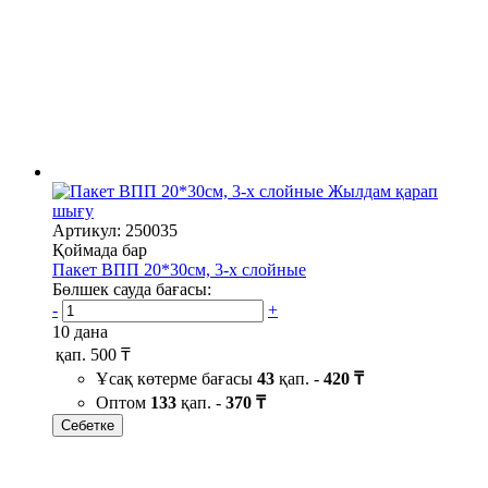
Жылдам қарап
шығу
Артикул: 250035
Қоймада бар
Пакет ВПП 20*30см, 3-х слойные
Бөлшек сауда бағасы:
-
+
10 дана
қап.
500 ₸
Ұсақ көтерме бағасы
43
қап. -
420 ₸
Оптом
133
қап. -
370 ₸
Себетке