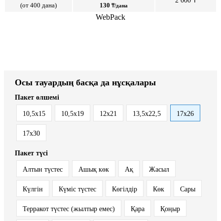
2 000 ₸
(от 400 дана)
130
₸/дана
WebPack
Осы тауардың басқа да нұсқалары
Пакет өлшемі
10,5х15
10,5х19
12x21
13,5х22,5
17х26
17х30
Пакет түсі
Алтын түстес
Ашық көк
Ақ
Жасыл
Күлгін
Күміс түстес
Көгілдір
Көк
Сары
Терракот түстес (жылтыр емес)
Қара
Қоңыр