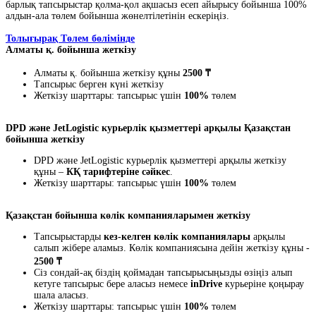
барлық тапсырыстар қолма-қол ақшасыз есеп айырысу бойынша 100%
алдын-ала төлем бойынша жөнелтілетінін ескеріңіз.
Толығырақ Төлем бөлімінде
Алматы қ. бойынша жеткізу
Алматы қ. бойынша жеткізу құны
2500 ₸
Тапсырыс берген күні жеткізу
Жеткізу шарттары: тапсырыс үшін
100%
төлем
DPD және JetLogistic курьерлік қызметтері арқылы Қазақстан
бойынша жеткізу
DPD және JetLogistic курьерлік қызметтері арқылы жеткізу
құны –
КҚ тарифтеріне сәйкес
.
Жеткізу шарттары: тапсырыс үшін
100%
төлем
Қазақстан бойынша көлік компанияларымен жеткізу
Тапсырыстарды
кез-келген көлік компаниялары
арқылы
салып жібере аламыз. Көлік компаниясына дейін жеткізу құны -
2500 ₸
Сіз сондай-ақ біздің қоймадан тапсырысыңызды өзіңіз алып
кетуге тапсырыс бере аласыз немесе
inDrive
курьеріне қоңырау
шала аласыз.
Жеткізу шарттары: тапсырыс үшін
100%
төлем