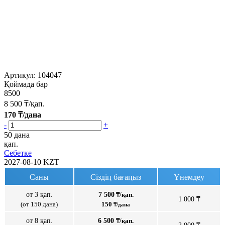
Артикул:
104047
Қоймада бар
8500
8 500
₸/қап.
170
₸/дана
-
+
50 дана
қап.
Себетке
2027-08-10
KZT
Саны
Сіздің бағаңыз
Үнемдеу
от 3 қап.
7 500
₸/қап.
1 000 ₸
(от 150 дана)
150
₸/дана
от 8 қап.
6 500
₸/қап.