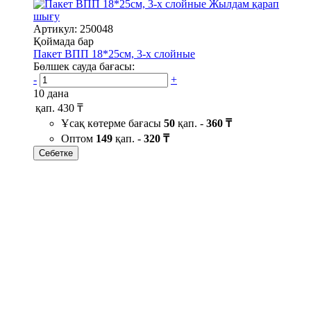
Жылдам қарап
шығу
Артикул: 250048
Қоймада бар
Пакет ВПП 18*25см, 3-х слойные
Бөлшек сауда бағасы:
-
+
10 дана
қап.
430 ₸
Ұсақ көтерме бағасы
50
қап. -
360 ₸
Оптом
149
қап. -
320 ₸
Себетке