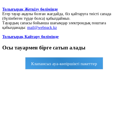
Толығырақ Жеткізу бөлімінде
Егер тауар ақаулы болған жағдайда, біз қайтаруға тиісті сапада
(бүлінбеген түрде болса) қабылдаймыз.
Тауардың сапасы бойынша шағымдар электрондық поштаға
қабылданады:
mail@webpack.kz
Толығырақ Қайтару бөлімінде
Осы тауармен бірге сатып алады
Клапансыз ауа-көпіршікті пакеттер