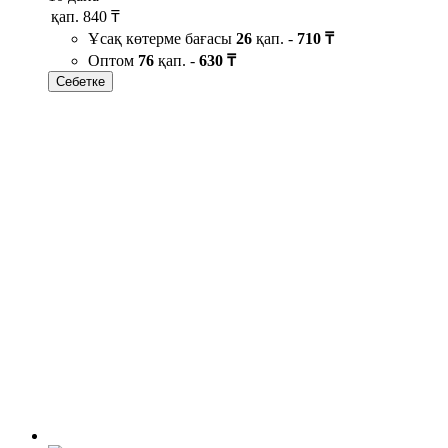
қап.
840 ₸
Ұсақ көтерме бағасы
26
қап. -
710 ₸
Оптом
76
қап. -
630 ₸
Себетке