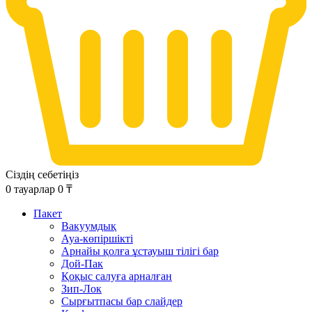
Сіздің себетіңіз
0
тауарлар
0
₸
Пакет
Вакуумдық
Ауа-көпіршікті
Арнайы қолға ұстауыш тілігі бар
Дой-Пак
Қоқыс салуға арналған
Зип-Лок
Сырғытпасы бар слайдер