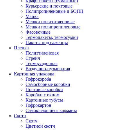
Крафт пакеты (бумажные)
Курьерские и почтовые
Полипропиленовые и БОПП
Майка
Мешки полиэтиленовые
Мешки полипропиленовые
Фасовочные
Термопакеты, термосумки
Пакеты под саженцы
Пленка
Полиэтиленовая
Стрейч
Термоусадочная
Воздушно-пузырчатая
Картонная упаковка
Гофрокороба
Самосборные коробки
Почтовые коробки
Коробки с окном
Картонные тубусы
Гофрокартон
Самоклеющиеся карманы
Скотч
Скотч
Цветной скотч