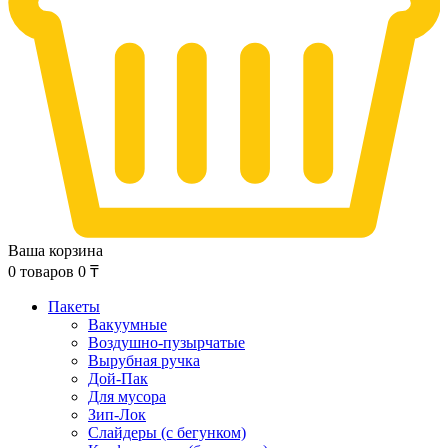
Ваша корзина
0
товаров
0
₸
Пакеты
Вакуумные
Воздушно-пузырчатые
Вырубная ручка
Дой-Пак
Для мусора
Зип-Лок
Слайдеры (с бегунком)