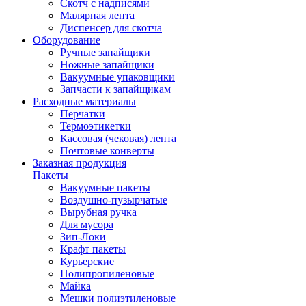
Скотч с надписями
Малярная лента
Диспенсер для скотча
Оборудование
Ручные запайщики
Ножные запайщики
Вакуумные упаковщики
Запчасти к запайщикам
Расходные материалы
Перчатки
Термоэтикетки
Кассовая (чековая) лента
Почтовые конверты
Заказная продукция
Пакеты
Вакуумные пакеты
Воздушно-пузырчатые
Вырубная ручка
Для мусора
Зип-Локи
Крафт пакеты
Курьерские
Полипропиленовые
Майка
Мешки полиэтиленовые