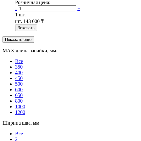
Розничная цена:
-
+
1 шт.
шт.
143 000 ₸
Заказать
Показать ещё
МАХ длина запайки, мм:
Все
350
400
450
500
600
650
800
1000
1200
Ширина шва, мм:
Все
2