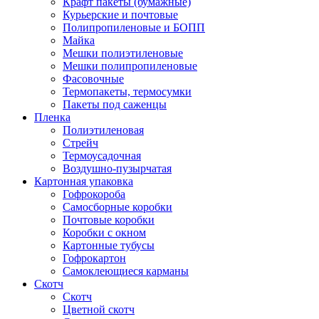
Крафт пакеты (бумажные)
Курьерские и почтовые
Полипропиленовые и БОПП
Майка
Мешки полиэтиленовые
Мешки полипропиленовые
Фасовочные
Термопакеты, термосумки
Пакеты под саженцы
Пленка
Полиэтиленовая
Стрейч
Термоусадочная
Воздушно-пузырчатая
Картонная упаковка
Гофрокороба
Самосборные коробки
Почтовые коробки
Коробки с окном
Картонные тубусы
Гофрокартон
Самоклеющиеся карманы
Скотч
Скотч
Цветной скотч