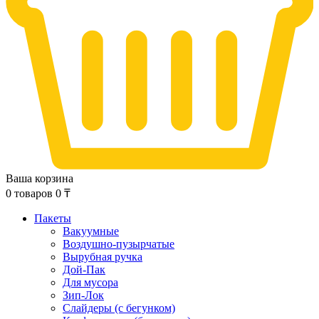
Ваша корзина
0
товаров
0
₸
Пакеты
Вакуумные
Воздушно-пузырчатые
Вырубная ручка
Дой-Пак
Для мусора
Зип-Лок
Слайдеры (с бегунком)