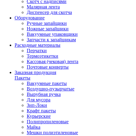
Скотч с надписями
Малярная лента
Диспенсер для скотча
Оборудование
Ручные запайщики
Ножные запайщики
Вакуумные упаковщики
Запчасти к запайщикам
Расходные материалы
Перчатки
Термоэтикетки
Кассовая (чековая) лента
Почтовые конверты
Заказная продукция
Пакеты
Вакуумные пакеты
Воздушно-пузырчатые
Вырубная ручка
Для мусора
Зип-Локи
Крафт пакеты
Курьерские
Полипропиленовые
Майка
Мешки полиэтиленовые