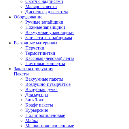
Скотч с надписями
Малярная лента
Диспенсер для скотча
Оборудование
Ручные запайщики
Ножные запайщики
Вакуумные упаковщики
Запчасти к запайщикам
Расходные материалы
Перчатки
Термоэтикетки
Кассовая (чековая) лента
Почтовые конверты
Заказная продукция
Пакеты
Вакуумные пакеты
Воздушно-пузырчатые
Вырубная ручка
Для мусора
Зип-Локи
Крафт пакеты
Курьерские
Полипропиленовые
Майка
Мешки полиэтиленовые