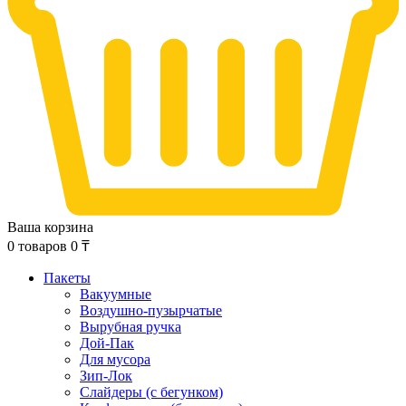
Ваша корзина
0
товаров
0
₸
Пакеты
Вакуумные
Воздушно-пузырчатые
Вырубная ручка
Дой-Пак
Для мусора
Зип-Лок
Слайдеры (с бегунком)