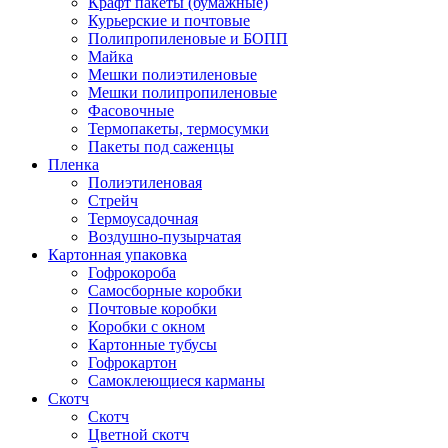
Крафт пакеты (бумажные)
Курьерские и почтовые
Полипропиленовые и БОПП
Майка
Мешки полиэтиленовые
Мешки полипропиленовые
Фасовочные
Термопакеты, термосумки
Пакеты под саженцы
Пленка
Полиэтиленовая
Стрейч
Термоусадочная
Воздушно-пузырчатая
Картонная упаковка
Гофрокороба
Самосборные коробки
Почтовые коробки
Коробки с окном
Картонные тубусы
Гофрокартон
Самоклеющиеся карманы
Скотч
Скотч
Цветной скотч