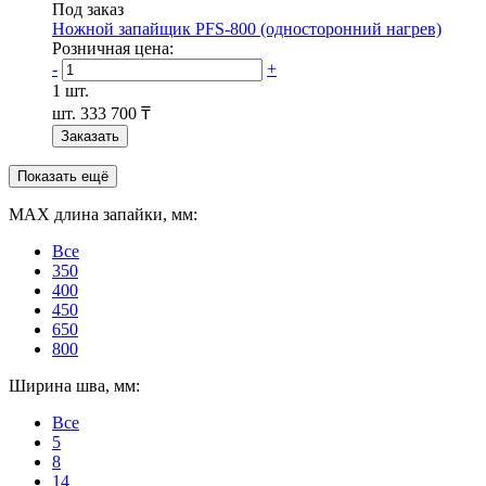
Под заказ
Ножной запайщик PFS-800 (односторонний нагрев)
Розничная цена:
-
+
1 шт.
шт.
333 700 ₸
Заказать
Показать ещё
МАХ длина запайки, мм:
Все
350
400
450
650
800
Ширина шва, мм:
Все
5
8
14