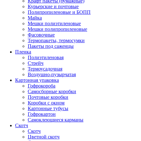
Крафт пакеты (бумажные)
Курьерские и почтовые
Полипропиленовые и БОПП
Майка
Мешки полиэтиленовые
Мешки полипропиленовые
Фасовочные
Термопакеты, термосумки
Пакеты под саженцы
Пленка
Полиэтиленовая
Стрейч
Термоусадочная
Воздушно-пузырчатая
Картонная упаковка
Гофрокороба
Самосборные коробки
Почтовые коробки
Коробки с окном
Картонные тубусы
Гофрокартон
Самоклеющиеся карманы
Скотч
Скотч
Цветной скотч