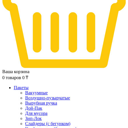
Ваша корзина
0
товаров
0
₸
Пакеты
Вакуумные
Воздушно-пузырчатые
Вырубная ручка
Дой-Пак
Для мусора
Зип-Лок
Слайдеры (с бегунком)