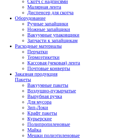
Скотч с надписями
Малярная лента
Диспенсер для скотча
Оборудование
Ручные запайщики
Ножные запайщики
Вакуумные упаковщики
Запчасти к запайщикам
Расходные материалы
Перчатки
Термоэтикетки
Кассовая (чековая) лента
Почтовые конверты
Заказная продукция
Пакеты
Вакуумные пакеты
Воздушно-пузырчатые
Вырубная ручка
Для мусора
Зип-Локи
Крафт пакеты
Курьерские
Полипропиленовые
Майка
Мешки полиэтиленовые