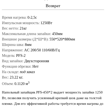
Возврат
Время нагрева:
0-2,5с
Импульсная мощность:
1250Вт
Вес нетто:
21кг
Максимальная длина запайки:
450мм
Внешние размеры (Д*Ш*В):
550*520*880мм
Ширина шва:
8мм
Напряжение:
AC 200/50 110/60В/Гц
Модель:
PFS-2
Вид запайки:
Двухсторонняя
Функция обрезки:
Нет
На складе:
под заказ
Вес:
23.22 кг.
3
Объем:
0.1120 м
Напольный запайщик PFS-450*2 выдает мощность запайки 1250
Вт, позволяя получить усиленный крепкий шов даже на толстой
пленке. Для его эффективной работы требуется время нагрева до