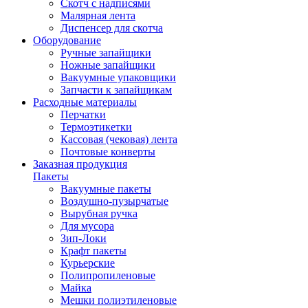
Скотч с надписями
Малярная лента
Диспенсер для скотча
Оборудование
Ручные запайщики
Ножные запайщики
Вакуумные упаковщики
Запчасти к запайщикам
Расходные материалы
Перчатки
Термоэтикетки
Кассовая (чековая) лента
Почтовые конверты
Заказная продукция
Пакеты
Вакуумные пакеты
Воздушно-пузырчатые
Вырубная ручка
Для мусора
Зип-Локи
Крафт пакеты
Курьерские
Полипропиленовые
Майка
Мешки полиэтиленовые