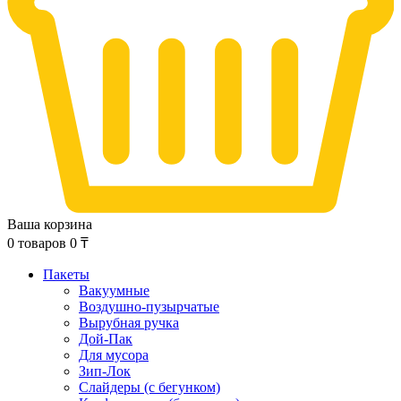
Ваша корзина
0
товаров
0
₸
Пакеты
Вакуумные
Воздушно-пузырчатые
Вырубная ручка
Дой-Пак
Для мусора
Зип-Лок
Слайдеры (с бегунком)