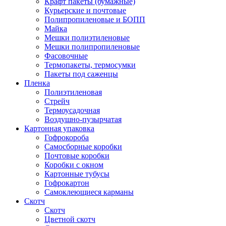
Крафт пакеты (бумажные)
Курьерские и почтовые
Полипропиленовые и БОПП
Майка
Мешки полиэтиленовые
Мешки полипропиленовые
Фасовочные
Термопакеты, термосумки
Пакеты под саженцы
Пленка
Полиэтиленовая
Стрейч
Термоусадочная
Воздушно-пузырчатая
Картонная упаковка
Гофрокороба
Самосборные коробки
Почтовые коробки
Коробки с окном
Картонные тубусы
Гофрокартон
Самоклеющиеся карманы
Скотч
Скотч
Цветной скотч