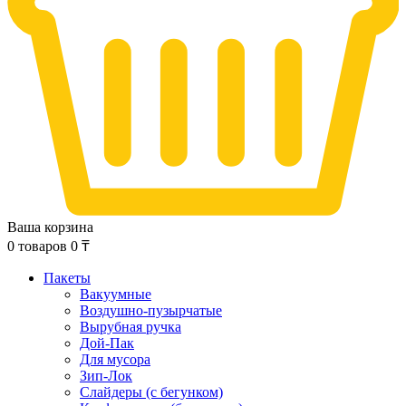
Ваша корзина
0
товаров
0
₸
Пакеты
Вакуумные
Воздушно-пузырчатые
Вырубная ручка
Дой-Пак
Для мусора
Зип-Лок
Слайдеры (с бегунком)