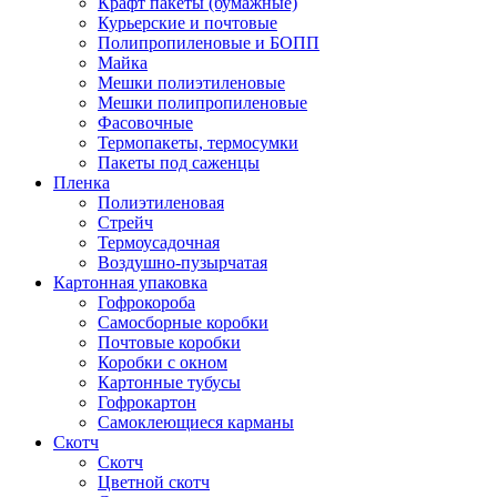
Крафт пакеты (бумажные)
Курьерские и почтовые
Полипропиленовые и БОПП
Майка
Мешки полиэтиленовые
Мешки полипропиленовые
Фасовочные
Термопакеты, термосумки
Пакеты под саженцы
Пленка
Полиэтиленовая
Стрейч
Термоусадочная
Воздушно-пузырчатая
Картонная упаковка
Гофрокороба
Самосборные коробки
Почтовые коробки
Коробки с окном
Картонные тубусы
Гофрокартон
Самоклеющиеся карманы
Скотч
Скотч
Цветной скотч