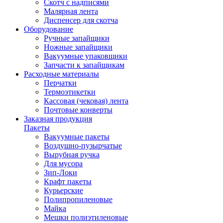
Скотч с надписями
Малярная лента
Диспенсер для скотча
Оборудование
Ручные запайщики
Ножные запайщики
Вакуумные упаковщики
Запчасти к запайщикам
Расходные материалы
Перчатки
Термоэтикетки
Кассовая (чековая) лента
Почтовые конверты
Заказная продукция
Пакеты
Вакуумные пакеты
Воздушно-пузырчатые
Вырубная ручка
Для мусора
Зип-Локи
Крафт пакеты
Курьерские
Полипропиленовые
Майка
Мешки полиэтиленовые