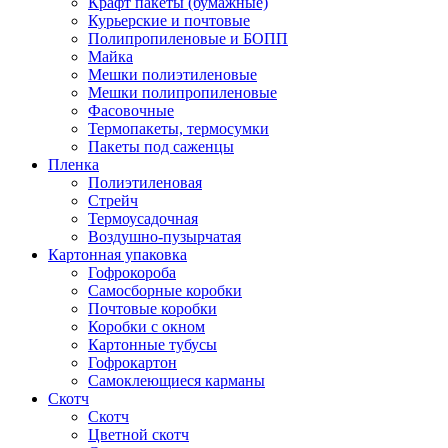
Крафт пакеты (бумажные)
Курьерские и почтовые
Полипропиленовые и БОПП
Майка
Мешки полиэтиленовые
Мешки полипропиленовые
Фасовочные
Термопакеты, термосумки
Пакеты под саженцы
Пленка
Полиэтиленовая
Стрейч
Термоусадочная
Воздушно-пузырчатая
Картонная упаковка
Гофрокороба
Самосборные коробки
Почтовые коробки
Коробки с окном
Картонные тубусы
Гофрокартон
Самоклеющиеся карманы
Скотч
Скотч
Цветной скотч