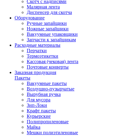
Скотч с надписями
Малярная лента
Диспенсер для скотча
Оборудование
Ручные запайщики
Ножные запайщики
Вакуумные упаковщики
Запчасти к запайщикам
Расходные материалы
Перчатки
Термоэтикетки
Кассовая (чековая) лента
Почтовые конверты
Заказная продукция
Пакеты
Вакуумные пакеты
Воздушно-пузырчатые
Вырубная ручка
Для мусора
Зип-Локи
Крафт пакеты
Курьерские
Полипропиленовые
Майка
Мешки полиэтиленовые