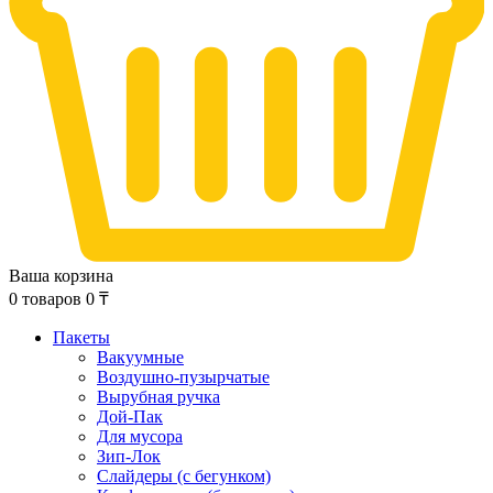
Ваша корзина
0
товаров
0
₸
Пакеты
Вакуумные
Воздушно-пузырчатые
Вырубная ручка
Дой-Пак
Для мусора
Зип-Лок
Слайдеры (с бегунком)