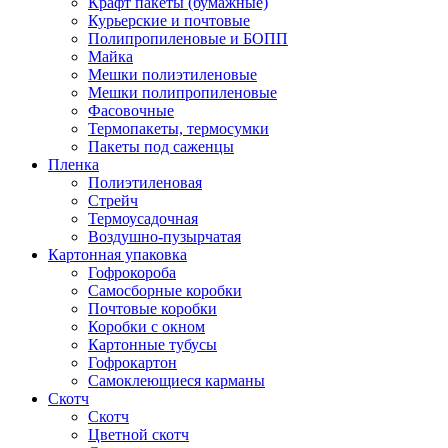
Крафт пакеты (бумажные)
Курьерские и почтовые
Полипропиленовые и БОПП
Майка
Мешки полиэтиленовые
Мешки полипропиленовые
Фасовочные
Термопакеты, термосумки
Пакеты под саженцы
Пленка
Полиэтиленовая
Стрейч
Термоусадочная
Воздушно-пузырчатая
Картонная упаковка
Гофрокороба
Самосборные коробки
Почтовые коробки
Коробки с окном
Картонные тубусы
Гофрокартон
Самоклеющиеся карманы
Скотч
Скотч
Цветной скотч