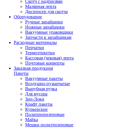
Скотч с надписями
Малярная лента
Диспенсер для скотча
Оборудование
Ручные запайщики
Ножные запайщики
Вакуумные упаковщики
Запчасти к запайщикам
Расходные материалы
Перчатки
Термоэтикетки
Кассовая (чековая) лента
Почтовые конверты
Заказная продукция
Пакеты
Вакуумные пакеты
Воздушно-пузырчатые
Вырубная ручка
Для мусора
Зип-Локи
Крафт пакеты
Курьерские
Полипропиленовые
Майка
Мешки полиэтиленовые