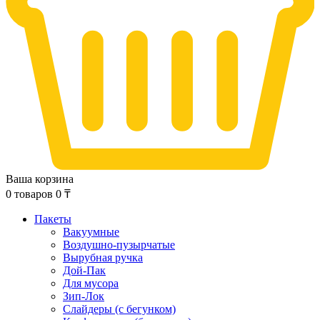
Ваша корзина
0
товаров
0
₸
Пакеты
Вакуумные
Воздушно-пузырчатые
Вырубная ручка
Дой-Пак
Для мусора
Зип-Лок
Слайдеры (с бегунком)