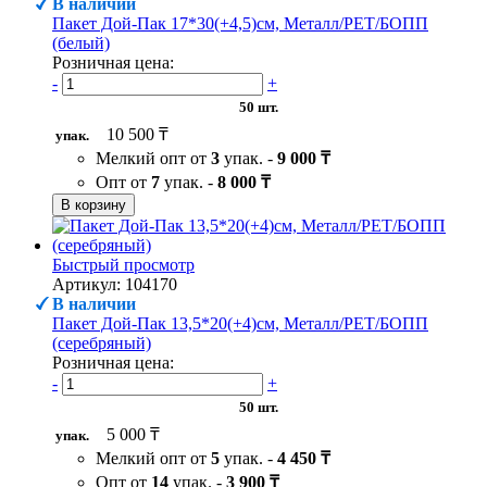
В наличии
Пакет Дой-Пак 17*30(+4,5)см, Металл/PET/БОПП
(белый)
Розничная цена:
-
+
50 шт.
10 500 ₸
упак.
Мелкий опт от
3
упак. -
9 000 ₸
Опт от
7
упак. -
8 000 ₸
В корзину
Быстрый просмотр
Артикул: 104170
В наличии
Пакет Дой-Пак 13,5*20(+4)см, Металл/PET/БОПП
(серебряный)
Розничная цена:
-
+
50 шт.
5 000 ₸
упак.
Мелкий опт от
5
упак. -
4 450 ₸
Опт от
14
упак. -
3 900 ₸