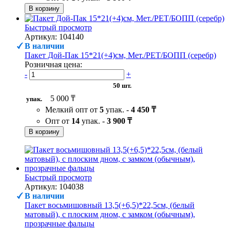
В корзину
Быстрый просмотр
Артикул: 104140
В наличии
Пакет Дой-Пак 15*21(+4)см, Мет./PET/БОПП (серебр)
Розничная цена:
-
+
50 шт.
5 000 ₸
упак.
Мелкий опт от
5
упак. -
4 450 ₸
Опт от
14
упак. -
3 900 ₸
В корзину
Быстрый просмотр
Артикул: 104038
В наличии
Пакет восьмишовный 13,5(+6,5)*22,5см, (белый
матовый), с плоским дном, с замком (обычным),
прозрачные фальцы