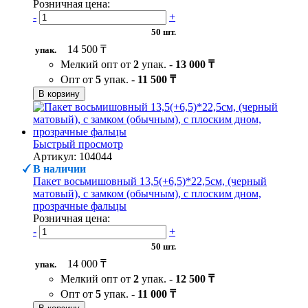
Розничная цена:
-
+
50 шт.
14 500 ₸
упак.
Мелкий опт от
2
упак. -
13 000 ₸
Опт от
5
упак. -
11 500 ₸
В корзину
Быстрый просмотр
Артикул: 104044
В наличии
Пакет восьмишовный 13,5(+6,5)*22,5см, (черный
матовый), с замком (обычным), с плоским дном,
прозрачные фальцы
Розничная цена:
-
+
50 шт.
14 000 ₸
упак.
Мелкий опт от
2
упак. -
12 500 ₸
Опт от
5
упак. -
11 000 ₸