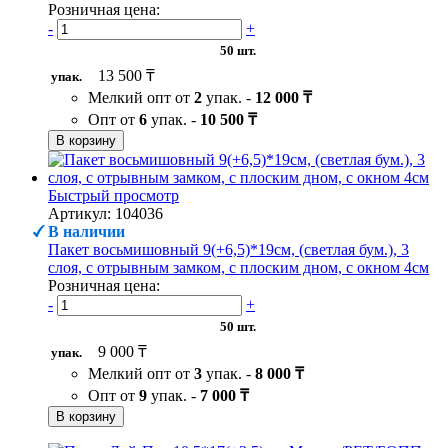
Розничная цена:
-
+
50 шт.
13 500 ₸
упак.
Мелкий опт от
2
упак. -
12 000 ₸
Опт от
6
упак. -
10 500 ₸
В корзину
Быстрый просмотр
Артикул: 104036
В наличии
Пакет восьмишовный 9(+6,5)*19см, (светлая бум.), 3
слоя, с отрывным замком, с плоским дном, с окном 4см
Розничная цена:
-
+
50 шт.
9 000 ₸
упак.
Мелкий опт от
3
упак. -
8 000 ₸
Опт от
9
упак. -
7 000 ₸
В корзину