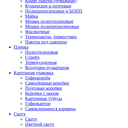
Крафт пакеты (бумажные)
Курьерские и почтовые
Полипропиленовые и БОПП
Майка
Мешки полиэтиленовые
Мешки полипропиленовые
Фасовочные
Термопакеты, термосумки
Пакеты под саженцы
Пленка
Полиэтиленовая
Стрейч
Термоусадочная
Воздушно-пузырчатая
Картонная упаковка
Гофрокороба
Самосборные коробки
Почтовые коробки
Коробки с окном
Картонные тубусы
Гофрокартон
Самоклеющиеся карманы
Скотч
Скотч
Цветной скотч