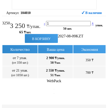
Артикул:
104010
В наличии
3250
-
+
3 250
упак.
₸/упак.
50 шт.
65
₸/шт.
2027-08-09
KZT
В КОРЗИНУ
Количество
Ваша цена
Экономия
от 7 упак.
2 900
₸/упак.
350 ₸
(от 350 шт.)
58
₸/шт.
от 21 упак.
2 550
₸/упак.
700 ₸
(от 1050 шт.)
51
₸/шт.
WebPack