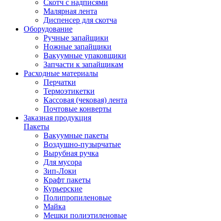
Скотч с надписями
Малярная лента
Диспенсер для скотча
Оборудование
Ручные запайщики
Ножные запайщики
Вакуумные упаковщики
Запчасти к запайщикам
Расходные материалы
Перчатки
Термоэтикетки
Кассовая (чековая) лента
Почтовые конверты
Заказная продукция
Пакеты
Вакуумные пакеты
Воздушно-пузырчатые
Вырубная ручка
Для мусора
Зип-Локи
Крафт пакеты
Курьерские
Полипропиленовые
Майка
Мешки полиэтиленовые