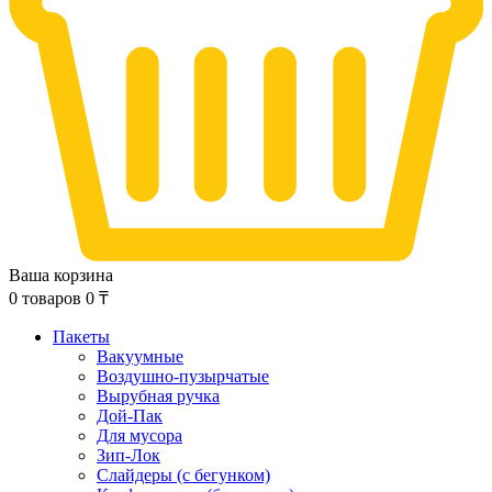
Ваша корзина
0
товаров
0
₸
Пакеты
Вакуумные
Воздушно-пузырчатые
Вырубная ручка
Дой-Пак
Для мусора
Зип-Лок
Слайдеры (с бегунком)