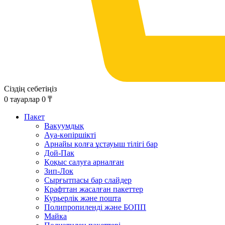
Сіздің себетіңіз
0
тауарлар
0
₸
Пакет
Вакуумдық
Ауа-көпіршікті
Арнайы қолға ұстауыш тілігі бар
Дой-Пак
Қоқыс салуға арналған
Зип-Лок
Сырғытпасы бар слайдер
Крафттан жасалған пакеттер
Курьерлік және пошта
Полипропиленді және БОПП
Майка