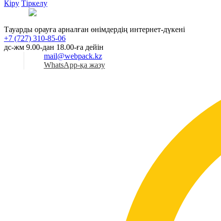
Кіру
Тіркелу
Қаз
Тауарды орауға арналған өнімдердің интернет-дүкені
+7 (727) 310-85-06
дс-жм 9.00-дан 18.00-ға дейін
mail@webpack.kz
WhatsApp-қа жазу