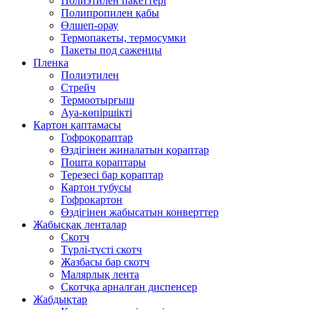
Полиэтилен пакеттері
Полипропилен қабы
Өлшеп-орау
Термопакеты, термосумки
Пакеты под саженцы
Пленка
Полиэтилен
Стрейч
Термоотырғыш
Ауа-көпіршікті
Картон қаптамасы
Гофроқораптар
Өздігінен жиналатын қораптар
Пошта қораптары
Терезесі бар қораптар
Картон тубусы
Гофрокартон
Өздігінен жабысатын конверттер
Жабысқақ ленталар
Скотч
Түрлі-түсті скотч
Жазбасы бар скотч
Малярлық лента
Скотчқа арналған диспенсер
Жабдықтар