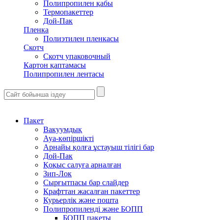
Полипропилен қабы
Термопакеттер
Дой-Пак
Пленка
Полиэтилен пленкасы
Скотч
Скотч упаковочный
Картон қаптамасы
Полипропилен лентасы
Пакет
Вакуумдық
Ауа-көпіршікті
Арнайы қолға ұстауыш тілігі бар
Дой-Пак
Қоқыс салуға арналған
Зип-Лок
Сырғытпасы бар слайдер
Крафттан жасалған пакеттер
Курьерлік және пошта
Полипропиленді және БОПП
БОПП пакеты