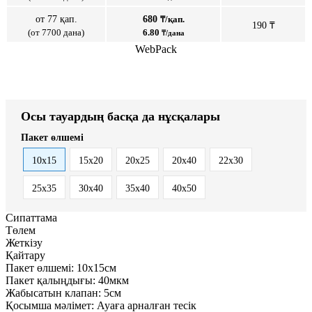
от 77 қап.
680
₸/қап.
190 ₸
(от 7700 дана)
6.80
₸/дана
WebPack
Осы тауардың басқа да нұсқалары
Пакет өлшемі
10x15
15x20
20x25
20x40
22x30
25x35
30x40
35x40
40x50
Сипаттама
Төлем
Жеткізу
Қайтару
Пакет өлшемі:
10x15см
Пакет қалыңдығы:
40мкм
Жабысатын клапан:
5см
Қосымша мәлімет:
Ауаға арналған тесік