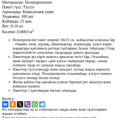
Материалы:
Полипропилен
Пакет түсі:
Түссіз
Арналады:
Киім-кешек үшін
Упаковка:
100 шт
Қоймада:
15 қап.
Вес:
0.16 кг.
3
Көлемі:
0.0003 м
Полипропилен пакет өлшемі 10x15 см, жабысатын клапаны бар
- тоқыма, киім, шұлық, ойыншықтар, журналдар, кеңсе керек-
жарақтары қаптамасы ретінде таптырмас болып табылады. Олар
маркетплейсте сатылатын тауарларды орауға арналады.
Пакеттерде ауа кіріп-шығуға арналған тесігі бар. Осылайша,
орам ішіндегі тауарға «дем алуға» мүмкіндік береді, соның
есебінен тауар өз сапасын жақсы сақтайды.
Пакеттер түссіз/мөлдір және ішіндегі заттың жақсы көрінуін
қамтамасыз етеді. Полипропилен созылмайды, үзілуге немесе
тесілуге төзімді болып келеді.
Желім қабаты бар ыңғайлы клапан бірнеше рет ашылуы және
жабылуы мүмкін.
Пакеттер 1 қаптамадан бастап сатылады.
Бөлісу:
Біз тапсырыстың ең аз сомасынсыз заңды және жеке тұлғалармен
жұмыс істейміз.
Тапсырыстарды төлеу қолма-қол және қолма-қол емес есеп