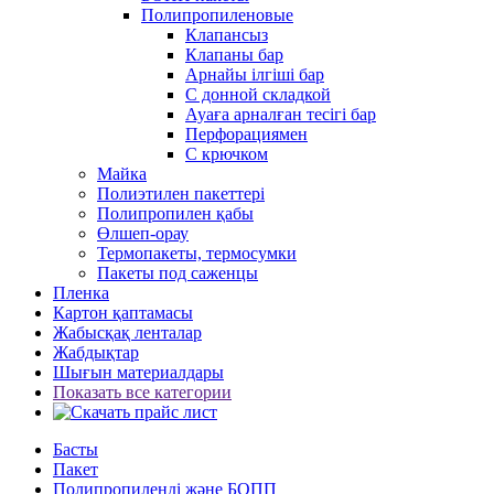
Полипропиленовые
Клапансыз
Клапаны бар
Арнайы ілгіші бар
С донной складкой
Ауаға арналған тесігі бар
Перфорациямен
С крючком
Майка
Полиэтилен пакеттері
Полипропилен қабы
Өлшеп-орау
Термопакеты, термосумки
Пакеты под саженцы
Пленка
Картон қаптамасы
Жабысқақ ленталар
Жабдықтар
Шығын материалдары
Показать все категории
Басты
Пакет
Полипропиленді және БОПП