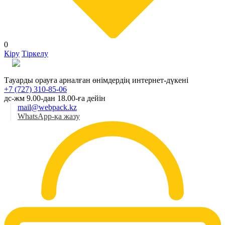
0
Кіру
Тіркелу
Қаз
Тауарды орауға арналған өнімдердің интернет-дүкені
+7 (727) 310-85-06
дс-жм 9.00-дан 18.00-ға дейін
mail@webpack.kz
WhatsApp-қа жазу