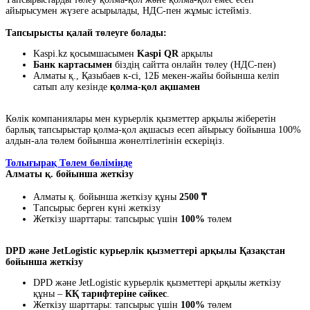
айырысумен жүзеге асырылады, НДС-пен жұмыс істейміз.
Тапсырысты қалай төлеуге болады:
Kaspi.kz қосымшасымен
Kaspi QR
арқылы
Банк картасымен
біздің сайтта онлайн төлеу (НДС-пен)
Алматы қ., Қазыбаев к-сі, 12Б мекен-жайы бойынша келіп
сатып алу кезінде
қолма-қол ақшамен
Көлік компаниялары мен курьерлік қызметтер арқылы жіберетін
барлық тапсырыстар қолма-қол ақшасыз есеп айырысу бойынша 100%
алдын-ала төлем бойынша жөнелтілетінін ескеріңіз.
Толығырақ Төлем бөлімінде
Алматы қ. бойынша жеткізу
Алматы қ. бойынша жеткізу құны
2500 ₸
Тапсырыс берген күні жеткізу
Жеткізу шарттары: тапсырыс үшін
100%
төлем
DPD және JetLogistic курьерлік қызметтері арқылы Қазақстан
бойынша жеткізу
DPD және JetLogistic курьерлік қызметтері арқылы жеткізу
құны –
КҚ тарифтеріне сәйкес
.
Жеткізу шарттары: тапсырыс үшін
100%
төлем