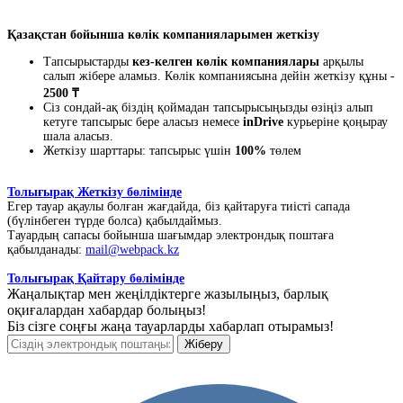
Қазақстан бойынша көлік компанияларымен жеткізу
Тапсырыстарды
кез-келген көлік компаниялары
арқылы
салып жібере аламыз. Көлік компаниясына дейін жеткізу құны -
2500 ₸
Сіз сондай-ақ біздің қоймадан тапсырысыңызды өзіңіз алып
кетуге тапсырыс бере аласыз немесе
inDrive
курьеріне қоңырау
шала аласыз.
Жеткізу шарттары: тапсырыс үшін
100%
төлем
Толығырақ Жеткізу бөлімінде
Егер тауар ақаулы болған жағдайда, біз қайтаруға тиісті сапада
(бүлінбеген түрде болса) қабылдаймыз.
Тауардың сапасы бойынша шағымдар электрондық поштаға
қабылданады:
mail@webpack.kz
Толығырақ Қайтару бөлімінде
Жаңалықтар мен жеңілдіктерге жазылыңыз, барлық
оқиғалардан хабардар болыңыз!
Біз сізге соңғы жаңа тауарларды хабарлап отырамыз!