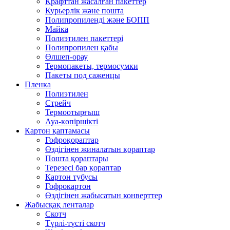
Крафттан жасалған пакеттер
Курьерлік және пошта
Полипропиленді және БОПП
Майка
Полиэтилен пакеттері
Полипропилен қабы
Өлшеп-орау
Термопакеты, термосумки
Пакеты под саженцы
Пленка
Полиэтилен
Стрейч
Термоотырғыш
Ауа-көпіршікті
Картон қаптамасы
Гофроқораптар
Өздігінен жиналатын қораптар
Пошта қораптары
Терезесі бар қораптар
Картон тубусы
Гофрокартон
Өздігінен жабысатын конверттер
Жабысқақ ленталар
Скотч
Түрлі-түсті скотч