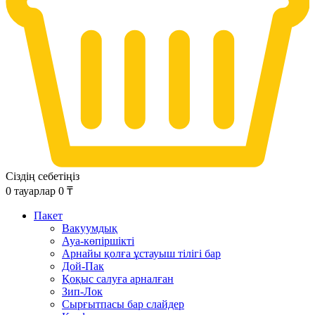
Сіздің себетіңіз
0
тауарлар
0
₸
Пакет
Вакуумдық
Ауа-көпіршікті
Арнайы қолға ұстауыш тілігі бар
Дой-Пак
Қоқыс салуға арналған
Зип-Лок
Сырғытпасы бар слайдер