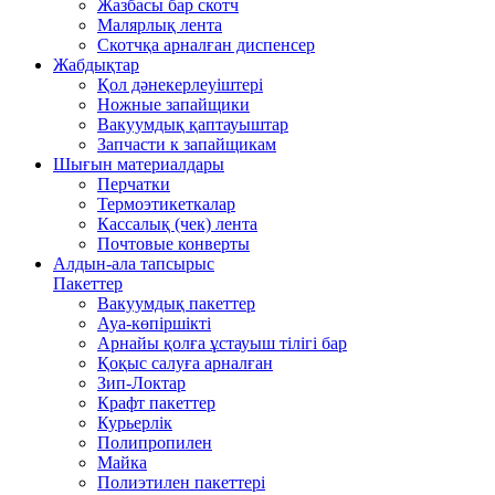
Жазбасы бар скотч
Малярлық лента
Скотчқа арналған диспенсер
Жабдықтар
Қол дәнекерлеуіштері
Ножные запайщики
Вакуумдық қаптауыштар
Запчасти к запайщикам
Шығын материалдары
Перчатки
Термоэтикеткалар
Кассалық (чек) лента
Почтовые конверты
Алдын-ала тапсырыс
Пакеттер
Вакуумдық пакеттер
Ауа-көпіршікті
Арнайы қолға ұстауыш тілігі бар
Қоқыс салуға арналған
Зип-Локтар
Крафт пакеттер
Курьерлік
Полипропилен
Майка
Полиэтилен пакеттері