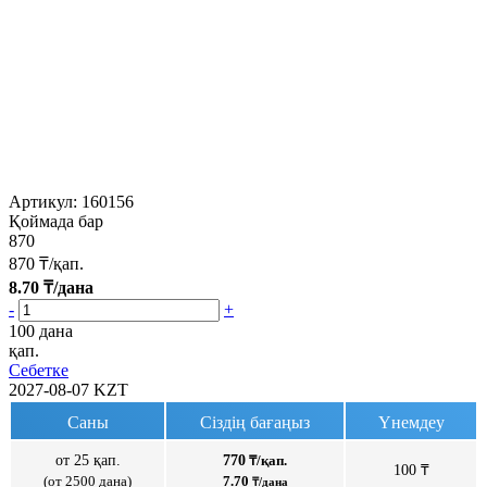
Артикул:
160156
Қоймада бар
870
870
₸/қап.
8.70
₸/дана
-
+
100 дана
қап.
Себетке
2027-08-07
KZT
Саны
Сіздің бағаңыз
Үнемдеу
от 25 қап.
770
₸/қап.
100 ₸
(от 2500 дана)
7.70
₸/дана