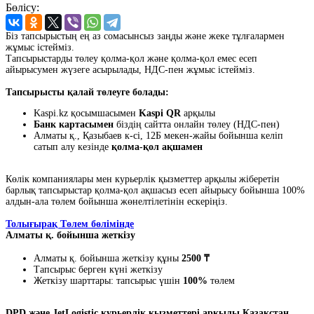
Бөлісу:
Біз тапсырыстың ең аз сомасынсыз заңды және жеке тұлғалармен
жұмыс істейміз.
Тапсырыстарды төлеу қолма-қол және қолма-қол емес есеп
айырысумен жүзеге асырылады, НДС-пен жұмыс істейміз.
Тапсырысты қалай төлеуге болады:
Kaspi.kz қосымшасымен
Kaspi QR
арқылы
Банк картасымен
біздің сайтта онлайн төлеу (НДС-пен)
Алматы қ., Қазыбаев к-сі, 12Б мекен-жайы бойынша келіп
сатып алу кезінде
қолма-қол ақшамен
Көлік компаниялары мен курьерлік қызметтер арқылы жіберетін
барлық тапсырыстар қолма-қол ақшасыз есеп айырысу бойынша 100%
алдын-ала төлем бойынша жөнелтілетінін ескеріңіз.
Толығырақ Төлем бөлімінде
Алматы қ. бойынша жеткізу
Алматы қ. бойынша жеткізу құны
2500 ₸
Тапсырыс берген күні жеткізу
Жеткізу шарттары: тапсырыс үшін
100%
төлем
DPD және JetLogistic курьерлік қызметтері арқылы Қазақстан