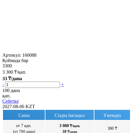
Артикул:
160088
Қоймада бар
3300
3 300
₸/қап.
33
₸/дана
-
+
100 дана
қап.
Себетке
2027-08-06
KZT
Саны
Сіздің бағаңыз
Үнемдеу
от 7 қап.
3 000
₸/қап.
300 ₸
(от 700 дана)
30
₸/дана