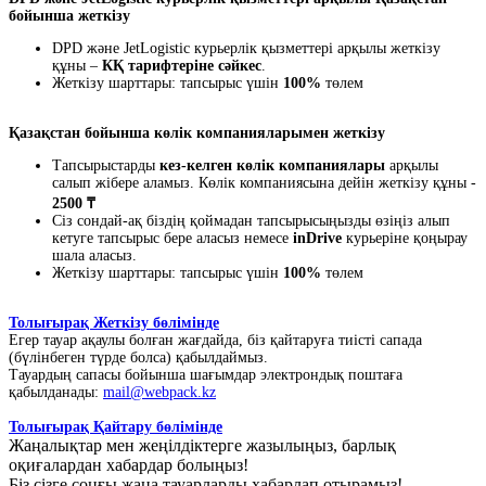
бойынша жеткізу
DPD және JetLogistic курьерлік қызметтері арқылы жеткізу
құны –
КҚ тарифтеріне сәйкес
.
Жеткізу шарттары: тапсырыс үшін
100%
төлем
Қазақстан бойынша көлік компанияларымен жеткізу
Тапсырыстарды
кез-келген көлік компаниялары
арқылы
салып жібере аламыз. Көлік компаниясына дейін жеткізу құны -
2500 ₸
Сіз сондай-ақ біздің қоймадан тапсырысыңызды өзіңіз алып
кетуге тапсырыс бере аласыз немесе
inDrive
курьеріне қоңырау
шала аласыз.
Жеткізу шарттары: тапсырыс үшін
100%
төлем
Толығырақ Жеткізу бөлімінде
Егер тауар ақаулы болған жағдайда, біз қайтаруға тиісті сапада
(бүлінбеген түрде болса) қабылдаймыз.
Тауардың сапасы бойынша шағымдар электрондық поштаға
қабылданады:
mail@webpack.kz
Толығырақ Қайтару бөлімінде
Жаңалықтар мен жеңілдіктерге жазылыңыз, барлық
оқиғалардан хабардар болыңыз!
Біз сізге соңғы жаңа тауарларды хабарлап отырамыз!