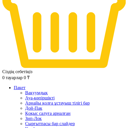
Сіздің себетіңіз
0
тауарлар
0
₸
Пакет
Вакуумдық
Ауа-көпіршікті
Арнайы қолға ұстауыш тілігі бар
Дой-Пак
Қоқыс салуға арналған
Зип-Лок
Сырғытпасы бар слайдер