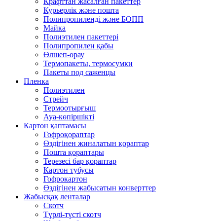
Крафттан жасалған пакеттер
Курьерлік және пошта
Полипропиленді және БОПП
Майка
Полиэтилен пакеттері
Полипропилен қабы
Өлшеп-орау
Термопакеты, термосумки
Пакеты под саженцы
Пленка
Полиэтилен
Стрейч
Термоотырғыш
Ауа-көпіршікті
Картон қаптамасы
Гофроқораптар
Өздігінен жиналатын қораптар
Пошта қораптары
Терезесі бар қораптар
Картон тубусы
Гофрокартон
Өздігінен жабысатын конверттер
Жабысқақ ленталар
Скотч
Түрлі-түсті скотч