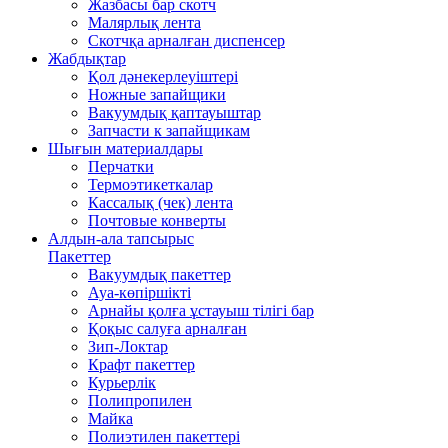
Жазбасы бар скотч
Малярлық лента
Скотчқа арналған диспенсер
Жабдықтар
Қол дәнекерлеуіштері
Ножные запайщики
Вакуумдық қаптауыштар
Запчасти к запайщикам
Шығын материалдары
Перчатки
Термоэтикеткалар
Кассалық (чек) лента
Почтовые конверты
Алдын-ала тапсырыс
Пакеттер
Вакуумдық пакеттер
Ауа-көпіршікті
Арнайы қолға ұстауыш тілігі бар
Қоқыс салуға арналған
Зип-Локтар
Крафт пакеттер
Курьерлік
Полипропилен
Майка
Полиэтилен пакеттері