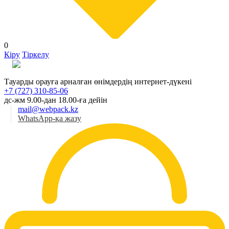
0
Кіру
Тіркелу
Қаз
Тауарды орауға арналған өнімдердің интернет-дүкені
+7 (727) 310-85-06
дс-жм 9.00-дан 18.00-ға дейін
mail@webpack.kz
WhatsApp-қа жазу