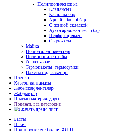
Полипропиленовые
Клапансыз
Клапаны бар
Арнайы ілгіші бар
С донной складкой
Ауаға арналған тесігі бар
Перфорациямен
С крючком
Майка
Полиэтилен пакеттері
Полипропилен қабы
Өлшеп-орау
Термопакеты, термосумки
Пакеты под саженцы
Пленка
Картон қаптамасы
Жабысқақ ленталар
Жабдықтар
Шығын материалдары
Показать все категории
Басты
Пакет
Полипропиленді және БОПП