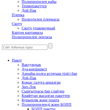
Полипропилен қабы
Термопакеттер
Дой-Пак
Пленка
Полиэтилен пленкасы
Скотч
Скотч упаковочный
Картон қаптамасы
Полипропилен лентасы
Пакет
Вакуумдық
Ауа-көпіршікті
Арнайы қолға ұстауыш тілігі бар
Дой-Пак
Қоқыс салуға арналған
Зип-Лок
Сырғытпасы бар слайдер
Крафттан жасалған пакеттер
Курьерлік және пошта
Полипропиленді және БОПП
БОПП пакеты