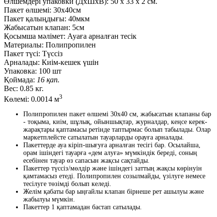
Өлшемдері упаковки (ДxШxВ):
50
x
33
x
2 см.
Пакет өлшемі:
30x40см
Пакет қалыңдығы:
40мкм
Жабысатын клапан:
5см
Қосымша мәлімет:
Ауаға арналған тесік
Материалы:
Полипропилен
Пакет түсі:
Түссіз
Арналады:
Киім-кешек үшін
Упаковка:
100 шт
Қоймада:
16 қап.
Вес:
0.85 кг.
3
Көлемі:
0.0014 м
Полипропилен пакет өлшемі 30x40 см, жабысатын клапаны бар
- тоқыма, киім, шұлық, ойыншықтар, журналдар, кеңсе керек-
жарақтары қаптамасы ретінде таптырмас болып табылады. Олар
маркетплейсте сатылатын тауарларды орауға арналады.
Пакеттерде ауа кіріп-шығуға арналған тесігі бар. Осылайша,
орам ішіндегі тауарға «дем алуға» мүмкіндік береді, соның
есебінен тауар өз сапасын жақсы сақтайды.
Пакеттер түссіз/мөлдір және ішіндегі заттың жақсы көрінуін
қамтамасыз етеді. Полипропилен созылмайды, үзілуге немесе
тесілуге төзімді болып келеді.
Желім қабаты бар ыңғайлы клапан бірнеше рет ашылуы және
жабылуы мүмкін.
Пакеттер 1 қаптамадан бастап сатылады.