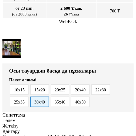
от 20 қап.
2 600
₸/қап.
700 ₸
(от 2000 дана)
26
₸/дана
WebPack
Осы тауардың басқа да нұсқалары
Пакет өлшемі
10x15
15x20
20x25
20x40
22x30
25x35
30x40
35x40
40x50
Сипаттама
Төлем
Жеткізу
Қайтару