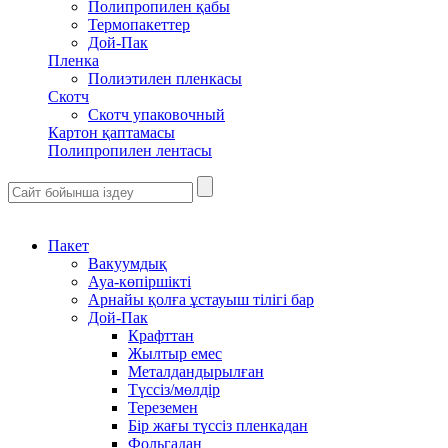
Полипропилен қабы
Термопакеттер
Дой-Пак
Пленка
Полиэтилен пленкасы
Скотч
Скотч упаковочный
Картон қаптамасы
Полипропилен лентасы
Пакет
Вакуумдық
Ауа-көпіршікті
Арнайы қолға ұстауыш тілігі бар
Дой-Пак
Крафттан
Жылтыр емес
Металдандырылған
Түссіз/мөлдір
Тереземен
Бір жағы түссіз пленкадан
Фольгадан