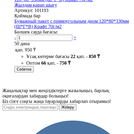
Жылдам қарап шығу
Артикул: 101193
Қоймада бар
Бумажный пакет с прямоугольным дном 120*80*330мм
(Ш*Г*В) Крафт 70г/м2
Бөлшек сауда бағасы:
-
+
50 дана
қап.
950 ₸
Ұсақ көтерме бағасы
22
қап. -
850 ₸
Оптом
66
қап. -
750 ₸
Себетке
Жаңалықтар мен жеңілдіктерге жазылыңыз, барлық
оқиғалардан хабардар болыңыз!
Біз сізге соңғы жаңа тауарларды хабарлап отырамыз!