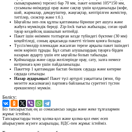
сызықтарымен) терезесі бар 70 мм, пакет өлшемі 105*150 мм,
сусымалы өнімдерді орау және сақтау үшін қолданылады (кофе,
шәй, жармалар, дәмдеуіштер, жаңғақтар, кептірілген жемістер,
тәттілер, снэктер және т.б.).
Ыңғайлы зип-лок құлпы қаптаманы бірнеше рет ашуға және
жабуға мүмкіндік береді. Zip-lock тығыз жабылады, соған орай
тауар кездейсоқ шашылып кетпейді.
Пакет ішін өніммен толтырған кезде түбіндегі бүктеме (30 мм)
кеңейтіледі, соның арқасында пакетті тігінен қоюға болады.
Түссіз/мөлдір пленкадан жасалған терезе арқылы пакет ішіндегі
өнім көрініп тұрады. Бұл сатып алушылардың тауарға бірден
назарын аударту үшін өте ыңғайлы болып табылады.
Қоймаларда және сауда желілерінде орау, сату, залға немесе
витринаға қою үшін пайдаланылады.
Пакеттер 1 қаптамадан бастап бөлшек саудада және көтерме
саудада сатылады.
Назар аударыңыз!
Пакет түсі әртүрлі уақыттағы (яғни, бір
мезетте жасалмаған) партияға байланысты суреттегі түстен
ерекшеленуі мүмкін.
Бөлісу:
Біз тапсырыстың ең аз сомасынсыз заңды және жеке тұлғалармен
жұмыс істейміз.
Тапсырыстарды төлеу қолма-қол және қолма-қол емес есеп
айырысумен жүзеге асырылады, НДС-пен жұмыс істейміз.