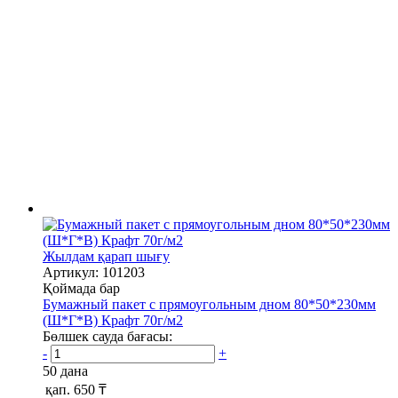
Жылдам қарап шығу
Артикул: 101203
Қоймада бар
Бумажный пакет с прямоугольным дном 80*50*230мм
(Ш*Г*В) Крафт 70г/м2
Бөлшек сауда бағасы:
-
+
50 дана
қап.
650 ₸