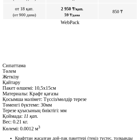
от 18 қап.
2 950
₸/қап.
850 ₸
(от 900 дана)
59
₸/дана
WebPack
Сипаттама
Төлем
Жеткізу
Қайтару
Пакет өлшемі:
10,5х15см
Материалы:
Крафт қағазы
Қосымша мәлімет:
Түссіз/мөлдір терезе
Төменгі бүктеме:
30мм
Терезе қуысының биіктігі:
мм
Қоймада:
11 қап.
Вес:
0.21 кг.
3
Көлемі:
0.0012 м
Крафттан жасалған дой-пак пакеттері (теңіз түстес, толқынды