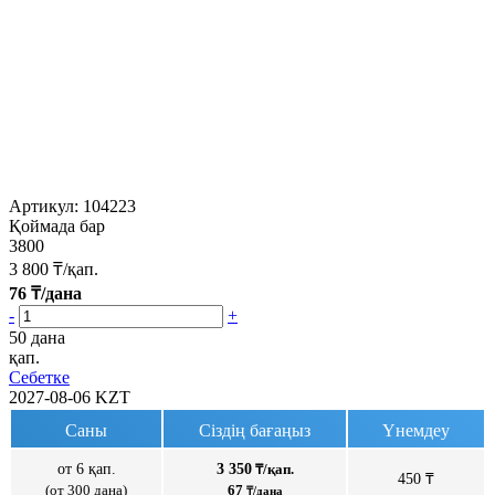
Артикул:
104223
Қоймада бар
3800
3 800
₸/қап.
76
₸/дана
-
+
50 дана
қап.
Себетке
2027-08-06
KZT
Саны
Сіздің бағаңыз
Үнемдеу
от 6 қап.
3 350
₸/қап.
450 ₸
(от 300 дана)
67
₸/дана