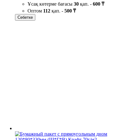
Ұсақ көтерме бағасы
30
қап. -
600 ₸
Оптом
112
қап. -
500 ₸
Себетке