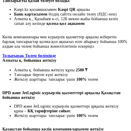
Тапсырысты қалай төлеуге болады:
Kaspi.kz қосымшасымен
Kaspi QR
арқылы
Банк картасымен
біздің сайтта онлайн төлеу (НДС-пен)
Алматы қ., Қазыбаев к-сі, 12Б мекен-жайы бойынша келіп
сатып алу кезінде
қолма-қол ақшамен
Көлік компаниялары мен курьерлік қызметтер арқылы жіберетін
барлық тапсырыстар қолма-қол ақшасыз есеп айырысу бойынша 100%
алдын-ала төлем бойынша жөнелтілетінін ескеріңіз.
Толығырақ Төлем бөлімінде
Алматы қ. бойынша жеткізу
Алматы қ. бойынша жеткізу құны
2500 ₸
Тапсырыс берген күні жеткізу
Жеткізу шарттары: тапсырыс үшін
100%
төлем
DPD және JetLogistic курьерлік қызметтері арқылы Қазақстан
бойынша жеткізу
DPD және JetLogistic курьерлік қызметтері арқылы жеткізу
құны –
КҚ тарифтеріне сәйкес
.
Жеткізу шарттары: тапсырыс үшін
100%
төлем
Қазақстан бойынша көлік компанияларымен жеткізу