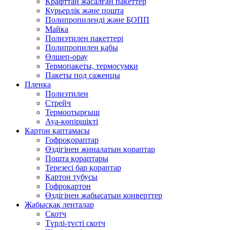
Крафттан жасалған пакеттер
Курьерлік және пошта
Полипропиленді және БОПП
Майка
Полиэтилен пакеттері
Полипропилен қабы
Өлшеп-орау
Термопакеты, термосумки
Пакеты под саженцы
Пленка
Полиэтилен
Стрейч
Термоотырғыш
Ауа-көпіршікті
Картон қаптамасы
Гофроқораптар
Өздігінен жиналатын қораптар
Пошта қораптары
Терезесі бар қораптар
Картон тубусы
Гофрокартон
Өздігінен жабысатын конверттер
Жабысқақ ленталар
Скотч
Түрлі-түсті скотч