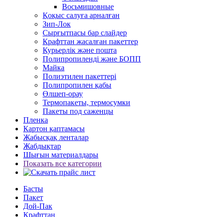
Восьмишовные
Қоқыс салуға арналған
Зип-Лок
Сырғытпасы бар слайдер
Крафттан жасалған пакеттер
Курьерлік және пошта
Полипропиленді және БОПП
Майка
Полиэтилен пакеттері
Полипропилен қабы
Өлшеп-орау
Термопакеты, термосумки
Пакеты под саженцы
Пленка
Картон қаптамасы
Жабысқақ ленталар
Жабдықтар
Шығын материалдары
Показать все категории
Басты
Пакет
Дой-Пак
Крафттан