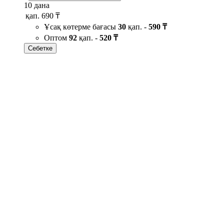
10 дана
қап.
690 ₸
Ұсақ көтерме бағасы
30
қап. -
590 ₸
Оптом
92
қап. -
520 ₸
Себетке