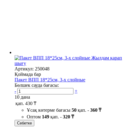
Жылдам қарап
шығу
Артикул: 250048
Қоймада бар
Пакет ВПП 18*25см, 3-х слойные
Бөлшек сауда бағасы:
-
+
10 дана
қап.
430 ₸
Ұсақ көтерме бағасы
50
қап. -
360 ₸
Оптом
149
қап. -
320 ₸
Себетке