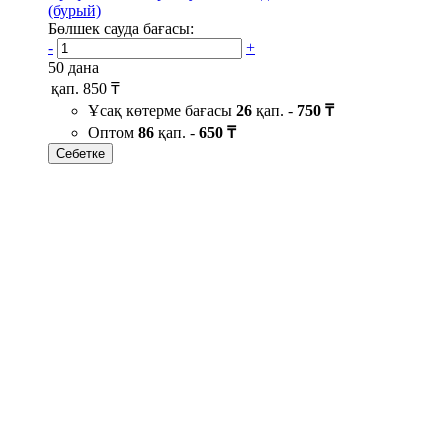
(бурый)
Бөлшек сауда бағасы:
-
+
50 дана
қап.
850 ₸
Ұсақ көтерме бағасы
26
қап. -
750 ₸
Оптом
86
қап. -
650 ₸
Себетке