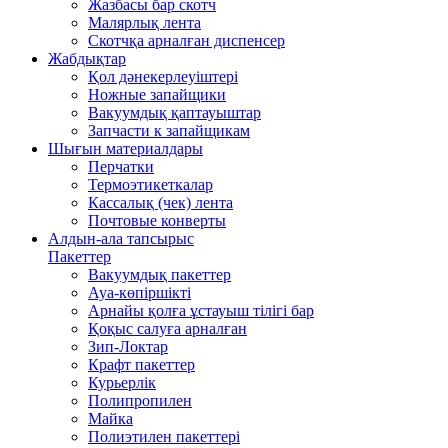
Жазбасы бар скотч
Малярлық лента
Скотчқа арналған диспенсер
Жабдықтар
Қол дәнекерлеуіштері
Ножные запайщики
Вакуумдық қаптауыштар
Запчасти к запайщикам
Шығын материалдары
Перчатки
Термоэтикеткалар
Кассалық (чек) лента
Почтовые конверты
Алдын-ала тапсырыс
Пакеттер
Вакуумдық пакеттер
Ауа-көпіршікті
Арнайы қолға ұстауыш тілігі бар
Қоқыс салуға арналған
Зип-Локтар
Крафт пакеттер
Курьерлік
Полипропилен
Майка
Полиэтилен пакеттері