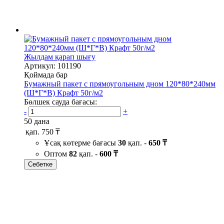
Жылдам қарап шығу
Артикул: 101190
Қоймада бар
Бумажный пакет с прямоугольным дном 120*80*240мм
(Ш*Г*В) Крафт 50г/м2
Бөлшек сауда бағасы:
-
+
50 дана
қап.
750 ₸
Ұсақ көтерме бағасы
30
қап. -
650 ₸
Оптом
82
қап. -
600 ₸
Себетке