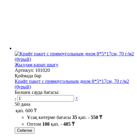
Жылдам қарап шығу
Артикул: 101020
Қоймада бар
Крафт пакет с прямоугольным дном 8*5*17см, 70 г/м2
(бурый)
Бөлшек сауда бағасы:
-
+
50 дана
қап.
600 ₸
Ұсақ көтерме бағасы
35
қап. -
550 ₸
Оптом
108
қап. -
485 ₸
Себетке