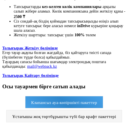
Тапсырыстарды
кез-келген көлік компаниялары
арқылы
салып жібере аламыз. Көлік компаниясына дейін жеткізу құны -
2500 ₸
Сіз сондай-ақ біздің қоймадан тапсырысыңызды өзіңіз алып
кетуге тапсырыс бере аласыз немесе
inDrive
курьеріне қоңырау
шала аласыз.
Жеткізу шарттары: тапсырыс үшін
100%
төлем
Толығырақ Жеткізу бөлімінде
Егер тауар ақаулы болған жағдайда, біз қайтаруға тиісті сапада
(бүлінбеген түрде болса) қабылдаймыз.
Тауардың сапасы бойынша шағымдар электрондық поштаға
қабылданады:
mail@webpack.kz
Толығырақ Қайтару бөлімінде
Осы тауармен бірге сатып алады
Клапансыз ауа-көпіршікті пакеттер
Ұстағышы жоқ төртбұрышты түбі бар крафт пакеттері