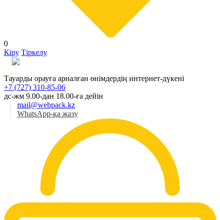
0
Кіру
Тіркелу
Қаз
Тауарды орауға арналған өнімдердің интернет-дүкені
+7 (727) 310-85-06
дс-жм 9.00-дан 18.00-ға дейін
mail@webpack.kz
WhatsApp-қа жазу