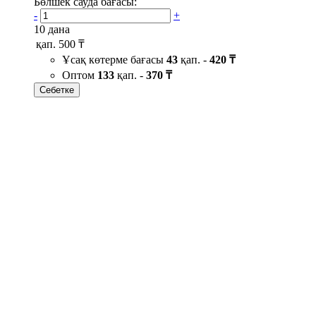
Бөлшек сауда бағасы:
-
+
10 дана
қап.
500 ₸
Ұсақ көтерме бағасы
43
қап. -
420 ₸
Оптом
133
қап. -
370 ₸
Себетке