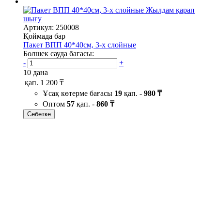
Жылдам қарап
шығу
Артикул: 250008
Қоймада бар
Пакет ВПП 40*40см, 3-х слойные
Бөлшек сауда бағасы:
-
+
10 дана
қап.
1 200 ₸
Ұсақ көтерме бағасы
19
қап. -
980 ₸
Оптом
57
қап. -
860 ₸
Себетке