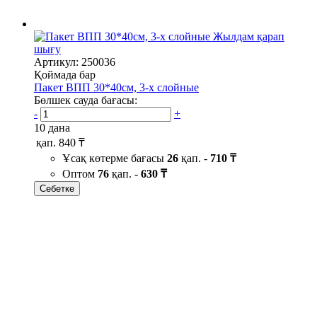
Жылдам қарап
шығу
Артикул: 250036
Қоймада бар
Пакет ВПП 30*40см, 3-х слойные
Бөлшек сауда бағасы:
-
+
10 дана
қап.
840 ₸
Ұсақ көтерме бағасы
26
қап. -
710 ₸
Оптом
76
қап. -
630 ₸
Себетке