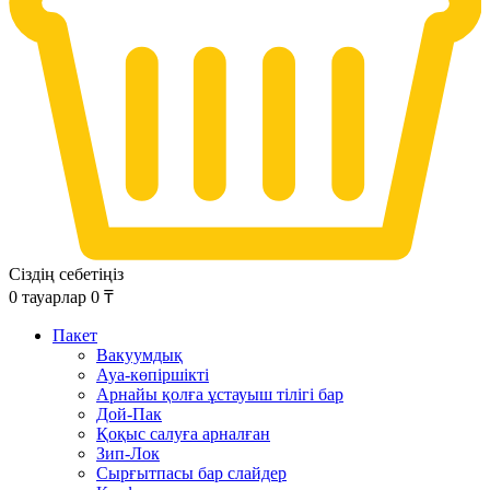
Сіздің себетіңіз
0
тауарлар
0
₸
Пакет
Вакуумдық
Ауа-көпіршікті
Арнайы қолға ұстауыш тілігі бар
Дой-Пак
Қоқыс салуға арналған
Зип-Лок
Сырғытпасы бар слайдер