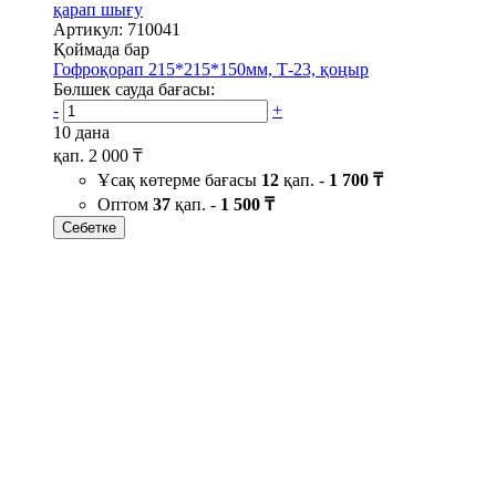
қарап шығу
Артикул: 710041
Қоймада бар
Гофроқорап 215*215*150мм, Т-23, қоңыр
Бөлшек сауда бағасы:
-
+
10 дана
қап.
2 000 ₸
Ұсақ көтерме бағасы
12
қап. -
1 700 ₸
Оптом
37
қап. -
1 500 ₸
Себетке