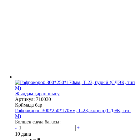
Жылдам қарап шығу
Артикул: 710030
Қоймада бар
Гофроқорап 300*250*170мм, Т-23, қоңыр (СДЭК, тип
М)
Бөлшек сауда бағасы:
-
+
10 дана