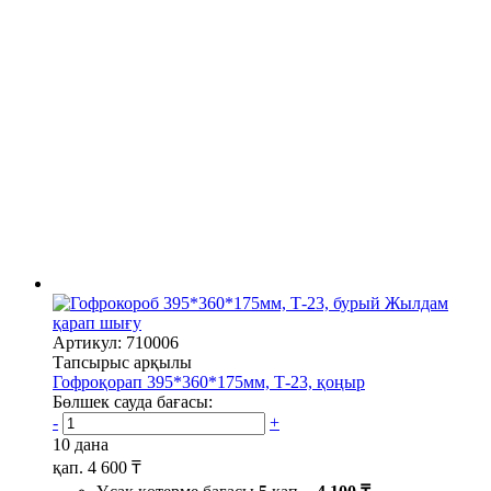
Жылдам
қарап шығу
Артикул: 710006
Тапсырыс арқылы
Гофроқорап 395*360*175мм, Т-23, қоңыр
Бөлшек сауда бағасы:
-
+
10 дана
қап.
4 600 ₸