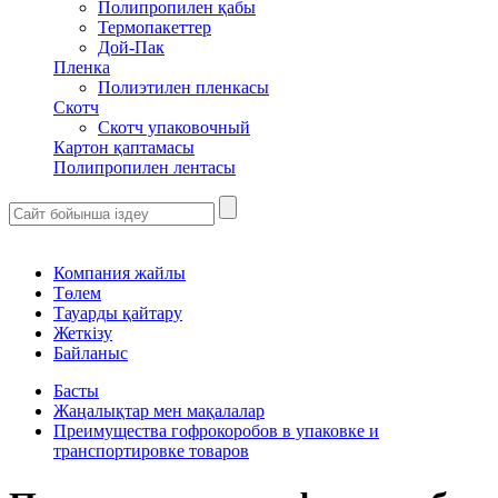
Полипропилен қабы
Термопакеттер
Дой-Пак
Пленка
Полиэтилен пленкасы
Скотч
Скотч упаковочный
Картон қаптамасы
Полипропилен лентасы
Компания жайлы
Төлем
Тауарды қайтару
Жеткізу
Байланыс
Басты
Жаңалықтар мен мақалалар
Преимущества гофрокоробов в упаковке и
транспортировке товаров