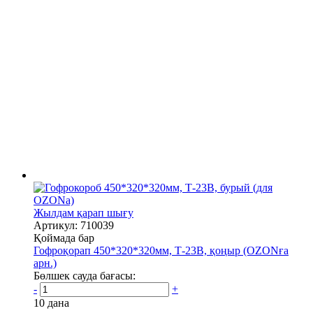
Жылдам қарап шығу
Артикул: 710039
Қоймада бар
Гофроқорап 450*320*320мм, Т-23В, қоңыр (OZONға
арн.)
Бөлшек сауда бағасы:
-
+
10 дана