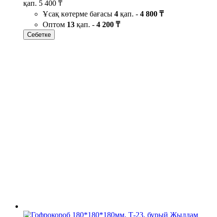
қап.
5 400 ₸
Ұсақ көтерме бағасы
4
қап. -
4 800 ₸
Оптом
13
қап. -
4 200 ₸
Себетке
Жылдам