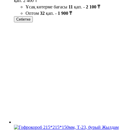
қап.
2 400 ₸
Ұсақ көтерме бағасы
11
қап. -
2 100 ₸
Оптом
32
қап. -
1 900 ₸
Себетке
Жылдам