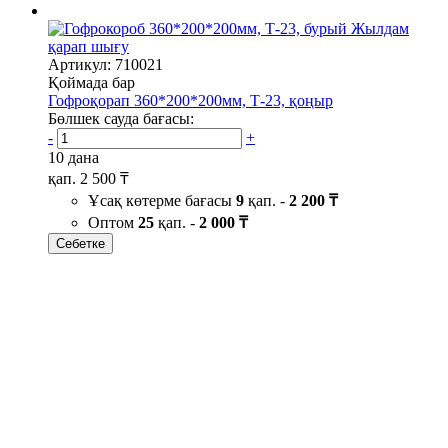
Жылдам
қарап шығу
Артикул: 710021
Қоймада бар
Гофроқорап 360*200*200мм, Т-23, қоңыр
Бөлшек сауда бағасы:
-
+
10 дана
қап.
2 500 ₸
Ұсақ көтерме бағасы
9
қап. -
2 200 ₸
Оптом
25
қап. -
2 000 ₸
Себетке