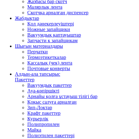
Жазбасы бар скотч
Малярлық лента
Скотчқа арналған диспенсер
Жабдықтар
Қол дәнекерлеуіштері
Ножные запайщики
Вакуумдық қаптауыштар
Запчасти к запайщикам
Шығын материалдары
Перчатки
Термоэтикеткалар
Кассалық (чек) лента
Почтовые конверты
Алдын-ала тапсырыс
Пакеттер
Вакуумдық пакеттер
Ауа-көпіршікті
Арнайы қолға ұстауыш тілігі бар
Қоқыс салуға арналған
Зип-Локтар
Крафт пакеттер
Курьерлік
Полипропилен
Майка
Полиэтилен пакеттері