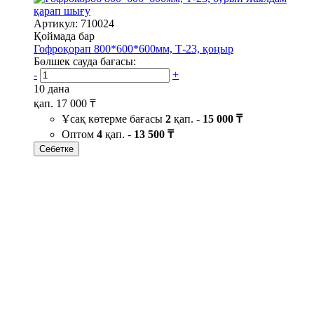
қарап шығу
Артикул: 710024
Қоймада бар
Гофроқорап 800*600*600мм, Т-23, қоңыр
Бөлшек сауда бағасы:
-
+
10 дана
қап.
17 000 ₸
Ұсақ көтерме бағасы
2
қап. -
15 000 ₸
Оптом
4
қап. -
13 500 ₸
Себетке