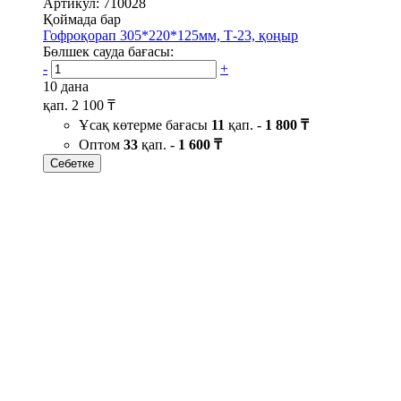
Артикул: 710028
Қоймада бар
Гофроқорап 305*220*125мм, Т-23, қоңыр
Бөлшек сауда бағасы:
-
+
10 дана
қап.
2 100 ₸
Ұсақ көтерме бағасы
11
қап. -
1 800 ₸
Оптом
33
қап. -
1 600 ₸
Себетке