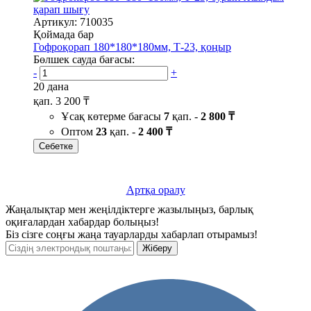
қарап шығу
Артикул: 710035
Қоймада бар
Гофроқорап 180*180*180мм, Т-23, қоңыр
Бөлшек сауда бағасы:
-
+
20 дана
қап.
3 200 ₸
Ұсақ көтерме бағасы
7
қап. -
2 800 ₸
Оптом
23
қап. -
2 400 ₸
Себетке
Артқа оралу
Жаңалықтар мен жеңілдіктерге жазылыңыз, барлық
оқиғалардан хабардар болыңыз!
Біз сізге соңғы жаңа тауарларды хабарлап отырамыз!