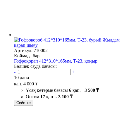
Жылдам
қарап шығу
Артикул: 710002
Қоймада бар
Гофроқорап 412*310*165мм, Т-23, қоңыр
Бөлшек сауда бағасы:
-
+
10 дана
қап.
4 000 ₸
Ұсақ көтерме бағасы
6
қап. -
3 500 ₸
Оптом
17
қап. -
3 100 ₸
Себетке