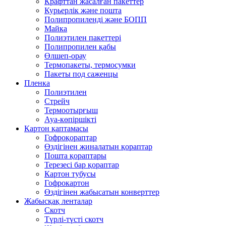
Крафттан жасалған пакеттер
Курьерлік және пошта
Полипропиленді және БОПП
Майка
Полиэтилен пакеттері
Полипропилен қабы
Өлшеп-орау
Термопакеты, термосумки
Пакеты под саженцы
Пленка
Полиэтилен
Стрейч
Термоотырғыш
Ауа-көпіршікті
Картон қаптамасы
Гофроқораптар
Өздігінен жиналатын қораптар
Пошта қораптары
Терезесі бар қораптар
Картон тубусы
Гофрокартон
Өздігінен жабысатын конверттер
Жабысқақ ленталар
Скотч
Түрлі-түсті скотч