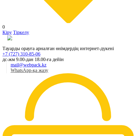
0
Кіру
Тіркелу
Қаз
Тауарды орауға арналған өнімдердің интернет-дүкені
+7 (727) 310-85-06
дс-жм 9.00-дан 18.00-ға дейін
mail@webpack.kz
WhatsApp-қа жазу