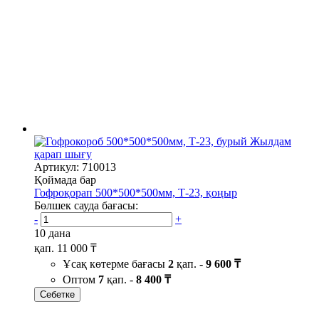
Жылдам
қарап шығу
Артикул: 710013
Қоймада бар
Гофроқорап 500*500*500мм, Т-23, қоңыр
Бөлшек сауда бағасы:
-
+
10 дана
қап.
11 000 ₸
Ұсақ көтерме бағасы
2
қап. -
9 600 ₸
Оптом
7
қап. -
8 400 ₸
Себетке