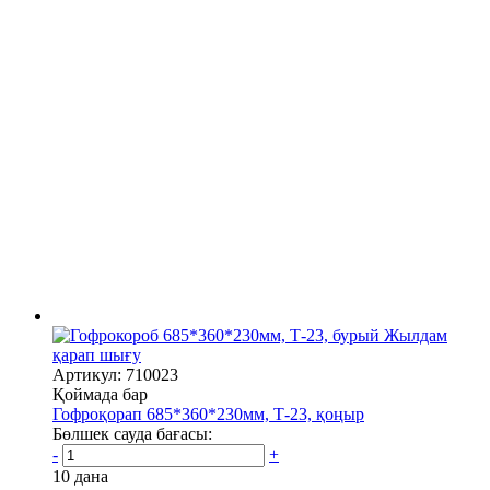
Жылдам
қарап шығу
Артикул: 710023
Қоймада бар
Гофроқорап 685*360*230мм, Т-23, қоңыр
Бөлшек сауда бағасы:
-
+
10 дана