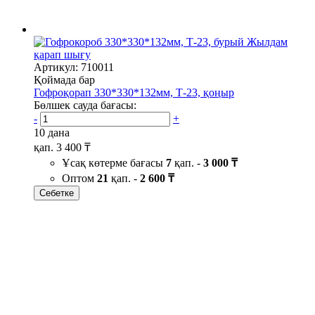
Жылдам
қарап шығу
Артикул: 710011
Қоймада бар
Гофроқорап 330*330*132мм, Т-23, қоңыр
Бөлшек сауда бағасы:
-
+
10 дана
қап.
3 400 ₸
Ұсақ көтерме бағасы
7
қап. -
3 000 ₸
Оптом
21
қап. -
2 600 ₸
Себетке