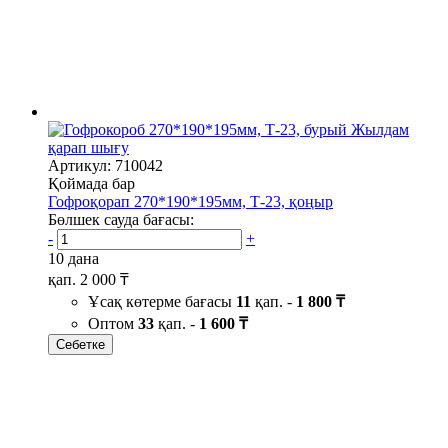
Жылдам
қарап шығу
Артикул: 710042
Қоймада бар
Гофроқорап 270*190*195мм, Т-23, қоңыр
Бөлшек сауда бағасы:
-
+
10 дана
қап.
2 000 ₸
Ұсақ көтерме бағасы
11
қап. -
1 800 ₸
Оптом
33
қап. -
1 600 ₸
Себетке