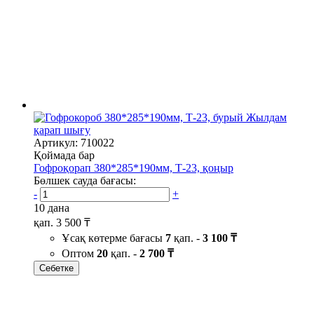
Жылдам
қарап шығу
Артикул: 710022
Қоймада бар
Гофроқорап 380*285*190мм, Т-23, қоңыр
Бөлшек сауда бағасы:
-
+
10 дана
қап.
3 500 ₸
Ұсақ көтерме бағасы
7
қап. -
3 100 ₸
Оптом
20
қап. -
2 700 ₸
Себетке