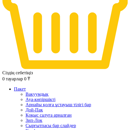
Сіздің себетіңіз
0
тауарлар
0
₸
Пакет
Вакуумдық
Ауа-көпіршікті
Арнайы қолға ұстауыш тілігі бар
Дой-Пак
Қоқыс салуға арналған
Зип-Лок
Сырғытпасы бар слайдер