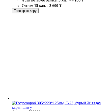
Ұсақ көтерме бағасы
5
қап. -
4 100 ₸
Оптом
15
қап. -
3 600 ₸
Тапсырыс беру
Жылдам
қарап шығу