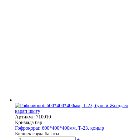
Жылдам
қарап шығу
Артикул: 710010
Қоймада бар
Гофроқорап 600*400*400мм, Т-23, қоңыр
Бөлшек сауда бағасы:
-
+