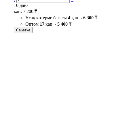
10 дана
қап.
7 200 ₸
Ұсақ көтерме бағасы
4
қап. -
6 300 ₸
Оптом
17
қап. -
5 400 ₸
Себетке