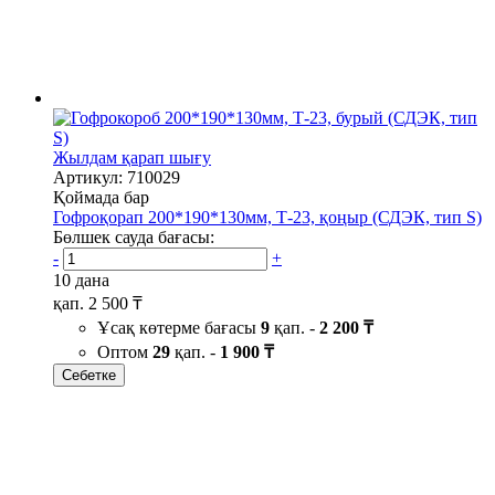
Жылдам қарап шығу
Артикул: 710029
Қоймада бар
Гофроқорап 200*190*130мм, Т-23, қоңыр (СДЭК, тип S)
Бөлшек сауда бағасы:
-
+
10 дана
қап.
2 500 ₸
Ұсақ көтерме бағасы
9
қап. -
2 200 ₸
Оптом
29
қап. -
1 900 ₸
Себетке