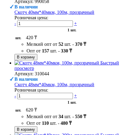
Артикул: 990058
В наличии
Скотч 40мм*40мкм, 100м, прозрачный
Розничная цена:
-
+
1 шт.
420 ₸
шт.
Мелкий опт от
52
шт. -
370 ₸
Опт от
157
шт. -
330 ₸
В корзину
Быстрый
просмотр
Артикул: 310044
В наличии
Скотч 48мм*40мкм, 100м, прозрачный
Розничная цена:
-
+
1 шт.
620 ₸
шт.
Мелкий опт от
34
шт. -
550 ₸
Опт от
110
шт. -
480 ₸
В корзину