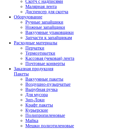
Скотч с надписями
Малярная лента
Диспенсер для скотча
Оборудование
Ручные запайщики
Ножные запайщики
Вакуумные упаковщики
Запчасти к запайщикам
Расходные материалы
Перчатки
Термоэтикетки
Кассовая (чековая) лента
Почтовые конверты
Заказная продукция
Пакеты
Вакуумные пакеты
Воздушно-пузырчатые
Вырубная ручка
Для мусора
Зип-Локи
Крафт пакеты
Курьерские
Полипропиленовые
Майка
Мешки полиэтиленовые