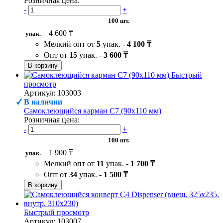
Розничная цена:
-
+
100 шт.
4 600 ₸
упак.
Мелкий опт от
5
упак. -
4 100 ₸
Опт от
15
упак. -
3 600 ₸
В корзину
Быстрый
просмотр
Артикул: 103003
В наличии
Самоклеющийся карман C7 (90х110 мм)
Розничная цена:
-
+
100 шт.
1 900 ₸
упак.
Мелкий опт от
11
упак. -
1 700 ₸
Опт от
34
упак. -
1 500 ₸
В корзину
Быстрый просмотр
Артикул: 103007