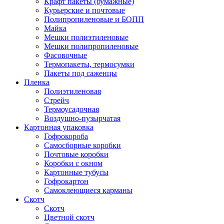
Крафт пакеты (бумажные)
Курьерские и почтовые
Полипропиленовые и БОПП
Майка
Мешки полиэтиленовые
Мешки полипропиленовые
Фасовочные
Термопакеты, термосумки
Пакеты под саженцы
Пленка
Полиэтиленовая
Стрейч
Термоусадочная
Воздушно-пузырчатая
Картонная упаковка
Гофрокороба
Самосборные коробки
Почтовые коробки
Коробки с окном
Картонные тубусы
Гофрокартон
Самоклеющиеся карманы
Скотч
Скотч
Цветной скотч