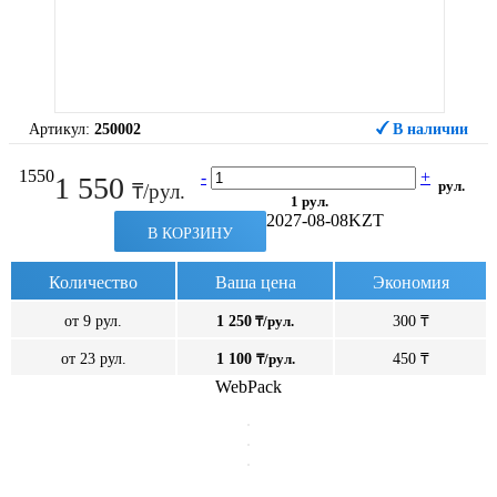
Артикул:
250002
В наличии
1550
-
+
1 550
рул.
₸/рул.
1 рул.
2027-08-08
KZT
В КОРЗИНУ
Количество
Ваша цена
Экономия
от 9 рул.
1 250
₸/рул.
300 ₸
от 23 рул.
1 100
₸/рул.
450 ₸
WebPack