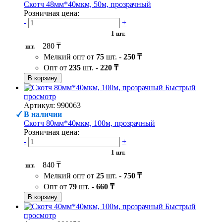
Скотч 48мм*40мкм, 50м, прозрачный
Розничная цена:
-
+
1 шт.
280 ₸
шт.
Мелкий опт от
75
шт. -
250 ₸
Опт от
235
шт. -
220 ₸
В корзину
Быстрый
просмотр
Артикул: 990063
В наличии
Скотч 80мм*40мкм, 100м, прозрачный
Розничная цена:
-
+
1 шт.
840 ₸
шт.
Мелкий опт от
25
шт. -
750 ₸
Опт от
79
шт. -
660 ₸
В корзину
Быстрый
просмотр