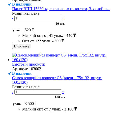
В наличии
Пакет ВПП 15*30см, с клапаном и скотчем, 3-х слойные
Розничная цена:
-
+
10 шт.
520 ₸
упак.
Мелкий опт от
41
упак. -
440 ₸
Опт от
122
упак. -
390 ₸
В корзину
Быстрый просмотр
Артикул: 103002
В наличии
Самоклеющийся конверт С6 (внеш. 175х132, внутр.
160х120)
Розничная цена:
-
+
100 шт.
3 500 ₸
упак.
Мелкий опт от
7
упак. -
3 100 ₸