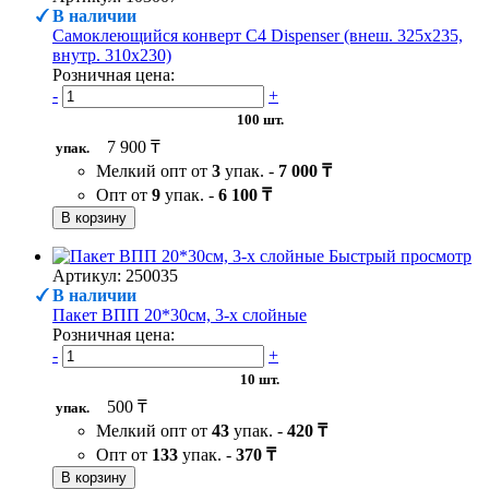
В наличии
Самоклеющийся конверт С4 Dispenser (внеш. 325х235,
внутр. 310х230)
Розничная цена:
-
+
100 шт.
7 900 ₸
упак.
Мелкий опт от
3
упак. -
7 000 ₸
Опт от
9
упак. -
6 100 ₸
В корзину
Быстрый просмотр
Артикул: 250035
В наличии
Пакет ВПП 20*30см, 3-х слойные
Розничная цена:
-
+
10 шт.
500 ₸
упак.
Мелкий опт от
43
упак. -
420 ₸
Опт от
133
упак. -
370 ₸
В корзину