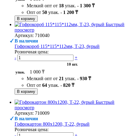
Мелкий опт от
18
упак. -
1 300 ₸
Опт от
50
упак. -
1 200 ₸
В корзину
Быстрый
просмотр
Артикул: 710040
В наличии
Гофрокороб 115*115*112мм, Т-23, бурый
Розничная цена:
-
+
10 шт.
1 000 ₸
упак.
Мелкий опт от
21
упак. -
930 ₸
Опт от
64
упак. -
820 ₸
В корзину
Быстрый
просмотр
Артикул: 710009
В наличии
Гофрокартон 800х1200, Т-22, бурый
Розничная цена:
-
+