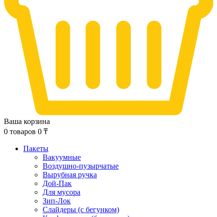
Ваша корзина
0
товаров
0
₸
Пакеты
Вакуумные
Воздушно-пузырчатые
Вырубная ручка
Дой-Пак
Для мусора
Зип-Лок
Слайдеры (с бегунком)